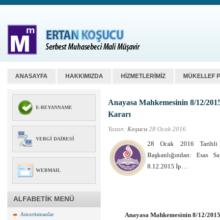
ANASAYFA
HAKKIMIZDA
HİZMETLERİMİZ
MÜKELLEF 
Anayasa Mahkemesinin 8/12/2015 T
E-BEYANNAME
Kararı
Yazan:
Koşucu
28 Ocak 2016
VERGI DAIRESI
28 Ocak 2016 Tarihli
Başkanlığından: Esas Sa
8.12.2015 İp…
WEBMAIL
ALFABETİK MENÜ
Amortismanlar
Anayasa Mahkemesinin 8/12/2015 T