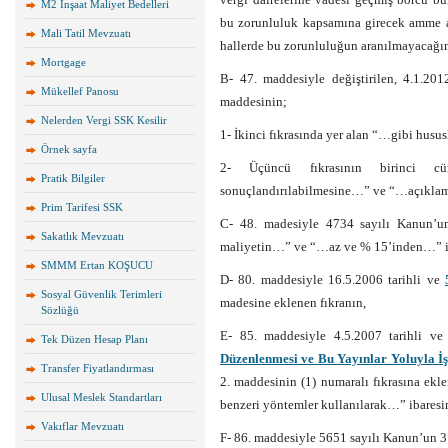
M2 İnşaat Maliyet Bedelleri
bu zorunluluk kapsamına girecek amme ala
Mali Tatil Mevzuatı
hallerde bu zorunluluğun aranılmayaca
Mortgage
B- 47. maddesiyle değiştirilen, 4.1.201
Mükellef Panosu
maddesinin;
Nelerden Vergi SSK Kesilir
1- İkinci fıkrasında yer alan “…gibi husu
Örnek sayfa
2- Üçüncü fıkrasının birinci cü
Pratik Bilgiler
sonuçlandırılabilmesine…” ve “…açıklama 
Prim Tarifesi SSK
C- 48. madesiyle 4734 sayılı Kanun’u
Sakatlık Mevzuatı
maliyetin…” ve “…az ve % 15’inden…” ib
SMMM Ertan KOŞUCU
D- 80. maddesiyle 16.5.2006 tarihli ve
Sosyal Güvenlik Terimleri
madesine eklenen fıkranın,
Sözlüğü
E- 85. maddesiyle 4.5.2007 tarihli v
Tek Düzen Hesap Planı
Düzenlenmesi ve Bu Yayınlar Yoluyla İ
Transfer Fiyatlandırması
2. maddesinin (1) numaralı fıkrasına ekl
Ulusal Meslek Standartları
benzeri yöntemler kullanılarak…” ibaresi
Vakıflar Mevzuatı
F- 86. maddesiyle 5651 sayılı Kanun’un 3.