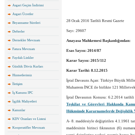
Asgari Geçim İndirimi
Asgari Ücretler
28 Ocak 2016 Tarihli Resmi Gazete
Beyanname Süreleri
Sayı: 29607
Defterler
Dernekler Mevzuatı
Anayasa Mahkemesi Başkanlığından:
Fatura Mevzuatı
Esas Sayısı: 2014/87
Faydalı Linkler
Karar Sayısı: 2015/112
Günlük Döviz Kurları
Karar Tarihi: 8.12.2015
Hizmetlerimiz
İptal Davasını Açan: Türkiye Büyük Mil
İletişim
Muharrem İNCE ile birlikte 121 Milletvek
İş Kanunu IPC
İptal Davasının Konusu: 6.2.2014 tarihl
İşçilik Maliyetleri
Teşkilat ve Görevleri Hakkında Ka
Kanunlar
Hükmünde Kararnamelerde Değişiklik 
KDV Oranları ve Listesi
A- 8. maddesiyle değiştirilen 4.1.1961 ta
Kooperatifler Mevzuatı
maddesinin birinci fıkrasının (6) numa
vergi dairelerine vadesi geçmiş borcu b