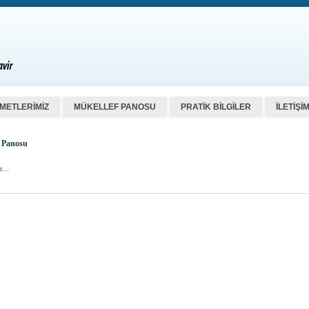
ZMETLERİMİZ
MÜKELLEF PANOSU
PRATİK BİLGİLER
İLETİŞİ
 Panosu
or…