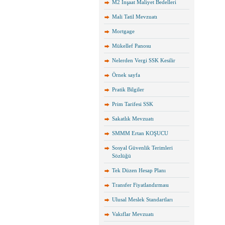
M2 İnşaat Maliyet Bedelleri
Mali Tatil Mevzuatı
Mortgage
Mükellef Panosu
Nelerden Vergi SSK Kesilir
Örnek sayfa
Pratik Bilgiler
Prim Tarifesi SSK
Sakatlık Mevzuatı
SMMM Ertan KOŞUCU
Sosyal Güvenlik Terimleri
Sözlüğü
Tek Düzen Hesap Planı
Transfer Fiyatlandırması
Ulusal Meslek Standartları
Vakıflar Mevzuatı