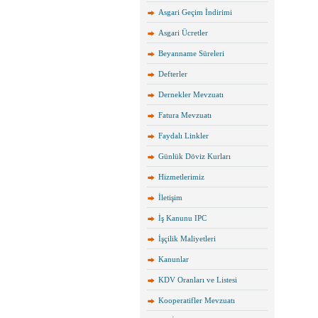
Asgari Geçim İndirimi
Asgari Ücretler
Beyanname Süreleri
Defterler
Dernekler Mevzuatı
Fatura Mevzuatı
Faydalı Linkler
Günlük Döviz Kurları
Hizmetlerimiz
İletişim
İş Kanunu IPC
İşçilik Maliyetleri
Kanunlar
KDV Oranları ve Listesi
Kooperatifler Mevzuatı