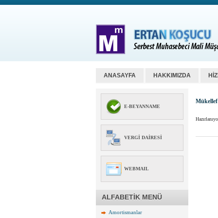
ANASAYFA
HAKKIMIZDA
Hİ
Mükellef
E-BEYANNAME
Hazırlanıy
VERGI DAIRESI
WEBMAIL
ALFABETİK MENÜ
Amortismanlar