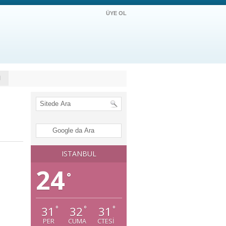
ÜYE OL
M
ISTANBUL
24
°
31
32
31
°
°
°
PER
CUMA
CTESI