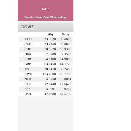
false
Weather from OpenWeatherMap
DÖVİZ
Alış
Satış
AUD
33.3820
33.6000
CAD
33.7160
33.8680
CHF
58.5620
58.9380
DKK
7.3208
7.3568
EUR
54.8100
54.9080
GBP
63.8450
64.1770
JPY
30.0410
30.2400
KWD
153.7600
155.7700
NOK
4.9750
5.0084
SAR
12.6440
12.6670
SEK
4.9691
5.0205
USD
47.4880
47.5730