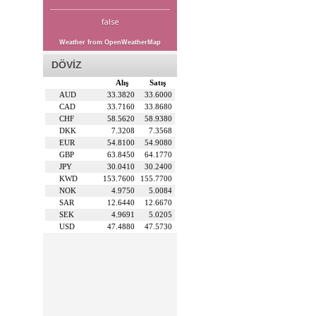
false
Weather from OpenWeatherMap
DÖVİZ
Alış
Satış
AUD
33.3820
33.6000
CAD
33.7160
33.8680
CHF
58.5620
58.9380
DKK
7.3208
7.3568
EUR
54.8100
54.9080
GBP
63.8450
64.1770
JPY
30.0410
30.2400
KWD
153.7600
155.7700
NOK
4.9750
5.0084
SAR
12.6440
12.6670
SEK
4.9691
5.0205
USD
47.4880
47.5730