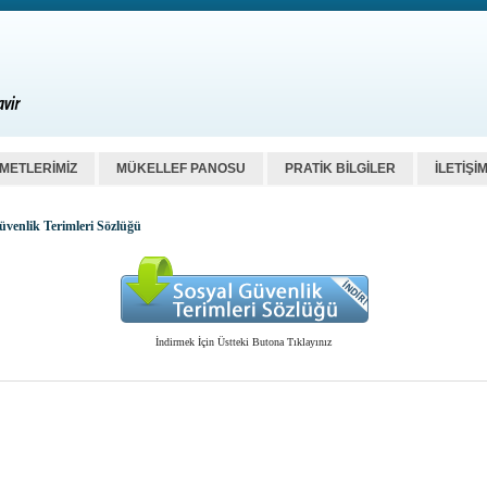
ZMETLERİMİZ
MÜKELLEF PANOSU
PRATİK BİLGİLER
İLETİŞİ
üvenlik Terimleri Sözlüğü
İndirmek İçin Üstteki Butona Tıklayınız