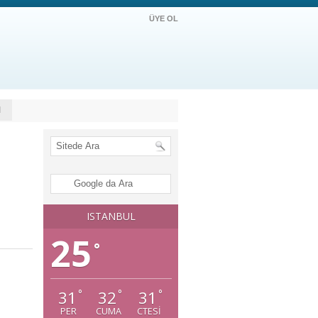
ÜYE OL
M
ISTANBUL
25
°
31
32
31
°
°
°
PER
CUMA
CTESI