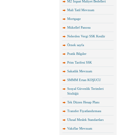
M2 İnşaat Maliyet Bedelleri
Mali Tatil Mevzuatı
Mortgage
Mükellef Panosu
Nelerden Vergi SSK Kesilir
Örnek sayfa
Pratik Bilgiler
Prim Tarifesi SSK
Sakatlık Mevzuatı
SMMM Ertan KOŞUCU
Sosyal Güvenlik Terimleri
Sözlüğü
Tek Düzen Hesap Planı
Transfer Fiyatlandırması
Ulusal Meslek Standartları
Vakıflar Mevzuatı