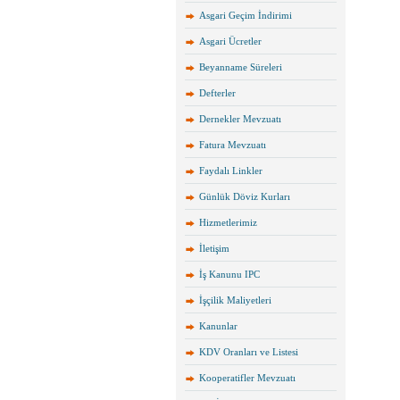
Asgari Geçim İndirimi
Asgari Ücretler
Beyanname Süreleri
Defterler
Dernekler Mevzuatı
Fatura Mevzuatı
Faydalı Linkler
Günlük Döviz Kurları
Hizmetlerimiz
İletişim
İş Kanunu IPC
İşçilik Maliyetleri
Kanunlar
KDV Oranları ve Listesi
Kooperatifler Mevzuatı