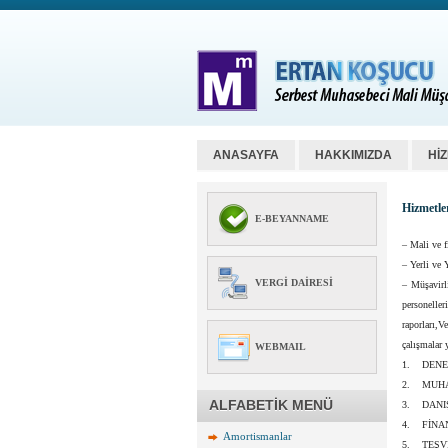
ANASAYFA
HAKKIMIZDA
Hİ
Hizmetle
E-BEYANNAME
– Mali ve f
– Yerli ve 
VERGI DAIRESI
– Müşavirl
personeller
raporları,
çalışmalar 
WEBMAIL
1. DENE
2. MUHA
ALFABETİK MENÜ
3. DANI
4. FİNA
Amortismanlar
5. TEŞV