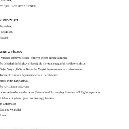
redileri,
ve Spot TL.ve Döviz Kredileri
İK MEVZUATI
eşvikleri,
eşvikleri,
atüsü.
SEBE ve FİNANS
yabancı sermayeli şirket, şube ve irtibat bürosu kuruluşu
defterlerinin bilgisayar desteğiyle mevzuata uygun bir şekilde tutulması
ğer Vergisi,Gelir ve Kurumlar Vergisi beyannamelerinin düzenlenmesi
üvenlik Kurumu beyannamelerinin hazırlanması
rdrolarının hazırlanması
 kayıtlarının revizyonu
rası muhasebe standartlarına (International Accounting Standarts –IAS)göre raporlama
 tabloların yabancı para birimine uygulanması
te Çalışmaları
anlama ve analizi
 analiz