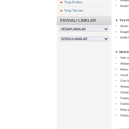
• Kosgeb K
Vergi Kodları
• Rotatif 
Vergi Takvimi
FAYDALI LİNKLER
E- TEŞV
• Devlet T
• Kosgeb T
• KOBİ St
F- MUHA
• Yerli ve 
• Muhasebe 
• Katma De
• Sosyal G
• Ücret bo
• Muhasebe
• Uluslar a
• Finansal
• Fizibili
• Bütçe pl
• Finansal