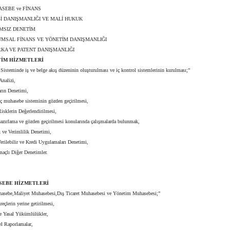
SEBE ve FİNANS
İ DANIŞMANLIĞI VE MALİ HUKUK
MSIZ DENETİM
MSAL FİNANS VE YÖNETİM DANIŞMANLIĞI
KA VE PATENT DANIŞMANLIĞI
TİM HİZMETLERİ
isteminde iş ve belge akış düzeninin oluşturulması ve iç kontrol sistemlerinin kurulması;”
nalizi,
ın Denetimi,
ç muhasebe sisteminin gözden geçirilmesi,
isklerin Değerlendirilmesi,
zırlama ve gözden geçirilmesi konularında çalışmalarda bulunmak,
 ve Verimlilik Denetimi,
rilebilir ve Kredi Uygulamaları Denetimi,
çlı Diğer Denetimler.
SEBE HİZMETLERİ
asebe,Maliyet Muhasebesi,Dış Ticaret Muhasebesi ve Yönetim Muhasebesi;”
çlerin yerine getirilmesi,
 Yasal Yükümlülükler,
 Raporlamalar,