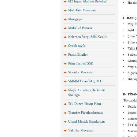
M2 İnşaat Maliyet Bedelleri
• Her türlü
Mali Tatil Mevzuatı
C- DANI
Mortgage
• Vergi ve 
Mükellef Panosu
• Aylık Be
• Şirket Yö
Nelerden Vergi SSK Kesilir
• Şirket me
Örnek sayfa
• Yıllık B
Pratik Bilgiler
• Serbest 
• Gümrük V
Prim Tarifesi SSK
• Vergi Uy
Sakatlık Mevzuatı
• Sigortac
• Bilirkiş
SMMM Ertan KOŞUCU
Sosyal Güvenlik Terimleri
D- FİNA
Sözlüğü
“Fayda-Mali
Tek Düzen Hesap Planı
• Teşvik K
Transfer Fiyatlandırması
• İhracat 
• Eximban
Ulusal Meslek Standartları
• İ.T.O Kr
Vakıflar Mevzuatı
• Makine-T