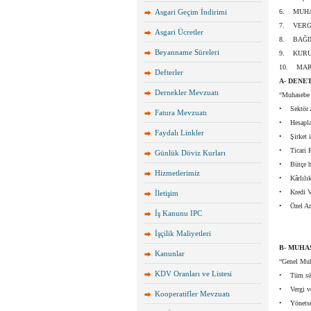
Asgari Geçim İndirimi
6. MUHA
7. VERG
Asgari Ücretler
8. BAĞI
Beyanname Süreleri
9. KURU
10. MAR
Defterler
A- DENE
Dernekler Mevzuatı
“Muhasebe S
• Sektör A
Fatura Mevzuatı
• Hesaplar
Faydalı Linkler
• Şirket i
• Ticari R
Günlük Döviz Kurları
• Bütçe ha
Hizmetlerimiz
• Kârlılık
• Kredi Ve
İletişim
• Özel Ama
İş Kanunu IPC
İşçilik Maliyetleri
B- MUHA
Kanunlar
“Genel Muh
KDV Oranları ve Listesi
• Tüm süre
• Vergi ve
Kooperatifler Mevzuatı
• Yönetsel