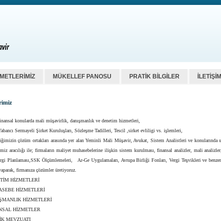
ZMETLERİMİZ
MÜKELLEF PANOSU
PRATİK BİLGİLER
İLETİŞİ
rimiz
inansal konularda mali müşavirlik, danışmanlık ve denetim hizmetleri,
Yabancı Sermayeli Şirket Kuruluşları, Sözleşme Tadilleri, Tescil ,sirket evliligi vs. işlemleri,
iğimizin çözüm ortakları arasında yer alan Yeminli Mali Müşavir, Avukat, Sistem Analistleri ve konularında 
imiz aracılığı ile; firmaların maliyet muhasebelerine ilişkin sistem kurulması, finansal analizler, mali analizle
Vergi Planlaması,SSK Ölçümlemeleri, Ar-Ge Uygulamaları, Avrupa Birliği Fonları, Vergi Teşvikleri ve benzer
yaparak, firmanıza çözümler üretiyoruz.
TİM HİZMETLERİ
SEBE HİZMETLERİ
ŞMANLIK HİZMETLERİ
NSAL HİZMETLER
İK MEVZUATI