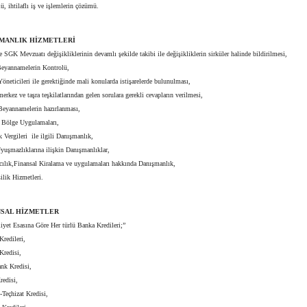
, ihtilaflı iş ve işlemlerin çözümü.
ŞMANLIK HİZMETLERİ
SGK Mevzuatı değişikliklerinin devamlı şekilde takibi ile değişikliklerin sirküler halinde bildirilmesi,
yannamelerin Kontrolü,
neticileri ile gerektiğinde mali konularda istişarelerde bulunulması,
rkez ve taşra teşkilatlarından gelen sorulara gerekli cevapların verilmesi,
eyannamelerin hazırlanması,
Bölge Uygulamaları,
ergileri ile ilgili Danışmanlık,
uşmazlıklarına ilişkin Danışmanlıklar,
ılık,Finansal Kiralama ve uygulamaları hakkında Danışmanlık,
ilik Hizmetleri.
NSAL HİZMETLER
yet Esasına Göre Her türlü Banka Kredileri;”
redileri,
Kredisi,
k Kredisi,
edisi,
eçhizat Kredisi,