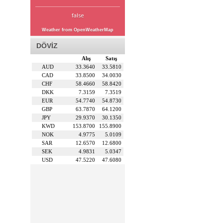
false
Weather from OpenWeatherMap
DÖVİZ
Alış
Satış
AUD
33.3640
33.5810
CAD
33.8500
34.0030
CHF
58.4660
58.8420
DKK
7.3159
7.3519
EUR
54.7740
54.8730
GBP
63.7870
64.1200
JPY
29.9370
30.1350
KWD
153.8700
155.8900
NOK
4.9775
5.0109
SAR
12.6570
12.6800
SEK
4.9831
5.0347
USD
47.5220
47.6080