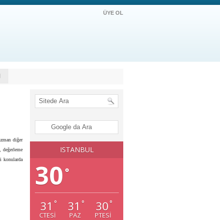
ÜYE OL
M
uzman diğer
ISTANBUL
r, değerleme
i konularda
30
°
31
31
30
°
°
°
CTESI
PAZ
PTESI