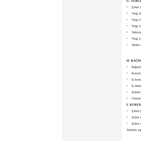
G- VERG
• Şirket ta
• Vergi da
• Vergi inc
• Vergi inc
• Tarhiyat
• Vergi ma
• Tereke i
H- BAĞI
• Bağımsı
• Konsoli
• İç kontr
• İç denet
• Şirkete ö
• Uluslar 
I- KURU
• Şirket b
• Şirket a
• Şirket d
Yeniden ya