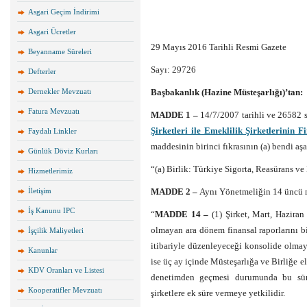
Asgari Geçim İndirimi
Asgari Ücretler
29 Mayıs 2016 Tarihli Resmi Gazete
Beyanname Süreleri
Sayı: 29726
Defterler
Dernekler Mevzuatı
Başbakanlık (Hazine Müsteşarlığı)’tan:
Fatura Mevzuatı
MADDE 1 –
14/7/2007 tarihli ve 26582 
Şirketleri ile Emeklilik Şirketlerini
Faydalı Linkler
maddesinin birinci fıkrasının (a) bendi aşa
Günlük Döviz Kurları
“(a) Birlik: Türkiye Sigorta, Reasürans ve 
Hizmetlerimiz
İletişim
MADDE 2 –
Aynı Yönetmeliğin 14 üncü ma
İş Kanunu IPC
“
MADDE 14 –
(1) Şirket, Mart, Hazira
olmayan ara dönem finansal raporlarını bir
İşçilik Maliyetleri
itibariyle düzenleyeceği konsolide olmaya
Kanunlar
ise üç ay içinde Müsteşarlığa ve Birliğe e
KDV Oranları ve Listesi
denetimden geçmesi durumunda bu sürele
Kooperatifler Mevzuatı
şirketlere ek süre vermeye yetkilidir.