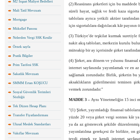
M2 İnşaat Maliyet Bedelleri
(2) Reasürans şirketleri için bu maddede be
Mali Tatil Mevzuatı
süreli hayat, sağlık ve ferdi kaza sigorta
tablolara ayrıca yetkili aktüer tarafında
Mortgage
için sigortalılara dağıtılacak kâr payının ö
Mükellef Panosu
(3) Türkiye’de teşkilat kurmak suretiyle f
Nelerden Vergi SSK Kesilir
nakit akış tabloları, merkezin kurulu bul
Örnek sayfa
müteakip bir ay içerisinde şirket tarafınd
Pratik Bilgiler
(4) Şirket, ara dönem ve yılsonu finansal r
Prim Tarifesi SSK
internet sayfasında yayımlamak ve en az b
Sakatlık Mevzuatı
sağlamak zorundadır. Birlik, şirketin bu
aksaklıkların giderilmesini teminen şi
SMMM Ertan KOŞUCU
vermek zorundadır.”
Sosyal Güvenlik Terimleri
Sözlüğü
MADDE 3 –
Aynı Yönetmeliğin 15 inci mad
Tek Düzen Hesap Planı
“(1) Şirket, yayımladığı finansal tabloları
Transfer Fiyatlandırması
yüzde 20 veya şirket vergi sonrası kâr ya
ya da az gösterecek şekilde düzenlenmiş o
Ulusal Meslek Standartları
yayımlatılma gerekçesi ile birlikte, on 
Vakıflar Mevzuatı
tevdi etmek ve kendi internet sayfas