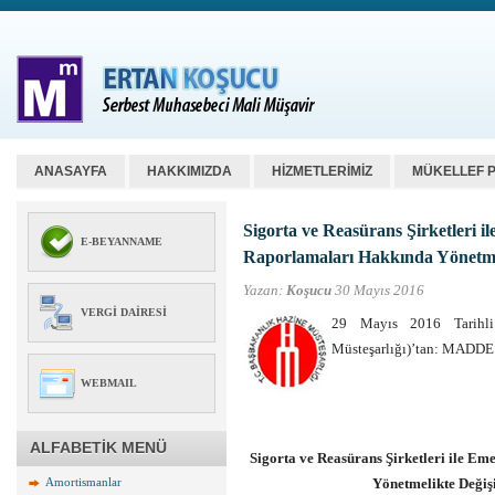
ANASAYFA
HAKKIMIZDA
HİZMETLERİMİZ
MÜKELLEF 
Sigorta ve Reasürans Şirketleri il
E-BEYANNAME
Raporlamaları Hakkında Yönetmel
Yazan:
Koşucu
30 Mayıs 2016
VERGI DAIRESI
29 Mayıs 2016 Tarihli
Müsteşarlığı)’tan: MADDE 
WEBMAIL
ALFABETİK MENÜ
Sigorta ve Reasürans Şirketleri ile Em
Amortismanlar
Yönetmelikte Değiş