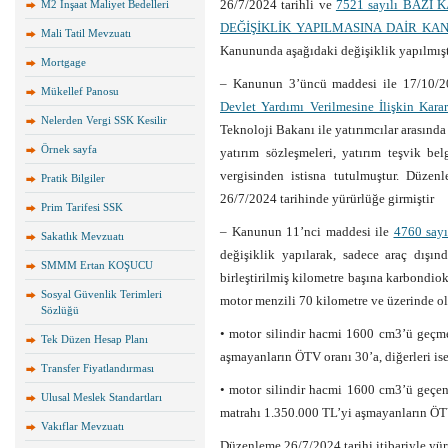
26/7/2024 tarihli ve
7521 sayılı BA
M2 İnşaat Maliyet Bedelleri
DEĞİŞİKLİK YAPILMASINA DAİR KA
Mali Tatil Mevzuatı
Kanununda aşağıdaki değişiklik yapılmışt
Mortgage
– Kanunun 3’üncü maddesi ile 17/10/20
Mükellef Panosu
Devlet Yardımı Verilmesine İlişkin Karar
Nelerden Vergi SSK Kesilir
Teknoloji Bakanı ile yatırımcılar arasında
Örnek sayfa
yatırım sözleşmeleri, yatırım teşvik be
vergisinden istisna tutulmuştur. Düzen
Pratik Bilgiler
26/7/2024 tarihinde yürürlüğe girmiştir
Prim Tarifesi SSK
– Kanunun 11’nci maddesi ile
4760 sayı
Sakatlık Mevzuatı
değişiklik yapılarak, sadece araç dışınd
SMMM Ertan KOŞUCU
birleştirilmiş kilometre başına karbondiok
Sosyal Güvenlik Terimleri
motor menzili 70 kilometre ve üzerinde ol
Sözlüğü
• motor silindir hacmi 1600 cm3’ü geçme
Tek Düzen Hesap Planı
aşmayanların ÖTV oranı 30’a, diğerleri ise
Transfer Fiyatlandırması
• motor silindir hacmi 1600 cm3’ü geçe
Ulusal Meslek Standartları
matrahı 1.350.000 TL’yi aşmayanların ÖT
Vakıflar Mevzuatı
Düzenleme 26/7/2024 tarihi itibariyle yürü