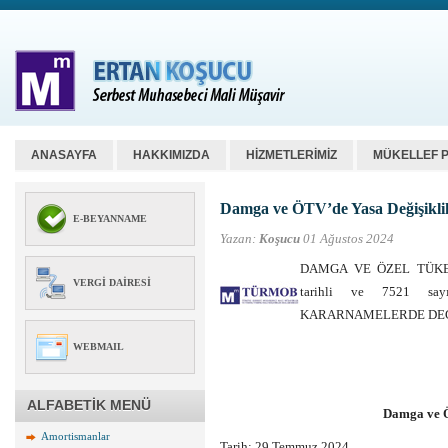
ANASAYFA
HAKKIMIZDA
HİZMETLERİMİZ
MÜKELLEF 
Damga ve ÖTV’de Yasa Değişiklik
E-BEYANNAME
Yazan:
Koşucu
01 Ağustos 2024
DAMGA VE ÖZEL TÜKET
VERGI DAIRESI
tarihli ve 7521 
KARARNAMELERDE DEĞ
WEBMAIL
ALFABETİK MENÜ
Damga ve Ö
Amortismanlar
Tarih: 29 Temmuz 2024