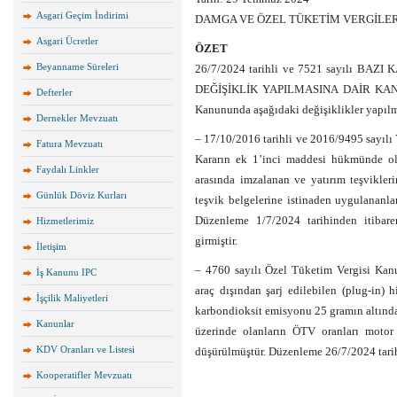
Asgari Geçim İndirimi
DAMGA VE ÖZEL TÜKETİM VERGİLERİ
Asgari Ücretler
ÖZET
Beyanname Süreleri
26/7/2024 tarihli ve 7521 sayılı
DEĞİŞİKLİK YAPILMASINA DAİR KANUN’
Defterler
Kanununda aşağıdaki değişiklikler yapılmı
Dernekler Mevzuatı
– 17/10/2016 tarihli ve 2016/9495 sayılı 
Fatura Mevzuatı
Kararın ek 1’inci maddesi hükmünde old
Faydalı Linkler
arasında imzalanan ve yatırım teşvikleri
Günlük Döviz Kurları
teşvik belgelerine istinaden uygulananla
Düzenleme 1/7/2024 tarihinden itibare
Hizmetlerimiz
girmiştir.
İletişim
– 4760 sayılı Özel Tüketim Vergisi Kanun
İş Kanunu IPC
araç dışından şarj edilebilen (plug-in) hi
İşçilik Maliyetleri
karbondioksit emisyonu 25 gramın altında 
Kanunlar
üzerinde olanların ÖTV oranları motor 
KDV Oranları ve Listesi
düşürülmüştür. Düzenleme 26/7/2024 tarih
Kooperatifler Mevzuatı