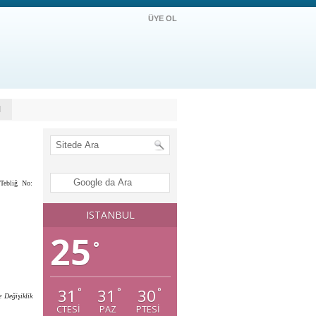
ÜYE OL
M
(Tebliğ No:
ISTANBUL
25
°
31
31
30
°
°
°
 Değişiklik
CTESI
PAZ
PTESI