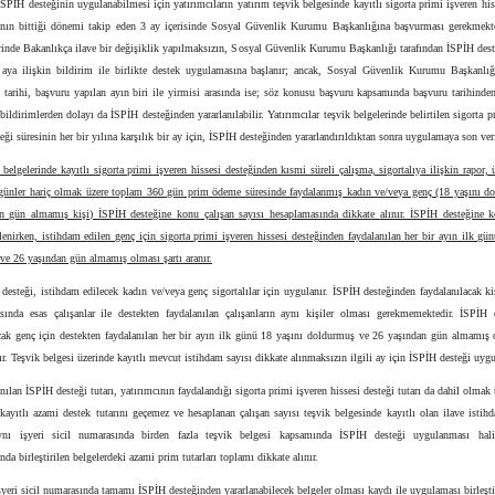
İSPİH desteğinin uygulanabilmesi için yatırımcıların yatırım teşvik belgesinde kayıtlı sigorta primi işveren his
nın bittiği dönemi takip eden 3 ay içerisinde Sosyal Güvenlik Kurumu Başkanlığına başvurması gerekmekte
rinde Bakanlıkça ilave bir değişiklik yapılmaksızın, Sosyal Güvenlik Kurumu Başkanlığı tarafından İSPİH des
i aya ilişkin bildirim ile birlikte destek uygulamasına başlanır; ancak, Sosyal Güvenlik Kurumu Başkanlığ
tarihi, başvuru yapılan ayın biri ile yirmisi arasında ise; söz konusu başvuru kapsamında başvuru tarihinde
 bildirimlerden dolayı da İSPİH desteğinden yararlanılabilir. Yatırımcılar teşvik belgelerinde belirtilen sigorta p
teği süresinin her bir yılına karşılık bir ay için, İSPİH desteğinden yararlandırıldıktan sonra uygulamaya son veri
 belgelerinde kayıtlı sigorta primi işveren hissesi desteğinden kısmi süreli çalışma, sigortalıya ilişkin rapor, ü
 günler hariç olmak üzere toplam 360 gün prim ödeme süresinde faydalanmış kadın ve/veya genç (18 yaşını d
n gün almamış kişi) İSPİH desteğine konu çalışan sayısı hesaplamasında dikkate alınır. İSPİH desteğine k
rlenirken, istihdam edilen genç için sigorta primi işveren hissesi desteğinden faydalanılan her bir ayın ilk gü
e 26 yaşından gün almamış olması şartı aranır.
desteği, istihdam edilecek kadın ve/veya genç sigortalılar için uygulanır. İSPİH desteğinden faydalanılacak ki
sında esas çalışanlar ile destekten faydalanılan çalışanların aynı kişiler olması gerekmemektedir. İSPİH 
acak genç için destekten faydalanılan her bir ayın ilk günü 18 yaşını doldurmuş ve 26 yaşından gün almamış o
r. Teşvik belgesi üzerinde kayıtlı mevcut istihdam sayısı dikkate alınmaksızın ilgili ay için İSPİH desteği uygu
anılan İSPİH desteği tutarı, yatırımcının faydalandığı sigorta primi işveren hissesi desteği tutarı da dahil olmak 
kayıtlı azami destek tutarını geçemez ve hesaplanan çalışan sayısı teşvik belgesinde kayıtlı olan ilave istih
ynı işyeri sicil numarasında birden fazla teşvik belgesi kapsamında İSPİH desteği uygulanması hali
da birleştirilen belgelerdeki azami prim tutarları toplamı dikkate alınır.
şyeri sicil numarasında tamamı İSPİH desteğinden yararlanabilecek belgeler olması kaydı ile uygulaması birleşti