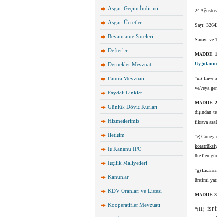
Asgari Geçim İndirimi
24 Ağustos
Asgari Ücretler
Sayı: 3264
Beyanname Süreleri
Sanayi ve 
Defterler
MADDE 
Uygulanmas
Dernekler Mevzuatı
Fatura Mevzuatı
“m) İlave 
ve/veya gen
Faydalı Linkler
MADDE 
Günlük Döviz Kurları
dışından te
Hizmetlerimiz
fıkraya aşa
İletişim
“e) Güneş e
konstrüksi
İş Kanunu IPC
üretilen gü
İşçilik Maliyetleri
“g) Lisanss
Kanunlar
üretimi yat
KDV Oranları ve Listesi
MADDE 3
Kooperatifler Mevzuatı
“(11) İSPİ