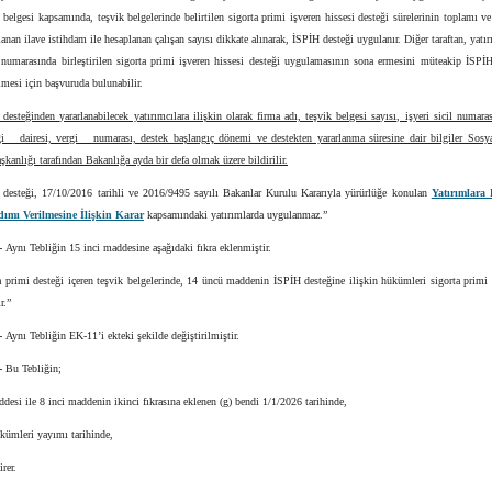
k belgesi kapsamında, teşvik belgelerinde belirtilen sigorta primi işveren hissesi desteği sürelerinin toplamı ve
anan ilave istihdam ile hesaplanan çalışan sayısı dikkate alınarak, İSPİH desteği uygulanır. Diğer taraftan, yatır
l numarasında birleştirilen sigorta primi işveren hissesi desteği uygulamasının sona ermesini müteakip İSPİ
mesi için başvuruda bulunabilir.
desteğinden yararlanabilecek yatırımcılara ilişkin olarak firma adı, teşvik belgesi sayısı, işyeri sicil numara
rgi dairesi, vergi numarası, destek başlangıç dönemi ve destekten yararlanma süresine dair bilgiler Sosy
anlığı tarafından Bakanlığa ayda bir defa olmak üzere bildirilir.
 desteği, 17/10/2016 tarihli ve 2016/9495 sayılı Bakanlar Kurulu Kararıyla yürürlüğe konulan
Yatırımlara 
dımı Verilmesine İlişkin Karar
kapsamındaki yatırımlarda uygulanmaz.”
-
Aynı Tebliğin 15 inci maddesine aşağıdaki fıkra eklenmiştir.
a primi desteği içeren teşvik belgelerinde, 14 üncü maddenin İSPİH desteğine ilişkin hükümleri sigorta primi 
r.”
-
Aynı Tebliğin EK-11’i ekteki şekilde değiştirilmiştir.
-
Bu Tebliğin;
ddesi ile 8 inci maddenin ikinci fıkrasına eklenen (g) bendi 1/1/2026 tarihinde,
kümleri yayımı tarihinde,
rer.