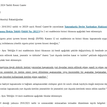
 2024 Tarihli Resmi Gazete
2
Teknoloji Bakanlığından:
1-
20/6/2012 tarihli ve 28329 sayılı Resmî Gazete’de yayımlanan
Yatırımlarda Devlet Yardımları Hakkın
ına İlişkin Tebliğ (Tebliğ No: 2012/1)
’in 2 nci maddesinin birinci fıkrasına aşağıdaki bent eklenmiştir.
sigorta primi işveren hissesi desteği (İSPİH): Kararın 12 nci maddesinin on birinci fıkrası kapsamında uygu
ç istihdamına yönelik sigorta primi işveren hissesi desteğini,”
2-
Aynı Tebliğin 8 inci maddesinin ikinci fıkrasının (e) bendi aşağıdaki şekilde değiştirilmiş (f) bendinde ye
min edilecek kanat, jeneratör ve türbinler” ibaresi “yurt dışında üretilen kanat ve kuleler” şeklinde değiştiri
ğıdaki bent eklenmiştir.
nerjisine dayalı elektrik üretimi yatırımları kapsamında yurt dışından temin edilecek güneş paneli ve güneş pan
yon sistemleri ile üretim süreci ingot dilimleme aşamasından veya öncesindeki bir aşamadan başlamadan 
neş hücreleri kullanılarak üretilen güneş panelleri,”
ız faaliyet kapsamında ve bağlantı anlaşmasındaki sözleşme gücü ile sınırlı olmak kaydıyla rüzgâr enerjisine day
ırımları kapsamında yurt dışında üretilen jeneratörler ile jeneratörü yurt dışında üretilerek temin edilen naseller.”
-
Aynı Tebliğin 14 üncü maddesine aşağıdaki fıkralar eklenmiştir.
H desteği yalnızca 29/6/2021 tarihi ve sonrasındaki müracaatlara istinaden düzenlenen teşvik belgeleri