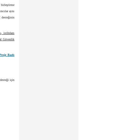
 birleştirme
ımcılar aynı
H desteğinin
sı, istihdam
al Güvenlik
Proje Bazlı
desteği için