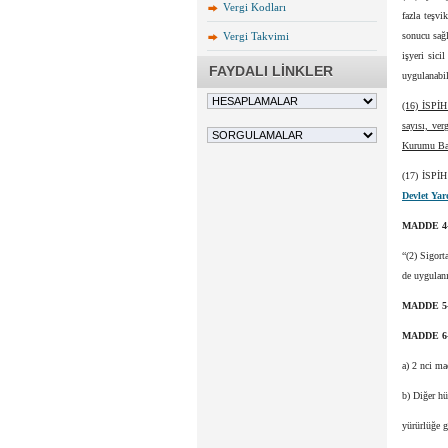
Vergi Kodları
fazla teşvi
Vergi Takvimi
sonucu sağl
işyeri sici
FAYDALI LİNKLER
uygulanabil
(16) İSPİH 
sayısı, ve
Kurumu Başk
(17) İSPİH
Devlet Yar
MADDE 4
“(2) Sigort
de uygulanı
MADDE 5
MADDE 6
a) 2 nci ma
b) Diğer hü
yürürlüğe gi