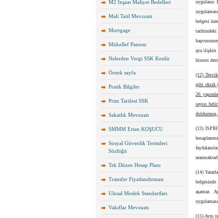
M2 İnşaat Maliyet Bedelleri
uygulanır. 
uygulaması
Mali Tatil Mevzuatı
belgesi üze
Mortgage
tarihindek
başvurunun 
Mükellef Panosu
aya ilişkin
Nelerden Vergi SSK Kesilir
hissesi des
Örnek sayfa
(12) Teşvik
gibi eksik
Pratik Bilgiler
26 yaşında
Prim Tarifesi SSK
sayısı beli
doldurmuş v
Sakatlık Mevzuatı
(13) İSPİH 
SMMM Ertan KOŞUCU
hesaplanma
Sosyal Güvenlik Terimleri
faydalanıl
Sözlüğü
aranmaktadı
Tek Düzen Hesap Planı
(14) Yararl
Transfer Fiyatlandırması
belgesinde 
aşamaz. A
Ulusal Meslek Standartları
uygulamasın
Vakıflar Mevzuatı
(15) Aynı i