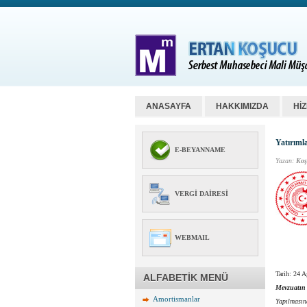
ANASAYFA
HAKKIMIZDA
Hİ
Yatırıml
E-BEYANNAME
Yazan:
Koş
VERGI DAIRESI
WEBMAIL
Tarih: 24 
ALFABETİK MENÜ
Mevzuatın
Amortismanlar
Yapılmasın