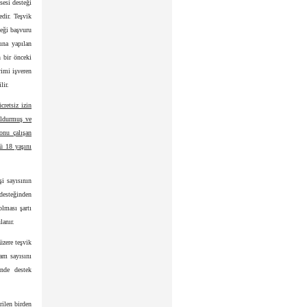
sesi desteği
dir. Teşvik
teği başvuru
ına yapılan
n bir önceki
rimi işveren
lir.
cretsiz izin
oldurmuş ve
onu çalışan
nü 18 yaşını
şi sayısının
desteğinden
lması şartı
lanır.
üzere teşvik
dam sayısını
nde destek
rilen birden