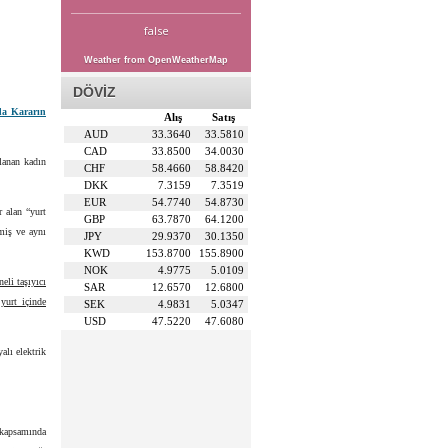
false
Weather from OpenWeatherMap
DÖVİZ
da Kararın
Alış
Satış
AUD
33.3640
33.5810
CAD
33.8500
34.0030
lanan kadın
CHF
58.4660
58.8420
DKK
7.3159
7.3519
EUR
54.7740
54.8730
r alan “yurt
GBP
63.7870
64.1200
lmiş ve aynı
JPY
29.9370
30.1350
KWD
153.8700
155.8900
NOK
4.9775
5.0109
eli taşıyıcı
SAR
12.6570
12.6800
yurt içinde
SEK
4.9831
5.0347
USD
47.5220
47.6080
alı elektrik
 kapsamında