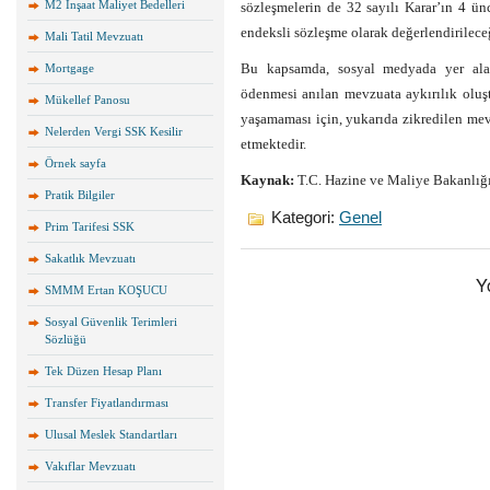
M2 İnşaat Maliyet Bedelleri
sözleşmelerin de 32 sayılı Karar’ın 4 
endeksli sözleşme olarak değerlendirileceğ
Mali Tatil Mevzuatı
Bu kapsamda, sosyal medyada yer alan 
Mortgage
ödenmesi anılan mevzuata aykırılık oluş
Mükellef Panosu
yaşamaması için, yukarıda zikredilen mev
Nelerden Vergi SSK Kesilir
etmektedir.
Örnek sayfa
Kaynak:
T.C. Hazine ve Maliye Bakanlığ
Pratik Bilgiler
Kategori:
Genel
Prim Tarifesi SSK
Sakatlık Mevzuatı
Y
SMMM Ertan KOŞUCU
Sosyal Güvenlik Terimleri
Sözlüğü
Tek Düzen Hesap Planı
Transfer Fiyatlandırması
Ulusal Meslek Standartları
Vakıflar Mevzuatı