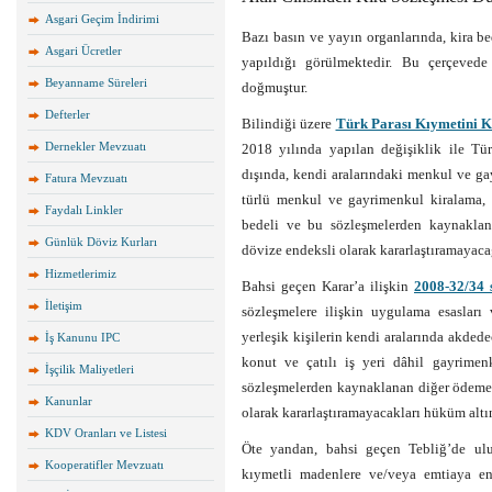
Asgari Geçim İndirimi
Bazı basın ve yayın organlarında, kira b
Asgari Ücretler
yapıldığı görülmektedir. Bu çerçevede
Beyanname Süreleri
doğmuştur.
Defterler
Bilindiği üzere
Türk Parası Kıymetini K
Dernekler Mevzuatı
2018 yılında yapılan değişiklik ile Türk
dışında, kendi aralarındaki menkul ve gay
Fatura Mevzuatı
türlü menkul ve gayrimenkul kiralama, l
Faydalı Linkler
bedeli ve bu sözleşmelerden kaynakla
Günlük Döviz Kurları
dövize endeksli olarak kararlaştıramayaca
Hizmetlerimiz
Bahsi geçen Karar’a ilişkin
2008-32/34 s
İletişim
sözleşmelere ilişkin uygulama esasları 
yerleşik kişilerin kendi aralarında akded
İş Kanunu IPC
konut ve çatılı iş yeri dâhil gayrimen
İşçilik Maliyetleri
sözleşmelerden kaynaklanan diğer ödeme
Kanunlar
olarak kararlaştıramayacakları hüküm altın
KDV Oranları ve Listesi
Öte yandan, bahsi geçen Tebliğ’de ulus
Kooperatifler Mevzuatı
kıymetli madenlere ve/veya emtiaya en