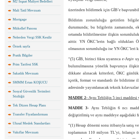
M2 İnşaat Maliyet Bedelleri
üzerinden bildirmek için GİB’e başvurabili
Mali Tatil Mevzuatı
Mortgage
Bildirim zorunluluğu getirilen bilgi
durumunda; bu bilgilerin zamanında, eks
Mükellef Panosu
ortamda bildirilmesine ilişkin sorumlul
Nelerden Vergi SSK Kesilir
aittir. YN ÖKC’lerin bağlı oldukları 
Örnek sayfa
olmasının sorumluluğu ise YN ÖKC’leri ku
Pratik Bilgiler
“(5) GİB, birinci fıkra uyarınca e-Arşiv 
Prim Tarifesi SSK
bulunulmasına yönelik başvuruya ilişkin
dikkate alınacak kriterleri, ÖKC günlük 
Sakatlık Mevzuatı
içerik, format ve standardı ile bildirime i
SMMM Ertan KOŞUCU
adresinde yayımlanacak teknik kılavuzlarl
Sosyal Güvenlik Terimleri
Sözlüğü
MADDE 2-
Aynı Tebliğin 5 inci maddesi y
Tek Düzen Hesap Planı
MADDE 3-
Aynı Tebliğin 6 ncı madde
Transfer Fiyatlandırması
değiştirilmiş ve aynı maddeye aşağıdaki fı
Ulusal Meslek Standartları
“(1) Hesap dönemi sonu itibarıyla satış ve
toplamının 110 milyon TL’yi, bilanço 
Vakıflar Mevzuatı