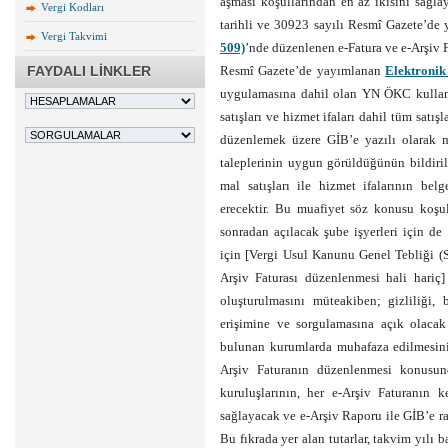
aşması koşullarından en az ikisini sağ
Vergi Kodları
tarihli ve 30923 sayılı Resmî Gazete’d
Vergi Takvimi
509)
’nde düzenlenen e-Fatura ve e-Arşiv F
FAYDALI LİNKLER
Resmî Gazete’de yayımlanan
Elektronik
uygulamasına dahil olan YN ÖKC kullan
satışları ve hizmet ifaları dahil tüm satı
düzenlemek üzere GİB’e yazılı olarak m
taleplerinin uygun görüldüğünün bildiril
mal satışları ile hizmet ifalarının b
erecektir. Bu muafiyet söz konusu koşul
sonradan açılacak şube işyerleri için de
için [Vergi Usul Kanunu Genel Tebliği (Sı
Arşiv Faturası düzenlenmesi hali hariç]
oluşturulmasını müteakiben; gizliliği,
erişimine ve sorgulamasına açık olacak
bulunan kurumlarda muhafaza edilmesinin
Arşiv Faturanın düzenlenmesi konusun
kuruluşlarının, her e-Arşiv Faturanın ke
sağlayacak ve e-Arşiv Raporu ile GİB’e ra
Bu fıkrada yer alan tutarlar, takvim yılı b