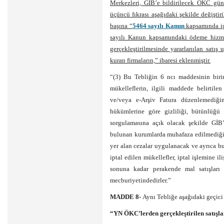
Merkezleri, GİB’e bildirilecek ÖKC günlü
üçüncü fıkrası aşağıdaki şekilde değişti
başına “
5464 sayılı Kanun
kapsamında iş
sayılı Kanun kapsamındaki ödeme hizmet
gerçekleştirilmesinde yararlanılan satı
kuran firmaların,” ibaresi eklenmiştir.
“(3) Bu Tebliğin 6 ncı maddesinin bir
mükelleflerin, ilgili maddede belirtilen
ve/veya e-Arşiv Fatura düzenlemediği
hükümlerine göre gizliliği, bütünlüğü 
sorgulamasına açık olacak şekilde GİB
bulunan kurumlarda muhafaza edilmediğini
yer alan cezalar uygulanacak ve ayrıca bu 
iptal edilen mükellefler, iptal işlemine il
sonuna kadar perakende mal satışlar
mecburiyetindedirler.”
MADDE 8-
Aynı Tebliğe aşağıdaki geçici
“YN ÖKC’lerden gerçekleştirilen satışlar