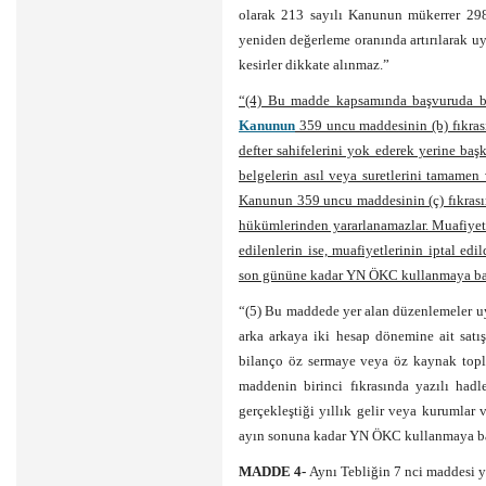
olarak 213 sayılı Kanunun mükerrer 298
yeniden değerleme oranında artırılarak u
kesirler dikkate alınmaz.”
“(4) Bu madde kapsamında başvuruda bu
Kanunun
359 uncu maddesinin (b) fıkrası
defter sahifelerini yok ederek yerine ba
belgelerin asıl veya suretlerini tamamen 
Kanunun 359 uncu maddesinin (ç) fıkrasınd
hükümlerinden yararlanamazlar. Muafiyet t
edilenlerin ise, muafiyetlerinin iptal edi
son gününe kadar YN ÖKC kullanmaya baş
“(5) Bu maddede yer alan düzenlemeler u
arka arkaya iki hesap dönemine ait satış
bilanço öz sermaye veya öz kaynak topla
maddenin birinci fıkrasında yazılı hadl
gerçekleştiği yıllık gelir veya kurumlar
ayın sonuna kadar YN ÖKC kullanmaya ba
MADDE 4-
Aynı Tebliğin 7 nci maddesi yü