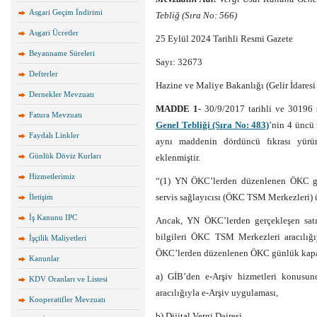
Asgari Geçim İndirimi
Tebliğ (Sıra No: 566)
Asgari Ücretler
25 Eylül 2024 Tarihli Resmi Gazete
Beyanname Süreleri
Sayı: 32673
Defterler
Hazine ve Maliye Bakanlığı (Gelir İdaresi
Dernekler Mevzuatı
MADDE 1-
30/9/2017 tarihli ve 30196
Fatura Mevzuatı
Genel Tebliği (Sıra No: 483)
’nin 4 üncü 
Faydalı Linkler
aynı maddenin dördüncü fıkrası yürür
Günlük Döviz Kurları
eklenmiştir.
Hizmetlerimiz
“(1) YN ÖKC’lerden düzenlenen ÖKC günl
servis sağlayıcısı (ÖKC TSM Merkezleri) ü
İletişim
İş Kanunu IPC
Ancak, YN ÖKC’lerden gerçekleşen satış
bilgileri ÖKC TSM Merkezleri aracılığ
İşçilik Maliyetleri
ÖKC’lerden düzenlenen ÖKC günlük kapanış
Kanunlar
a) GİB’den e-Arşiv hizmetleri konusunda
KDV Oranları ve Listesi
aracılığıyla e-Arşiv uygulaması,
Kooperatifler Mevzuatı
b) Dijital Vergi Dairesi,