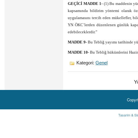
GEÇİCİ MADDE 1-
(1) Bu maddenin yür
kapsamında bildirim yöntemi olarak özel
uygulamasını tercih eden mükellefler, bi
YN ÖKC’lerden düzenlenen günlük kapanı
edebileceklerdir.”
MADDE 9-
Bu Tebliğ yayımı tarihinde yür
MADDE 10-
Bu Tebliğ hükümlerini Hazin
Kategori:
Genel
Y
Copyr
Tasarim & Si