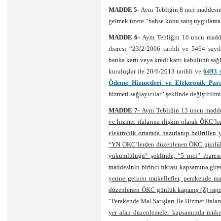
MADDE 5-
Aynı Tebliğin 8 inci maddesin
gelmek üzere “bahse konu satış uygulama y
MADDE 6-
Aynı Tebliğin 10 uncu maddes
ibaresi “23/2/2006 tarihli ve 5464 say
banka kartı veya kredi kartı kabulünü sa
kuruluşlar ile 20/6/2013 tarihli ve
6493 
Ödeme Hizmetleri ve Elektronik Par
hizmeti sağlayıcılar” şeklinde değiştirilmiş
MADDE 7-
Aynı Tebliğin 13 üncü maddes
ve hizmet ifalarına ilişkin olarak ÖKC’l
elektronik ortamda hazırlanıp belirtilen 
“YN ÖKC’lerden düzenlenen ÖKC günlük ka
yükümlülüğü” şeklinde, “5 inci” ibaresi
maddesinin birinci fıkrası kapsamına giren
yerine getiren mükellefler, perakende ma
düzenlenen ÖKC günlük kapanış (Z) raporl
“Perakende Mal Satışları ile Hizmet İfala
yer alan düzenlemeler kapsamında mükel