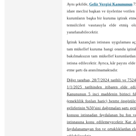
Aynı şekilde,
Gelir Vergisi Kanununun
75
idare meclisi başkan ve üyelerine verilen 
kurumların başka bir kuruma iştirak et
temsilcileri vasıtasıyla elde etmiş ol
yararlanabilecektir.
İştirak kazançları istisnası uygulaması aç
tam mükellef kuruma hangi oranda iştirak
bakılmaksızın tam mükellef kurumlardan 
istisna edilecektir. Ayrıca, kâr payını el
etme şartı da aranılmamaktadır.
Diğer taraftan, 28/7/2024 tarihli ve 752
1/1/2025 tarihinden itibaren elde ed
Kanununun 5 inci maddenin birinci fık
(emeklilik fonları hariç) bentte öngörül
gelirlerinin %50’sini dağıtmaları şartı get
konusu istisnadan faydalanan bu fon ve 
istisnasına konu edilemeyecektir. Kar 
faydalanamayan fon ve ortaklıklardan eld
edilebilecektir.