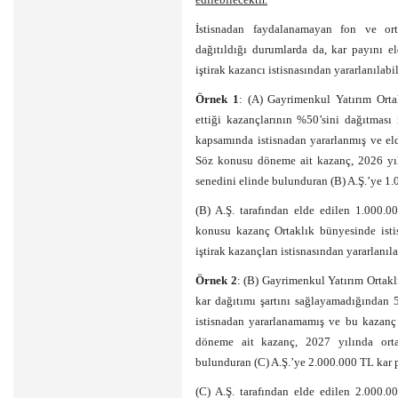
İstisnadan faydalanamayan fon ve ort
dağıtıldığı durumlarda da, kar payını 
iştirak kazancı istisnasından yararlanılabil
Örnek
1
: (A) Gayrimenkul Yatırım Orta
ettiği kazançlarının %50’sini dağıtması 
kapsamında istisnadan yararlanmış ve eld
Söz konusu döneme ait kazanç, 2026 yılı
senedini elinde bulunduran (B) A.Ş.’ye 1.
(B) A.Ş. tarafından elde edilen 1.000.
konusu kazanç Ortaklık bünyesinde isti
iştirak kazançları istisnasından yararlanıl
Örnek 2
: (B) Gayrimenkul Yatırım Ortakl
kar dağıtımı şartını sağlayamadığından 
istisnadan yararlanamamış ve bu kazanç
döneme ait kazanç, 2027 yılında ortak
bulunduran (C) A.Ş.’ye 2.000.000 TL kar p
(C) A.Ş. tarafından elde edilen 2.000.