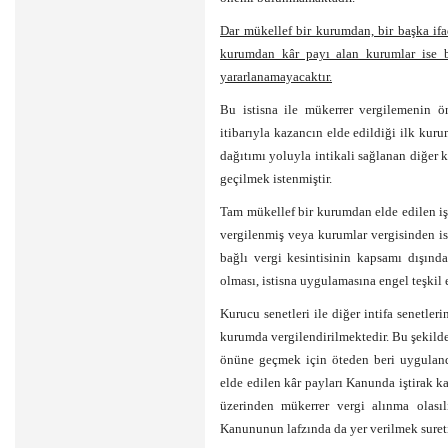
Dar mükellef bir kurumdan, bir başka if
kurumdan kâr payı alan kurumlar ise bu
yararlanamayacaktır.
Bu istisna ile mükerrer vergilemenin ö
itibarıyla kazancın elde edildiği ilk ku
dağıtımı yoluyla intikali sağlanan diğer
geçilmek istenmiştir.
Tam mükellef bir kurumdan elde edilen iş
vergilenmiş veya kurumlar vergisinden is
bağlı vergi kesintisinin kapsamı dışınd
olması, istisna uygulamasına engel teşkil 
Kurucu senetleri ile diğer intifa senetler
kurumda vergilendirilmektedir. Bu şekild
önüne geçmek için öteden beri uygulandığ
elde edilen kâr payları Kanunda iştirak k
üzerinden mükerrer vergi alınma olasıl
Kanununun lafzında da yer verilmek suret