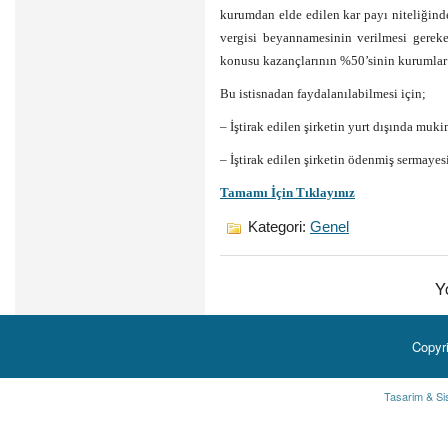
kurumdan elde edilen kar payı niteliğind
vergisi beyannamesinin verilmesi gereke
konusu kazançlarının %50’sinin kurumlar 
Bu istisnadan faydalanılabilmesi için;
– İştirak edilen şirketin yurt dışında muk
– İştirak edilen şirketin ödenmiş sermaye
Tamamı İçin Tıklayınız
Kategori:
Genel
Y
Copyr
Tasarim & Si