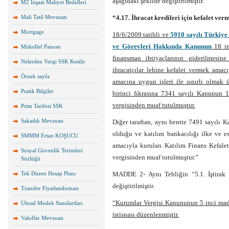
aşağıdaki şekilde değiştirilmiştir.
M2 İnşaat Maliyet Bedelleri
Mali Tatil Mevzuatı
“4.17. İhracat kredileri için kefalet v
Mortgage
18/6/2009 tarihli ve
5910 sayılı Türkiye 
ve Görevleri Hakkında Kanunun
18 in
Mükellef Panosu
finansman ihtiyaçlarının giderilmesin
Nelerden Vergi SSK Kesilir
ihracatçılar lehine kefalet vermek amacı
Örnek sayfa
amacına uygun işleri ile sınırlı olmak
Pratik Bilgiler
birinci fıkrasına 7341 sayılı Kanunun 
vergisinden muaf tutulmuştur.
Prim Tarifesi SSK
Sakatlık Mevzuatı
Diğer taraftan, aynı bentte 7491 sayılı K
olduğu ve katılım bankacılığı ilke ve e
SMMM Ertan KOŞUCU
amacıyla kurulan Katılım Finans Kefalet
Sosyal Güvenlik Terimleri
vergisinden muaf tutulmuştur.”
Sözlüğü
Tek Düzen Hesap Planı
MADDE 2- Aynı Tebliğin “5.1. İştirak k
değiştirilmiştir.
Transfer Fiyatlandırması
“Kurumlar Vergisi Kanununun 5 inci madde
Ulusal Meslek Standartları
istisnası düzenlenmiştir.
Vakıflar Mevzuatı