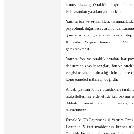
konusu kazanç Ortaklık bünyesinde kuru
istisnasından yararlanılabilecektir.
Yatırım fon ve ortaklıkları, taşınmazlar
payı olarak dağıtması durumunda, Kanunun
göre istisnadan yararlanabilmekte olup
Kurumlar Vergisi Kanununun 32/C m
gerekmektedir.
Yatırım fon ve ortaklıklarından kar pay
dağıtımına esas kazançları, fon ve ortak
vergisine tabi tutulmadığı için, elde ett
konu etmeleri mümkün değildir.
Ancak, yatırım fon ve ortaklıkları tarafı
mükelleflerinin elde ettiği kar payına 
dikkate alınarak hesaplanan kazanç kıs
mümkündür.
Örnek 3
: (C) Gayrimenkul Yatırım Ortak
Kanunun 5 inci maddesinin birinci fıkr
Ortaklık bu dönemde taşınmazlardan e