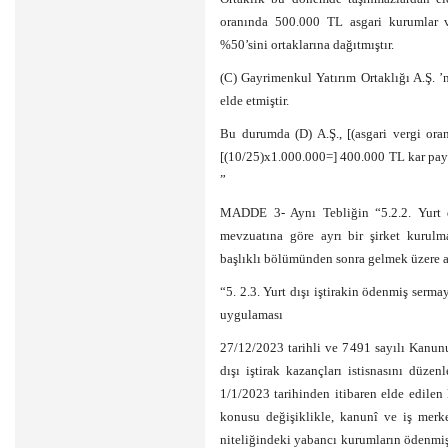
oranında 500.000 TL asgari kurumlar ver
%50’sini ortaklarına dağıtmıştır.
(C) Gayrimenkul Yatırım Ortaklığı A.Ş. ’
elde etmiştir.
Bu durumda (D) A.Ş., [(asgari vergi oran
[(10/25)x1.000.000=] 400.000 TL kar payı g
”
MADDE 3- Aynı Tebliğin “5.2.2. Yurt dış
mevzuatına göre ayrı bir şirket kurulm
başlıklı bölümünden sonra gelmek üzere a
“5. 2.3. Yurt dışı iştirakin ödenmiş ser
uygulaması
27/12/2023 tarihli ve 7491 sayılı Kanu
dışı iştirak kazançları istisnasını düze
1/1/2023 tarihinden itibaren elde edilen
konusu değişiklikle, kanunî ve iş merk
niteliğindeki yabancı kurumların ödenmiş