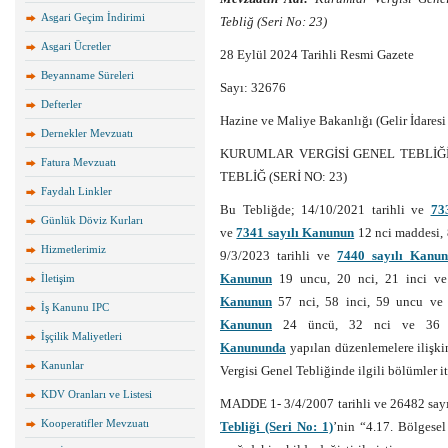
Asgari Geçim İndirimi
Tebliğ (Seri No: 23)
Asgari Ücretler
28 Eylül 2024 Tarihli Resmi Gazete
Beyanname Süreleri
Sayı: 32676
Defterler
Hazine ve Maliye Bakanlığı (Gelir İdaresi
Dernekler Mevzuatı
KURUMLAR VERGİSİ GENEL TEBLİĞİ 
Fatura Mevzuatı
TEBLİĞ (SERİ NO: 23)
Faydalı Linkler
Bu Tebliğde; 14/10/2021 tarihli ve
73
Günlük Döviz Kurları
ve
7341 sayılı Kanunun
12 nci maddesi, 
Hizmetlerimiz
9/3/2023 tarihli ve
7440 sayılı Kanu
Kanunun
19 uncu, 20 nci, 21 inci ve
İletişim
Kanunun
57 nci, 58 inci, 59 uncu ve 
İş Kanunu IPC
Kanunun
24 üncü, 32 nci ve 36 n
İşçilik Maliyetleri
Kanununda
yapılan düzenlemelere ilişkin
Kanunlar
Vergisi Genel Tebliğinde ilgili bölümler it
KDV Oranları ve Listesi
MADDE 1- 3/4/2007 tarihli ve 26482 say
Kooperatifler Mevzuatı
Tebliği (Seri No: 1)
’nin “4.17. Bölgesel