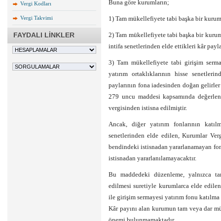
Buna göre kurumların;
Vergi Kodları
Vergi Takvimi
1) Tam mükellefiyete tabi başka bir kurum
FAYDALI LİNKLER
2) Tam mükellefiyete tabi başka bir kurum
intifa senetlerinden elde ettikleri kâr payla
3) Tam mükellefiyete tabi girişim serma
yatırım ortaklıklarının hisse senetler
paylarının fona iadesinden doğan gelirle
279 uncu maddesi kapsamında değerlenm
vergisinden istisna edilmiştir.
Ancak, diğer yatırım fonlarının katılm
senetlerinden elde edilen, Kurumlar Ver
bendindeki istisnadan yararlanamayan fon v
istisnadan yararlanılamayacaktır.
Bu maddedeki düzenleme, yalnızca tam 
edilmesi suretiyle kurumlarca elde edilen 
ile girişim sermayesi yatırım fonu katılma
Kâr payını alan kurumun tam veya dar mük
önemi bulunmamaktadır.