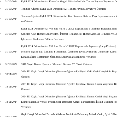
24
31/10/2024
Eylül 2024 Dönemine Ait Kurumlar Vergisi Mükellefleri İçin Turizm Payının Beyanı ve 
24
31/10/2024
Temmuz-Ağustos-Eylül 2024 Dönemine Ait Turizm Payının Beyanı ve Ödemesi
Temmuz-Ağustos-Eylül 2024 Dönemine Ait Geri Kazanım Katılım Payı Beyannamesinin V
24
31/10/2024
ve Ödemesi
Eylül 2024 Dönemine Ait 464 Sıra No.lu VUKGT Kapsamında Bildirimde Bulunma Zoru
24
31/10/2024
Getirilen Aracı Hizmet Sağlayıcıları, İnternet Reklamcılığı Hizmet Aracıları ile Kargo ve Lo
İşletmeleri Tarafından Bildirim Verilmesi
Eylül 2024 Dönemine Ait 538 Sıra No.lu VUKGT Kapsamında Taşınmaz (Satış/Kiralama)
24
31/10/2024
Motorlu Taşıt (Satış) İlanlarını Platformları Üzerinden Yayımlayanlar ile Günübirlik Konut
Kiralama İşini Platformları Üzerinden Sağlayanlarca Bildirim Verilmesi
24
31/10/2024
7440 Sayılı Kanun Uyarınca Ödenmesi Gereken 17. Taksit Ödemesi
2024 III. Geçici Vergi Dönemine (Temmuz-Ağustos-Eylül) Ait Gelir Geçici Vergisinin Beya
24
18/11/2024
Ödemesi
2024 III. Geçici Vergi Dönemine (Temmuz-Ağustos-Eylül) Ait Kurum Geçici Vergisinin Be
24
18/11/2024
Ödemesi
2024 III. Geçici Vergi Dönemine (Temmuz-Ağustos-Eylül) Ait Kurum Geçici Vergi Beyan
24
18/11/2024
Ekinde Kurumlar Vergisi Mükellefleri Tarafından Gerçek Faydalanıcıya İlişkin Bildirim F
Verilmesi
Geçici Vergi Dönemleri Bazında Yükleme Tercihinde Bulunmuş Mükelleflerin, Eylül 2024
24
10/12/2024