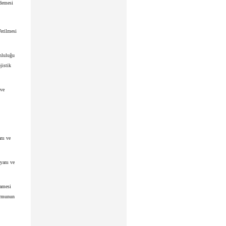
Ödemesi
erilmesi
nluluğu
jistik
 ve
nı ve
yanı ve
namesi
ormunun