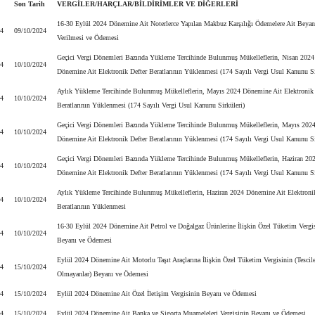
Son Tarih
VERGİLER/HARÇLAR/BİLDİRİMLER VE DİĞERLERİ
16-30 Eylül 2024 Dönemine Ait Noterlerce Yapılan Makbuz Karşılığı Ödemelere Ait Beya
24
09/10/2024
Verilmesi ve Ödemesi
Geçici Vergi Dönemleri Bazında Yükleme Tercihinde Bulunmuş Mükelleflerin, Nisan 2024
24
10/10/2024
Dönemine Ait Elektronik Defter Beratlarının Yüklenmesi (174 Sayılı Vergi Usul Kanunu Si
Aylık Yükleme Tercihinde Bulunmuş Mükelleflerin, Mayıs 2024 Dönemine Ait Elektronik 
24
10/10/2024
Beratlarının Yüklenmesi (174 Sayılı Vergi Usul Kanunu Sirküleri)
Geçici Vergi Dönemleri Bazında Yükleme Tercihinde Bulunmuş Mükelleflerin, Mayıs 202
24
10/10/2024
Dönemine Ait Elektronik Defter Beratlarının Yüklenmesi (174 Sayılı Vergi Usul Kanunu Si
Geçici Vergi Dönemleri Bazında Yükleme Tercihinde Bulunmuş Mükelleflerin, Haziran 20
24
10/10/2024
Dönemine Ait Elektronik Defter Beratlarının Yüklenmesi (174 Sayılı Vergi Usul Kanunu Si
Aylık Yükleme Tercihinde Bulunmuş Mükelleflerin, Haziran 2024 Dönemine Ait Elektronik
24
10/10/2024
Beratlarının Yüklenmesi
16-30 Eylül 2024 Dönemine Ait Petrol ve Doğalgaz Ürünlerine İlişkin Özel Tüketim Vergi
24
10/10/2024
Beyanı ve Ödemesi
Eylül 2024 Dönemine Ait Motorlu Taşıt Araçlarına İlişkin Özel Tüketim Vergisinin (Tescil
24
15/10/2024
Olmayanlar) Beyanı ve Ödemesi
24
15/10/2024
Eylül 2024 Dönemine Ait Özel İletişim Vergisinin Beyanı ve Ödemesi
24
15/10/2024
Eylül 2024 Dönemine Ait Banka ve Sigorta Muameleleri Vergisinin Beyanı ve Ödemesi