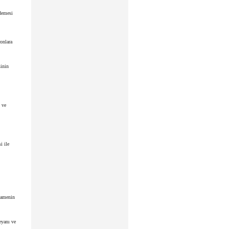
demesi
onlara
inin
 ve
i ile
namenin
eyanı ve