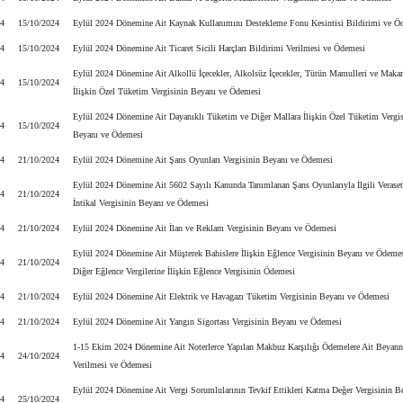
24
15/10/2024
Eylül 2024 Dönemine Ait Kaynak Kullanımını Destekleme Fonu Kesintisi Bildirimi ve Ö
24
15/10/2024
Eylül 2024 Dönemine Ait Ticaret Sicili Harçları Bildirimi Verilmesi ve Ödemesi
Eylül 2024 Dönemine Ait Alkollü İçecekler, Alkolsüz İçecekler, Tütün Mamulleri ve Makar
24
15/10/2024
İlişkin Özel Tüketim Vergisinin Beyanı ve Ödemesi
Eylül 2024 Dönemine Ait Dayanıklı Tüketim ve Diğer Mallara İlişkin Özel Tüketim Vergis
24
15/10/2024
Beyanı ve Ödemesi
24
21/10/2024
Eylül 2024 Dönemine Ait Şans Oyunları Vergisinin Beyanı ve Ödemesi
Eylül 2024 Dönemine Ait 5602 Sayılı Kanunda Tanımlanan Şans Oyunlarıyla İlgili Veraset
24
21/10/2024
İntikal Vergisinin Beyanı ve Ödemesi
24
21/10/2024
Eylül 2024 Dönemine Ait İlan ve Reklam Vergisinin Beyanı ve Ödemesi
Eylül 2024 Dönemine Ait Müşterek Bahislere İlişkin Eğlence Vergisinin Beyanı ve Ödemes
24
21/10/2024
Diğer Eğlence Vergilerine İlişkin Eğlence Vergisinin Ödemesi
24
21/10/2024
Eylül 2024 Dönemine Ait Elektrik ve Havagazı Tüketim Vergisinin Beyanı ve Ödemesi
24
21/10/2024
Eylül 2024 Dönemine Ait Yangın Sigortası Vergisinin Beyanı ve Ödemesi
1-15 Ekim 2024 Dönemine Ait Noterlerce Yapılan Makbuz Karşılığı Ödemelere Ait Beyan
24
24/10/2024
Verilmesi ve Ödemesi
Eylül 2024 Dönemine Ait Vergi Sorumlularının Tevkif Ettikleri Katma Değer Vergisinin B
24
25/10/2024