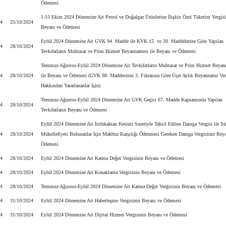
Ödemesi
1-15 Ekim 2024 Dönemine Ait Petrol ve Doğalgaz Ürünlerine İlişkin Özel Tüketim Vergis
24
25/10/2024
Beyanı ve Ödemesi
Eylül 2024 Dönemine Ait GVK 94. Madde ile KVK 15. ve 30. Maddelerine Göre Yapılan
24
28/10/2024
Tevkifatların Muhtasar ve Prim Hizmet Beyannamesi ile Beyanı ve Ödemesi
Temmuz-Ağustos-Eylül 2024 Dönemine Ait Tevkifatların Muhtasar ve Prim Hizmet Beyan
24
28/10/2024
ile Beyanı ve Ödemesi (GVK 98. Maddesinin 3. Fıkrasına Göre Üçer Aylık Beyanname Ve
Hakkından Yararlananlar İçin)
Temmuz-Ağustos-Eylül 2024 Dönemine Ait GVK Geçici 67. Madde Kapsamında Yapılan
24
28/10/2024
Tevkifatların Beyanı ve Ödemesi
Eylül 2024 Dönemine Ait İstihkaktan Kesinti Suretiyle Tahsil Edilen Damga Vergisi ile Sü
24
28/10/2024
Mükellefiyeti Bulunanlar İçin Makbuz Karşılığı Ödenmesi Gereken Damga Vergisinin Beya
Ödemesi
24
28/10/2024
Eylül 2024 Dönemine Ait Katma Değer Vergisinin Beyanı ve Ödemesi
24
28/10/2024
Eylül 2024 Dönemine Ait Konaklama Vergisinin Beyanı ve Ödemesi
24
28/10/2024
Temmuz-Ağustos-Eylül 2024 Dönemine Ait Katma Değer Vergisinin Beyanı ve Ödemesi
24
31/10/2024
Eylül 2024 Dönemine Ait Haberleşme Vergisinin Beyanı ve Ödemesi
24
31/10/2024
Eylül 2024 Dönemine Ait Dijital Hizmet Vergisinin Beyanı ve Ödemesi