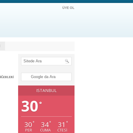
ÜYE OL
M
DİĞERLERİ
ISTANBUL
30
°
30
34
31
°
°
°
PER
CUMA
CTESI