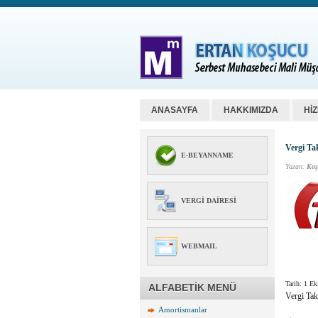
ANASAYFA
HAKKIMIZDA
Hİ
Vergi Ta
E-BEYANNAME
Yazan:
Koş
VERGI DAIRESI
WEBMAIL
Tarih: 1 E
ALFABETİK MENÜ
Vergi Ta
Amortismanlar