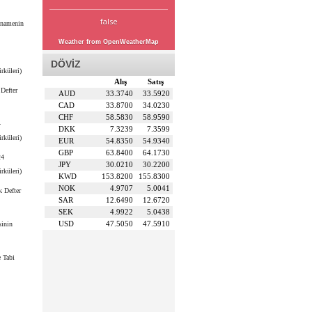
false
nnamenin
Weather from OpenWeatherMap
DÖVİZ
rküleri)
Alış
Satış
Defter
AUD
33.3740
33.5920
CAD
33.8700
34.0230
CHF
58.5830
58.9590
4
DKK
7.3239
7.3599
rküleri)
EUR
54.8350
54.9340
GBP
63.8400
64.1730
24
JPY
30.0210
30.2200
rküleri)
KWD
153.8200
155.8300
NOK
4.9707
5.0041
 Defter
SAR
12.6490
12.6720
SEK
4.9922
5.0438
USD
47.5050
47.5910
sinin
e Tabi