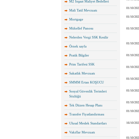
M2 İnşaat Maliyet Bedelleri
01/10/20
Mali Tatil Mevzuatı
01/10/20
Mortgage
Mükellef Panosu
01/10/20
Nelerden Vergi SSK Kesilir
01/10/20
Örnek sayfa
Pratik Bilgiler
01/10/20
Prim Tarifesi SSK
01/10/20
Sakatlık Mevzuatı
01/10/20
SMMM Ertan KOŞUCU
01/10/20
Sosyal Güvenlik Terimleri
Sözlüğü
01/10/20
Tek Düzen Hesap Planı
01/10/20
Transfer Fiyatlandırması
16/10/20
Ulusal Meslek Standartları
Vakıflar Mevzuatı
01/10/20