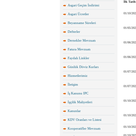
İlk Tarih
Asgari Geçim İndirimi
01/10/20
Asgari Ücretler
Beyanname Süreleri
01/05/20
Defterler
Dernekler Mevzuatı
01/06/20
Fatura Mevzuatı
01/06/20
Faydalı Linkler
Günlük Döviz Kurları
01/07/20
Hizmetlerimiz
İletişim
01/07/20
İş Kanunu IPC
01/10/20
İşçilik Maliyetleri
Kanunlar
01/10/20
KDV Oranları ve Listesi
01/10/20
Kooperatifler Mevzuatı
01/10/20