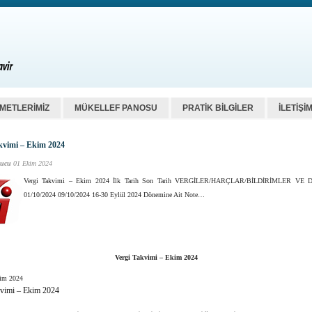
ZMETLERİMİZ
MÜKELLEF PANOSU
PRATİK BİLGİLER
İLETİŞİ
kvimi – Ekim 2024
ucu
01 Ekim 2024
Vergi Takvimi – Ekim 2024 İlk Tarih Son Tarih VERGİLER/HARÇLAR/BİLDİRİMLER VE 
01/10/2024 09/10/2024 16-30 Eylül 2024 Dönemine Ait Note…
Vergi Takvimi – Ekim 2024
kim 2024
kvimi – Ekim 2024