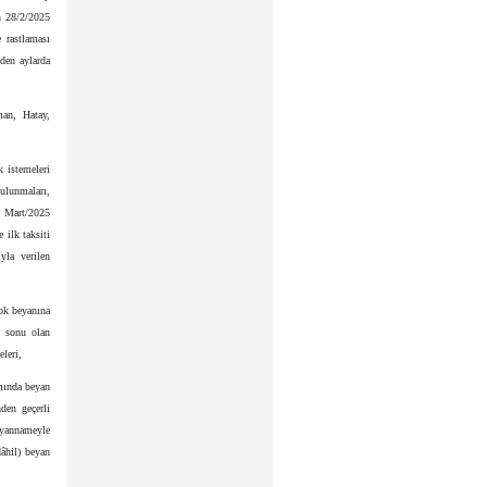
n 28/2/2025
 rastlaması
eden aylarda
an, Hatay,
 istemeleri
ulunmaları,
nı Mart/2025
 ilk taksiti
yla verilen
ok beyanına
n sonu olan
eleri,
mında beyan
den geçerli
eyannameyle
âhil) beyan