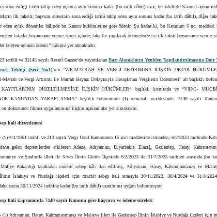
nin sona erdiği tarihi takip eden üçüncü ayın sonuna kadar (bu tarih dâhil) uzar, bu takdirde Kanun kapsamın
arların ilk taksiti; başvuru süresinin sona erdiği tarihi takip eden ayın sonuna kadar (bu tarih dâhil), diğer taks
kip eden aylık dönemler hâlinde bu Kanun hükümlerine göre ödenir. Şu kadar ki, bu Kanunun 6 ncı maddesi
reken tutarlar beyanname verme süresi içinde, taksitle yapılacak ödemelerde ise ilk taksit beyanname verme sü
tler izleyen aylarda ödenir.” hükmü yer almaktadır.
023 tarihli ve 32143 sayılı Resmî Gazete’de yayımlanan
Bazı Alacakların Yeniden Yapılandırılmasına Dair 
el Tebliği (Seri No:1)
’nin “V/E-MATRAH VE VERGİ ARTIRIMINA İLİŞKİN ORTAK HÜKÜMLER”
1-Matrah ve Vergi Artırımı ile Matrah Beyanı Dolayısıyla Hesaplanan Vergilerin Ödenmesi” alt başlıklı bölü
KAYITLARININ DÜZELTİLMESİNE İLİŞKİN HÜKÜMLER” başlıklı kısmında ve “VIII/C- MÜC
DE KANUNDAN YARARLANMA” başlıklı bölümünün (4) numaralı maddesinde, 7440 sayılı Kanun
on dokuzuncu fıkrası uygulamasına ilişkin açıklamalar yer almaktadır.
bep hali düzenlemesi
-
(1) 4/1/1961 tarihli ve 213 sayılı Vergi Usul Kanununun 15 inci maddesine istinaden, 6/2/2023 tarihinde K
dana gelen depremlerden etkilenen Adana, Adıyaman, Diyarbakır, Elazığ, Gaziantep, Hatay, Kahramanma
maniye ve Şanlıurfa illeri ile Sivas İlinin Gürün İlçesinde 6/2/2023 ile 31/7/2023 tarihleri arasında (bu tar
Maliye Bakanlığı tarafından mücbir sebep hâli ilan edilmiş, Adıyaman, Hatay, Kahramanmaraş ve Malatya
İlinin İslahiye ve Nurdağı ilçeleri için mücbir sebep hali sırasıyla 30/11/2023, 30/4/2024 ve 31/8/2024 
daha sonra 30/11/2024 tarihine kadar (bu tarih dâhil) uzatılması uygun bulunmuştur.
bep hali kapsamında 7440 sayılı Kanuna göre başvuru ve ödeme süreleri
-
(1) Adıyaman, Hatay, Kahramanmaraş ve Malatya illeri ile Gaziantep İlinin İslahiye ve Nurdağı ilçeleri için 