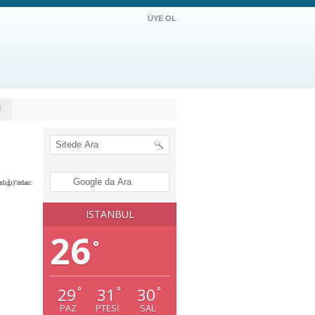
ÜYE OL
M
lığı)’ndan:
ISTANBUL
26
°
29
31
30
°
°
°
PAZ
PTESI
SAL