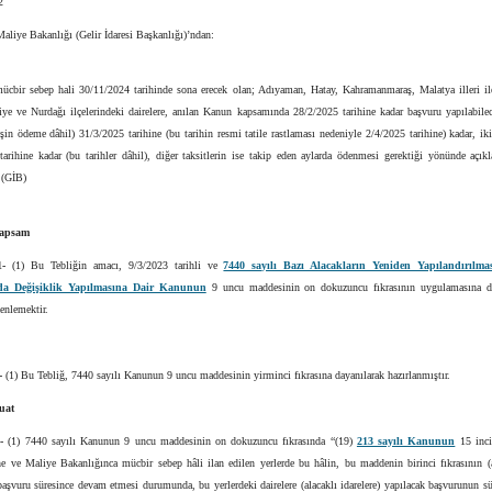
2
aliye Bakanlığı (Gelir İdaresi Başkanlığı)’ndan:
mücbir sebep hali 30/11/2024 tarihinde sona erecek olan; Adıyaman, Hatay, Kahramanmaraş, Malatya illeri il
hiye ve Nurdağı ilçelerindeki dairelere, anılan Kanun kapsamında 28/2/2025 tarihine kadar başvuru yapılabilec
eşin ödeme dâhil) 31/3/2025 tarihine (bu tarihin resmi tatile rastlaması nedeniyle 2/4/2025 tarihine) kadar, iki
arihine kadar (bu tarihler dâhil), diğer taksitlerin ise takip eden aylarda ödenmesi gerektiği yönünde açık
. (GİB)
kapsam
1-
(1) Bu Tebliğin amacı, 9/3/2023 tarihli ve
7440 sayılı Bazı Alacakların Yeniden Yapılandırılmas
a Değişiklik Yapılmasına Dair Kanunun
9 uncu maddesinin on dokuzuncu fıkrasının uygulamasına d
zenlemektir.
-
(1) Bu Tebliğ, 7440 sayılı Kanunun 9 uncu maddesinin yirminci fıkrasına dayanılarak hazırlanmıştır.
zuat
3-
(1) 7440 sayılı Kanunun 9 uncu maddesinin on dokuzuncu fıkrasında “(19)
213 sayılı Kanunun
15 inci
ne ve Maliye Bakanlığınca mücbir sebep hâli ilan edilen yerlerde bu hâlin, bu maddenin birinci fıkrasının (
başvuru süresince devam etmesi durumunda, bu yerlerdeki dairelere (alacaklı idarelere) yapılacak başvurunun s