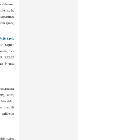
da ödenmesi
itler ise bu
 kapsamında
resi içinde,
7440 Sayılı
 başlıklı
münde, “VI-
BİR SEBEP
un 9 uncu
ahramanmaraş
raş, Kilis,
ihler dâhil)
 illeri ile
tarihlerine
mücbir sebep