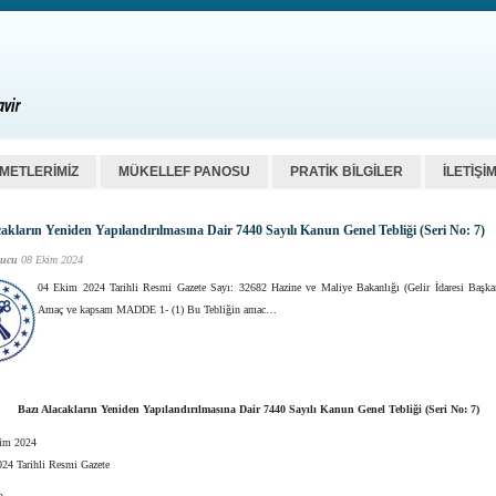
ZMETLERİMİZ
MÜKELLEF PANOSU
PRATİK BİLGİLER
İLETİŞİ
cakların Yeniden Yapılandırılmasına Dair 7440 Sayılı Kanun Genel Tebliği (Seri No: 7)
ucu
08 Ekim 2024
04 Ekim 2024 Tarihli Resmi Gazete Sayı: 32682 Hazine ve Maliye Bakanlığı (Gelir İdaresi Başkan
Amaç ve kapsam MADDE 1- (1) Bu Tebliğin amac…
Bazı Alacakların Yeniden Yapılandırılmasına Dair 7440 Sayılı Kanun Genel Tebliği (Seri No: 7)
kim 2024
24 Tarihli Resmi Gazete