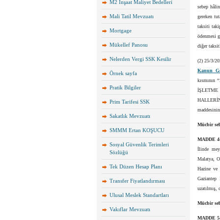
M2 İnşaat Maliyet Bedelleri
sebep hâli
Mali Tatil Mevzuatı
gereken tut
taksiti ta
Mortgage
ödenmesi ge
Mükellef Panosu
diğer taksi
Nelerden Vergi SSK Kesilir
(2) 25/3/2
Kanun Gen
Örnek sayfa
kısmının “
Pratik Bilgiler
İŞLETME 
HALLERİN
Prim Tarifesi SSK
maddesinin 
Sakatlık Mevzuatı
Mücbir se
SMMM Ertan KOŞUCU
MADDE 4
Sosyal Güvenlik Terimleri
İlinde mey
Sözlüğü
Malatya, Os
Tek Düzen Hesap Planı
Hazine ve 
Gaziantep 
Transfer Fiyatlandırması
uzatılmış, 
Ulusal Meslek Standartları
Mücbir se
Vakıflar Mevzuatı
MADDE 5