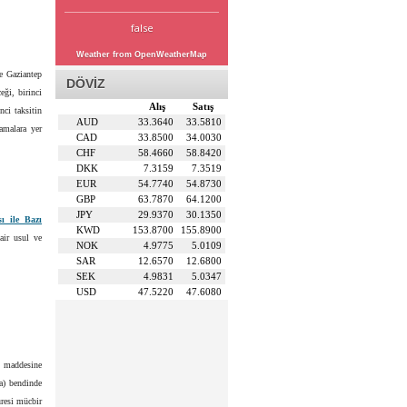
false
Weather from OpenWeatherMap
e Gaziantep
DÖVİZ
eği, birinci
Alış
Satış
nci taksitin
AUD
33.3640
33.5810
lamalara yer
CAD
33.8500
34.0030
CHF
58.4660
58.8420
DKK
7.3159
7.3519
EUR
54.7740
54.8730
GBP
63.7870
64.1200
JPY
29.9370
30.1350
ı ile Bazı
KWD
153.8700
155.8900
air usul ve
NOK
4.9775
5.0109
SAR
12.6570
12.6800
SEK
4.9831
5.0347
USD
47.5220
47.6080
 maddesine
a) bendinde
üresi mücbir