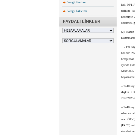
Vergi Kodları
hali 30/11
Vergi Takvimi
tarihine k
nedeniyle 2
FAYDALI LİNKLER
ödenmesi g
(2) Kanun
Kahramanmar
– 7440 say
halinde 28
hesaplanan 
ayında (31/
Mart/2025 
beyannamele
– 7440 say
ilişkin KD
28/2/2025 t
– 7440 say
eden ve al
olan ÖTV’y
(Ek:20) mü
etmeleri ve