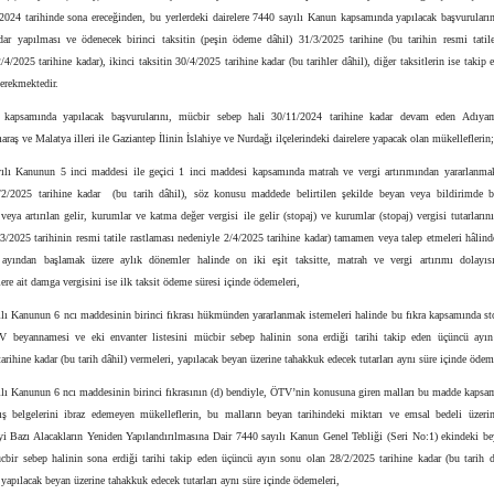
/2024 tarihinde sona ereceğinden, bu yerlerdeki dairelere 7440 sayılı Kanun kapsamında yapılacak başvuruları
adar yapılması ve ödenecek birinci taksitin (peşin ödeme dâhil) 31/3/2025 tarihine (bu tarihin resmi tatile
/4/2025 tarihine kadar), ikinci taksitin 30/4/2025 tarihine kadar (bu tarihler dâhil), diğer taksitlerin ise takip 
erekmektedir.
 kapsamında yapılacak başvurularını, mücbir sebep hali 30/11/2024 tarihine kadar devam eden Adıyam
aş ve Malatya illeri ile Gaziantep İlinin İslahiye ve Nurdağı ilçelerindeki dairelere yapacak olan mükelleflerin;
ılı Kanunun 5 inci maddesi ile geçici 1 inci maddesi kapsamında matrah ve vergi artırımından yararlanmak
/2/2025 tarihine kadar (bu tarih dâhil), söz konusu maddede belirtilen şekilde beyan veya bildirimde b
veya artırılan gelir, kurumlar ve katma değer vergisi ile gelir (stopaj) ve kurumlar (stopaj) vergisi tutarları
3/2025 tarihinin resmi tatile rastlaması nedeniyle 2/4/2025 tarihine kadar) tamamen veya talep etmeleri hâlinde
ayından başlamak üzere aylık dönemler halinde on iki eşit taksitte, matrah ve vergi artırımı dolayısı
re ait damga vergisini ise ilk taksit ödeme süresi içinde ödemeleri,
ılı Kanunun 6 ncı maddesinin birinci fıkrası hükmünden yararlanmak istemeleri halinde bu fıkra kapsamında st
V beyannamesi ve eki envanter listesini mücbir sebep halinin sona erdiği tarihi takip eden üçüncü ayı
arihine kadar (bu tarih dâhil) vermeleri, yapılacak beyan üzerine tahakkuk edecek tutarları aynı süre içinde ödem
ılı Kanunun 6 ncı maddesinin birinci fıkrasının (d) bendiyle, ÖTV’nin konusuna giren malları bu madde kapsa
ış belgelerini ibraz edemeyen mükelleflerin, bu malların beyan tarihindeki miktarı ve emsal bedeli üzerin
i Bazı Alacakların Yeniden Yapılandırılmasına Dair 7440 sayılı Kanun Genel Tebliği (Seri No:1) ekindeki b
cbir sebep halinin sona erdiği tarihi takip eden üçüncü ayın sonu olan 28/2/2025 tarihine kadar (bu tarih d
 yapılacak beyan üzerine tahakkuk edecek tutarları aynı süre içinde ödemeleri,