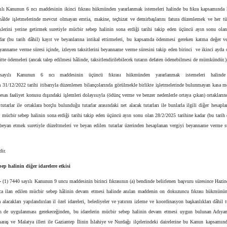
ılı Kanunun 6 ncı maddesinin ikinci fıkrası hükmünden yararlanmak istemeleri halinde bu fıkra kapsamında k
 hâlde işletmelerinde mevcut olmayan emtia, makine, teçhizat ve demirbaşlarını fatura düzenlemek ve her tür
lerini yerine getirmek suretiyle mücbir sebep halinin sona erdiği tarihi takip eden üçüncü ayın sonu ola
adar (bu tarih dâhil) kayıt ve beyanlarına intikal ettirmeleri, bu kapsamda ödenmesi gereken katma değer ver
eyanname verme süresi içinde, izleyen taksitlerini beyanname verme süresini takip eden birinci ve ikinci ayda
sitte ödemeleri (ancak talep edilmesi hâlinde, taksitlendirilebilecek tutarın defaten ödenebilmesi de mümkündür.)
ayılı Kanunun 6 ncı maddesinin üçüncü fıkrası hükmünden yararlanmak istemeleri halinde
31/12/2022 tarihi itibarıyla düzenlenen bilançolarında görülmekle birlikte işletmelerinde bulunmayan kasa m
esas faaliyet konusu dışındaki işlemleri dolayısıyla (ödünç verme ve benzer nedenlerle ortaya çıkan) ortakların
utarlar ile ortaklara borçlu bulunduğu tutarlar arasındaki net alacak tutarları ile bunlarla ilgili diğer hesapla
, mücbir sebep halinin sona erdiği tarihi takip eden üçüncü ayın sonu olan 28/2/2025 tarihine kadar (bu tarih 
 beyan etmek suretiyle düzeltmeleri ve beyan edilen tutarlar üzerinden hesaplanan vergiyi beyanname verme s
ir.
ep halinin diğer idarelere etkisi
-
(1) 7440 sayılı Kanunun 9 uncu maddesinin birinci fıkrasının (a) bendinde belirlenen başvuru süresince Hazi
ca ilan edilen mücbir sebep hâlinin devam etmesi halinde anılan maddenin on dokuzuncu fıkrası hükmün
alacakları yapılandırılan il özel idareleri, belediyeler ve yatırım izleme ve koordinasyon başkanlıkları dâhil 
çin de uygulanması gerekeceğinden, bu idarelerin mücbir sebep halinin devam etmesi uygun bulunan Adıya
raş ve Malatya illeri ile Gaziantep İlinin İslahiye ve Nurdağı ilçelerindeki dairelerine bu Kanun kapsamınd