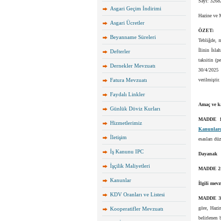
Sayı: 3268
Asgari Geçim İndirimi
Hazine ve M
Asgari Ücretler
ÖZET:
Beyanname Süreleri
Tebliğde, 
İlinin İsla
Defterler
taksitin (p
Dernekler Mevzuatı
30/4/2025 t
Fatura Mevzuatı
verilmiştir
Faydalı Linkler
Amaç ve 
Günlük Döviz Kurları
MADDE 
Hizmetlerimiz
Kanunlard
İletişim
esasları dü
İş Kanunu IPC
Dayanak
İşçilik Maliyetleri
MADDE 2
Kanunlar
İlgili mev
KDV Oranları ve Listesi
MADDE 
göre, Hazi
Kooperatifler Mevzuatı
belirlenen 