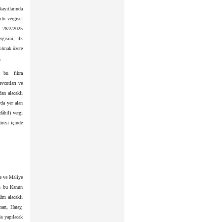
ayıtlarında
lü vergisel
n 28/2/2025
gisini, ilk
 olmak üzere
,
 bu fıkra
evcutları ve
dan alacaklı
rda yer alan
dâhil) vergi
üresi içinde
ne ve Maliye
ün bu Kanun
tüm alacaklı
man, Hatay,
a yapılacak