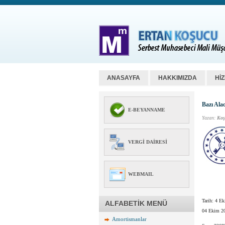
ANASAYFA
HAKKIMIZDA
Hİ
Bazı Ala
E-BEYANNAME
Yazan:
Koş
VERGI DAIRESI
WEBMAIL
Tarih: 4 E
ALFABETİK MENÜ
04 Ekim 20
Amortismanlar