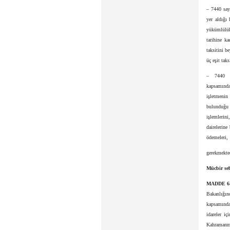
– 7440 say
yer aldığı
yükümlülük
tarihine k
taksitini b
üç eşit tak
– 7440 s
kapsamında 
işletmenin 
bulunduğu t
işlemlerini
dairelerine
ödemeleri,
gerekmekted
Mücbir seb
MADDE 6
Bakanlığın
kapsamında 
idareler i
Kahramanma