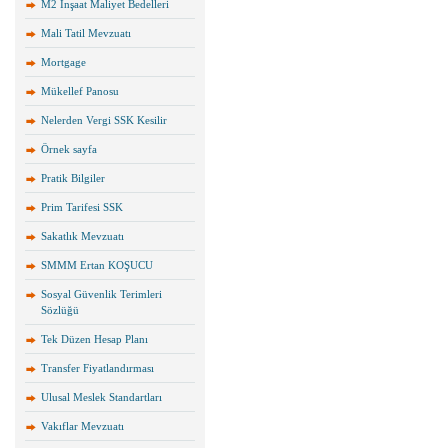
M2 İnşaat Maliyet Bedelleri
Mali Tatil Mevzuatı
Mortgage
Mükellef Panosu
Nelerden Vergi SSK Kesilir
Örnek sayfa
Pratik Bilgiler
Prim Tarifesi SSK
Sakatlık Mevzuatı
SMMM Ertan KOŞUCU
Sosyal Güvenlik Terimleri
Sözlüğü
Tek Düzen Hesap Planı
Transfer Fiyatlandırması
Ulusal Meslek Standartları
Vakıflar Mevzuatı