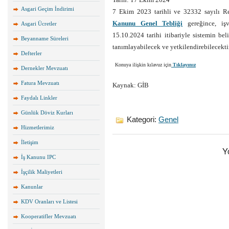
Asgari Geçim İndirimi
7 Ekim 2023 tarihli ve 32332 sayılı 
Kanunu Genel Tebliği
gereğince, işv
Asgari Ücretler
15.10.2024 tarihi itibariyle sistemin bel
Beyanname Süreleri
tanımlayabilecek ve yetkilendirebilecektir
Defterler
Konuya ilişkin kılavuz için
Tıklayınız
Dernekler Mevzuatı
Fatura Mevzuatı
Kaynak: GİB
Faydalı Linkler
Günlük Döviz Kurları
Kategori:
Genel
Hizmetlerimiz
İletişim
Y
İş Kanunu IPC
İşçilik Maliyetleri
Kanunlar
KDV Oranları ve Listesi
Kooperatifler Mevzuatı