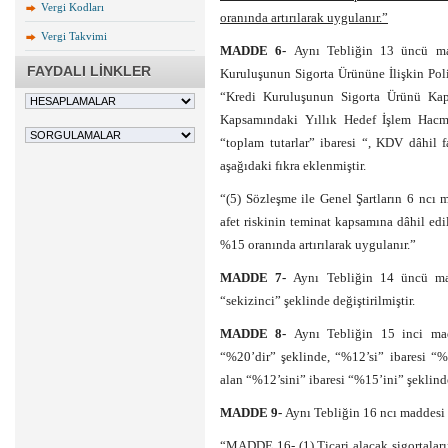
Vergi Kodları
oranında artırılarak uygulanır.”
Vergi Takvimi
MADDE 6-
Aynı Tebliğin 13 üncü madd
FAYDALI LİNKLER
Kuruluşunun Sigorta Ürününe İlişkin Pol
“Kredi Kuruluşunun Sigorta Ürünü Kaps
Kapsamındaki Yıllık Hedef İşlem Hacmi
“toplam tutarlar” ibaresi “, KDV dâhil f
aşağıdaki fıkra eklenmiştir.
“(5) Sözleşme ile Genel Şartların 6 ncı 
afet riskinin teminat kapsamına dâhil edil
%15 oranında artırılarak uygulanır.”
MADDE 7-
Aynı Tebliğin 14 üncü madd
“sekizinci” şeklinde değiştirilmiştir.
MADDE 8-
Aynı Tebliğin 15 inci madd
“%20’dir” şeklinde, “%12’si” ibaresi “
alan “%12’sini” ibaresi “%15’ini” şeklinde 
MADDE 9-
Aynı Tebliğin 16 ncı maddesi a
“MADDE 16- (1) Ticari alacak sigortaları