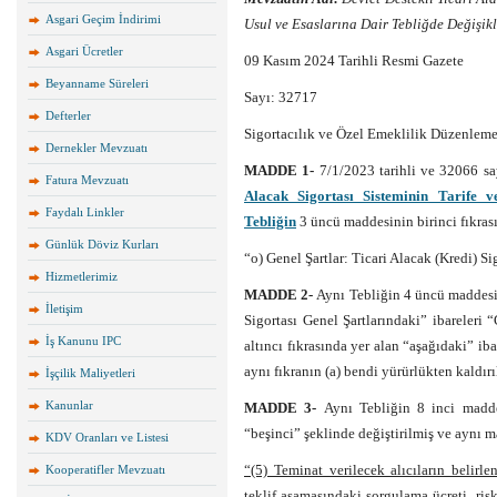
Asgari Geçim İndirimi
Usul ve Esaslarına Dair Tebliğde Değişik
Asgari Ücretler
09 Kasım 2024 Tarihli Resmi Gazete
Beyanname Süreleri
Sayı: 32717
Defterler
Sigortacılık ve Özel Emeklilik Düzenle
Dernekler Mevzuatı
MADDE 1-
7/1/2023 tarihli ve 32066 s
Fatura Mevzuatı
Alacak Sigortası Sisteminin Tarife 
Faydalı Linkler
Tebliğin
3 üncü maddesinin birinci fıkrası
Günlük Döviz Kurları
“o) Genel Şartlar: Ticari Alacak (Kredi) Si
Hizmetlerimiz
MADDE 2-
Aynı Tebliğin 4 üncü maddesin
İletişim
Sigortası Genel Şartlarındaki” ibareleri 
İş Kanunu IPC
altıncı fıkrasında yer alan “aşağıdaki” i
aynı fıkranın (a) bendi yürürlükten kaldırıl
İşçilik Maliyetleri
Kanunlar
MADDE 3-
Aynı Tebliğin 8 inci maddes
“beşinci” şeklinde değiştirilmiş ve aynı ma
KDV Oranları ve Listesi
“(5) Teminat verilecek alıcıların belirl
Kooperatifler Mevzuatı
teklif aşamasındaki sorgulama ücreti, ris