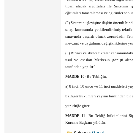
ticari alacak sigortaları ile Sistemin
eğitimleri tamamlaması ve eğitimler sonun
(2) Sistemin işleyişine ilişkin önemli bir 
satışı konusunda yetkilendirilmiş tekn
sınavında başarılı olmak zorundadır. Yen
mevzuat ve uygulama değişikliklerine yer v
(3) Birinci ve ikinci fıkralar kapsamındaki
usul ve esasları Merkezin görüşü alı
tarafından yapılır.”
MADDE 10-
Bu Tebliğin;
a) 8 inci, 10 uncu ve 11 inci maddeleri ya
b) Diğer hükümleri yayımı tarihinden bir 
yürürlüğe girer.
MADDE 11-
Bu Tebliğ hükümlerini Sig
Kurumu Başkanı yürütür.
Kategori:
Genel