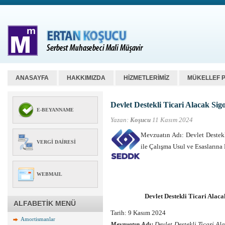
ANASAYFA
HAKKIMIZDA
HİZMETLERİMİZ
MÜKELLEF 
Devlet Destekli Ticari Alacak Sigo
E-BEYANNAME
Yazan:
Koşucu
11 Kasım 2024
Mevzuatın Adı: Devlet Destekli
VERGI DAIRESI
ile Çalışma Usul ve Esasların
WEBMAIL
Devlet Destekli Ticari Alaca
ALFABETİK MENÜ
Tarih: 9 Kasım 2024
Amortismanlar
Mevzuatın Adı:
Devlet Destekli Ticari Ala