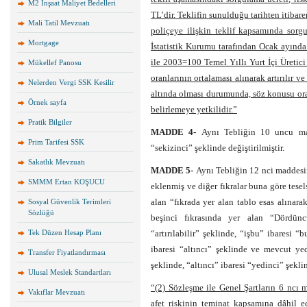
M2 İnşaat Maliyet Bedelleri
TL’dir. Teklifin sunulduğu tarihten itiba
Mali Tatil Mevzuatı
poliçeye ilişkin teklif kapsamında sorg
Mortgage
İstatistik Kurumu tarafından Ocak ayınd
ile 2003=100 Temel Yıllı Yurt İçi Üretic
Mükellef Panosu
oranlarının ortalaması alınarak artırılır ve
Nelerden Vergi SSK Kesilir
altında olması durumunda, söz konusu oran
Örnek sayfa
belirlemeye yetkilidir.”
Pratik Bilgiler
MADDE 4-
Aynı Tebliğin 10 uncu mad
Prim Tarifesi SSK
“sekizinci” şeklinde değiştirilmiştir.
Sakatlık Mevzuatı
MADDE 5-
Aynı Tebliğin 12 nci maddesin
SMMM Ertan KOŞUCU
eklenmiş ve diğer fıkralar buna göre tesel
alan “fıkrada yer alan tablo esas alınar
Sosyal Güvenlik Terimleri
Sözlüğü
beşinci fıkrasında yer alan “Dördüncü”
Tek Düzen Hesap Planı
“artırılabilir” şeklinde, “işbu” ibaresi “
ibaresi “altıncı” şeklinde ve mevcut yed
Transfer Fiyatlandırması
şeklinde, “altıncı” ibaresi “yedinci” şeklin
Ulusal Meslek Standartları
“(2) Sözleşme ile Genel Şartların 6 ncı 
Vakıflar Mevzuatı
afet riskinin teminat kapsamına dâhil e