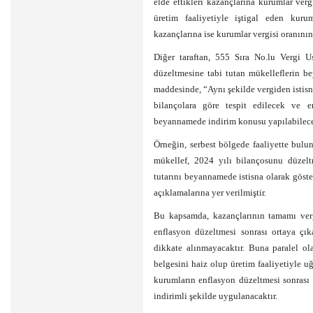
elde ettikleri kazançlarına kurumlar verg
üretim faaliyetiyle iştigal eden kurum
kazançlarına ise kurumlar vergisi oranını
Diğer taraftan, 555 Sıra No.lu Vergi U
düzeltmesine tabi tutan mükelleflerin be
maddesinde, “Aynı şekilde vergiden istisn
bilançolara göre tespit edilecek ve e
beyannamede indirim konusu yapılabilece
Örneğin, serbest bölgede faaliyette bulu
mükellef, 2024 yılı bilançosunu düzel
tutarını beyannamede istisna olarak göst
açıklamalarına yer verilmiştir.
Bu kapsamda, kazançlarının tamamı vergi
enflasyon düzeltmesi sonrası ortaya çık
dikkate alınmayacaktır. Buna paralel ola
belgesini haiz olup üretim faaliyetiyle u
kurumların enflasyon düzeltmesi sonrası 
indirimli şekilde uygulanacaktır.