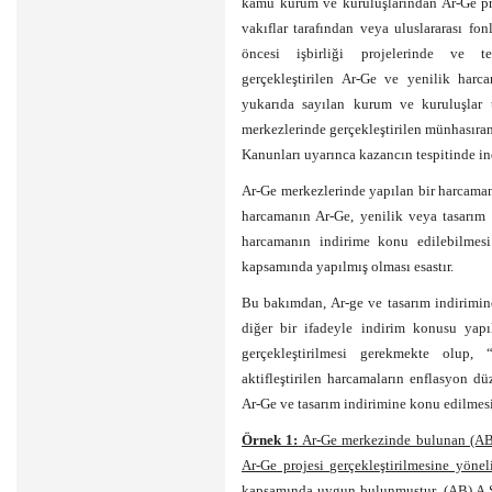
kamu kurum ve kuruluşlarından Ar-Ge pr
vakıflar tarafından veya uluslararası fo
öncesi işbirliği projelerinde ve te
gerçekleştirilen Ar-Ge ve yenilik har
yukarıda sayılan kurum ve kuruluşlar t
merkezlerinde gerçekleştirilen münhasıra
Kanunları uyarınca kazancın tespitinde in
Ar-Ge merkezlerinde yapılan bir harcaman
harcamanın Ar-Ge, yenilik veya tasarım 
harcamanın indirime konu edilebilmesi
kapsamında yapılmış olması esastır.
Bu bakımdan, Ar-ge ve tasarım indirimine
diğer bir ifadeyle indirim konusu yapı
gerçekleştirilmesi gerekmekte olup,
aktifleştirilen harcamaların enflasyon dü
Ar-Ge ve tasarım indirimine konu edilmes
Örnek 1:
Ar-Ge merkezinde bulunan (AB) A
Ar-Ge projesi gerçekleştirilmesine yönel
kapsamında uygun bulunmuştur. (AB) A.Ş