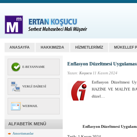
ANASAYFA
HAKKIMIZDA
HİZMETLERİMİZ
MÜKELLEF 
Enflasyon Düzeltmesi Uygulamas
E-BEYANNAME
Yazan:
Koşucu
11 Kasım 2024
Enflasyon Düzeltmesi Uy
VERGI DAIRESI
HAZİNE VE MALİYE BAKAN
düzel…
WEBMAIL
ALFABETİK MENÜ
Enflasyon Düzeltmesi Uygulama
Amortismanlar
Tarih: 1 Kasım 2024