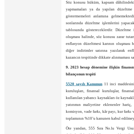
Söz konusu hüküm, kapsam dâhilindeki 
yapmamaları ya da yapılan düzeltme i
göstermemeleri anlamına gelmemekted
sonlarında düzeltme işlemlerini yapacak
tablosunda göstereceklerdir. Düzeltme 
oluşması halinde, söz konusu zarar tuta
enflasyon düzeltmesi karının oluşması 
diğer indirimler satırına yazılarak en
kazancın tespitinde dikkate alınmaması sa
9. 2023 hesap dönemine ilişkin finans
bilançonun tespiti
5520 sayılı Kanunun
11 inci maddesinin
kuruluşları, finansal kuruluşlar, finans
kullanılan yabancı kaynakları öz kaynakl
yatırımın maliyetine eklenenler hariç,
komisyon, vade farkı, kâr payı, kur farkı 
toplamının %10’u kanunen kabul edilmeye
Öte yandan, 555 Sıra No.lu Vergi Usu