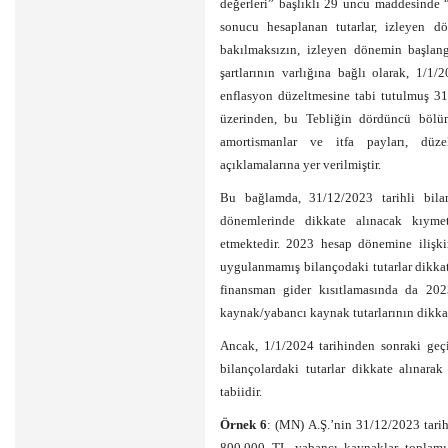
değerleri” başlıklı 29 uncu maddesinde
sonucu hesaplanan tutarlar, izleyen d
bakılmaksızın, izleyen dönemin başlang
şartlarının varlığına bağlı olarak, 1/1
enflasyon düzeltmesine tabi tutulmuş 31/
üzerinden, bu Tebliğin dördüncü bölüm
amortismanlar ve itfa payları, düze
açıklamalarına yer verilmiştir.
Bu bağlamda, 31/12/2023 tarihli bilan
dönemlerinde dikkate alınacak kıymet
etmektedir. 2023 hesap dönemine ilişki
uygulanmamış bilançodaki tutarlar dikkat
finansman gider kısıtlamasında da 202
kaynak/yabancı kaynak tutarlarının dikka
Ancak, 1/1/2024 tarihinden sonraki geç
bilançolardaki tutarlar dikkate alınara
tabiidir.
Örnek 6
: (MN) A.Ş.’nin 31/12/2023 tari
800.000 TL yabancı kaynaklar toplamı 