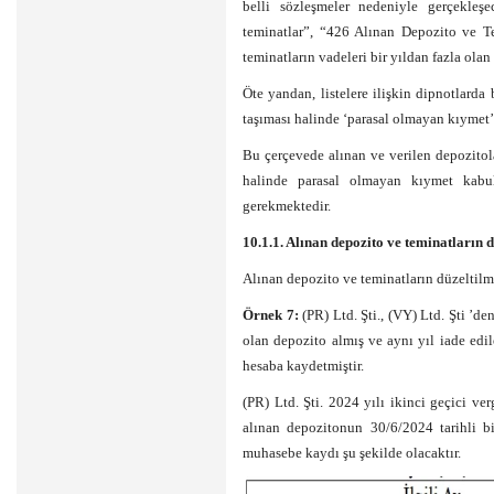
belli sözleşmeler nedeniyle gerçekleşe
teminatlar”, “426 Alınan Depozito ve Te
teminatların vadeleri bir yıldan fazla olan
Öte yandan, listelere ilişkin dipnotlard
taşıması halinde ‘parasal olmayan kıymet’ 
Bu çerçevede alınan ve verilen depozitol
halinde parasal olmayan kıymet kabul
gerekmektedir.
10.1.1. Alınan depozito ve teminatların d
Alınan depozito ve teminatların düzeltilm
Örnek 7:
(PR) Ltd. Şti., (VY) Ltd. Şti ’
olan depozito almış ve aynı yıl iade edi
hesaba kaydetmiştir.
(PR) Ltd. Şti. 2024 yılı ikinci geçici ve
alınan depozitonun 30/6/2024 tarihli b
muhasebe kaydı şu şekilde olacaktır.