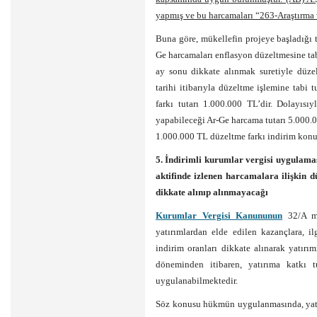
yapmış ve bu harcamaları “263-Araştırma v
Buna göre, mükellefin projeye başladığı
Ge harcamaları enflasyon düzeltmesine tabi
ay sonu dikkate alınmak suretiyle düze
tarihi itibarıyla düzeltme işlemine tabi
farkı tutarı 1.000.000 TL’dir. Dolayıs
yapabileceği Ar-Ge harcama tutarı 5.000.
1.000.000 TL düzeltme farkı indirim konu
5. İndirimli kurumlar vergisi uygulama
aktifinde izlenen harcamalara ilişkin d
dikkate alınıp alınmayacağı
Kurumlar Vergisi Kanununun
32/A ma
yatırımlardan elde edilen kazançlara, il
indirim oranları dikkate alınarak yatır
döneminden itibaren, yatırıma katkı tu
uygulanabilmektedir.
Söz konusu hükmün uygulanmasında, yatır