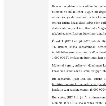
Kazancı vergiden istisna edilen faaliyetle
bulunan bu mükellefler, uygun bir dağı
oluşan kar ya da zararların istisna kazan
sonrası istisna kazançlara isabet eden enf
dikkate alınmayacakken, Kurumlar Vergis
tekabül eden enflasyon düzeltmesi zararla
Örnek 3
: (HD) Ltd. Şti. 2024 yılında 1
TL kısmını istisna kapsamındaki serbes
tarihli bilançosunu enflasyon düzeltmes
1.000.000 TL enflasyon düzeltmesi karı or
Mükellef kurum, enflasyon düzeltmesi kar
kazancına isabet eden kısmını vergiye tab
Bu kapsamda, (HD) Ltd. Şti., istisna kaz
birbirine oranını kullanmak suretiyle da
hasılatın tüm hasılata oranını (8.000.00
Buna göre, (HD) Ltd. Şti. ’nin dönem son
olan 200.000 TL istisna kazanca tekabül 