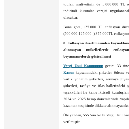
toplam maliyetinin de 5.000.000 TL ol
indirimli kurumlar vergisi uygulanac
olacaktır.
Buna göre, 125.000 TL enflasyon düze
(500.000-125.000=) 375.000TL enflasyon ka
8. Enflasyon düzeltmesinden kaynaklana
alınmayan mükelleflerde enflasyo
beyannamelerde gösterilmesi
Vergi Usul Kanununun
geçici 33 ünc
Kanun
kapsamındaki şirketler, ödeme ve 
varlık yönetim şirketleri, sermaye piyas
şirketleri, tasfiye ve iflas hallerindeki ş
teşekkülleri ile kamu iktisadi kuruluşla
2024 ve 2025 hesap dönemlerinde yapıla
kazancın tespitinde dikkate alınmayacaktı
Öte yandan, 555 Sıra No.lu Vergi Usul Ka
verilmiştir.