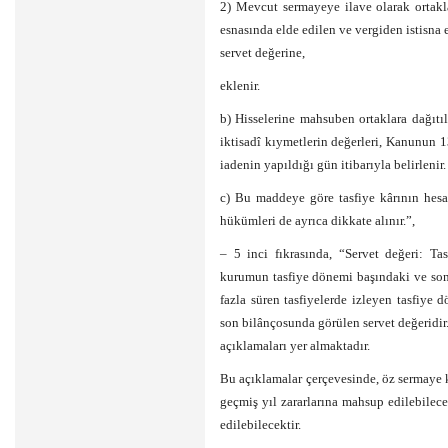
2) Mevcut sermayeye ilave olarak ortakla
esnasında elde edilen ve vergiden istisna 
servet değerine,
eklenir.
b) Hisselerine mahsuben ortaklara dağıtı
iktisadî kıymetlerin değerleri, Kanunun 
iadenin yapıldığı gün itibarıyla belirlenir.
c) Bu maddeye göre tasfiye kârının hes
hükümleri de ayrıca dikkate alınır.”,
– 5 inci fıkrasında, “Servet değeri: T
kurumun tasfiye dönemi başındaki ve son
fazla süren tasfiyelerde izleyen tasfiye
son bilânçosunda görülen servet değeridir
açıklamaları yer almaktadır.
Bu açıklamalar çerçevesinde, öz sermaye 
geçmiş yıl zararlarına mahsup edilebilec
edilebilecektir.