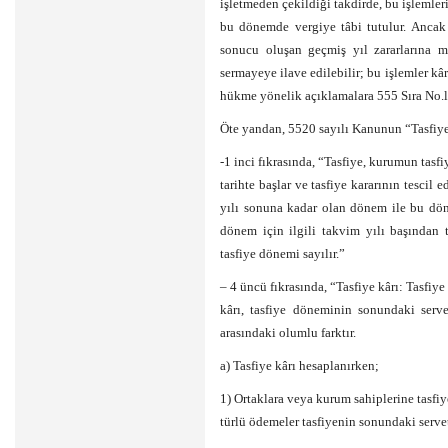
işletmeden çekildiği takdirde, bu işlemler
bu dönemde vergiye tâbi tutulur. Ancak 
sonucu oluşan geçmiş yıl zararlarına m
sermayeye ilave edilebilir; bu işlemler k
hükme yönelik açıklamalara 555 Sıra No.l
Öte yandan, 5520 sayılı Kanunun “Tasfiye
-1 inci fıkrasında, “Tasfiye, kurumun tasfi
tarihte başlar ve tasfiye kararının tescil 
yılı sonuna kadar olan dönem ile bu dön
dönem için ilgili takvim yılı başından 
tasfiye dönemi sayılır.”
– 4 üncü fıkrasında, “Tasfiye kârı: Tasfiye
kârı, tasfiye döneminin sonundaki serve
arasındaki olumlu farktır.
a) Tasfiye kârı hesaplanırken;
1) Ortaklara veya kurum sahiplerine tasfiy
türlü ödemeler tasfiyenin sonundaki serve