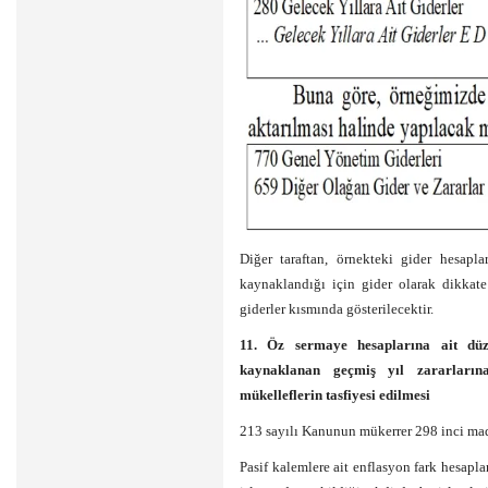
Diğer taraftan, örnekteki gider hesapl
kaynaklandığı için gider olarak dikka
giderler kısmında gösterilecektir.
11. Öz sermaye hesaplarına ait düze
kaynaklanan geçmiş yıl zararları
mükelleflerin tasfiyesi edilmesi
213 sayılı Kanunun mükerrer 298 inci mad
Pasif kalemlere ait enflasyon fark hesapla