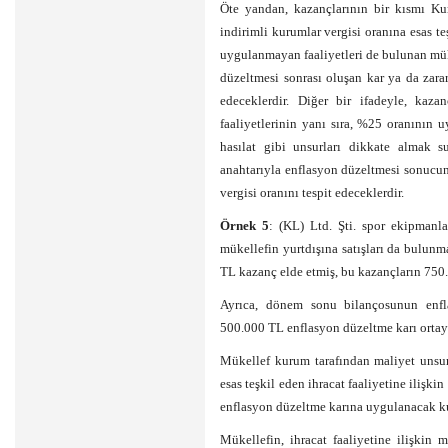
Öte yandan, kazançlarının bir kısmı K
indirimli kurumlar vergisi oranına esas te
uygulanmayan faaliyetleri de bulunan mük
düzeltmesi sonrası oluşan kar ya da zarar
edeceklerdir. Diğer bir ifadeyle, kaza
faaliyetlerinin yanı sıra, %25 oranının 
hasılat gibi unsurları dikkate almak 
anahtarıyla enflasyon düzeltmesi sonucun
vergisi oranını tespit edeceklerdir.
Örnek 5
: (KL) Ltd. Şti. spor ekipmanlar
mükellefin yurtdışına satışları da bulu
TL kazanç elde etmiş, bu kazançların 750.
Ayrıca, dönem sonu bilançosunun enfl
500.000 TL enflasyon düzeltme karı ortaya
Mükellef kurum tarafından maliyet unsurl
esas teşkil eden ihracat faaliyetine ilişk
enflasyon düzeltme karına uygulanacak kuru
Mükellefin, ihracat faaliyetine ilişkin