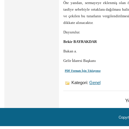
Öte yandan, sermayeye eklenmiş olan öz
tasfiye sebebiyle ortaklara dağılması hal
ve çekilen bu tutarların vergilendiril
dikkate alınacaktır.
Duyurulur.
Bekir BAYRAKDAR
Bakan a.
Gelir İdaresi Başkanı
PDF Formatı İçin Tıklayınız
Kategori:
Genel
Y
Copyr