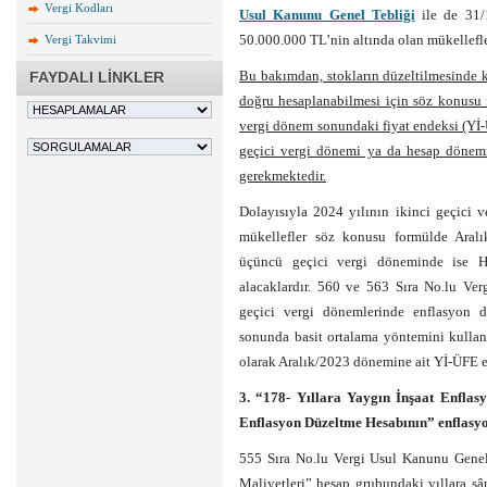
Vergi Kodları
Usul Kanunu Genel Tebliği
ile de 31/1
50.000.000 TL’nin altında olan mükellef
Vergi Takvimi
Bu bakımdan, stokların düzeltilmesinde k
FAYDALI LİNKLER
doğru hesaplanabilmesi için söz konusu
vergi dönem sonundaki fiyat endeksi (Yİ-
geçici vergi dönemi ya da hesap dönemi
gerekmektedir.
Dolayısıyla 2024 yılının ikinci geçici
mükellefler söz konusu formülde Aralı
üçüncü geçici vergi döneminde ise H
alacaklardır. 560 ve 563 Sıra No.lu Ve
geçici vergi dönemlerinde enflasyon 
sonunda basit ortalama yöntemini kullan
olarak Aralık/2023 dönemine ait Yİ-ÜFE e
3. “178- Yıllara Yaygın İnşaat Enflas
Enflasyon Düzeltme Hesabının” enflasy
555 Sıra No.lu Vergi Usul Kanunu Genel
Maliyetleri” hesap grubundaki yıllara sâri