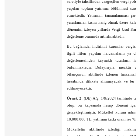
suretiyle tahsilinden vazgeçilen vergi yolu
yapılan toplam yatırıma bölünmesi sure
etmektedir. Yatırımın tamamlanması şar
yararlanılan kısmı hariç olmak üzere kal
dönemini izleyen yıllarda Vergi Usul Ka
değerleme oranında artırılmaktadır.
Bu bağlamda, indirimli kurumlar vergis
ilgili fiilen yapılan harcamaların ya
değerlemesinden kaynaklı tutarların
bulunmaktadır. Dolayısıyla, mezkûr 
bilançonun aktifinde izlenen harcamala
hesabında dikkate alınmayacak ve bu f
edilmeyecektir.
Örnek 2:
(DE) A.Ş. 1/9/2024 tarihinde t
olup, bu kapsamda hesap dönemi içeri
gerçekleştirmiştir. Mükellef kurum adı
10.000.000 TL, yatırıma katkı oranı ise %
Mükellefin aktifinde izlediği makin