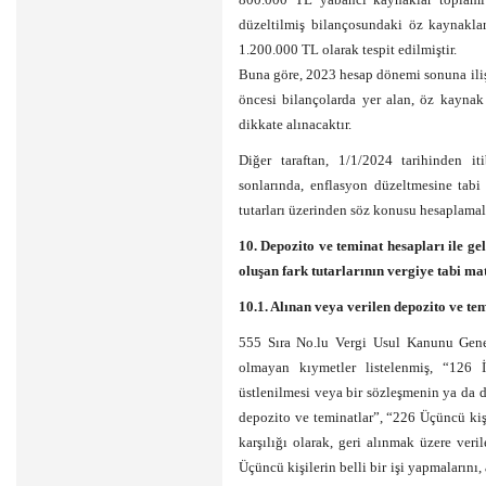
düzeltilmiş bilançosundaki öz kaynakla
1.200.000 TL olarak tespit edilmiştir.
Buna göre, 2023 hesap dönemi sonuna ili
öncesi bilançolarda yer alan, öz kaynak
dikkate alınacaktır.
Diğer taraftan, 1/1/2024 tarihinden i
sonlarında, enflasyon düzeltmesine tab
tutarları üzerinden söz konusu hesaplamala
10. Depozito ve teminat hesapları ile ge
oluşan fark tutarlarının vergiye tabi m
10.1. Alınan veya verilen depozito ve te
555 Sıra No.lu Vergi Usul Kanunu Genel
olmayan kıymetler listelenmiş, “126 İ
üstlenilmesi veya bir sözleşmenin ya da di
depozito ve teminatlar”, “226 Üçüncü kişi
karşılığı olarak, geri alınmak üzere veri
Üçüncü kişilerin belli bir işi yapmalarını,