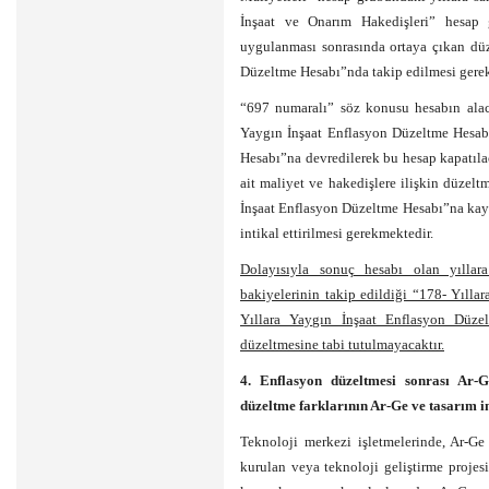
İnşaat ve Onarım Hakedişleri” hesap 
uygulanması sonrasında ortaya çıkan düz
Düzeltme Hesabı”nda takip edilmesi gere
“697 numaralı” söz konusu hesabın alac
Yaygın İnşaat Enflasyon Düzeltme Hesab
Hesabı”na devredilerek bu hesap kapatılac
ait maliyet ve hakedişlere ilişkin düzel
İnşaat Enflasyon Düzeltme Hesabı”na kayd
intikal ettirilmesi gerekmektedir.
Dolayısıyla sonuç hesabı olan yıllar
bakiyelerinin takip edildiği “178- Yıll
Yıllara Yaygın İnşaat Enflasyon Düzel
düzeltmesine tabi tutulmayacaktır.
4. Enflasyon düzeltmesi sonrası Ar-
düzeltme farklarının Ar-Ge ve tasarım i
Teknoloji merkezi işletmelerinde, Ar-G
kurulan veya teknoloji geliştirme projes