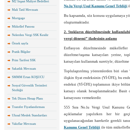
M2 İnşaat Maliyet Bedelleri
No.lu Vergi Usul Kanunu Genel Tebliği
i
Mali Tatil Mevzuatı
Bu kapsamda, söz konusu uygulamaya yöne
Mortgage
oluşturmaktadır.
Mükellef Panosu
2. Stokların düzeltilmesinde kullanıla
Nelerden Vergi SSK Kesilir
vergi dönemi” ifadesinin anlamı
Örnek sayfa
Enflasyon düzeltmesinde mükellefler 
Pratik Bilgiler
düzeltme/taşıma katsayıları yerine, top
Prim Tarifesi SSK
katsayıları kullanmak suretiyle; düzeltme i
Sakatlık Mevzuatı
Toplulaştırılmış yöntemlerden biri olan
SMMM Ertan KOŞUCU
ilişkin fiyat endeksinin (Yİ-ÜFE), bu end
endeksi (Yİ-ÜFE) toplamının ikiye bölü
Sosyal Güvenlik Terimleri
Sözlüğü
katsayı olarak hesaplanmaktadır. Basit
katsayısını vermektedir.
Tek Düzen Hesap Planı
Transfer Fiyatlandırması
555 Sıra No.lu Vergi Usul Kanunu Ge
açıklamalar yapılırken her bir ge
Ulusal Meslek Standartları
uygulanacağından hareketle gerekli tanı
Vakıflar Mevzuatı
Kanunu Genel Tebliği
ile tüm mükellefle