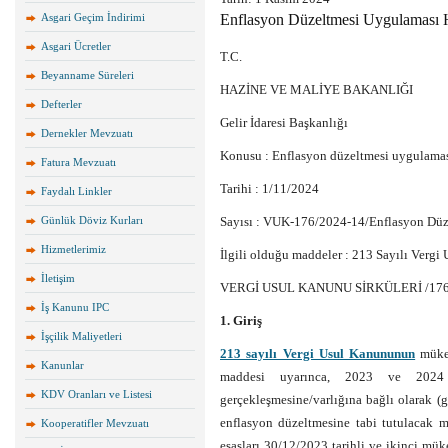
Asgari Geçim İndirimi
Enflasyon Düzeltmesi Uygulaması 
Asgari Ücretler
T.C.
Beyanname Süreleri
HAZİNE VE MALİYE BAKANLIĞI
Defterler
Gelir İdaresi Başkanlığı
Dernekler Mevzuatı
Konusu : Enflasyon düzeltmesi uygulama
Fatura Mevzuatı
Tarihi : 1/11/2024
Faydalı Linkler
Günlük Döviz Kurları
Sayısı : VUK-176/2024-14/Enflasyon Düz
Hizmetlerimiz
İlgili olduğu maddeler : 213 Sayılı Ver
İletişim
VERGİ USUL KANUNU SİRKÜLERİ /17
İş Kanunu IPC
1. Giriş
İşçilik Maliyetleri
213 sayılı Vergi Usul Kanununun
müker
Kanunlar
maddesi uyarınca, 2023 ve 2024 h
KDV Oranları ve Listesi
gerçekleşmesine/varlığına bağlı olarak (
enflasyon düzeltmesine tabi tutulacak m
Kooperatifler Mevzuatı
esasları 30/12/2023 tarihli ve ikinci m