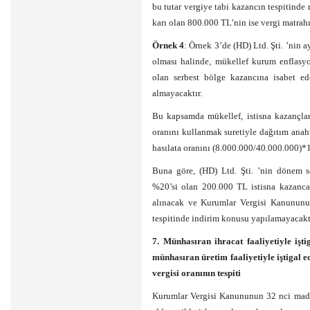
bu tutar vergiye tabi kazancın tespitinde
karı olan 800.000 TL’nin ise vergi matrahın
Örnek 4
: Örnek 3’de (HD) Ltd. Şti. ’nin
olması halinde, mükellef kurum enflasyo
olan serbest bölge kazancına isabet ed
almayacaktır.
Bu kapsamda mükellef, istisna kazançları 
oranını kullanmak suretiyle dağıtım anaht
hasılata oranını (8.000.000/40.000.000)*
Buna göre, (HD) Ltd. Şti. ’nin dönem s
%20’si olan 200.000 TL istisna kazanca
alınacak ve Kurumlar Vergisi Kanununun
tespitinde indirim konusu yapılamayacaktı
7. Münhasıran ihracat faaliyetiyle işti
münhasıran üretim faaliyetiyle iştigal
vergisi oranının tespiti
Kurumlar Vergisi Kanununun 32 nci madd