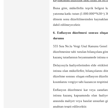
kaynaklanan düzeltme farkı tutarı ise 80.0
Buna göre, mükellefin teşvik belgesi ka
yatırıma katkı tutarı (1.000.000*%30=) 3
dönem sonu düzeltilmesinden kaynaklanan
dahil edilmeyecektir.
6. Enflasyon düzeltmesi sonrası oluşa
durumu
555 Sıra No.lu Vergi Usul Kanunu Genel T
düzeltmesine tabi tutulan bilançolara gör
kazanç tutarlarının beyannamede istisna ol
Dolayısıyla faaliyetlerinden elde ettikle
istisna olan mükellefler, bilançolarını d
düzeltme sonrası oluşan enflasyon düzeltme
kısımlarını vergiye tabi kazancın tespitin
Enflasyon düzeltmesi kar veya zararların
istisna kazanç kapsamında olan faaliye
arasında maliyet veya hasılat unsurları g
anahtarı tespit edilecektir.