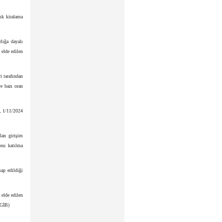
lık kiralama
lığa dayalı
elde edilen
i tarafından
ve bazı oran
k, 1/11/2024
lan girişim
onu katılma
sap edildiği
 elde edilen
(GİB)