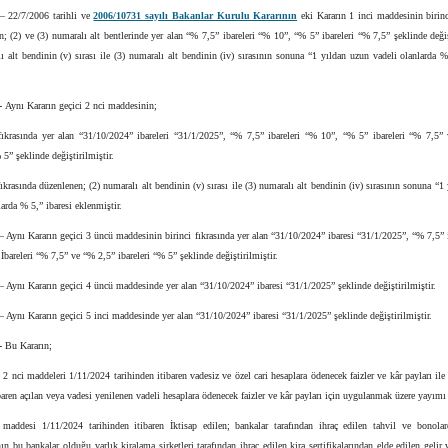
– 22/7/2006 tarihli ve
2006/10731 sayılı Bakanlar Kurulu Kararının
eki Kararın 1 inci maddesinin birinc
n; (2) ve (3) numaralı alt bentlerinde yer alan “% 7,5” ibareleri “% 10”, “% 5” ibareleri “% 7,5” şeklinde deği
ı alt bendinin (v) sırası ile (3) numaralı alt bendinin (iv) sırasının sonuna “1 yıldan uzun vadeli olanlarda %
.
-
Aynı Kararın geçici 2 nci maddesinin;
 fıkrasında yer alan “31/10/2024” ibareleri “31/1/2025”, “% 7,5” ibareleri “% 10”, “% 5” ibareleri “% 7,5”
 5” şeklinde değiştirilmiştir.
fıkrasında düzenlenen; (2) numaralı alt bendinin (v) sırası ile (3) numaralı alt bendinin (iv) sırasının sonuna “1
larda % 5,” ibaresi eklenmiştir.
– Aynı Kararın geçici 3 üncü maddesinin birinci fıkrasında yer alan “31/10/2024” ibaresi “31/1/2025”, “% 7,5” 
İbareleri “% 7,5” ve “% 2,5” ibareleri “% 5” şeklinde değiştirilmiştir.
– Aynı Kararın geçici 4 üncü maddesinde yer alan “31/10/2024” ibaresi “31/1/2025” şeklinde değiştirilmiştir.
– Aynı Kararın geçici 5 inci maddesinde yer alan “31/10/2024” ibaresi “31/1/2025” şeklinde değiştirilmiştir.
-
Bu Kararın;
e 2 nci maddeleri 1/11/2024 tarihinden itibaren vadesiz ve özel cari hesaplara ödenecek faizler ve kâr payları il
ibaren açılan veya vadesi yenilenen vadeli hesaplara ödenecek faizler ve kâr payları için uygulanmak üzere yayımı 
maddesi 1/11/2024 tarihinden itibaren İktisap edilen; bankalar tarafından ihraç edilen tahvil ve bonola
nın bu bankalar olduğu varlık kiralama şirketleri tarafından ihraç edilen kira sertifikalarından elde edilen gelir 