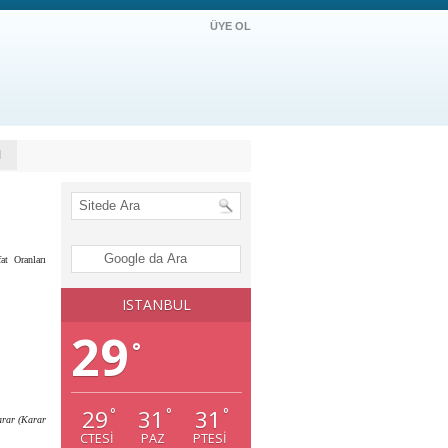
ÜYE OL
M
at Oranları
ISTANBUL
29
°
29
31
31
°
°
°
arar (Karar
CTESI
PAZ
PTESI