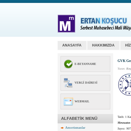
ANASAYFA
HAKKIMIZDA
Hİ
GVK Geçi
E-BEYANNAME
Yazan:
Koş
VERGI DAIRESI
WEBMAIL
Tarih: 1 K
ALFABETİK MENÜ
Mevzuatın
Amortismanlar
Sayısı: 907