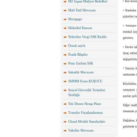
M2 İnşaat Maliyet Bedelleri
• Kur koru
Mali Tatil Mevzuatı
• Bankalar 
şirketleri t
Mortgage
• Sermaye 
Mükellef Panosu
menkul kıy
Nelerden Vergi SSK Kesilir
gelirlere,
Örnek sayfa
• Devlet ta
ihraç edile
Pratik Bilgiler
değişiklikle
Prim Tarifesi SSK
• Yatırım f
Sakatlık Mevzuatı
tarihinden 
SMMM Ertan KOŞUCU
Böylelikle
Sosyal Güvenlik Terimleri
sermayesi 
Sözlüğü
payları gel
Tek Düzen Hesap Planı
Diğer taraf
dönemde yür
Transfer Fiyatlandırması
Değişken, k
Ulusal Meslek Standartları
gelirlerde 
Vakıflar Mevzuatı