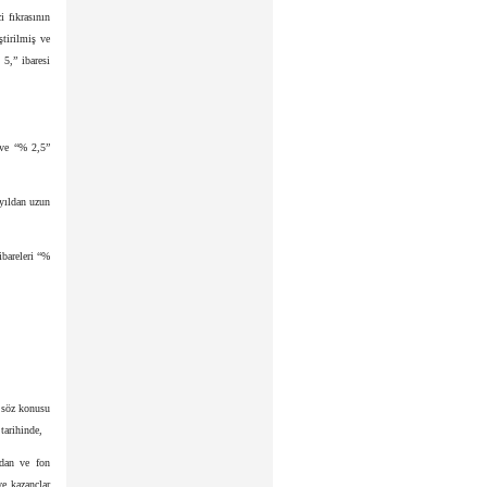
i fıkrasının
ştirilmiş ve
 5,” ibaresi
 ve “% 2,5”
 yıldan uzun
ibareleri “%
e söz konusu
tarihinde,
rdan ve fon
ve kazançlar