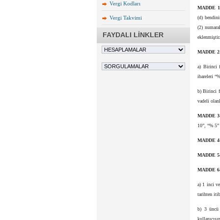
Vergi Kodları
MADDE 1
Vergi Takvimi
(d) bendini
(2) numaral
FAYDALI LİNKLER
eklenmiştir
MADDE 2
a) Birinci
ibareleri “%
b) Birinci 
vadeli olan
MADDE 3
10”, “% 5” 
MADDE 4
MADDE 5
MADDE 6
a) 1 inci v
tarihten it
b) 3 üncü 
kullanıcısı