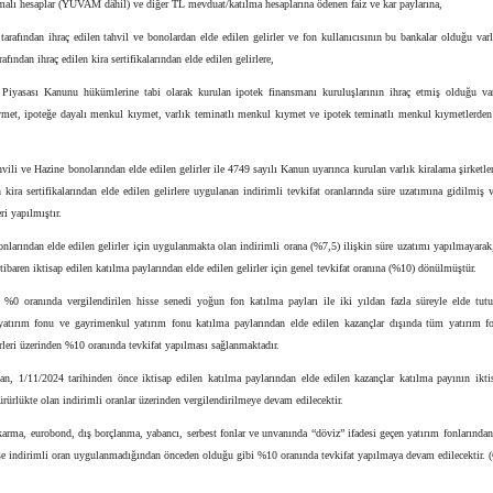
malı hesaplar (YUVAM dâhil) ve diğer TL mevduat/katılma hesaplarına ödenen faiz ve kar paylarına,
tarafından ihraç edilen tahvil ve bonolardan elde edilen gelirler ve fon kullanıcısının bu bankalar olduğu var
arafından ihraç edilen kira sertifikalarından elde edilen gelirlere,
Piyasası Kanunu hükümlerine tabi olarak kurulan ipotek finansmanı kuruluşlarının ihraç etmiş olduğu var
met, ipoteğe dayalı menkul kıymet, varlık teminatlı menkul kıymet ve ipotek teminatlı menkul kıymetlerden 
hvili ve Hazine bonolarından elde edilen gelirler ile 4749 sayılı Kanun uyarınca kurulan varlık kiralama şirketler
n kira sertifikalarından elde edilen gelirlere uygulanan indirimli tevkifat oranlarında süre uzatımına gidilmiş 
ri yapılmıştır.
onlarından elde edilen gelirler için uygulanmakta olan indirimli orana (%7,5) ilişkin süre uzatımı yapılmayara
itibaren iktisap edilen katılma paylarından elde edilen gelirler için genel tevkifat oranına (%10) dönülmüştür.
, %0 oranında vergilendirilen hisse senedi yoğun fon katılma payları ile iki yıldan fazla süreyle elde tutu
yatırım fonu ve gayrimenkul yatırım fonu katılma paylarından elde edilen kazançlar dışında tüm yatırım f
irleri üzerinden %10 oranında tevkifat yapılması sağlanmaktadır.
tan, 1/11/2024 tarihinden önce iktisap edilen katılma paylarından elde edilen kazançlar katılma payının ikti
ürlükte olan indirimli oranlar üzerinden vergilendirilmeye devam edilecektir.
arma, eurobond, dış borçlanma, yabancı, serbest fonlar ve unvanında “döviz” ifadesi geçen yatırım fonlarından
ise indirimli oran uygulanmadığından önceden olduğu gibi %10 oranında tevkifat yapılmaya devam edilecektir. 