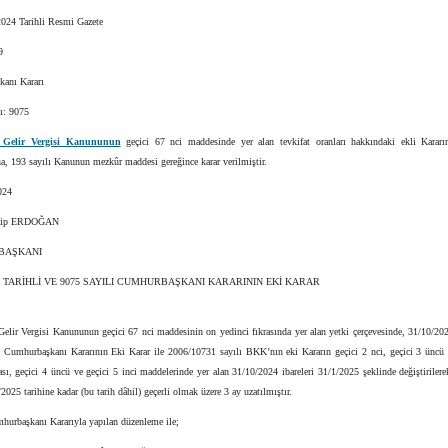
024 Tarihli Resmi Gazete
9
anı Kararı
ı: 9075
ı Gelir Vergisi Kanununun
geçici 67 nci maddesinde yer alan tevkifat oranları hakkındaki ekli Kararı
, 193 sayılı Kanunun mezkûr maddesi gereğince karar verilmiştir.
024
yyip ERDOĞAN
BAŞKANI
24 TARİHLİ VE 9075 SAYILI CUMHURBAŞKANI KARARININ EKİ KARAR
Gelir Vergisi Kanununun geçici 67 nci maddesinin on yedinci fıkrasında yer alan yetki çerçevesinde, 31/10/202
ı Cumhurbaşkanı Kararının Eki Karar ile 2006/10731 sayılı BKK’nın eki Kararın geçici 2 nci, geçici 3 üncü
rası, geçici 4 üncü ve geçici 5 inci maddelerinde yer alan 31/10/2024 ibareleri 31/1/2025 şeklinde değiştirile
/2025 tarihine kadar (bu tarih dâhil) geçerli olmak üzere 3 ay uzatılmıştır.
hurbaşkanı Kararıyla yapılan düzenleme ile;