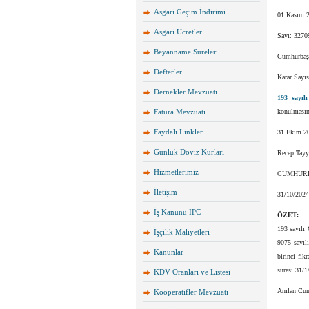
Asgari Geçim İndirimi
01 Kasım 2
Asgari Ücretler
Sayı: 3270
Beyanname Süreleri
Cumhurbaşk
Defterler
Karar Sayıs
Dernekler Mevzuatı
193 sayıl
Fatura Mevzuatı
konulmasına
Faydalı Linkler
31 Ekim 2
Günlük Döviz Kurları
Recep Ta
Hizmetlerimiz
CUMHUR
İletişim
31/10/20
İş Kanunu IPC
ÖZET:
193 sayılı 
İşçilik Maliyetleri
9075 sayıl
Kanunlar
birinci fık
süresi 31/1
KDV Oranları ve Listesi
Anılan Cum
Kooperatifler Mevzuatı