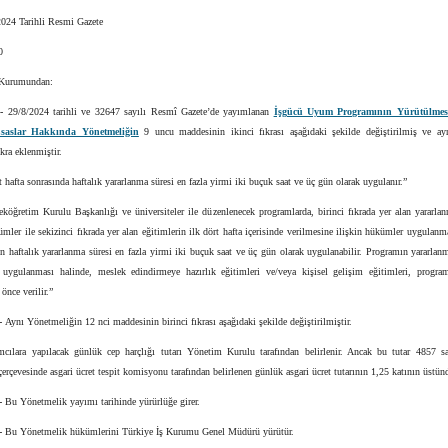
024 Tarihli Resmi Gazete
0
 Kurumundan:
1-
29/8/2024 tarihli ve 32647 sayılı Resmî Gazete’de yayımlanan
İşgücü Uyum Programının Yürütülmesi
saslar Hakkında Yönetmeliğin
9 uncu maddesinin ikinci fıkrası aşağıdaki şekilde değiştirilmiş ve a
ıkra eklenmiştir.
rt hafta sonrasında haftalık yararlanma süresi en fazla yirmi iki buçuk saat ve üç gün olarak uygulanır.”
köğretim Kurulu Başkanlığı ve üniversiteler ile düzenlenecek programlarda, birinci fıkrada yer alan yararla
ümler ile sekizinci fıkrada yer alan eğitimlerin ilk dört hafta içerisinde verilmesine ilişkin hükümler uygulanm
n haftalık yararlanma süresi en fazla yirmi iki buçuk saat ve üç gün olarak uygulanabilir. Programın yararlan
 uygulanması halinde, meslek edindirmeye hazırlık eğitimleri ve/veya kişisel gelişim eğitimleri, progra
önce verilir.”
-
Aynı Yönetmeliğin 12 nci maddesinin birinci fıkrası aşağıdaki şekilde değiştirilmiştir.
ımcılara yapılacak günlük cep harçlığı tutarı Yönetim Kurulu tarafından belirlenir. Ancak bu tutar 4857 s
erçevesinde asgari ücret tespit komisyonu tarafından belirlenen günlük asgari ücret tutarının 1,25 katının üstün
-
Bu Yönetmelik yayımı tarihinde yürürlüğe girer.
-
Bu Yönetmelik hükümlerini Türkiye İş Kurumu Genel Müdürü yürütür.