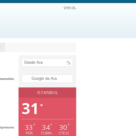
ÜYE OL
M
netmelikte
ISTANBUL
31
°
33
34
30
°
°
°
Yapılmasına
PER
CUMA
CTESI