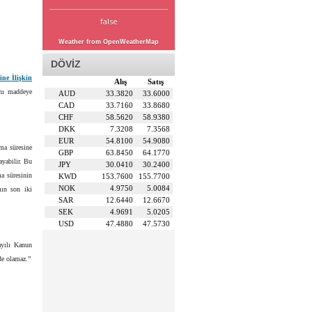
false
Weather from OpenWeatherMap
DÖVİZ
ne İlişkin
Alış
Satış
ynı maddeye
AUD
33.3820
33.6000
CAD
33.7160
33.8680
CHF
58.5620
58.9380
DKK
7.3208
7.3568
EUR
54.8100
54.9080
nma süresine
GBP
63.8450
64.1770
ayabilir. Bu
JPY
30.0410
30.2400
ma süresinin
KWD
153.7600
155.7700
NOK
4.9750
5.0084
mın son iki
SAR
12.6440
12.6670
SEK
4.9691
5.0205
USD
47.4880
47.5730
ayılı Kanun
de olamaz.”