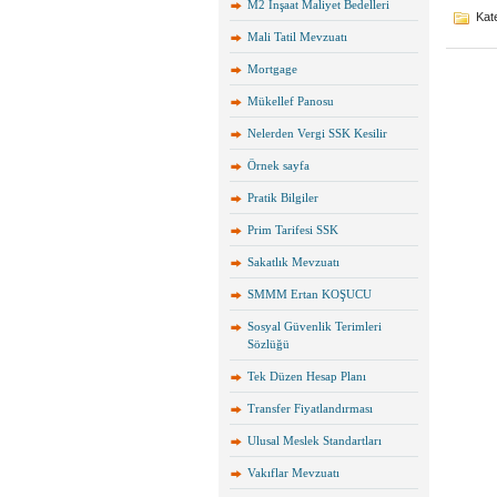
M2 İnşaat Maliyet Bedelleri
Kate
Mali Tatil Mevzuatı
Mortgage
Mükellef Panosu
Nelerden Vergi SSK Kesilir
Örnek sayfa
Pratik Bilgiler
Prim Tarifesi SSK
Sakatlık Mevzuatı
SMMM Ertan KOŞUCU
Sosyal Güvenlik Terimleri
Sözlüğü
Tek Düzen Hesap Planı
Transfer Fiyatlandırması
Ulusal Meslek Standartları
Vakıflar Mevzuatı