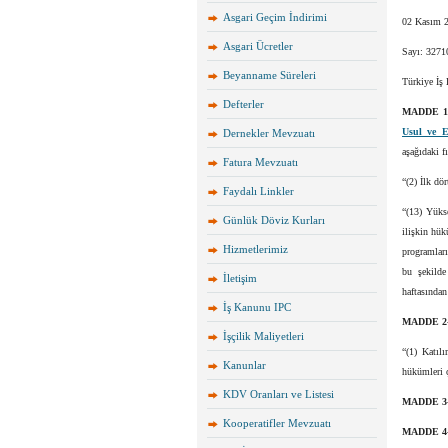
Asgari Geçim İndirimi
02 Kasım 2
Asgari Ücretler
Sayı: 3271
Beyanname Süreleri
Türkiye İş
Defterler
MADDE 
Usul ve E
Dernekler Mevzuatı
aşağıdaki f
Fatura Mevzuatı
“(2) İlk dö
Faydalı Linkler
“(13) Yükse
Günlük Döviz Kurları
ilişkin hük
Hizmetlerimiz
programları
bu şekilde
İletişim
haftasından 
İş Kanunu IPC
MADDE 2
İşçilik Maliyetleri
“(1) Katıl
Kanunlar
hükümleri ç
KDV Oranları ve Listesi
MADDE 3
Kooperatifler Mevzuatı
MADDE 4