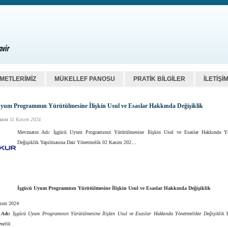
ZMETLERİMİZ
MÜKELLEF PANOSU
PRATİK BİLGİLER
İLETİŞİ
yum Programının Yürütülmesine İlişkin Usul ve Esaslar Hakkında Değişiklik
ucu
11 Kasım 2024
Mevzuatın Adı: İşgücü Uyum Programının Yürütülmesine İlişkin Usul ve Esaslar Hakkında Yö
Değişiklik Yapılmasına Dair Yönetmelik 02 Kasım 202…
İşgücü Uyum Programının Yürütülmesine İlişkin Usul ve Esaslar Hakkında Değişiklik
asım 2024
 Adı:
İşgücü Uyum Programının Yürütülmesine İlişkin Usul ve Esaslar Hakkında Yönetmelikte Değişiklik 
melik