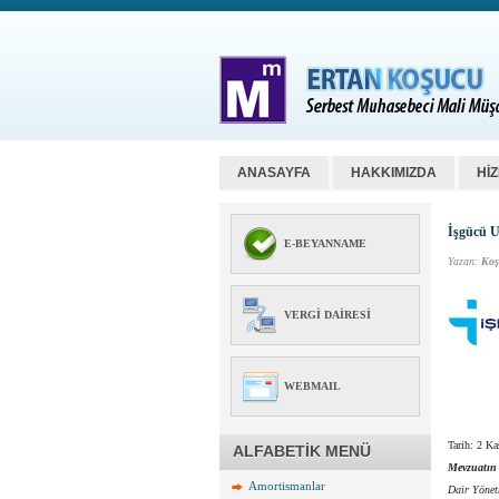
ANASAYFA
HAKKIMIZDA
Hİ
İşgücü U
E-BEYANNAME
Yazan:
Koş
VERGI DAIRESI
WEBMAIL
Tarih: 2 K
ALFABETİK MENÜ
Mevzuatın
Amortismanlar
Dair Yönet