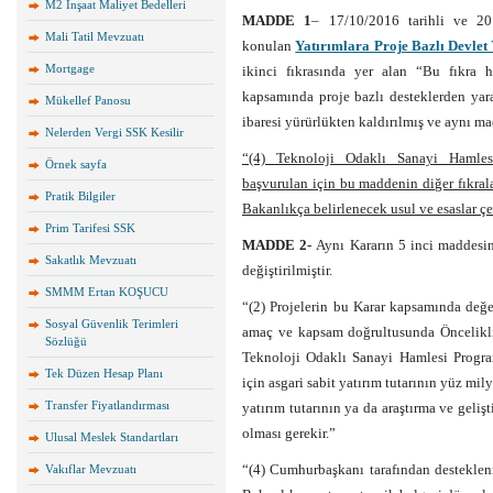
M2 İnşaat Maliyet Bedelleri
MADDE 1
– 17/10/2016 tarihli ve 20
Mali Tatil Mevzuatı
konulan
Yatırımlara Proje Bazlı Devlet
Mortgage
ikinci fıkrasında yer alan “Bu fıkra 
kapsamında proje bazlı desteklerden yar
Mükellef Panosu
ibaresi yürürlükten kaldırılmış ve aynı ma
Nelerden Vergi SSK Kesilir
“(4) Teknoloji Odaklı Sanayi Hamlesi
Örnek sayfa
başvurulan için bu maddenin diğer fıkral
Pratik Bilgiler
Bakanlıkça belirlenecek usul ve esaslar çer
Prim Tarifesi SSK
MADDE 2-
Aynı Kararın 5 inci maddesini
Sakatlık Mevzuatı
değiştirilmiştir.
SMMM Ertan KOŞUCU
“(2) Projelerin bu Karar kapsamında değe
Sosyal Güvenlik Terimleri
amaç ve kapsam doğrultusunda Öncelikli
Sözlüğü
Teknoloji Odaklı Sanayi Hamlesi Progra
Tek Düzen Hesap Planı
için asgari sabit yatırım tutarının yüz mily
Transfer Fiyatlandırması
yatırım tutarının ya da araştırma ve geliş
olması gerekir.”
Ulusal Meslek Standartları
“(4) Cumhurbaşkanı tarafından desteklenm
Vakıflar Mevzuatı