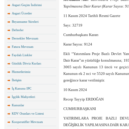
Asgari Geçim İndirimi
Yapılmasına Dair Karar (Karar Sayısı: 9
Asgari Ücretler
11 Kasım 2024 Tarihli Resmi Gazete
Beyanname Süreleri
Sayı: 32719
Defterler
Cumhurbaşkanı Kararı
Dernekler Mevzuatı
Karar Sayısı: 9124
Fatura Mevzuatı
Ekli “Yatırımlara Proje Bazlı Devlet Yar
Faydalı Linkler
Dair Karar”ın yürürlüğe konulmasına; 193
Günlük Döviz Kurları
3065 sayılı Kanunun 13 üncü ve geçici
Hizmetlerimiz
Kanunun ek 2 nci ve 5520 sayılı Kanunun
gereğince karar verilmiştir.
İletişim
İş Kanunu IPC
10 Kasım 2024
İşçilik Maliyetleri
Recep Tayyip ERDOĞAN
Kanunlar
CUMHURBAŞKANI
KDV Oranları ve Listesi
YATIRIMLARA PROJE BAZLI DEV
Kooperatifler Mevzuatı
DEĞİŞİKLİK YAPILMASINA DAİR KAR