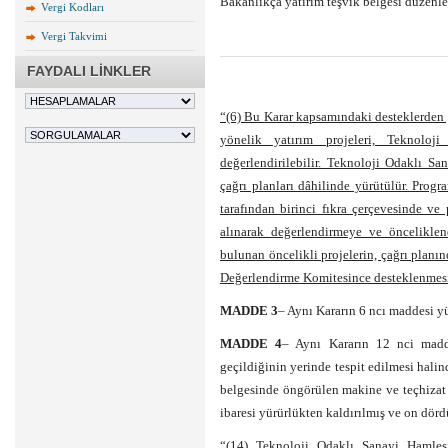
Bakanlıkça yatırım teşvik belgesi düzenle
Vergi Kodları
Vergi Takvimi
FAYDALI LİNKLER
“(6) Bu Karar kapsamındaki desteklerden 
yönelik yatırım projeleri, Teknolo
değerlendirilebilir. Teknoloji Odaklı Sa
çağrı planları dâhilinde yürütülür. Prog
tarafından birinci fıkra çerçevesinde ve
alınarak değerlendirmeye ve öncelikle
bulunan öncelikli projelerin, çağrı planın
Değerlendirme Komitesince desteklenmesine
MADDE 3
– Aynı Kararın 6 ncı maddesi yü
MADDE 4
– Aynı Kararın 12 nci madd
geçildiğinin yerinde tespit edilmesi halin
belgesinde öngörülen makine ve teçhizat tu
ibaresi yürürlükten kaldırılmış ve on dördü
“(14) Teknoloji Odaklı Sanayi Hamles