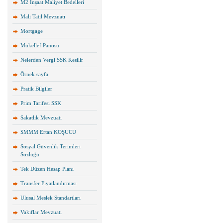
M2 İnşaat Maliyet Bedelleri
Mali Tatil Mevzuatı
Mortgage
Mükellef Panosu
Nelerden Vergi SSK Kesilir
Örnek sayfa
Pratik Bilgiler
Prim Tarifesi SSK
Sakatlık Mevzuatı
SMMM Ertan KOŞUCU
Sosyal Güvenlik Terimleri
Sözlüğü
Tek Düzen Hesap Planı
Transfer Fiyatlandırması
Ulusal Meslek Standartları
Vakıflar Mevzuatı