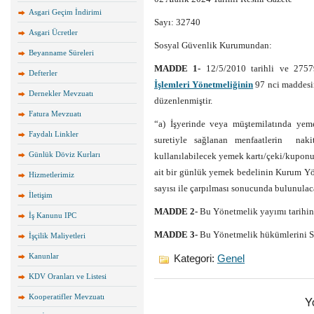
Asgari Geçim İndirimi
Sayı: 32740
Asgari Ücretler
Sosyal Güvenlik Kurumundan:
Beyanname Süreleri
MADDE 1-
12/5/2010
tarihli ve 2757
Defterler
İşlemleri Yönetmeliğinin
97
nci
maddesin
Dernekler Mevzuatı
düzenlenmiştir.
Fatura Mevzuatı
“a) İşyerinde veya müştemilatında yem
Faydalı Linkler
suretiyle sağlanan
menfaatlerin naki
Günlük Döviz Kurları
kullanılabilecek yemek kartı/çeki/kuponu g
ait bir günlük yemek bedelinin Kurum Yön
Hizmetlerimiz
sayısı ile çarpılması sonucunda bulunulac
İletişim
MADDE 2-
Bu Yönetmelik yayımı tarihini
İş Kanunu IPC
MADDE 3-
Bu Yönetmelik hükümlerini S
İşçilik Maliyetleri
Kanunlar
Kategori:
Genel
KDV Oranları ve Listesi
Kooperatifler Mevzuatı
Y