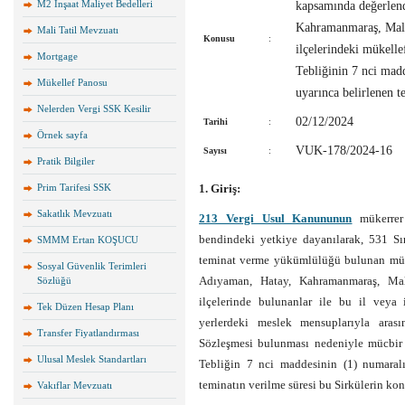
M2 İnşaat Maliyet Bedelleri
kapsamında değerlend
Kahramanmaraş, Malat
Mali Tatil Mevzuatı
Konusu
:
ilçelerindeki mükell
Mortgage
Tebliğinin 7 nci madd
Mükellef Panosu
uyarınca belirlenen t
Nelerden Vergi SSK Kesilir
02/12/2024
Tarihi
:
Örnek sayfa
VUK-178/2024-16
Sayısı
:
Pratik Bilgiler
Prim Tarifesi SSK
1. Giriş:
Sakatlık Mevzuatı
213 Vergi Usul Kanununun
mükerrer 
bendindeki yetkiye dayanılarak, 531 S
SMMM Ertan KOŞUCU
teminat verme yükümlülüğü bulunan müke
Sosyal Güvenlik Terimleri
Adıyaman, Hatay, Kahramanmaraş, Mala
Sözlüğü
ilçelerinde bulunanlar ile bu il veya
Tek Düzen Hesap Planı
yerlerdeki meslek mensuplarıyla arası
Transfer Fiyatlandırması
Sözleşmesi bulunması nedeniyle mücbir 
Ulusal Meslek Standartları
Tebliğin 7 nci maddesinin (1) numaralı
teminatın verilme süresi bu Sirkülerin ko
Vakıflar Mevzuatı