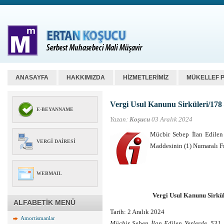
ANASAYFA
HAKKIMIZDA
HİZMETLERİMİZ
MÜKELLEF 
Vergi Usul Kanunu Sirküleri/178
E-BEYANNAME
Yazan:
Koşucu
03 Aralık 2024
Mücbir Sebep İlan Edilen 
VERGI DAIRESI
Maddesinin (1) Numaralı Fı
WEBMAIL
Vergi Usul Kanunu Sirkü
ALFABETİK MENÜ
Tarih: 2 Aralık 2024
Amortismanlar
Mücbir Sebep İlan Edilen Yerlerde, 531 