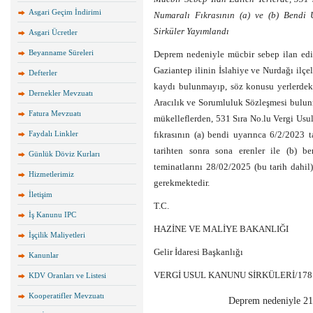
Asgari Geçim İndirimi
Numaralı Fıkrasının (a) ve (b) Bendi 
Sirküler Yayımlandı
Asgari Ücretler
Beyanname Süreleri
Deprem nedeniyle mücbir sebep ilan edi
Gaziantep ilinin İslahiye ve Nurdağı ilçel
Defterler
kaydı bulunmayıp, söz konusu yerlerdeki
Dernekler Mevzuatı
Aracılık ve Sorumluluk Sözleşmesi bulun
Fatura Mevzuatı
mükelleflerden, 531 Sıra No.lu Vergi Usu
Faydalı Linkler
fıkrasının (a) bendi uyarınca 6/2/2023 
tarihten sonra sona erenler ile (b) b
Günlük Döviz Kurları
teminatlarını 28/02/2025 (bu tarih dahil)
Hizmetlerimiz
gerekmektedir.
İletişim
T.C.
İş Kanunu IPC
HAZİNE VE MALİYE BAKANLIĞI
İşçilik Maliyetleri
Gelir İdaresi Başkanlığı
Kanunlar
VERGİ USUL KANUNU SİRKÜLERİ/178
KDV Oranları ve Listesi
Kooperatifler Mevzuatı
Deprem nedeniyle 21