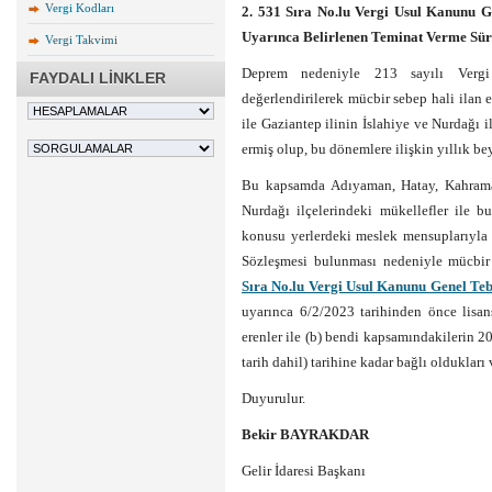
Vergi Kodları
2. 531 Sıra No.lu Vergi Usul Kanunu Ge
Uyarınca Belirlenen Teminat Verme Süre
Vergi Takvimi
Deprem nedeniyle 213 sayılı Ver
FAYDALI LİNKLER
değerlendirilerek mücbir sebep hali ilan
ile Gaziantep ilinin İslahiye ve Nurdağı 
ermiş olup, bu dönemlere ilişkin yıllık b
Bu kapsamda Adıyaman, Hatay, Kahramanm
Nurdağı ilçelerindeki mükellefler ile b
konusu yerlerdeki meslek mensuplarıyla a
Sözleşmesi bulunması nedeniyle mücbir
Sıra No.lu Vergi Usul Kanunu Genel Teb
uyarınca 6/2/2023 tarihinden önce lisan
erenler ile (b) bendi kapsamındakilerin 
tarih dahil) tarihine kadar bağlı oldukları
Duyurulur.
Bekir BAYRAKDAR
Gelir İdaresi Başkanı