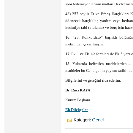
spor federasyonlarının malları Devlet ma
43) 257 sayılı Er ve Erbaş Harçlıkları
ödenecek harçlıklar, yardım veya herhang
kesintiye tabi tutulamaz ve borç için hac
16.
“23. Konkordato” başlıklı bölümünü
metninden çıkarılmıştır.
17.
Ek-1 ve Ek-1/a formları ile Ek-5 yazı ör
18.
Yukarıda belirtilen maddelerden 4,
maddeler bu Genelgenin yayımı tarihinde 
Bilgilerini ve gereğini rica ederim.
Dr. Raci KAYA
Kurum Başkanı
Ek Dilekçeler
Kategori:
Genel