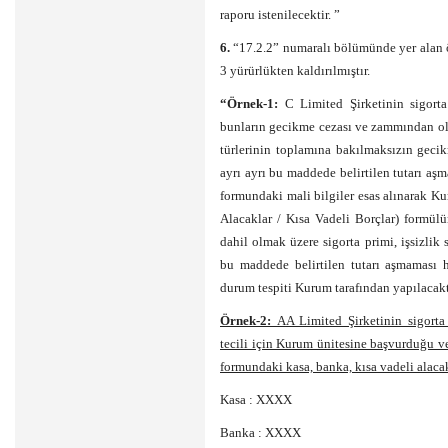
raporu istenilecektir. ”
6.
“17.2.2” numaralı bölümünde yer alan ör
3 yürürlükten kaldırılmıştır.
“Örnek-1:
C Limited Şirketinin sigorta 
bunların gecikme cezası ve zammından olu
türlerinin toplamına bakılmaksızın geci
ayrı ayrı bu maddede belirtilen tutarı aş
formundaki mali bilgiler esas alınarak Ku
Alacaklar / Kısa Vadeli Borçlar) formül
dahil olmak üzere sigorta primi, işsizlik s
bu maddede belirtilen tutarı aşmaması 
durum tespiti Kurum tarafından yapılacakt
Örnek-2:
AA Limited Şirketinin sigort
tecili için Kurum ünitesine başvurduğu ve 
formundaki kasa, banka, kısa vadeli alacakl
Kasa : XXXX
Banka : XXXX