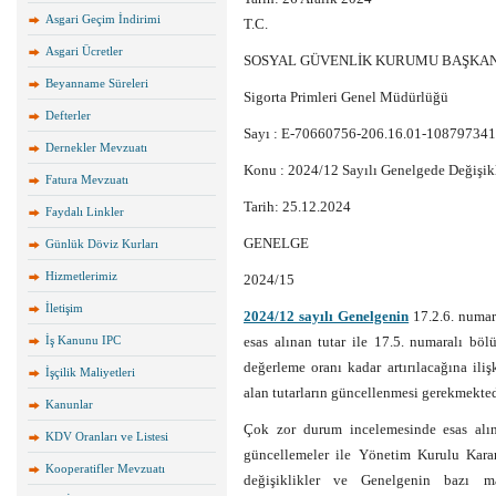
Asgari Geçim İndirimi
T.C.
Asgari Ücretler
SOSYAL GÜVENLİK KURUMU BAŞKAN
Beyanname Süreleri
Sigorta Primleri Genel Müdürlüğü
Defterler
Sayı : E-70660756-206.16.01-108797341
Dernekler Mevzuatı
Konu : 2024/12 Sayılı Genelgede Değişik
Fatura Mevzuatı
Tarih: 25.12.2024
Faydalı Linkler
GENELGE
Günlük Döviz Kurları
Hizmetlerimiz
2024/15
İletişim
2024/12 sayılı Genelgenin
17.2.6. numar
İş Kanunu IPC
esas alınan tutar ile 17.5. numaralı böl
değerleme oranı kadar artırılacağına il
İşçilik Maliyetleri
alan tutarların güncellenmesi gerekmekted
Kanunlar
Çok zor durum incelemesinde esas alınan
KDV Oranları ve Listesi
güncellemeler ile Yönetim Kurulu Kararı
Kooperatifler Mevzuatı
değişiklikler ve Genelgenin bazı ma