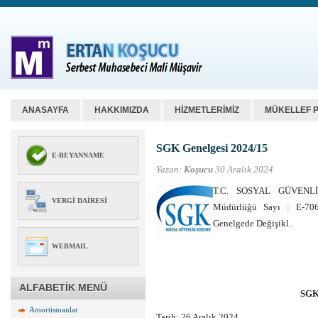
ANASAYFA
HAKKIMIZDA
HİZMETLERİMİZ
MÜKELLEF 
SGK Genelgesi 2024/15
E-BEYANNAME
Yazan:
Koşucu
30 Aralık 2024
T.C. SOSYAL GÜVENLİ
VERGI DAIRESI
Müdürlüğü Sayı : E-706
Genelgede Değişikl..
WEBMAIL
ALFABETİK MENÜ
SGK
Amortismanlar
Tarih: 26 Aralık 2024