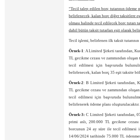
“Tecil talep edilen borç tutarının ödeme p
belirlenecek, kalan borç diğer taksitlere e
olması halinde tecil edilecek borç tutarı t
dahil bütün taksit tutarları eşit olarak beli
Tecil işlemi, belirlenen ilk taksit tutarını
Örnek-1
: A Limited Şirketi tarafından, K
TL gecikme cezası ve zammından oluşan t
tecil edilmesi için başvuruda bulunul
belirlenecek, kalan borç 35 eşit taksite b
Örnek-2
: B Limited Şirketi tarafından, 
TL gecikme cezası ve zammından oluşan 
tecil edilmesi için başvuruda bulunulmu
belirlenerek ödeme planı oluşturulacaktır.
Örnek-3:
C Limited Şirketi tarafından, 
primi aslı, 200.000 TL gecikme cezas
borcunun 24 ay süre ile tecil edilmesi 
14/06/2024 tarihinde 75.000 TL ödenmesi 