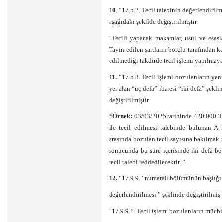
10
. “17.5.2. Tecil talebinin değerlendiril
aşağıdaki şekilde değiştirilmiştir.
“Tecili yapacak makamlar, usul ve esaslara
Tayin edilen şartların borçlu tarafından ka
edilmediği takdirde tecil işlemi yapılmaya
11.
“17.5.3. Tecil işlemi bozulanların yen
yer alan “üç defa” ibaresi “iki defa” şekl
değiştirilmiştir.
“Örnek:
03/03/2025 tarihinde 420.000 TL 
ile tecil edilmesi talebinde bulunan A 
arasında bozulan tecil sayısına bakılmak
sonucunda bu süre içerisinde iki defa bo
tecil talebi reddedilecektir. ”
12.
“17.9.9.” numaralı bölümünün başlığı “1
değerlendirilmesi ” şeklinde değiştirilmiş
“17.9.9.1. Tecil işlemi bozulanların mücbi