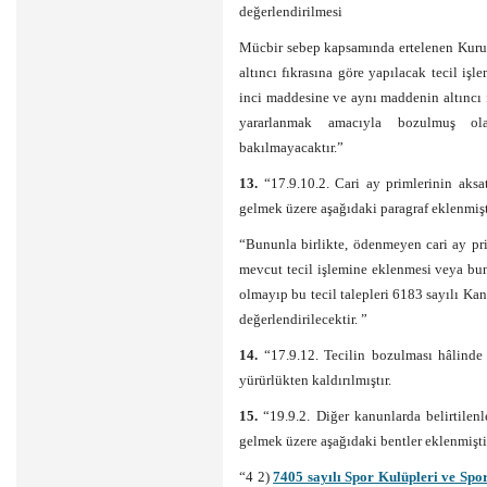
değerlendirilmesi
Mücbir sebep kapsamında ertelenen Kuru
altıncı fıkrasına göre yapılacak tecil iş
inci maddesine ve aynı maddenin altıncı f
yararlanmak amacıyla bozulmuş ol
bakılmayacaktır.”
13.
“17.9.10.2. Cari ay primlerinin aksa
gelmek üzere aşağıdaki paragraf eklenmişt
“Bununla birlikte, ödenmeyen cari ay prim
mevcut tecil işlemine eklenmesi veya bunl
olmayıp bu tecil talepleri 6183 sayılı K
değerlendirilecektir. ”
14.
“17.9.12. Tecilin bozulması hâlinde 
yürürlükten kaldırılmıştır.
15.
“19.9.2. Diğer kanunlarda belirtilen
gelmek üzere aşağıdaki bentler eklenmişti
“4 2)
7405 sayılı Spor Kulüpleri ve Sp