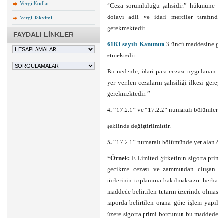
Vergi Kodları
“Ceza sorumluluğu şahsidir.” hükmüne ist
dolayı adli ve idari merciler tarafın
Vergi Takvimi
gerekmektedir.
FAYDALI LİNKLER
6183 sayılı Kanunun
3 üncü maddesine gör
etmektedir.
Bu nedenle, idari para cezası uygulanan
yer verilen cezaların şahsiliği ilkesi ger
gerekmektedir. ”
4.
“17.2.1” ve “17.2.2” numaralı bölümler
şeklinde değiştirilmiştir.
5.
“17.2.1” numaralı bölümünde yer alan ör
“Örnek:
E Limited Şirketinin sigorta primi
gecikme cezası ve zammından oluşan bo
türlerinin toplamına bakılmaksızın herh
maddede belirtilen tutarın üzerinde olma
raporda belirtilen orana göre işlem yap
üzere sigorta primi borcunun bu maddede 