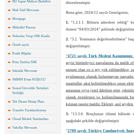
M2 İnşaat Maliyet Bedelleri
düzenlenmiştir.
Mali Tatil Mevzuatı
Buna göre, 2024/12 sayılı Genelgenin;
Mortgage
1.
“1.2.1.1. Bilinen adreslere tebliğ” 
Mükellef Panosu
ibaresi “04/03/2024” şeklinde değiştirilmiş
Nelerden Vergi SSK Kesilir
2.
“3.2. Teminatın değerlendirilmesi” ba
Örnek sayfa
değiştirilmiştir.
Pratik Bilgiler
“
4721 sayılı Türk Medeni Kanununun
6
Prim Tarifesi SSK
şeyin bütünleyici parçalarına da malik olu
unsuru olan ve o şey yok edilmedikçe, za
Sakatlık Mevzuatı
ayrılmasına olanak bulunmayan parçadır.
SMMM Ertan KOŞUCU
tasarruflar, aksi belirtilmedikçe onun ekle
Sosyal Güvenlik Terimleri
arzusuna veya yerel âdetlere göre, işletil
Sözlüğü
olarak özgülenen ve kullanılmasında bir
Tek Düzen Hesap Planı
kılınan taşınır maldır. Eklenti, asıl şeyde
Transfer Fiyatlandırması
3.
“13.3.6. Borçlunun ölümü hâlinde ida
Ulusal Meslek Standartları
aşağıdaki şekilde değiştirilmiştir.
Vakıflar Mevzuatı
“
2709 sayılı Türkiye Cumhuriyeti Anay