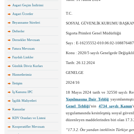
Asgari Geçim İndirimi
T.C.
Asgari Ücretler
Beyanname Süreleri
SOSYAL GÜVENLİK KURUMU BAŞKAN
Defterler
Sigorta Primleri Genel Müdürlüğü
Dernekler Mevzuatı
Sayı : E-16235552-010.06.02-108876487
Fatura Mevzuatı
Konu : 2020/5 sayılı Genelgede Değişikli
Faydalı Linkler
Tarih: 26.12.2024
Günlük Döviz Kurları
GENELGE
Hizmetlerimiz
2024/16
İletişim
İş Kanunu IPC
18 Mayıs 2024 tarih ve 32550 sayılı R
Yapılmasına Dair Tebliğ
yayımlanmıştır
İşçilik Maliyetleri
Genel Tebliği
‘nin
4734 sayılı Kanun
‘
Kanunlar
uygulamasında kesinleşmiş sosyal güvenli
KDV Oranları ve Listesi
düzenleyen maddelerinden biri olan 17.3.
Kooperatifler Mevzuatı
“17.3.2. Öte yandan isteklinin Türkiye ge