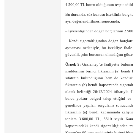
4.500,00 TL borcu olduğunun tespit edild
Bu durumda, söz konusu isteklinin borç tut
ayrı değerlendirilmesi sonucunda;
– İşverenliğinden doğan borçlarının 2.50
– Kendi sigortalılığından doğan borçlar
aşmaması nedeniyle, bu istekliye ihale 
güvenlik prim borcunun olmadığını gösteri
Örnek 9:
Gaziantep’te faaliyette bulun
maddesinin birinci fıkrasının (a) bendi 
sıfatının bulunduğunu hem de kendisi
fıkrasının (b) bendi kapsamında sigorta
olarak belirttiği 26/12/2024 itibarıyl
borcu yoktur belgesi talep ettiğini v
genelinde yapılan sorgulama sonucund
fıkrasının (a) bendi kapsamında çalışt
toplam 3.600,00 TL, 5510 sayılı Kanu
kapsamındaki kendi sigortalılığından m
Kanun’un 60’ıncı maddesinin birinci fıkra