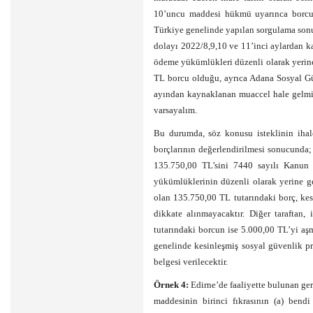
10’uncu maddesi hükmü uyarınca borcu y
Türkiye genelinde yapılan sorgulama sonu
dolayı 2022/8,9,10 ve 11’inci aylardan k
ödeme yükümlükleri düzenli olarak yerin
TL borcu olduğu, ayrıca Adana Sosyal G
ayından kaynaklanan muaccel hale gelmi
varsayalım.
Bu durumda, söz konusu isteklinin ihal
borçlarının değerlendirilmesi sonucunda;
135.750,00 TL’sini 7440 sayılı Kanun u
yükümlüklerinin düzenli olarak yerine g
olan 135.750,00 TL tutarındaki borç, ke
dikkate alınmayacaktır. Diğer taraftan, 
tutarındaki borcun ise 5.000,00 TL’yi aşm
genelinde kesinleşmiş sosyal güvenlik p
belgesi verilecektir.
Örnek 4:
Edirne’de faaliyette bulunan ger
maddesinin birinci fıkrasının (a) bend