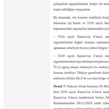
çalıştırılan sigortalılardan dolayı da 
tespit edildiğini varsayalım.
Bu durumda, söz konusu isteklinin borç
fıkrasının (a) bendi ve 5510 sayılı Ka
kapsamındaki sigortalılar bakımından ayrı
– 5510 sayılı Kanun’un 4’üncü madd
sigortalılardan doğan borçları toplam
aşmaması sebebiyle borcu yoktur belgesi v
– 5510 sayılı Kanun’un 4’üncü madd
sigortalılarından kaynaklanan borçlarını
TL’yi aşmış olması nedeniyle bu istekliy
konusu istekliye Türkiye genelinde ihale
miktarını belirtir Ek-2’de yer alan belge ve
Örnek 7:
Trabzon ilinde bulunan (Y) Bele
hem 5510 sayılı Kanun’un 4’üncü maddes
Kanun’un 4’üncü maddesinin birinci fıkr
Kurumumuzdan 30/12/2024 tarihi itib
uyarınca borcu yoktur belgesi talep ett