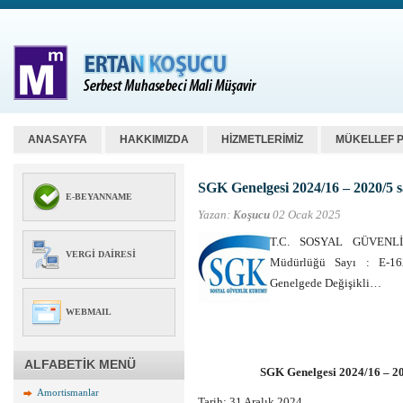
ANASAYFA
HAKKIMIZDA
HİZMETLERİMİZ
MÜKELLEF 
SGK Genelgesi 2024/16 – 2020/5 sa
E-BEYANNAME
Yazan:
Koşucu
02 Ocak 2025
T.C. SOSYAL GÜVENLİ
VERGI DAIRESI
Müdürlüğü Sayı : E-16
Genelgede Değişikli…
WEBMAIL
ALFABETİK MENÜ
SGK Genelgesi 2024/16 – 20
Amortismanlar
Tarih: 31 Aralık 2024