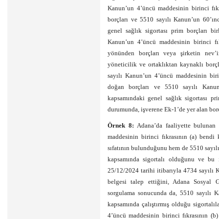
Kanun’un 4’üncü maddesinin birinci fık
borçları ve 5510 sayılı Kanun’un 60’ınc
genel sağlık sigortası prim borçları bir
Kanun’un 4’üncü maddesinin birinci fıkr
yönünden borçları veya şirketin nev’
yöneticilik ve ortaklıktan kaynaklı borç
sayılı Kanun’un 4’üncü maddesinin birin
doğan borçları ve 5510 sayılı Kanun’
kapsamındaki genel sağlık sigortası pri
durumunda, işverene Ek-1’de yer alan borc
Örnek 8:
Adana’da faaliyette bulunan 
maddesinin birinci fıkrasının (a) bendi 
sıfatının bulunduğunu hem de 5510 sayılı
kapsamında sigortalı olduğunu ve bu is
25/12/2024 tarihi itibarıyla 4734 sayıl
belgesi talep ettiğini, Adana Sosyal
sorgulama sonucunda da, 5510 sayılı Ka
kapsamında çalıştırmış olduğu sigortalı
4’üncü maddesinin birinci fıkrasının (b