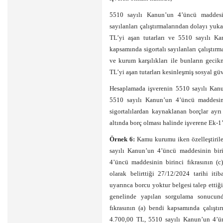
5510 sayılı Kanun’un 4’üncü maddesini
sayılanları çalıştırmalarından dolayı yuk
TL’yi aşan tutarları ve 5510 sayılı Ka
kapsamında sigortalı sayılanları çalıştır
ve kurum karşılıkları ile bunların gecik
TL’yi aşan tutarları kesinleşmiş sosyal gü
Hesaplamada işverenin 5510 sayılı Kanun
5510 sayılı Kanun’un 4’üncü maddesinin
sigortalılardan kaynaklanan borçlar ayrı
altında borç olması halinde işverene Ek-1’
Örnek 6:
Kamu kurumu iken özelleştirile
sayılı Kanun’un 4’üncü maddesinin biri
4’üncü maddesinin birinci fıkrasının (c)
olarak belirttiği 27/12/2024 tarihi i
uyarınca borcu yoktur belgesi talep ett
genelinde yapılan sorgulama sonucun
fıkrasının (a) bendi kapsamında çalıştı
4.700,00 TL, 5510 sayılı Kanun’un 4’ün