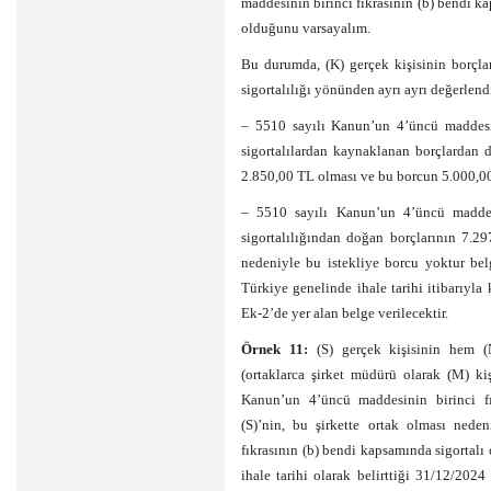
maddesinin birinci fıkrasının (b) bendi k
olduğunu varsayalım.
Bu durumda, (K) gerçek kişisinin borçlar
sigortalılığı yönünden ayrı ayrı değerlend
– 5510 sayılı Kanun’un 4’üncü maddesini
sigortalılardan kaynaklanan borçlardan 
2.850,00 TL olması ve bu borcun 5.000,0
– 5510 sayılı Kanun’un 4’üncü maddesi
sigortalılığından doğan borçlarının 7.
nedeniyle bu istekliye borcu yoktur bel
Türkiye genelinde ihale tarihi itibarıyla
Ek-2’de yer alan belge verilecektir.
Örnek 11:
(S) gerçek kişisinin hem (N
(ortaklarca şirket müdürü olarak (M) kiş
Kanun’un 4’üncü maddesinin birinci fık
(S)’nin, bu şirkette ortak olması nede
fıkrasının (b) bendi kapsamında sigorta
ihale tarihi olarak belirttiği 31/12/202