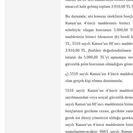
muaccel hale gelmiş toplam 3.910,00 TL b
Bu durumda; söz konusu isteklinin borçlar
Kanun’un 4’üncü maddesinin birinci fı
sebebiyle oluşan borcunun 5.000,00 
maddesinin birinci fıkrasının (b) bendi
TL, 5510 sayılı Kanun’un 60’ıncı maddes
3.910,00 TL, (birlikte değerlendirilmesi
tutarın da 5.000,00 TL’yi aşmaması ned
güvenlik prim borcunun olmadığını gösteri
ç) 5510 sayılı Kanun’un 4’üncü maddesini
olan gerçek kişi olması durumunda;
5510 sayılı Kanun’un 4’üncü maddesini
sayılmasından veya sosyal güvenlik des
sayılı Kanun’un 60’ıncı maddesinin birinc
borçlarının gecikme cezası, gecikme zammı
gerek üst düzey yöneticisi olduğu gereks
sayılı Kanun’un 4’üncü maddesinin birinc
sorgulanmayacaktır. 6663 sayılı Kanun