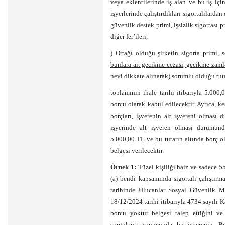
veya eklentilerinde iş alan ve bu iş için 
işyerlerinde çalıştırdıkları sigortalılard
güvenlik destek primi, işsizlik sigortası 
diğer fer’ileri,
) Ortağı olduğu şirketin sigorta primi, s
bunlara ait gecikme cezası, gecikme zamları
nevi dikkate alınarak) sorumlu olduğu tuta
toplamının ihale tarihi itibarıyla 5.000
borcu olarak kabul edilecektir. Ayrıca, 
borçları, işverenin alt işvereni olması 
işyerinde alt işveren olması durumunda
5.000,00 TL ve bu tutarın altında borç 
belgesi verilecektir.
Örnek 1:
Tüzel kişiliği haiz ve sadece 5
(a) bendi kapsamında sigortalı çalıştırm
tarihinde Ulucanlar Sosyal Güvenlik Mer
18/12/2024 tarihi itibarıyla 4734 sayıl
borcu yoktur belgesi talep ettiğini v
sorgulama sonucunda bu işverenin, Bu