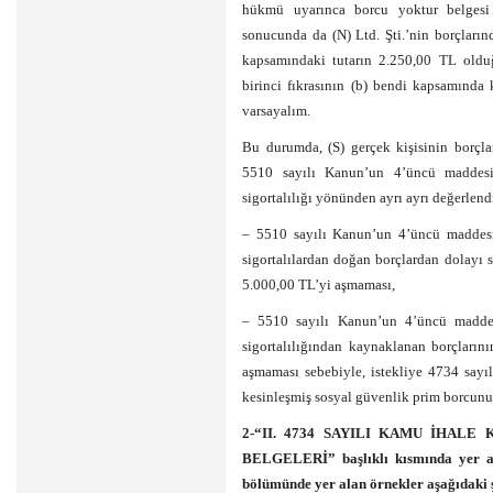
hükmü uyarınca borcu yoktur belgesi 
sonucunda da (N) Ltd. Şti.’nin borçların
kapsamındaki tutarın 2.250,00 TL oldu
birinci fıkrasının (b) bendi kapsamında
varsayalım.
Bu durumda, (S) gerçek kişisinin borçlar
5510 sayılı Kanun’un 4’üncü maddesin
sigortalılığı yönünden ayrı ayrı değerlen
– 5510 sayılı Kanun’un 4’üncü maddesini
sigortalılardan doğan borçlardan dolayı
5.000,00 TL’yi aşmaması,
– 5510 sayılı Kanun’un 4’üncü maddesi
sigortalılığından kaynaklanan borçları
aşmaması sebebiyle, istekliye 4734 say
kesinleşmiş sosyal güvenlik prim borcunun
2-“II. 4734 SAYILI KAMU İHA
BELGELERİ” başlıklı kısmında yer a
bölümünde yer alan örnekler aşağıdaki şe