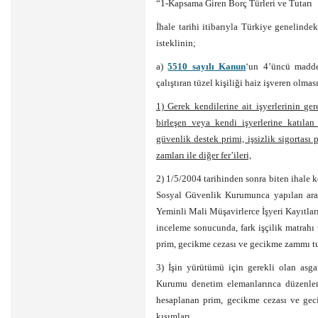
“1-Kapsama Giren Borç Türleri ve Tutarı
İhale tarihi itibarıyla Türkiye genelinde
isteklinin;
a)
5510 sayılı Kanun
‘un 4’üncü maddes
çalıştıran tüzel kişiliği haiz işveren olmas
1) Gerek kendilerine ait işyerlerinin ger
birleşen veya kendi işyerlerine katılan
güvenlik destek primi, işsizlik sigortası 
zamları ile diğer fer’ileri,
2) 1/5/2004 tarihinden sonra biten ihale k
Sosyal Güvenlik Kurumunca yapılan araş
Yeminli Mali Müşavirlerce İşyeri Kayıtla
inceleme sonucunda, fark işçilik matrahı
prim, gecikme cezası ve gecikme zammı tut
3) İşin yürütümü için gerekli olan asga
Kurumu denetim elemanlarınca düzenlene
hesaplanan prim, gecikme cezası ve gec
kısımları,