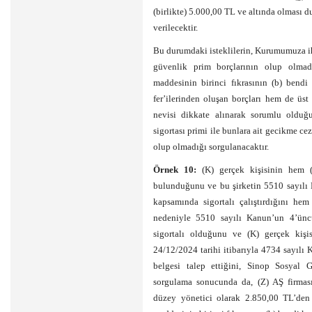
(birlikte) 5.000,00 TL ve altında olması 
verilecektir.
Bu durumdaki isteklilerin, Kurumumuza iha
güvenlik prim borçlarının olup olma
maddesinin birinci fıkrasının (b) bendi
fer’ilerinden oluşan borçları hem de üst
nevisi dikkate alınarak sorumlu olduğu
sigortası primi ile bunlara ait gecikme cez
olup olmadığı sorgulanacaktır.
Örnek 10:
(K) gerçek kişisinin hem (
bulunduğunu ve bu şirketin 5510 sayılı 
kapsamında sigortalı çalıştırdığını he
nedeniyle 5510 sayılı Kanun’un 4’üncü
sigortalı olduğunu ve (K) gerçek kişis
24/12/2024 tarihi itibarıyla 4734 sayıl
belgesi talep ettiğini, Sinop Sosyal
sorgulama sonucunda da, (Z) AŞ firması
düzey yönetici olarak 2.850,00 TL’den