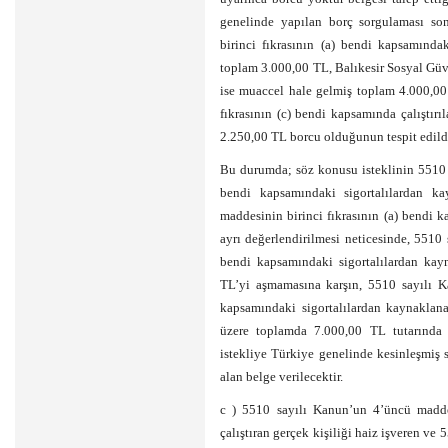
genelinde yapılan borç sorgulaması s
birinci fıkrasının (a) bendi kapsamında
toplam 3.000,00 TL, Balıkesir Sosyal Güve
ise muaccel hale gelmiş toplam 4.000,0
fıkrasının (c) bendi kapsamında çalıştır
2.250,00 TL borcu olduğunun tespit edild
Bu durumda; söz konusu isteklinin 5510 s
bendi kapsamındaki sigortalılardan k
maddesinin birinci fıkrasının (a) bendi 
ayrı değerlendirilmesi neticesinde, 5510
bendi kapsamındaki sigortalılardan kayn
TL’yi aşmamasına karşın, 5510 sayılı K
kapsamındaki sigortalılardan kaynaklan
üzere toplamda 7.000,00 TL tutarında b
istekliye Türkiye genelinde kesinleşmiş 
alan belge verilecektir.
c ) 5510 sayılı Kanun’un 4’üncü maddes
çalıştıran gerçek kişiliği haiz işveren ve