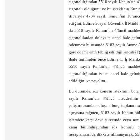
sigortalılığından 5510 sayılı Kanun’un 4
sigortalı olduğunu ve bu isteklinin Kuru
itibarıyla 4734 sayılı Kanun’un 10’un
ettiğini, Edirne Sosyal Güvenlik İl Müd
da 5510 sayılı Kanun’un 4’üncü maddesin
sigortalılardan dolayı muaccel hale ge
ödenmesi hususunda 6183 sayılı Amme A
göre ödeme emri tebliğ edildiği, ancak (F)
ihale tarihinden önce Edirne 1. İş Mahke
5510 sayılı Kanun’un 4’üncü maddesi
sigortalılığından ise muaccel hale gelm
edildiğini varsayalım.
Bu durumda, söz konusu isteklinin borç t
sayılı Kanun’un 4’üncü maddesinin b
çalıştırmasından oluşan borç toplamını
aşmasına rağmen, 6183 sayılı Kanun hükü
işlemlere karşı dava sürecinde veya sonu
karar bulunduğundan söz konusu bo
hesaplamasında dikkate alınmayacak, 551