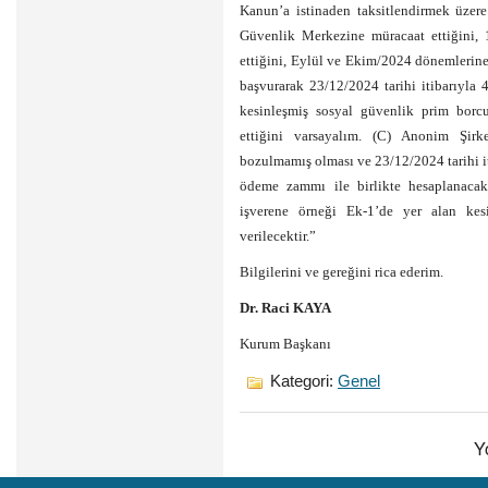
Kanun’a istinaden taksitlendirmek üzer
Güvenlik Merkezine müracaat ettiğini, 1
ettiğini, Eylül ve Ekim/2024 dönemlerine
başvurarak 23/12/2024 tarihi itibarıyl
kesinleşmiş sosyal güvenlik prim borcu
ettiğini varsayalım. (C) Anonim Şirk
bozulmamış olması ve 23/12/2024 tarihi it
ödeme zammı ile birlikte hesaplanacak
işverene örneği Ek-1’de yer alan kes
verilecektir.”
Bilgilerini ve gereğini rica ederim.
Dr. Raci KAYA
Kurum Başkanı
Kategori:
Genel
Y