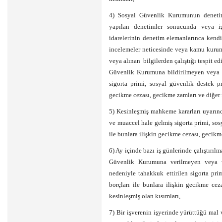
4) Sosyal Güvenlik Kurumunun denetim 
yapılan denetimler sonucunda veya iş
idarelerinin denetim elemanlarınca kend
incelemeler neticesinde veya kamu kurum 
veya alınan bilgilerden çalıştığı tespit e
Güvenlik Kurumuna bildirilmeyen veya eks
sigorta primi, sosyal güvenlik destek pri
gecikme cezası, gecikme zamları ve diğer f
5) Kesinleşmiş mahkeme kararları uyarınc
ve muaccel hale gelmiş sigorta primi, sosy
ile bunlara ilişkin gecikme cezası, gecikme
6) Ay içinde bazı iş günlerinde çalıştırıl
Güvenlik Kurumuna verilmeyen veya ve
nedeniyle tahakkuk ettirilen sigorta prim
borçları ile bunlara ilişkin gecikme cez
kesinleşmiş olan kısımları,
7) Bir işverenin işyerinde yürüttüğü mal 