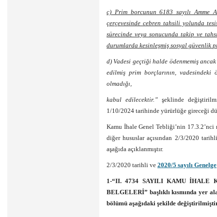
c) Prim borcunun 6183 sayılı Amme A
çerçevesinde cebren tahsili yolunda tesi
sürecinde veya sonucunda takip ve tahs
durumlarda kesinleşmiş sosyal güvenlik p
d) Vadesi geçtiği halde ödenmemiş ancak 
edilmiş prim borçlarının, vadesindeki 
olmadığı,
kabul edilecektir.”
şeklinde değiştiril
1/10/2024 tarihinde yürürlüğe gireceği dü
Kamu İhale Genel Tebliği’nin 17.3.2’nci
diğer hususlar açısından 2/3/2020 tarihl
aşağıda açıklanmıştır.
2/3/2020 tarihli ve
2020/5 sayılı Genelge
1-“II. 4734 SAYILI KAMU İHA
BELGELERİ” başlıklı kısmında yer alan
bölümü aşağıdaki şekilde değiştirilmiştir