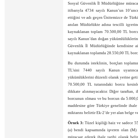
Sosyal Güvenlik İl Müdürlüğüne müracaat 
itibarıyla 4734 sayılı Kanun’un 10’un
ettiğini ve adı geçen Ünitemizce de Türk
anılan Müdürlükte adına tescilli işyeri
kaynaklanan toplam 70.500,00 TL borcu
sayılı Kanun’dan doğan yükümlülüklerini 
Güvenlik İl Müdürlüğünde kendisine ai
kaynaklanan toplamda 28.550,00 TL borcu
Bu durumda isteklinin, borçları toplam
TL’sini 7440 sayılı Kanun uyarınca
yükümlüklerini düzenli olarak yerine get
70.500,00 TL tutarındaki borcu kesin
dikkate alınmayacaktır. Diğer taraftan, 
borcunun olması ve bu borcun da 5.000,
maddesine göre Türkiye genelinde ihale t
miktarını belirtir Ek-2’de yer alan belge ve
Örnek 3:
Tüzel kişiliği haiz ve sadece 5
(a) bendi kapsamında işveren olan (M) 
müracaat ederek ihale tarihi olarak beli