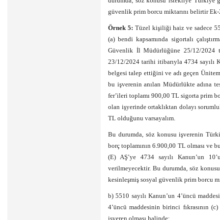
durumda, söz konusu istekliye Türkiye ge
güvenlik prim borcu miktarını belirtir Ek-2
Örnek 5:
Tüzel kişiliği haiz ve sadece 5
(a) bendi kapsamında sigortalı çalıştırm
Güvenlik İl Müdürlüğüne 25/12/2024 tar
23/12/2024 tarihi itibarıyla 4734 sayıl
belgesi talep ettiğini ve adı geçen Ünit
bu işverenin anılan Müdürlükte adına tes
fer’ileri toplamı 900,00 TL sigorta prim 
olan işyerinde ortaklıktan dolayı sorum
TL olduğunu varsayalım.
Bu durumda, söz konusu işverenin Türkiy
borç toplamının 6.900,00 TL olması ve bu 
(E) AŞ’ye 4734 sayılı Kanun’un 10’
verilmeyecektir. Bu durumda, söz konusu 
kesinleşmiş sosyal güvenlik prim borcu mik
b) 5510 sayılı Kanun’un 4’üncü maddesini
4’üncü maddesinin birinci fıkrasının (c) 
işveren olması halinde;