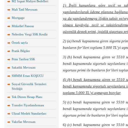
M2 İnşaat Maliyet Bedelleri
1) İlgili kanunlara göre tecil ve ta
Mali Tatil Mevzuatı
yapılandırılarak ödeme planına bağlanan
Mortgage
ya da yapılandırmaya ilişkin taksit ve/ve
olması kaydıyla, tecil ve taksitlendi
Mükellef Panosu
güvenlik destek primi, işsizlik sigortası pr
Nelerden Vergi SSK Kesilir
2) (a) bendi kapsamına giren sigorta primi,
Örnek sayfa
bunların fer’ileri toplamı 5.000 TL’yi aş
Pratik Bilgiler
3) (b) bendi kapsamına giren ve 5510 s
Prim Tarifesi SSK
bendi kapsamında sigortalı sayılanlara ili
Sakatlık Mevzuatı
sigortası primi ile bunların fer’ileri top
SMMM Ertan KOŞUCU
4) (b) bendi kapsamına giren ve 5510 s
Sosyal Güvenlik Terimleri
bendi kapsamında sigortalı sayılanlara ili
Sözlüğü
toplamı 5.000 TL’yi aşmayan borçlar,
Tek Düzen Hesap Planı
5) (c) bendi kapsamına giren ve 5510 s
Transfer Fiyatlandırması
bendi kapsamında sigortalı sayılanlara ili
Ulusal Meslek Standartları
sigortası primi ile bunların fer’ileri top
Vakıflar Mevzuatı
6) (c) bendi kapsamına giren ve 5510 s