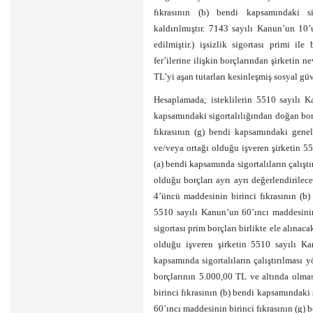
fıkrasının (b) bendi kapsamındaki si
kaldırılmıştır. 7143 sayılı Kanun’un 10’
edilmiştir.) işsizlik sigortası primi i
fer’ilerine ilişkin borçlarından şirketin 
TL’yi aşan tutarları kesinleşmiş sosyal gü
Hesaplamada; isteklilerin 5510 sayılı K
kapsamındaki sigortalılığından doğan bor
fıkrasının (g) bendi kapsamındaki genel 
ve/veya ortağı olduğu işveren şirketin 5
(a) bendi kapsamında sigortalıların çalışt
olduğu borçları ayrı ayrı değerlendirile
4’üncü maddesinin birinci fıkrasının (b)
5510 sayılı Kanun’un 60’ıncı maddesinin
sigortası prim borçları birlikte ele alınac
olduğu işveren şirketin 5510 sayılı Ka
kapsamında sigortalıların çalıştırılması
borçlarının 5.000,00 TL ve altında olma
birinci fıkrasının (b) bendi kapsamındaki
60’ıncı maddesinin birinci fıkrasının (g) 