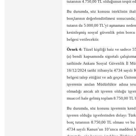
tutarının 4.750,00 TL olduğunun tespit ed
Bu durumda, söz konusu isteklinin ihal
borçlarının değerlendirilmesi sonucunda;
tutarın da 5.000,00 TL’yi aşmaması nedeniy
kesinleşmiş sosyal güvenlik prim borcu
belgesi verilecektir.
Örnek 4:
Tüzel kişiliği haiz ve sadece 5
(a) bendi kapsamında sigortalı çalıştırm
tarihinde Ankara Sosyal Güvenlik İl Müdü
16/12/2024 tarihi itibarıyla 4734 sayıl
belgesi talep ettiğini ve adı geçen Ünit
işverenin anılan Müdürlükte adına tes
olmadığı ancak alt işveren olduğu işye
muaccel hale gelmiş toplam 8.750,00 TL b
Bu durumda, söz konusu işverenin kendis
işveren olduğu işyerlerinden dolayı Türk
borç tutarının 8.750,00 TL olması ve bu 
4734 sayılı Kanun’un 10’uncu maddesi h