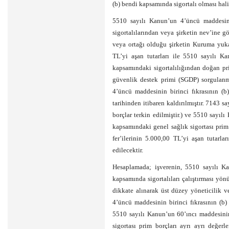
(b) bendi kapsamında sigortalı olması hal
5510 sayılı Kanun’un 4’üncü maddesinin
sigortalılarından veya şirketin nev’ine 
veya ortağı olduğu şirketin Kuruma yuka
TL’yi aşan tutarları ile 5510 sayılı K
kapsamındaki sigortalılığından doğan pri
güvenlik destek primi (SGDP) sorgulanm
4’üncü maddesinin birinci fıkrasının (
tarihinden itibaren kaldırılmıştır. 7143 s
borçlar terkin edilmiştir.) ve 5510 sayıl
kapsamındaki genel sağlık sigortası prim
fer’ilerinin 5.000,00 TL’yi aşan tutarl
edilecektir.
Hesaplamada; işverenin, 5510 sayılı Ka
kapsamında sigortalıları çalıştırması yö
dikkate alınarak üst düzey yöneticilik v
4’üncü maddesinin birinci fıkrasının (b)
5510 sayılı Kanun’un 60’ıncı maddesinin
sigortası prim borçları ayrı ayrı değerl