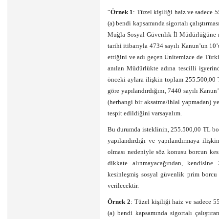
“
Örnek 1
: Tüzel kişiliği haiz ve sadece 
(a) bendi kapsamında sigortalı çalıştırma
Muğla Sosyal Güvenlik İl Müdürlüğüne mür
tarihi itibarıyla 4734 sayılı Kanun’un 1
ettiğini ve adı geçen Ünitemizce de Türk
anılan Müdürlükte adına tescilli işyeri
önceki aylara ilişkin toplam 255.500,0
göre yapılandırdığını, 7440 sayılı Kanun
(herhangi bir aksatma/ihlal yapmadan) y
tespit edildiğini varsayalım.
Bu durumda isteklinin, 255.500,00 TL bo
yapılandırdığı ve yapılandırmaya ilişk
olması nedeniyle söz konusu borcun kes
dikkate alınmayacağından, kendisine 2
kesinleşmiş sosyal güvenlik prim borcu
verilecektir.
Örnek 2
: Tüzel kişiliği haiz ve sadece 
(a) bendi kapsamında sigortalı çalıştıra