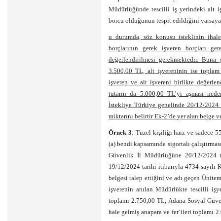
Müdürlüğünde tescilli iş yerindeki alt 
borcu olduğunun tespit edildiğini varsaya
u durumda, söz konusu isteklinin ihale
borçlarının gerek işveren borçları ger
değerlendirilmesi gerekmektedir. Buna g
3.500,00 TL, alt işvereninin ise topla
işveren ve alt işvereni birlikte değer
tutarın da 5.000,00 TL’yi aşması neden
İstekliye Türkiye genelinde 20/12/2024 t
miktarını belirtir Ek-2’de yer alan belge ve
Örnek 3
: Tüzel kişiliği haiz ve sadece 
(a) bendi kapsamında sigortalı çalıştırması
Güvenlik İl Müdürlüğüne 20/12/2024 tar
19/12/2024 tarihi itibarıyla 4734 sayıl
belgesi talep ettiğini ve adı geçen Ünit
işverenin anılan Müdürlükte tescilli işy
toplamı 2.750,00 TL, Adana Sosyal Güven
hale gelmiş anapara ve fer’ileri toplamı