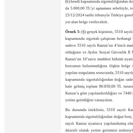
(b) bendi kapsamında sigortalılığından d
da 5.000,00 TL’yi aşmaması sebebiyle, i
25/12/2024 tarihi itibarıyla Türkiye gen
yer alan belge verilecektir.
Örnek 5:
(Ş) gerçek kişisinin, 5510 sayıl
kapsamında sigortalı çalıştıran herhangi 
sadece 5510 sayılı Kanun’un 4’üncü madde
olduğunu ve Aydın Sosyal Güvenlik İl M
Kanun’un 10’uncu maddesi hükmü uyarınc
borcunun bulunmadığına ilişkin belge t
yapılan sorgulama sonucunda, 5510 sayılı
kapsamında sigortalılığından doğan sad
hale gelmiş toplam 80.850,00 TL tutar
Kanun’a göre yapılandırıldığını ve 7440
yerine getirdiğini varsayalım.
Bu durumda isteklinin, 5510 sayılı Kan
kapsamında sigortalılığından doğan borç
sayılı Kanun uyarınca yapılandırmış ol
düzenli olarak yerine getirmesi nedeniy