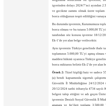
işyerinden dolayı 2024/7’nci ayından 2.5
ve gecikme zammı olmak üzere toplam 3
borcu olduğunun tespit edildiğini varsaya
Bu durumda işverenin, Kurumumuza topla
borcu olması ve bu tutarın 5.000,00 TL’y
tarafından söz konusu işverene 18/12/20
Ek-1’de yer alan belge verilecektir.
Aynı işverenin Türkiye genelinde ihale tari
toplamının 5.000,00 TL’yi aşmış olması 
maddesi hükmü uyarınca Türkiye genelinde
borcu miktarını belirtir Ek-2’de yer alan be
Örnek 2:
Tüzel kişiliği haiz ve sadece 5
(a) bendi kapsamında sigortalı çalıştır
Güvenlik İl Müdürlüğüne 24/12/2024 tar
20/12/2024 tarihi itibarıyla 4734 sayıl
belgesi talep ettiğini ve adı geçen Üni
işverenin Denizli Sosyal Güvenlik İl Müd
anapara ve fer’ileri toplamı 3.500,00