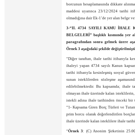
borcunun hesaplamasında dikkate alınma
maddesi uyarınca 23/12/2024 tarihi iti
olmadığına dair Ek-1’de yer alan belge ver
3-“II. 4734 SAYILI KAMU İHA
BELGELERİ” başlıklı kısmında yer al
paragrafından sonra gelmek üzere aş
Örnek 3 aşağıdaki şekilde değiştirilmişti
“Diğer taraftan, ihale tarihi itibarıyla 
ihaleyi yapan 4734 sayılı Kanun kapsam
tarihi itibarıyla kesinleşmiş sosyal güv
sunan isteklilerden sözleşme aşamasında
edilebilmektedir. Bu kapsamda; ihale ta
olmayan ihale üzerinde kalan isteklilerin, 
istekli adına ihale tarihinden önceki bi
“1- Kapsama Giren Borç Türleri ve Tutarı
prim borcu olarak değerlendirilen borçla
ihale üzerinde kalan isteklilere ihale tarih
“
Örnek 3
: (C) Anonim Şirketinin 25.0