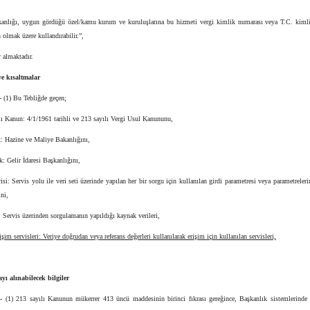
anlığı, uygun gördüğü özel/kamu kurum ve kuruluşlarına bu hizmeti vergi kimlik numarası veya T.C. kiml
n olmak üzere kullandırabilir.”,
r almaktadır.
e kısaltmalar
-
(1) Bu Tebliğde geçen;
lı Kanun: 4/1/1961 tarihli ve 213 sayılı Vergi Usul Kanununu,
k: Hazine ve Maliye Bakanlığını,
k: Gelir İdaresi Başkanlığını,
risi: Servis yolu ile veri seti üzerinde yapılan her bir sorgu için kullanılan girdi parametresi veya parametreler
ni,
i: Servis üzerinden sorgulamanın yapıldığı kaynak verileri,
rişim servisleri: Veriye doğrudan veya referans değerleri kullanılarak erişim için kullanılan servisleri,
yı alınabilecek bilgiler
-
(1) 213 sayılı Kanunun mükerrer 413 üncü maddesinin birinci fıkrası gereğince, Başkanlık sistemlerinde 