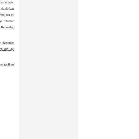
stemlerinden
i de dikkate
ece, her yıl
ı tutarının
 Başkanlığı
r üzerinden
apıldığı ayı
arı gecikme