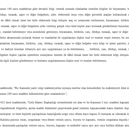
nun 149 uncu maddesine göre devamlı bilgi vermek zorunda olanlardan istenilen bilgiler ile beyanname, b
ilekçe, tutanak, rapor ve diğer belgelerin, şifre, elektronik imza veya diğer güvenlik araçları kullanılmak s
t de dâhil olmak üzere her türlü elektronik bilgi iletişim araç ve ortamında verilmesine, beyanname, bildiri
, tutanak, rapor ve diğer belgelerin yetki verilmiş gerçek veya tüzel kişiler aracı kılınarak gönderilmesi hususları
, standart belirlemeye veya zorunluluk getirmeye, beyanname, bildirim, yazı, dilekçe, tutanak, rapor ve diğer 
gilerin aktarımında uyulacak format ve standartlar ile uygulamaya ilişkin usul ve esasları tespit etmeye, bu zo
andartları beyanname, bildirim, yazı, dilekçe, tutanak, rapor ve diğer belgeler veya bilgi ve işlem çeşitleri, 
ı ve faaliyet konuları itibarıyla ayrı ayrı uygulatmaya ya da belirlemeye, … bildirim, yazı, dilekçe, tutanak, 
elgelere ilişkin yapılan işlemlerin sonuçlarını internet de dâhil olmak üzere her türlü elektronik bilgi iletişim
da ilgili kişilere göndermeye ve bunların uygulanmasına ilişkin usul ve esasları belirlemeye,
,
maddesinde, “Bu Kanunda yazılı vergi mahremiyetine uymaya mecbur olan kimselerden bu mahremiyeti ihlal ed
unun 239 uncu maddesi hükümlerine göre cezalandırılır.”,
 413 üncü maddesinde, “Gelir İdaresi Başkanlığı sistemlerinde yer alan ve bu Kanunun 5 inci maddesi kapsam
aylaşılabilecek bilgilerin; anılan madde hükümleri çerçevesinde genel yönetim kapsamındaki kamu idareleri dı
ruluşları ve tüzel kişilerle paylaşılması karşılığında sorgu veya dönen kayıt başına 25 kuruştan az olmamak ü
. Katılma payının tutarı, sorgulanan veya dönen verinin sayısı, boyutu ve kapsamı, verinin sorgulama dışında 
ı durumunda paylaşılan verinin sayısı, boyutu, kapsamı ve mükellef sayısı ayrı ayrı veya birlikte dikkate alı