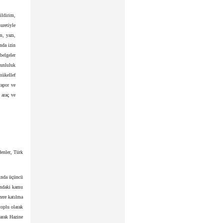
ildirim,
uretiyle
m, yazı,
nda izin
belgeler
runluluk
mükellef
rapor ve
 araç ve
enler, Türk
ında üçüncü
şındaki kamu
zere katılma
toplu olarak
narak Hazine