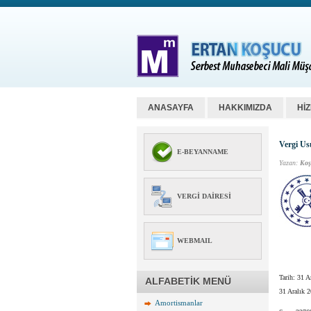
ANASAYFA
HAKKIMIZDA
Hİ
Vergi Us
E-BEYANNAME
Yazan:
Koş
VERGI DAIRESI
WEBMAIL
Tarih: 31 A
ALFABETİK MENÜ
31 Aralık 
Amortismanlar