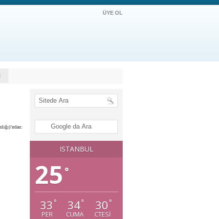
ÜYE OL
M
lığı)’ndan:
ISTANBUL
25
°
33
34
30
°
°
°
PER
CUMA
CTESI