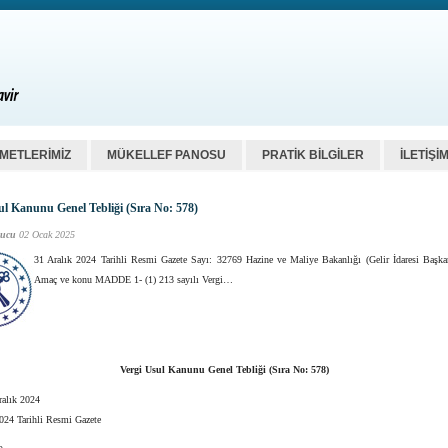
ZMETLERİMİZ
MÜKELLEF PANOSU
PRATİK BİLGİLER
İLETİŞİ
ul Kanunu Genel Tebliği (Sıra No: 578)
ucu
02 Ocak 2025
31 Aralık 2024 Tarihli Resmi Gazete Sayı: 32769 Hazine ve Maliye Bakanlığı (Gelir İdaresi Başkan
Amaç ve konu MADDE 1- (1) 213 sayılı Vergi…
Vergi Usul Kanunu Genel Tebliği (Sıra No: 578)
ralık 2024
2024 Tarihli Resmi Gazete