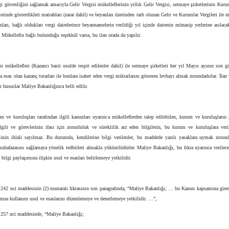
i güvenliğini sağlamak amacıyla Gelir Vergisi mükelleflerinin yıllık Gelir Vergisi, sermaye şirketlerinin Kuru
rinde gösterdikleri matrahları (zarar dahil) ve beyanları üzerinden tarh olunan Gelir ve Kurumlar Vergileri ile m
ları, bağlı oldukları vergi dairelerince beyannamelerin verildiği yıl içinde dairenin münasip yerlerine asılacak
. Mükellefin bağlı bulunduğu teşekkül varsa, bu ilan orada da yapılır.
si mükellefleri (Kazancı basit usulde tespit edilenler dahil) ile sermaye şirketleri her yıl Mayıs ayının son 
na esas olan kazanç tutarları ile bunlara isabet eden vergi miktarlarını gösteren levhayı almak zorundadırlar. İlan 
er hususlar Maliye Bakanlığınca belli edilir.
ve kuruluşları tarafından ilgili kanunları uyarınca mükelleflerden talep edilebilen, kurum ve kuruluşların 
lgili ve görevlerinin ifası için zorunluluk ve süreklilik arz eden bilgilerin, bu kurum ve kuruluşlara veri
inin ihlali sayılmaz. Bu durumda, kendilerine bilgi verilenler, bu maddede yazılı yasaklara uymak zorun
muhafazasını sağlamaya yönelik tedbirleri almakla yükümlüdürler. Maliye Bakanlığı, bu fıkra uyarınca verilece
 bilgi paylaşımına ilişkin usul ve esasları belirlemeye yetkilidir.
 242 nci maddesinin (2) numaralı fıkrasının son paragrafında, “Maliye Bakanlığı; … bu Kanun kapsamına giren
imza kullanım usul ve esaslarını düzenlemeye ve denetlemeye yetkilidir. …”,
 257 nci maddesinde, “Maliye Bakanlığı;