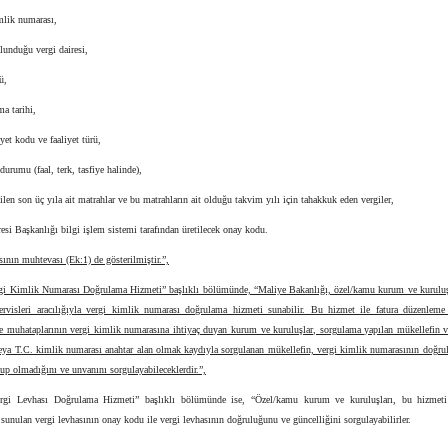
mlik numarası,
lunduğu vergi dairesi,
ü,
ma tarihi,
iyet kodu ve faaliyet türü,
 durumu (faal, terk, tasfiye halinde),
ilen son üç yıla ait matrahlar ve bu matrahların ait olduğu takvim yılı için tahakkuk eden vergiler,
aresi Başkanlığı bilgi işlem sistemi tarafından üretilecek onay kodu.
sının muhtevası (Ek:1) de gösterilmiştir.”,
rgi Kimlik Numarası Doğrulama Hizmeti” başlıklı bölümünde, “Maliye Bakanlığı, özel/kamu kurum ve kuruluşl
ervisleri aracılığıyla vergi kimlik numarası doğrulama hizmeti sunabilir. Bu hizmet ile fatura düzenleme
de muhataplarının vergi kimlik numarasına ihtiyaç duyan kurum ve kuruluşlar, sorgulama yapılan mükellefin v
eya T.C. kimlik numarası anahtar alan olmak kaydıyla sorgulanan mükellefin, vergi kimlik numarasının doğrul
up olmadığını ve unvanını sorgulayabileceklerdir.”,
rgi Levhası Doğrulama Hizmeti” başlıklı bölümünde ise, “Özel/kamu kurum ve kuruluşları, bu hizmeti
 sunulan vergi levhasının onay kodu ile vergi levhasının doğruluğunu ve güncelliğini sorgulayabilirler.