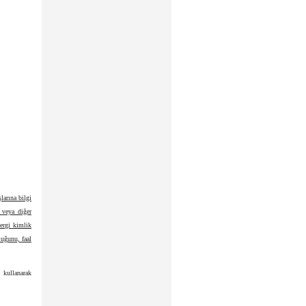
arına bilgi
 veya diğer
ergi kimlik
uğunu, faal
 kullanarak