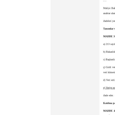
….
Maliye Bak
anahtar ala
ifadeleri ye
Tanımlar v
MADDE 3
a) 213 sayı
b) Bakanlı
c) Başkanlı
ç) Girdi ve
veri kümesi
d) Veri set
e) Veriye e
ifade eder.
Katılma pa
MADDE 4