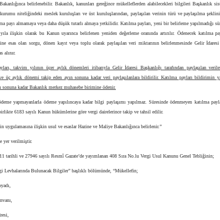
akanlığınca belirlenebilir. Bakanlık, kanunları gereğince mükelleflerden alabilecekleri bilgileri Başkanlık si
urumu niteliğindeki meslek kuruluşları ve üst kuruluşlarından, paylaşılan verinin türü ve paylaşılma şeklin
lma payı almamaya veya daha düşük tutarlı almaya yetkilidir. Katılma payları, yeni bir belirleme yapılmadığı sür
 yıla ilişkin olarak bu Kanun uyarınca belirlenen yeniden değerleme oranında artırılır. Ödenecek katılma pay
sine esas olan sorgu, dönen kayıt veya toplu olarak paylaşılan veri miktarının belirlenmesinde Gelir İdaresi
as alınır.
yları, takvim yılının üçer aylık dönemleri itibarıyla Gelir İdaresi Başkanlığı tarafından paylaşılan verile
ve üç aylık dönemi takip eden ayın sonuna kadar veri paylaşılanlara bildirilir. Katılma payları bildirimin y
ın sonuna kadar Bakanlık merkez muhasebe birimine ödenir.
ödeme yapmayanlarla ödeme yapılıncaya kadar bilgi paylaşımı yapılmaz. Süresinde ödenmeyen katılma payl
irlikte 6183 sayılı Kanun hükümlerine göre vergi dairelerince takip ve tahsil edilir.
 uygulamasına ilişkin usul ve esaslar Hazine ve Maliye Bakanlığınca belirlenir.”
 yer verilmiştir.
011 tarihli ve 27946 sayılı Resmî Gazate’de yayımlanan 408 Sıra No.lu Vergi Usul Kanunu Genel Tebliğinin;
gi Levhalarında Bulunacak Bilgiler” başlıklı bölümünde, “Mükellefin;
oyadı,
unvanı,
dresi,