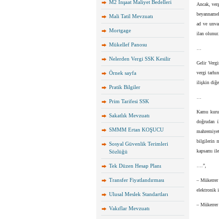
M2 İnşaat Maliyet Bedelleri
Ancak, verg
beyannamele
Mali Tatil Mevzuatı
ad ve unvan
Mortgage
ilan olunur
Mükellef Panosu
…
Nelerden Vergi SSK Kesilir
Gelir Vergi
Örnek sayfa
vergi tarhı
ilişkin diğ
Pratik Bilgiler
…
Prim Tarifesi SSK
Kamu kurum 
Sakatlık Mevzuatı
doğrudan i
SMMM Ertan KOŞUCU
mahremiyet
bilgilerin 
Sosyal Güvenlik Terimleri
kapsamı ile
Sözlüğü
Tek Düzen Hesap Planı
….”,
Transfer Fiyatlandırması
– Mükerrer
elektronik 
Ulusal Meslek Standartları
– Mükerrer
Vakıflar Mevzuatı