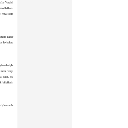
mlar Vergisi
ükelleflerin
 cetvellerle
gününe kadar
ve levhalara
görevleriyle
lmesi vergi
da olup, bu
k bilgilerin
 işlemlerde