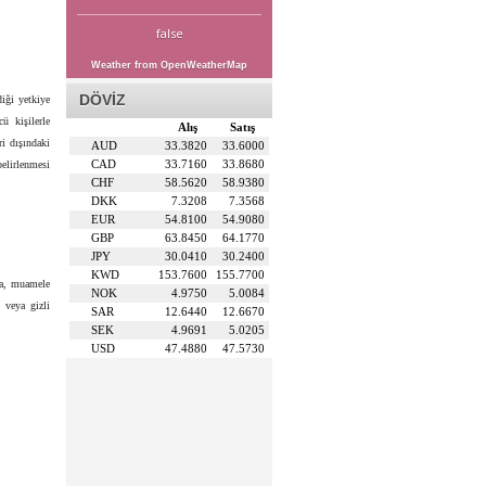
false
Weather from OpenWeatherMap
DÖVİZ
iği yetkiye
ü kişilerle
Alış
Satış
i dışındaki
AUD
33.3820
33.6000
CAD
33.7160
33.8680
belirlenmesi
CHF
58.5620
58.9380
DKK
7.3208
7.3568
EUR
54.8100
54.9080
GBP
63.8450
64.1770
JPY
30.0410
30.2400
KWD
153.7600
155.7700
ına, muamele
NOK
4.9750
5.0084
ı veya gizli
SAR
12.6440
12.6670
SEK
4.9691
5.0205
USD
47.4880
47.5730