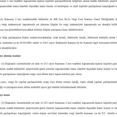
unun 5 inci maddesi kapsamında üçüncü kişilerle paylaşılabilecek bilgilerin anılan madde hükümleri çerçeve
psamındaki kamu idareleri dışındaki kamu kurum ve kuruluşları ve tüzel kişilerle paylaşılması karşılığında k
yılı Kanunun 5 inci maddesindeki hükümler ile 408 Sıra No.lu Vergi Usul Kanunu Genel Tebliğindeki d
 vergi mahremiyeti kapsamında yer almayan bilgiler ile vergi mahremiyeti kapsamında yer almakla birlikt
ına rıza gösterdikleri/muvafakat ettikleri bilgiler paylaşıma konu edilebilecektir.
in bilgi paylaşımına ilişkin rızaları/muvafakatları ıslak imzalı, elektronik imzalı, elektronik mühürlü olarak 
si üzerinden ya da 19/10/2005 tarihli ve 5411 sayılı Bankacılık Kanunu ile bu Kanunla ilgili mevzuatta belirl
e alınabilecektir.
yı alınma esasları
-
(1) Başkanlık sistemlerinde yer alan ve 213 sayılı Kanunun 5 inci maddesi kapsamında üçüncü kişilerle payl
; anılan madde hükümleri çerçevesinde genel yönetim kapsamındaki kamu idareleri dışındaki kamu kurum ve kur
erle paylaşılması karşılığında sorgu veya dönen kayıt başına katılma payı alınır.
a payı; sorgu ile yapılan paylaşımlarda sorgu veya dönen verinin içeriği, toplu olarak yapılan paylaşımlarda
riği ve paylaşıma konu edilen mükellef sayısı göz önünde bulundurularak belirlenir.
yı tutarı
-
(1) Başkanlık sistemlerinde yer alan ve 213 sayılı Kanunun 5 inci maddesi kapsamında üçüncü kişilerle payl
; anılan madde hükümleri çerçevesinde genel yönetim kapsamındaki kamu idareleri dışındaki kamu kurum ve kur
erle paylaşılması karşılığında, veriye erişim servisleri üzerinden vergi kimlik numarası ya da T.C. kimlik 