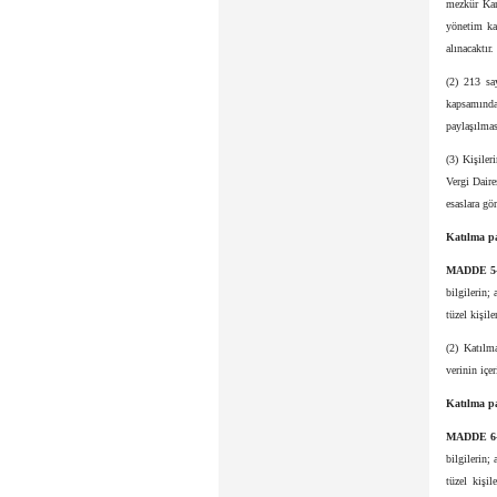
mezkûr Kan
yönetim ka
alınacaktır.
(2) 213 sa
kapsamında
paylaşılmas
(3) Kişiler
Vergi Daire
esaslara gör
Katılma pa
MADDE 5
bilgilerin
tüzel kişil
(2) Katılm
verinin içe
Katılma pa
MADDE 6
bilgilerin
tüzel kişil