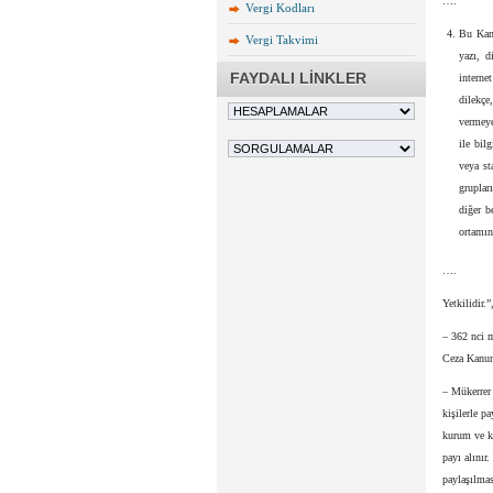
….
Vergi Kodları
Bu Kanu
Vergi Takvimi
yazı, d
FAYDALI LİNKLER
interne
dilekçe
vermeye
ile bil
veya st
gruplar
diğer b
ortamın
….
Yetkilidir.”
– 362 nci 
Ceza Kanun
– Mükerrer
kişilerle p
kurum ve ku
payı alınır
paylaşılmas