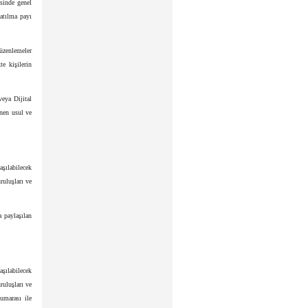
sinde genel
atılma payı
üzenlemeler
e kişilerin
veya Dijital
enen usul ve
aşılabilecek
uluşları ve
 paylaşılan
aşılabilecek
uluşları ve
numarası ile