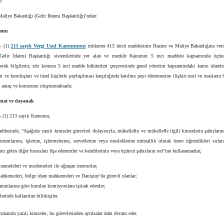
9
aliye Bakanlığı (Gelir İdaresi Başkanlığı)’ndan:
konu
-
(1)
213 sayılı Vergi Usul Kanununun
mükerrer 413 üncü maddesinin Hazine ve Maliye Bakanlığına verd
 Gelir İdaresi Başkanlığı sistemlerinde yer alan ve mezkûr Kanunun 5 inci maddesi kapsamında üçünc
ilecek bilgilerin; söz konusu 5 inci madde hükümleri çerçevesinde genel yönetim kapsamındaki kamu idareler
ve kuruluşları ve tüzel kişilerle paylaşılması karşılığında katılma payı ödenmesine ilişkin usul ve esasların 
n amaç ve konusunu oluşturmaktadır.
zuat ve dayanak
-
(1) 213 sayılı Kanunun;
ddesinde, “Aşağıda yazılı kimseler görevleri dolayısıyla, mükellefin ve mükellefle ilgili kimselerin şahıslar
rumlarına, işlerine, işletmelerine, servetlerine veya mesleklerine müteallik olmak üzere öğrendikleri sırlar
ım gelen diğer hususları ifşa edemezler ve kendilerinin veya üçüncü şahısların nef’ine kullanamazlar;
uameleleri ve incelemeleri ile uğraşan memurlar;
ahkemeleri, bölge idare mahkemeleri ve Danıştay’da görevli olanlar;
anunlarına göre kurulan komisyonlara iştirak edenler;
lerinde kullanılan bilirkişiler.
ukarıda yazılı kimseler, bu görevlerinden ayrılsalar dahi devam eder.