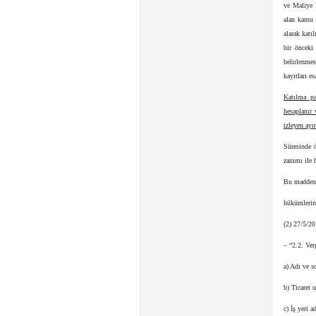
ve Maliye B
alan kamu k
alarak katı
bir önceki
belirlenme
kayıtları es
Katılma pa
hesaplanır 
izleyen ay
Süresinde 
zammı ile b
Bu maddenin
hükümlerine
(2) 27/5/2
– “2.2. Ver
a) Adı ve s
b) Ticaret 
c) İş yeri a