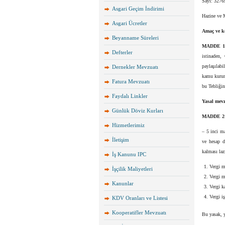
Sayı: 3276
Asgari Geçim İndirimi
Hazine ve M
Asgari Ücretler
Amaç ve 
Beyanname Süreleri
MADDE 1
Defterler
istinaden,
paylaşılab
Dernekler Mevzuatı
kamu kurum 
Fatura Mevzuatı
bu Tebliği
Faydalı Linkler
Yasal mev
Günlük Döviz Kurları
MADDE 2
Hizmetlerimiz
– 5 inci ma
İletişim
ve hesap du
kalması laz
İş Kanunu IPC
Vergi m
İşçilik Maliyetleri
Vergi m
Kanunlar
Vergi k
Vergi iş
KDV Oranları ve Listesi
Kooperatifler Mevzuatı
Bu yasak, y