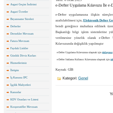
Asgari Geçim İndirimi
e-Defter Uygulama Kılavuzu İle e-D
Asgari Ücretler
e-Defter uygulamasına ilişkin süreçle
Beyanname Süreleri
azaltılabilmesi için,
Elektronik Defter Ge
bendi gereğince muhafaza edilmek üzere 
Defterler
Başkanlığı bilgi işlem sistemlerine 
Dernekler Mevzuatı
verilmesine yönelik olarak e-Defter
Fatura Mevzuatı
Kılavuzunda değişiklik yapılmıştır
Faydalı Linkler
e-Defter Uygulama Kılavuzuna ulaşmak için
tıklayınız
Günlük Döviz Kurları
e-Defter Saklama Kullanıcı Kılavuzuna ulaşmak için
tı
Hizmetlerimiz
Kaynak: GİB
İletişim
İş Kanunu IPC
Kategori:
Genel
İşçilik Maliyetleri
Kanunlar
Y
KDV Oranları ve Listesi
Kooperatifler Mevzuatı