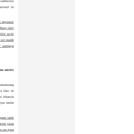
 vadelerinin
görenler ile
n depremler
atay illeri
2024 tarihi
5 inci madde
ar uzatmaya
ilen mücbir
hramanmaraş
 illeri ile
i itibarıyla
yen süreler
prem tarihi
akvim yılına
in son ayına