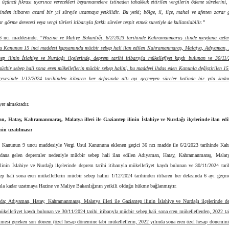
üçüncü fıkrası uyarınca verecekleri beyannamelere istinaden tahakkuk ettirilen vergilerin ödeme sürelerini,
inden itibaren azamî bir yıl süreyle uzatmaya yetkilidir. Bu yetki; bölge, il, ilçe, mahal ve afetten zarar 
ar görme derecesi veya vergi türleri itibarıyla farklı süreler tespit etmek suretiyle de kullanılabilir.”
36 ncı maddesinde,
“Hazine ve Maliye Bakanlığı, 6/2/2023 tarihinde Kahramanmaraş ilinde meydana gele
bu Kanunun 15 inci maddesi kapsamında mücbir sebep hali ilan edilen Kahramanmaraş, Malatya, Adıyaman, H
tep ilinin İslahiye ve Nurdağı ilçelerinde, deprem tarihi itibarıyla mükellefiyet kaydı bulunan ve 30/11/
mücbir sebep hali sona eren mükelleflerin mücbir sebep halini, bu maddeyi ihdas eden Kanunla değiştirilen 1
evesinde 1/12/2024 tarihinden itibaren her defasında altı ayı geçmeyen süreler halinde bir yıla kad
er almaktadır.
an, Hatay, Kahramanmaraş, Malatya illeri ile Gaziantep
ilinin İslahiye ve Nurdağı ilçelerinde ilan ed
nin uzatılması:
ı Kanunun 9 uncu maddesiyle Vergi Usul Kanununa eklenen geçici 36 ncı madde ile 6/2/2023 tarihinde Ka
dana gelen depremler nedeniyle mücbir sebep hali ilan edilen Adıyaman, Hatay, Kahramanmaraş, Malatya
linin İslahiye ve Nurdağı ilçelerinde deprem tarihi itibarıyla mükellefiyet kaydı bulunan ve 30/11/2024 tarih
ep hali sona eren mükelleflerin mücbir sebep halini 1/12/2024 tarihinden itibaren her defasında 6 ayı geçme
ıla kadar uzatmaya Hazine ve Maliye Bakanlığının yetkili olduğu hükme bağlanmıştır.
a; Adıyaman, Hatay, Kahramanmaraş, Malatya illeri ile Gaziantep ilinin İslahiye ve Nurdağı ilçelerinde de
mükellefiyet kaydı bulunan ve 30/11/2024 tarihi itibarıyla mücbir sebep hali sona eren mükelleflerden, 2022 t
ilmesi gereken son dönem (özel hesap dönemine tabi mükelleflerin, 2022 yılında sona eren özel hesap dönemin