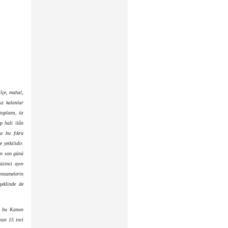
ilçe, mahal,
uz kalanlar
 toplamı, öz
ep hali ilân
la bu fıkra
 yetkilidir.
ın son günü
kizinci ayın
annamelerin
şeklinde de
n, bu Kanun
nun 15 inci