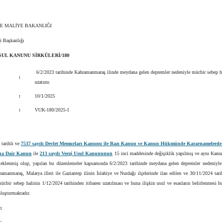
VE MALİYE BAKANLIĞI
si Başkanlığı
SUL KANUNU SİRKÜLERİ/180
6/2/2023 tarihinde Kahramanmaraş ilinde meydana gelen depremler nedeniyle mücbir sebep h
:
uzatımı
:
10/1/2025
:
VUK-180/2025-1
 tarihli ve
7537 sayılı Devlet Memurları Kanunu ile Bazı Kanun ve Kanun Hükmünde Kararnamelerde 
na Dair Kanun
ile
213 sayılı Vergi Usul Kanununun
15 inci maddesinde değişiklik yapılmış ve aynı Kanun
eklenmiş olup, yapılan bu düzenlemeler kapsamında 6/2/2023 tarihinde meydana gelen depremler nedeniyl
amanmaraş, Malatya illeri ile Gaziantep ilinin İslahiye ve Nurdağı ilçelerinde ilan edilen ve 30/11/2024 tarih
ücbir sebep halinin 1/12/2024 tarihinden itibaren uzatılması ve buna ilişkin usul ve esasların belirlenmesi b
luşturmaktadır.
: