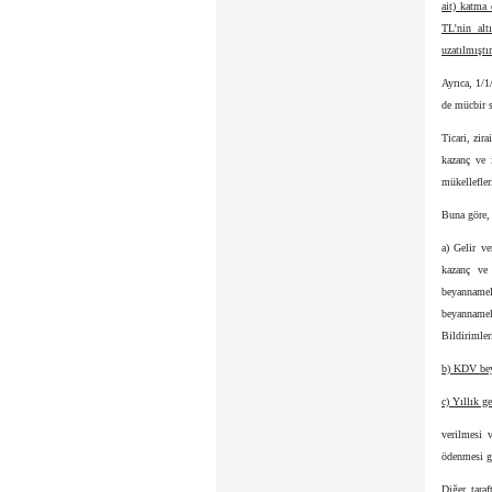
ait) katma 
TL’nin alt
uzatılmıştır
Ayrıca, 1/1
de mücbir s
Ticari, zir
kazanç ve 
mükellefler
Buna göre, 
a) Gelir v
kazanç ve
beyannamel
beyannamel
Bildirimleri
b) KDV beya
c) Yıllık g
verilmesi 
ödenmesi g
Diğer taraf