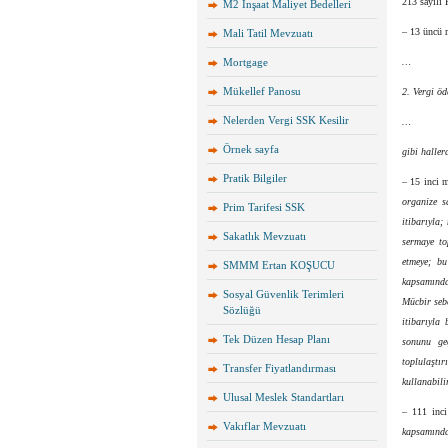
213 sayılı
M2 İnşaat Maliyet Bedelleri
– 13 üncü 
Mali Tatil Mevzuatı
Mortgage
…
Mükellef Panosu
2. Vergi öd
Nelerden Vergi SSK Kesilir
…
Örnek sayfa
gibi haller
Pratik Bilgiler
– 15 inci 
organize s
Prim Tarifesi SSK
itibarıyla;
Sakatlık Mevzuatı
sermaye top
etmeye; bu
SMMM Ertan KOŞUCU
kapsamında 
Sosyal Güvenlik Terimleri
Mücbir seb
Sözlüğü
itibarıyla 
Tek Düzen Hesap Planı
sonunu geç
toplulaştı
Transfer Fiyatlandırması
kullanabili
Ulusal Meslek Standartları
– 111 inci
Vakıflar Mevzuatı
kapsamında