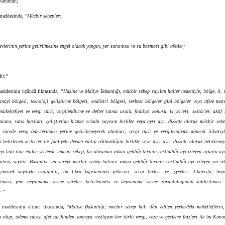
 Kanunun;
maddesinde, “
Mücbir sebepler:
evlerinin yerine getirilmesine engel olacak yangın, yer sarsıntısı ve su basması gibi afetler;
dir.”
maddesinin üçüncü fıkrasında,
“Hazine ve Maliye Bakanlığı, mücbir sebep sayılan haller nedeniyle; bölge, il, 
anayi bölgesi, teknoloji geliştirme bölgesi, endüstri bölgesi, serbest bölgeler gibi bölgeler veya afete mar
 mükellefiyet ve vergi türü, vergilendirme ve defter tutma usulü, faaliyet konusu, iş yerleri, sektörler, aktif
lamı, satış hasılatı, çalıştırılan hizmet erbabı sayısını birlikte veya ayrı ayrı dikkate alarak mücbir seb
 sürede vergi ödevlerinden yerine getirilemeyecek olanları; vergi türü ve vergilendirme dönemi itibarıy
belirlenen kriterler ile faaliyete devam edilip edilmediğini birlikte veya ayrı ayrı dikkate alarak belirlemeye
ep hali ilan edilen yerlerde mücbir sebep, bu durumun vukua geldiği tarihin rastladığı ayı izleyen üçüncü ay
bitmiş sayılır. Bakanlık; bu süreyi mücbir sebep halinin vukua geldiği tarihin rastladığı ayı izleyen on se
memek kaydıyla uzatabilir, bu fıkra kapsamında yetkisini, vergi türleri ve işyerleri itibarıyla; bey
rılması, yeni beyanname verme süreleri belirlenmesi ve beyanname verme zorunluluğunun kaldırılması 
r.”
 maddesinin altıncı fıkrasında, “
Maliye Bakanlığı; mücbir sebep hali ilân edilen yerlerdeki mükellefleri
 olup, ödeme süresi afet tarihinden sonraya rastlayan her türlü vergi, ceza ve gecikme faizleri ile bu Kanu