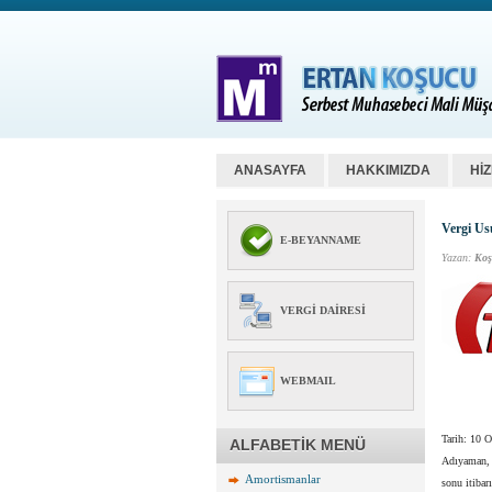
ANASAYFA
HAKKIMIZDA
Hİ
Vergi Us
E-BEYANNAME
Yazan:
Koş
VERGI DAIRESI
WEBMAIL
Tarih: 10 
ALFABETİK MENÜ
Adıyaman, 
Amortismanlar
sonu itibar