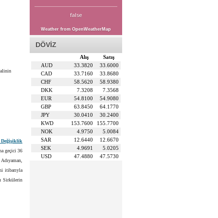
false
Weather from OpenWeatherMap
DÖVİZ
Alış
Satış
AUD
33.3820
33.6000
alinin
CAD
33.7160
33.8680
CHF
58.5620
58.9380
DKK
7.3208
7.3568
EUR
54.8100
54.9080
GBP
63.8450
64.1770
JPY
30.0410
30.2400
KWD
153.7600
155.7700
NOK
4.9750
5.0084
SAR
12.6440
12.6670
Değişiklik
SEK
4.9691
5.0205
a geçici 36
USD
47.4880
47.5730
e Adıyaman,
i itibarıyla
u Sirkülerin