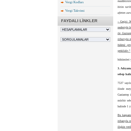
maddesinin 
Vergi Kodları
bitim tarih
Vergi Takvimi
afetten zar
FAYDALI LİNKLER
– Geçici 
nedeniyle 
ile Gazian
itibarıyla 
hükmü çerç
yetkilidir.”
hükümleri y
3. Adıyam
sebep hali
7537 sayıl
ilinde mey
Gaziantep i
mücbir seb
halinde 1 y
Bu kapsamd
itibarıyla 
ilişkin ver