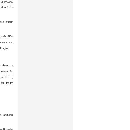
rı 2.500.000
ihine kadar
ükelleflerin
iradı, diğer
a sona eren
lmıştır.
 prime esas
umunda, bu
 mükellefi)
leri, Ba-Bs
 tarihlerde
ronik defter