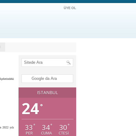
ÜYE OL
M
çelerindeki
ISTANBUL
24
°
33
34
30
°
°
°
n 2022 yılı
PER
CUMA
CTESI