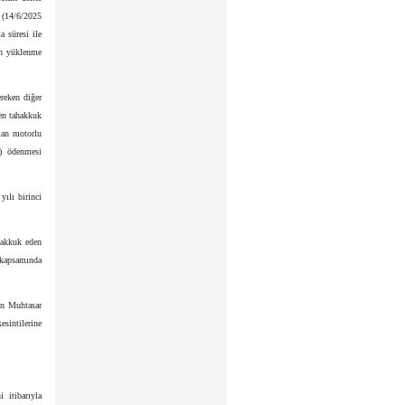
 (14/6/2025
a süresi ile
ın yüklenme
ereken diğer
den tahakkuk
lan motorlu
l) ödenmesi
yılı birinci
hakkuk eden
 kapsamında
in Muhtasar
sintilerine
 itibarıyla