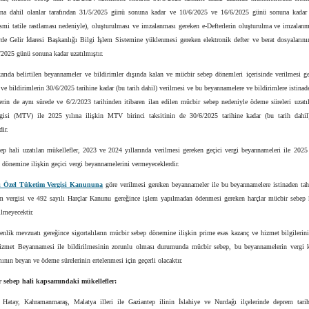
na dahil olanlar tarafından 31/5/2025 günü sonuna kadar ve 10/6/2025 ve 16/6/2025 günü sonuna kadar
esmi tatile rastlaması nedeniyle), oluşturulması ve imzalanması gereken e-Defterlerin oluşturulma ve imzalanm
erde Gelir İdaresi Başkanlığı Bilgi İşlem Sistemine yüklenmesi gereken elektronik defter ve berat dosyaların
/2025 günü sonuna kadar uzatılmıştır.
arıda belirtilen beyannameler ve bildirimler dışında kalan ve mücbir sebep dönemleri içerisinde verilmesi g
e bildirimlerin 30/6/2025 tarihine kadar (bu tarih dahil) verilmesi ve bu beyannamelere ve bildirimlere istina
lerin de aynı sürede ve 6/2/2023 tarihinden itibaren ilan edilen mücbir sebep nedeniyle ödeme süreleri uzatı
ergisi (MTV) ile 2025 yılına ilişkin MTV birinci taksitinin de 30/6/2025 tarihine kadar (bu tarih dahi
ir.
p hali uzatılan mükellefler, 2023 ve 2024 yıllarında verilmesi gereken geçici vergi beyannameleri ile 2025 
i dönemine ilişkin geçici vergi beyannamelerini vermeyeceklerdir.
lı Özel Tüketim Vergisi Kanununa
göre verilmesi gereken beyannameler ile bu beyannamelere istinaden ta
im vergisi ve 492 sayılı Harçlar Kanunu gereğince işlem yapılmadan ödenmesi gereken harçlar mücbir sebep
ilmeyecektir.
enlik mevzuatı gereğince sigortalıların mücbir sebep dönemine ilişkin prime esas kazanç ve hizmet bilgilerin
zmet Beyannamesi ile bildirilmesinin zorunlu olması durumunda mücbir sebep, bu beyannamelerin vergi ke
mının beyan ve ödeme sürelerinin ertelenmesi için geçerli olacaktır.
 sebep hali kapsamındaki mükellefler:
Hatay, Kahramanmaraş, Malatya illeri ile Gaziantep ilinin İslahiye ve Nurdağı ilçelerinde deprem tarihi