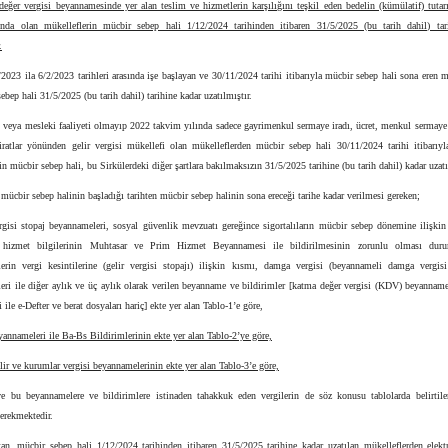
değer vergisi beyannamesinde yer alan teslim ve hizmetlerin karşılığını teşkil eden bedelin (kümülatif) tuta
ında olan mükelleflerin mücbir sebep hali 1/12/2024 tarihinden itibaren 31/5/2025 (bu tarih dahil) tar
.
/2023 ila 6/2/2023 tarihleri arasında işe başlayan ve 30/11/2024 tarihi itibarıyla mücbir sebep hali sona eren m
ebep hali 31/5/2025 (bu tarih dahil) tarihine kadar uzatılmıştır.
ai veya mesleki faaliyeti olmayıp 2022 takvim yılında sadece gayrimenkul sermaye iradı, ücret, menkul sermaye 
iratlar yönünden gelir vergisi mükellefi olan mükelleflerden mücbir sebep hali 30/11/2024 tarihi itibarıyl
in mücbir sebep hali, bu Sirkülerdeki diğer şartlara bakılmaksızın 31/5/2025 tarihine (bu tarih dahil) kadar uzatı
mücbir sebep halinin başladığı tarihten mücbir sebep halinin sona ereceği tarihe kadar verilmesi gereken;
ergisi stopaj beyannameleri, sosyal güvenlik mevzuatı gereğince sigortalıların mücbir sebep dönemine ilişkin
 hizmet bilgilerinin Muhtasar ve Prim Hizmet Beyannamesi ile bildirilmesinin zorunlu olması dur
erin vergi kesintilerine (gelir vergisi stopajı) ilişkin kısmı, damga vergisi (beyannameli damga vergisi
eri ile diğer aylık ve üç aylık olarak verilen beyanname ve bildirimler [katma değer vergisi (KDV) beyanname
 ile e-Defter ve berat dosyaları hariç] ekte yer alan Tablo-1’e göre,
nnameleri ile Ba-Bs Bildirimlerinin ekte yer alan Tablo-2’ye göre,
elir ve kurumlar vergisi beyannamelerinin ekte yer alan Tablo-3’e göre,
ve bu beyannamelere ve bildirimlere istinaden tahakkuk eden vergilerin de söz konusu tablolarda belirtilen
erekmektedir.
tan, mücbir sebep hali 1/12/2024 tarihinden itibaren 31/5/2025 tarihine kadar uzatılan mükelleflerden elekt