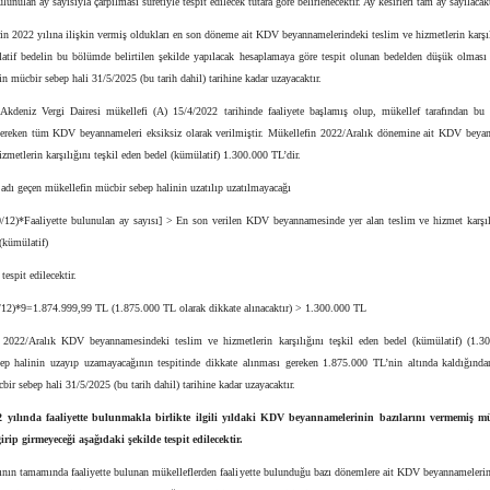
ulunulan ay sayısıyla çarpılması suretiyle tespit edilecek tutara göre belirlenecektir. Ay kesirleri tam ay sayılacakt
in 2022 yılına ilişkin vermiş oldukları en son döneme ait KDV beyannamelerindeki teslim ve hizmetlerin karşıl
atif bedelin bu bölümde belirtilen şekilde yapılacak hesaplamaya göre tespit olunan bedelden düşük olmas
in mücbir sebep hali 31/5/2025 (bu tarih dahil) tarihine kadar uzayacaktır.
kdeniz Vergi Dairesi mükellefi (A) 15/4/2022 tarihinde faaliyete başlamış olup, mükellef tarafından bu y
gereken tüm KDV beyannameleri eksiksiz olarak verilmiştir. Mükellefin 2022/Aralık dönemine ait KDV beya
izmetlerin karşılığını teşkil eden bedel (kümülatif) 1.300.000 TL’dir.
adı geçen mükellefin mücbir sebep halinin uzatılıp uzatılmayacağı
0/12)*Faaliyette bulunulan ay sayısı] > En son verilen KDV beyannamesinde yer alan teslim ve hizmet karşılı
(kümülatif)
tespit edilecektir.
/12)*9=1.874.999,99 TL (1.875.000 TL olarak dikkate alınacaktır) > 1.300.000 TL
 2022/Aralık KDV beyannamesindeki teslim ve hizmetlerin karşılığını teşkil eden bedel (kümülatif) (1.3
ep halinin uzayıp uzamayacağının tespitinde dikkate alınması gereken 1.875.000 TL’nin altında kaldığında
bir sebep hali 31/5/2025 (bu tarih dahil) tarihine kadar uzayacaktır.
2 yılında faaliyette bulunmakla birlikte ilgili yıldaki KDV beyannamelerinin bazılarını vermemiş mü
rip girmeyeceği aşağıdaki şekilde tespit edilecektir.
ının tamamında faaliyette bulunan mükelleflerden faaliyette bulunduğu bazı dönemlere ait KDV beyannameleri