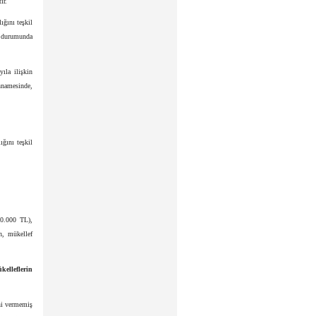
ır.
ığını teşkil
ı durumunda
ıla ilişkin
nnamesinde,
ğını teşkil
00.000 TL),
n, mükellef
kelleflerin
ni vermemiş