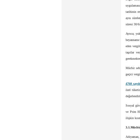
uygulaması
tarihinin r
aynı sürel
süresi 30/6
Ayrıca; yuk
beyanname v
eden vergi
taşıtlar v
gerekmekted
Mücbir sebe
geçici verg
4760 sayı
özel tüket
değerlendir
Sosyal güv
ve Prim Hi
ilişkin kıs
3.1.Mücbir
Adıyaman, 