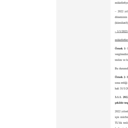
mükellefiye
– 2022 yıl
döneminin 
(kümülatif)
– 1/1/2023 
mükellefler
Örnek 1-
F
vergilendi
teslim ve h
Bu durumda,
Örnek 2-
B
sona erdiğ
hali 31/5/2
3.1.1. 202
şekilde tes
2022 yılınd
için mücbi
TL’lik tesl