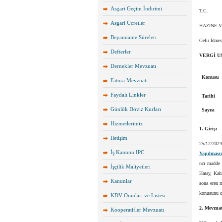
Asgari Geçim İndirimi
T.C.
Asgari Ücretler
HAZİNE 
Beyanname Süreleri
Gelir İdare
Defterler
VERGİ U
Dernekler Mevzuatı
Konusu
Fatura Mevzuatı
Faydalı Linkler
Tarihi
Günlük Döviz Kurları
Sayısı
Hizmetlerimiz
1. Giriş:
İletişim
25/12/2024
İş Kanunu IPC
Yapılması
ncı madde 
İşçilik Maliyetleri
Hatay, Kahr
Kanunlar
sona eren m
konusunu o
KDV Oranları ve Listesi
2. Mevzuat
Kooperatifler Mevzuatı