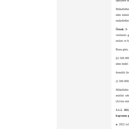
faaliyette b
Mükellefler
eden kümül
mükellefler
Örnek 3-
A
verilmesi 
teslim ve h
Buna göre, 
[(2.500.00
eden bedel 
formülü ile 
(2.500.000
Mükellefin
mücbir seb
(A)’nın müc
3.1.2. 202
kapsama gi
a.
2022 yıl