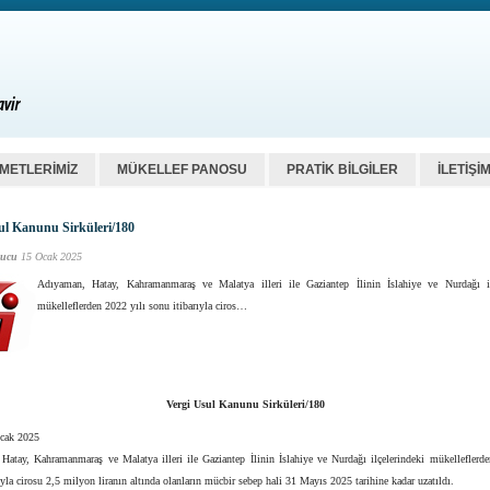
ZMETLERİMİZ
MÜKELLEF PANOSU
PRATİK BİLGİLER
İLETİŞİ
ul Kanunu Sirküleri/180
ucu
15 Ocak 2025
Adıyaman, Hatay, Kahramanmaraş ve Malatya illeri ile Gaziantep İlinin İslahiye ve Nurdağı il
mükelleflerden 2022 yılı sonu itibarıyla ciros…
Vergi Usul Kanunu Sirküleri/180
Ocak 2025
Hatay, Kahramanmaraş ve Malatya illeri ile Gaziantep İlinin İslahiye ve Nurdağı ilçelerindeki mükelleflerde
ıyla cirosu 2,5 milyon liranın altında olanların mücbir sebep hali 31 Mayıs 2025 tarihine kadar uzatıldı.