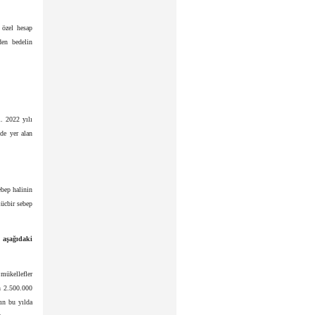
 özel hesap
den bedelin
i. 2022 yılı
de yer alan
ebep halinin
ücbir sebep
i aşağıdaki
 mükellefler
n 2.500.000
rın bu yılda