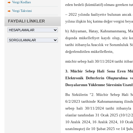
Vergi Kodları
eden bedeli (kümülatif) olması gereken tut
Vergi Takvimi
– 2022 yılında faaliyette bulunan ancak 
FAYDALI LİNKLER
yılına ilişkin hiç katma değer vergisi be
b) Adıyaman, Hatay, Kahramanmaraş, Malat
dışında mükellefiyet kaydı olup, söz k
tarihi itibarıyla Aracılık ve Sorumluluk
değerlendirilen mükelleflerin,
mücbir sebep hali 30/11/2024 tarihi itibarı
3. Mücbir Sebep Hali Sona Eren Müke
Elektronik Defterlerin Oluşturulma 
Dosyalarının Yüklenme Süresinin Uzatıl
Bu Sirkülerin “2. Mücbir Sebep Hali S
6/2/2023 tarihinde Kahramanmaraş ilind
sebep hali 30/11/2024 tarihi itibarıyl
olanlar tarafından 31 Ocak 2025 (10/12/2
10 Aralık 2024, 16 Aralık 2024, 10 Oca
uzatılmıştır) ile 10 Şubat 2025 ve 14 Şu