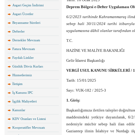
Asgari Geçim İndirimi
Deprem Bölgesi e-Defter Uygulaması Ol
Asgari Ücretler
6/2/2023 tarihinde Kahramanmaraş ilind
Beyanname Süreleri
sebep hali 30/11/2024 tarihi itibarıyla
uygulamasına dâhil olanlar tarafından o
Defterler
Dernekler Mevzuatı
T.C.
Fatura Mevzuatı
HAZİNE VE MALİYE BAKANLIĞI
Faydalı Linkler
Gelir İdaresi Başkanlığı
Günlük Döviz Kurları
VERGİ USUL KANUNU SİRKÜLERİ / 1
Hizmetlerimiz
Tarih: 15/01/2025
İletişim
Sayı: VUK-182 / 2025-3
İş Kanunu IPC
1. Giriş:
İşçilik Maliyetleri
Başkanlığımıza iletilen talepler doğrultu
Kanunlar
maddesindeki yetkiye dayanılarak, 6/2
KDV Oranları ve Listesi
nedeniyle mücbir sebep hali ilan edil
Kooperatifler Mevzuatı
Gaziantep ilinin İslahiye ve Nurdağı ilç