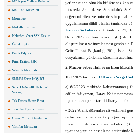
M2 İnşaat Maliyet Bedelleri
yerler dışında olmakla birlikte söz konu
itibarıyla Aracılık ve Sorumluluk Söz
Mali Tatil Mevzuatı
değerlendirilen ve mücbir sebep hali 3
Mortgage
uygulamasına dâhil olanlar tarafından 3
Mükellef Panosu
Kanunu Sirküleri
ile 10 Aralık 2024, 16
Nelerden Vergi SSK Kesilir
Ocak 2025 tarihine uzatılmıştır) il
oluşturulması ve imzalanması gereken e-De
Örnek sayfa
Gelir İdaresi Başkanlığı Bilgi İşlem S
Pratik Bilgiler
dosyalarının yüklenme süresinin uzatılma
Prim Tarifesi SSK
2. Mücbir Sebep Hali Sona Eren Mükelle
Sakatlık Mevzuatı
10/1/2025 tarihli ve
180 sayılı Vergi Us
SMMM Ertan KOŞUCU
a) 6/2/2023 tarihinde Kahramanmaraş il
Sosyal Güvenlik Terimleri
Sözlüğü
edilen Adıyaman, Hatay, Kahramanmaraş, 
ilçelerinde deprem tarihi itibarıyla mükel
Tek Düzen Hesap Planı
Transfer Fiyatlandırması
– 2022/Aralık dönemine ait verilmesi ge
teslim ve hizmetlerin karşılığını teşki
Ulusal Meslek Standartları
mükellefler ile söz konusu Sirkülerin (3.
Vakıflar Mevzuatı
uyarınca yapılan hesaplama neticesinde K