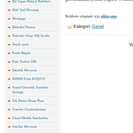
M2 İnşaat Maliyet Bedelleri
Mali Tatil Mevzuatı
Rehbere ulaşmak için
tıklayınız
Mortgage
Kategori:
Genel
Mükellef Panosu
Nelerden Vergi SSK Kesilir
Y
Örnek sayfa
Pratik Bilgiler
Prim Tarifesi SSK
Sakatlık Mevzuatı
SMMM Ertan KOŞUCU
Sosyal Güvenlik Terimleri
Sözlüğü
Tek Düzen Hesap Planı
Transfer Fiyatlandırması
Ulusal Meslek Standartları
Vakıflar Mevzuatı