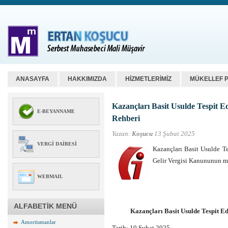
ANASAYFA
HAKKIMIZDA
HİZMETLERİMİZ
MÜKELLEF 
Kazançları Basit Usulde Tespit Edi
E-BEYANNAME
Rehberi
Yazan:
Koşucu
13 Şubat 2025
VERGI DAIRESI
Kazançları Basit Usulde Te
Gelir Vergisi Kanununun m
WEBMAIL
ALFABETİK MENÜ
Kazançları Basit Usulde Tespit Edi
Amortismanlar
Tarih: 10 Şubat 2025