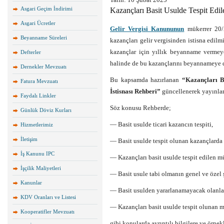
Asgari Geçim İndirimi
Kazançları Basit Usulde Tespit Edile
Asgari Ücretler
Gelir Vergisi Kanununun
mükerrer 20/A
Beyanname Süreleri
kazançları gelir vergisinden istisna edilmi
kazançlar için yıllık beyanname vermey
Defterler
halinde de bu kazançlarını beyannameye d
Dernekler Mevzuatı
Bu kapsamda hazırlanan
“Kazançları Ba
Fatura Mevzuatı
İstisnası Rehberi”
güncellenerek yayınlan
Faydalı Linkler
Söz konusu Rehberde;
Günlük Döviz Kurları
— Basit usulde ticari kazancın tespiti,
Hizmetlerimiz
İletişim
— Basit usulde tespit olunan kazançlarda ge
İş Kanunu IPC
— Kazançları basit usulde tespit edilen mü
İşçilik Maliyetleri
— Basit usule tabi olmanın genel ve özel ş
Kanunlar
— Basit usulden yararlanamayacak olanla
KDV Oranları ve Listesi
— Kazançları basit usulde tespit olunan m
Kooperatifler Mevzuatı
gibi konularda ayrıntılı bilgilere ve örnekl