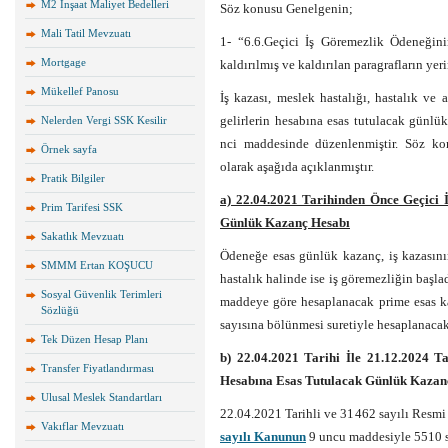
M2 İnşaat Maliyet Bedelleri
Söz konusu Genelgenin;
Mali Tatil Mevzuatı
1- “6.6.Geçici İş Göremezlik Ödeneğini
Mortgage
kaldırılmış ve kaldırılan paragrafların yer
Mükellef Panosu
İş kazası, meslek hastalığı, hastalık ve
gelirlerin hesabına esas tutulacak günl
Nelerden Vergi SSK Kesilir
nci maddesinde düzenlenmiştir. Söz k
Örnek sayfa
olarak aşağıda açıklanmıştır.
Pratik Bilgiler
a) 22.04.2021 Tarihinden Önce Geçici 
Prim Tarifesi SSK
Günlük Kazanç Hesabı
Sakatlık Mevzuatı
Ödeneğe esas günlük kazanç, iş kazasın
SMMM Ertan KOŞUCU
hastalık halinde ise iş göremezliğin başla
Sosyal Güvenlik Terimleri
maddeye göre hesaplanacak prime esas k
Sözlüğü
sayısına bölünmesi suretiyle hesaplanacakt
Tek Düzen Hesap Planı
b) 22.04.2021 Tarihi İle 21.12.2024 T
Transfer Fiyatlandırması
Hesabına Esas Tutulacak Günlük Kazan
Ulusal Meslek Standartları
22.04.2021 Tarihli ve 31462 sayılı Resmi
Vakıflar Mevzuatı
sayılı Kanunun
9 uncu maddesiyle 5510 sa