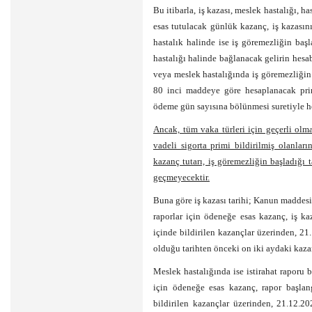
Bu itibarla, iş kazası, meslek hastalığı, h
esas tutulacak günlük kazanç, iş kazası
hastalık halinde ise iş göremezliğin baş
hastalığı halinde bağlanacak gelirin hesa
veya meslek hastalığında iş göremezliğin 
80 inci maddeye göre hesaplanacak prim
ödeme gün sayısına bölünmesi suretiyle h
Ancak, tüm vaka türleri için geçerli olm
vadeli sigorta primi bildirilmiş olanlar
kazanç tutarı, iş göremezliğin başladığı t
geçmeyecektir.
Buna göre iş kazası tarihi; Kanun maddesi
raporlar için ödeneğe esas kazanç, iş k
içinde bildirilen kazançlar üzerinden, 21.
olduğu tarihten önceki on iki aydaki kaza
Meslek hastalığında ise istirahat raporu 
için ödeneğe esas kazanç, rapor başlan
bildirilen kazançlar üzerinden, 21.12.20