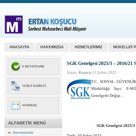
ANASAYFA
HAKKIMIZDA
HİZMETLERİMİZ
MÜKELLEF 
SGK Genelgesi 2025/3 – 2016/21 S
E-BEYANNAME
Yazan:
Koşucu
13 Şubat 2025
T.C. SOSYAL GÜVENLİK
VERGI DAIRESI
Müdürlüğü Sayı: E-965
Genelgede Değişi…
WEBMAIL
ALFABETİK MENÜ
SGK Genelgesi 2025/3 
Amortismanlar
Tarih: 10 Şubat 2025