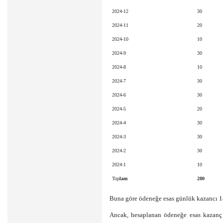
2024-12
30
2024-11
20
2024-10
10
2024-9
30
2024-8
10
2024-7
30
2024-6
30
2024-5
20
2024-4
30
2024-3
30
2024-2
30
2024-1
10
Top
lam
280
Buna göre ödeneğe esas günlük kazancı 1
Ancak, hesaplanan ödeneğe esas kazanç 