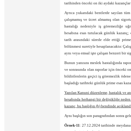
tarihinden önceki on iki aydaki kazançlar
Ayrıca yukarıdaki bentlerde sayılan tüm 
çalışmamış ve ücret almamış olan sigorta
hastalığı nedeniyle iş göremezliğe uğr
hesabına esas tutulacak günlük kazanç; ç
tarih arasındaki sürede elde ettiği prim
bölünmesi suretiyle hesaplanacaktır. Çalı
aynı veya emsal işte çalışan benzeri bir si
Bunun yanısıra meslek hastalığında rapor 
ve sonrasında olan raporlar için önceki on
bildirilenlerin geçici iş göremezlik öden
başladığı tarihteki günlük prime esas kazan
Yapılan Kanuni düzenleme, hastalık ve an
hesabında herhangi bir değişikliğe neden
kazanç, bu başlığın (b) bendinde açıkland
Aynı başlığın son paragrafından sonra gel
Örnek-11
: 27.12.2024 tarihinde meydana 