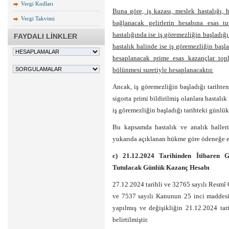
Vergi Kodları
Buna göre, iş kazası, meslek hastalığı, 
Vergi Takvimi
bağlanacak gelirlerin hesabına esas t
hastalığında ise iş göremezliğin başladığı
FAYDALI LİNKLER
hastalık halinde ise iş göremezliğin baş
hesaplanacak prime esas kazançlar top
bölünmesi suretiyle hesaplanacaktır.
Ancak, iş göremezliğin başladığı tarihte
sigorta primi bildirilmiş olanlara hastal
iş göremezliğin başladığı tarihteki günlük
Bu kapsamda hastalık ve analık halleri
yukarıda açıklanan hükme göre ödeneğe es
c) 21.12.2024 Tarihinden İtibaren 
Tutulacak Günlük Kazanç Hesabı
27.12.2024 tarihli ve 32765 sayılı Resmî
ve 7537 sayılı Kanunun 25 inci maddesi
yapılmış ve değişikliğin 21.12.2024 tar
belirtilmiştir.