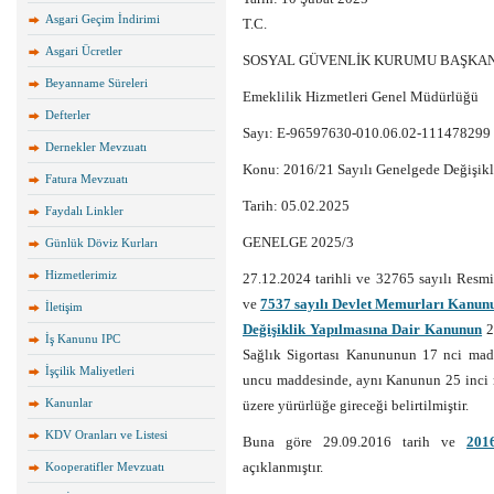
Asgari Geçim İndirimi
T.C.
Asgari Ücretler
SOSYAL GÜVENLİK KURUMU BAŞKAN
Beyanname Süreleri
Emeklilik Hizmetleri Genel Müdürlüğü
Defterler
Sayı: E-96597630-010.06.02-111478299
Dernekler Mevzuatı
Konu: 2016/21 Sayılı Genelgede Değişikl
Fatura Mevzuatı
Tarih: 05.02.2025
Faydalı Linkler
GENELGE 2025/3
Günlük Döviz Kurları
Hizmetlerimiz
27.12.2024 tarihli ve 32765 sayılı Resmi
ve
7537 sayılı Devlet Memurları Kanu
İletişim
Değişiklik Yapılmasına Dair Kanunun
2
İş Kanunu IPC
Sağlık Sigortası Kanununun 17 nci madd
İşçilik Maliyetleri
uncu maddesinde, aynı Kanunun 25 inci m
Kanunlar
üzere yürürlüğe gireceği belirtilmiştir.
KDV Oranları ve Listesi
Buna göre 29.09.2016 tarih ve
201
açıklanmıştır.
Kooperatifler Mevzuatı