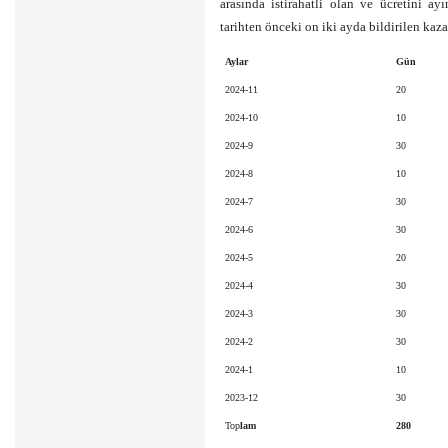
arasında istirahatli olan ve ücretini ay
tarihten önceki on iki ayda bildirilen kaza
Aylar
Gün
2024-11
20
2024-10
10
2024-9
30
2024-8
10
2024-7
30
2024-6
30
2024-5
20
2024-4
30
2024-3
30
2024-2
30
2024-1
10
2023-12
30
Top
lam
280