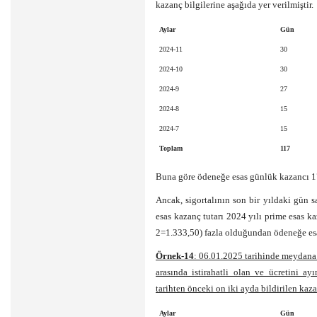
kazanç bilgilerine aşağıda yer verilmiştir.
Aylar
Gün
2024-11
30
2024-10
30
2024-9
27
2024-8
15
2024-7
15
Toplam
117
Buna göre ödeneğe esas günlük kazancı 1
Ancak, sigortalının son bir yıldaki gün
esas kazanç tutarı 2024 yılı prime esas ka
2=1.333,50) fazla olduğundan ödeneğe esa
Örnek-14
: 06.01.2025 tarihinde meydana 
arasında istirahatli olan ve ücretini ay
tarihten önceki on iki ayda bildirilen kaza
Aylar
Gün