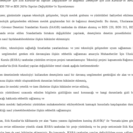
enetçiler İçin Etik Kurallar’da Yapılan Değişiklikler ile Bağımsız Denetçiler İçin Etik Kurallar’ın Revi
BDS 700 ve BDS 260’ta Yapılan Değişiklikler’in Yayımlanması
üzere; günümüzde yaşanan teknolojik gelişmeler, birçok meslek grubunu ve yürüttükleri faaliyetleri etkileme
nolojik gelişmelerden etkilenen meslek gruplarından biri de bağımsız denetçilerdir. Bu durum, Uluslarara
 Güvence Denetimi Standartları Kurulu (IAASB) tarafından da dikkate alınmış ve BDS 220, BDS 315, B
nda revize edilen Standartlarda birtakım değişiklikler yapılarak, denetçilerin denetim prosedürlerini
n nasıl faydalanabileceklerine ilişkin hükümler eklenmiştir.
rlikte, teknolojinin sağladığı fırsatlardan yararlanılması ve yeni teknolojik gelişmelere uyum sağlanması 
in sergilemeleri gereken etik davranışlara ilişkin rehberlik sağlanması amacıyla Muhasebeciler İçin Ulusla
ı Kurulu (IESBA) tarafından yürütülen revizyon projesi tamamlanmıştır. Teknoloji projesi kapsamında Bağımsı
urallar’da (Etik Kurallar) yapılan değişiklikler temel olarak aşağıda özetlenmektedir:
en denetimlerde teknolojiyi kullanırken denetçilerin nasıl bir davranış sergilemeleri gerektiğini ele alan ve t
mına ilişkin tehdit oluşturabilecek durumları belirten hükümler eklenmiş,
lama ile mesleki yeterlik ve özen ilkelerine ilişkin hükümler revize edilmiş,
in yürütülmesi sırasında edinilen bilgilerin gizliliğinin nasıl korunacağı ve hangi durumlarda gizli bi
acağı hakkında rehberlik sağlanmış ve
lerin mesleki faaliyetlerini yürütürken muhakemelerini etkileyebilecek karmaşık hususlarla karşılaşmaları du
klığı nasıl yönetebileceklerine ilişkin rehberlik sağlanmıştır.
tan, Etik Kurallar’da hâlihazırda yer alan “kamu yararını ilgilendiren kuruluş (KAYİK)” ile “borsada işlem gö
nın revize edilmesine yönelik olarak IESBA tarafından bir proje yürütülmüş ve bu proje neticesinde Etik Kur
mlar hem de yeni hükümler eklenmiştir. Bu kapsamda, IESBA tarafından yapılan değişikliklere uyum sağlam