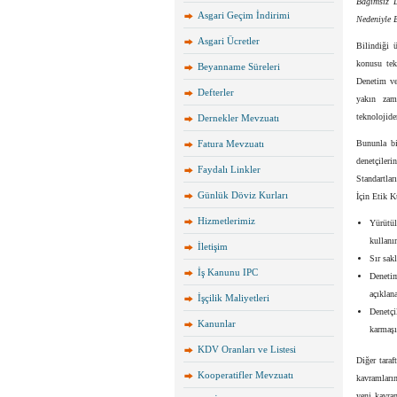
Bağımsız D
Asgari Geçim İndirimi
Nedeniyle 
Asgari Ücretler
Bilindiği 
konusu tek
Beyanname Süreleri
Denetim ve
Defterler
yakın zama
teknolojide
Dernekler Mevzuatı
Fatura Mevzuatı
Bununla bi
denetçiler
Faydalı Linkler
Standartlar
Günlük Döviz Kurları
İçin Etik K
Hizmetlerimiz
Yürütül
kullanı
İletişim
Sır sak
İş Kanunu IPC
Denetim
açıklan
İşçilik Maliyetleri
Denetçi
Kanunlar
karmaşı
KDV Oranları ve Listesi
Diğer taraf
Kooperatifler Mevzuatı
kavramları
yeni kavra