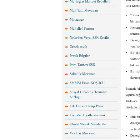
M2 İnşaat Maliyet Bedelleri
Etik Kurall
Mali Tatil Mevzuatı
“Borsad
Mortgage
bir tan
Herhang
Mükellef Panosu
belirle
Nelerden Vergi SSK Kesilir
Denetçi
Örnek sayfa
yeni ka
Bir iş
Pratik Bilgiler
faktörl
Prim Tarifesi SSK
beklenti
Bir iş
Sakatlık Mevzuatı
durumun
SMMM Ertan KOŞUCU
Bununla bi
Sosyal Güvenlik Terimleri
yapılan de
Sözlüğü
Tablolara 
Tek Düzen Hesap Planı
hükümleri r
Transfer Fiyatlandırması
Etik hü
denetçi
Ulusal Meslek Standartları
ve bu d
Vakıflar Mevzuatı
Denetçi