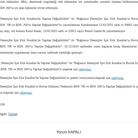
zlık hükümleri dâhil, denetimde uyguladığı etik hükümleri üst yönetimden sorumlu olanlara bildirmesine
BDS 260’ta yer alan hükümler revize edilmiştir.
Denetçiler İçin Etik Kurallar’da Yapılan Değişiklikler” ile “Bağımsız Denetçiler İçin Etik Kurallar’ın Revi
BDS 700 ve BDS 260’ta Yapılan Değişiklikler”in yayımlanması Kurulumuzun 12/02/2025 tarih ve 30002 sayıl
iş olup, söz konusu Kurul Kararı, 23/02/2025 tarih ve 32822 sayılı Resmî Gazete’de yayımlanmıştır.
Denetçiler İçin Etik Kurallar’da Yapılan Değişiklikler” ile “Bağımsız Denetçiler İçin Etik Kurallar’ın Revi
BDS 700 ve BDS 260’ta Yapılan Değişiklikler”, 31/12/2024 tarihinden sonra başlayan hesap dönemlerine a
denetiminde uygulanmak üzere yayımı tarihinde yürürlüğe girmiştir.
Denetçiler İçin Etik Kurallar’da Yapılan Değişiklikler” ile “Bağımsız Denetçiler İçin Etik Kurallar’ın Revize E
 BDS 700 ve BDS 260’ta Yapılan Değişiklikler”e ulaşmak için
tıklayınız.
enetçiler İçin Etik Kurallar’da Yapılan Değişiklikler’in işaretli versiyonuna ulaşmak için
tıklayınız.
Denetçiler İçin Etik Kurallar’ın Revize Edilmesi Nedeniyle BDS 700 ve BDS 260’ta Yapılan Değişiklikler’in iş
na ulaşmak için
tıklayınız.
GK
gori:
Genel
Yorum KAPALI.