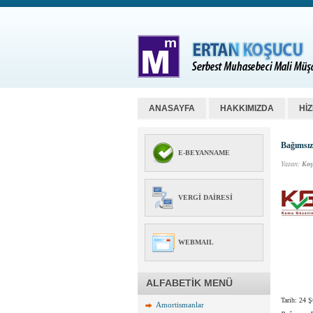
ANASAYFA
HAKKIMIZDA
Hİ
Bağımsız
E-BEYANNAME
Yazan:
Koş
VERGI DAIRESI
WEBMAIL
ALFABETİK MENÜ
Tarih: 24 
Amortismanlar