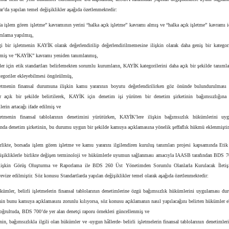
ar’da yapılan temel değişiklikler aşağıda özetlenmektedir:
a işlem gören işletme” kavramının yerini “halka açık işletme” kavramı almış ve “halka açık işletme” kavramı i
ımlama yapılmış,
i bir işletmenin KAYİK olarak değerlendirilip değerlendirilmemesine ilişkin olarak daha geniş bir kategori
nmiş ve “KAYİK” kavramı yeniden tanımlanmış,
ler için etik standartları belirlemekten sorumlu kurumların, KAYİK kategorilerini daha açık bir şekilde tanıml
tegoriler ekleyebilmesi öngörülmüş,
letmenin finansal durumuna ilişkin kamu yararının boyutu değerlendirilirken göz önünde bulundurulması 
er açık bir şekilde belirtilerek, KAYİK için denetim işi yürüten bir denetim şirketinin bağımsızlığına
lerin artacağı ifade edilmiş ve
letmenin finansal tablolarının denetimini yürütürken, KAYİK’lere ilişkin bağımsızlık hükümlerini uyg
da denetim şirketinin, bu durumu uygun bir şekilde kamuya açıklamasına yönelik şeffaflık hükmü eklenmiştir
rlikte, borsada işlem gören işletme ve kamu yararını ilgilendiren kuruluş tanımları projesi kapsamında Etik 
ğişikliklerle birlikte değişen terminoloji ve hükümlerle uyumun sağlanması amacıyla IAASB tarafından BDS 7
İlişkin Görüş Oluşturma ve Raporlama ile BDS 260 Üst Yönetimden Sorumlu Olanlarla Kurulacak İletişi
evize edilmiştir. Söz konusu Standartlarda yapılan değişiklikler temel olarak aşağıda özetlenmektedir:
kümler, belirli işletmelerin finansal tablolarının denetimlerine özgü bağımsızlık hükümlerini uygulaması d
nin bunu kamuya açıklamasını zorunlu kılıyorsa, söz konusu açıklamanın nasıl yapılacağını belirten hükümler 
oğrultuda, BDS 700’de yer alan denetçi raporu örnekleri güncellenmiş ve
nin, bağımsızlıkla ilgili olan hükümler ve -uygun hâllerde- belirli işletmelerin finansal tablolarının denetimler