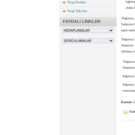
bağımsı
Vergi Kodları
olarak 
Vergi Takvimi
“Bağımsız 
FAYDALI LİNKLER
Nedeniyle 
kabul edilm
“Bağımsız 
Nedeniyle 
tabloların 
“Bağımsız 
Nedeniyle
Bağımsız D
Bağımsız 
versiyonu
Kaynak:
K
Kate