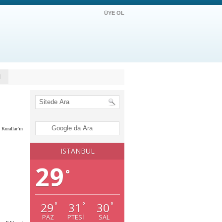
ÜYE OL
M
Kurallar’ın
ISTANBUL
29
°
29
31
30
°
°
°
PAZ
PTESI
SAL