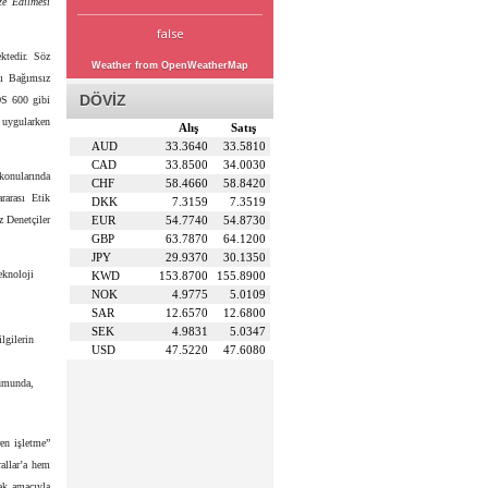
ze Edilmesi
false
ktedir. Söz
Weather from OpenWeatherMap
sı Bağımsız
DÖVİZ
DS 600 gibi
 uygularken
Alış
Satış
AUD
33.3640
33.5810
CAD
33.8500
34.0030
konularında
CHF
58.4660
58.8420
rarası Etik
DKK
7.3159
7.3519
z Denetçiler
EUR
54.7740
54.8730
GBP
63.7870
64.1200
JPY
29.9370
30.1350
eknoloji
KWD
153.8700
155.8900
NOK
4.9775
5.0109
SAR
12.6570
12.6800
SEK
4.9831
5.0347
lgilerin
USD
47.5220
47.6080
rumunda,
ren işletme”
allar’a hem
ak amacıyla