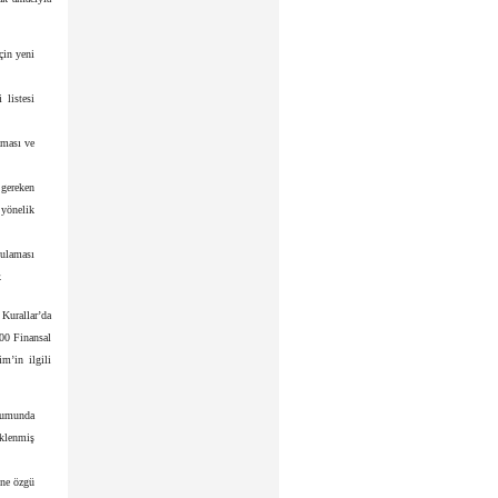
çin yeni
 listesi
aması ve
gereken
 yönelik
ulaması
.
Kurallar’da
00 Finansal
m’in ilgili
urumunda
eklenmiş
ine özgü