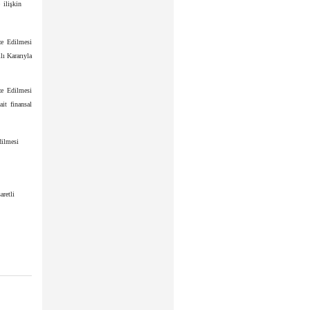
 ilişkin
ze Edilmesi
ı Kararıyla
ze Edilmesi
it finansal
dilmesi
aretli