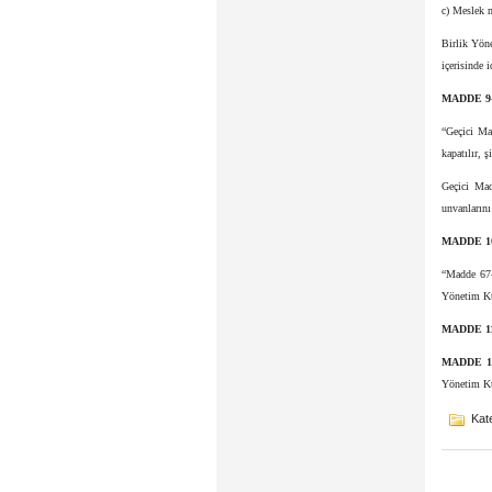
c) Meslek 
Birlik Yöne
içerisinde i
MADDE 9
“Geçici Ma
kapatılır, 
Geçici Mad
unvanların
MADDE 1
“Madde 67-
Yönetim Ku
MADDE 1
MADDE 1
Yönetim Ku
Kate