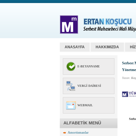
ANASAYFA
HAKKIMIZDA
Hİ
Serbest 
E-BEYANNAME
Yönetmel
Yazan:
Koş
VERGI DAIRESI
WEBMAIL
Serbe
ALFABETİK MENÜ
Amortismanlar