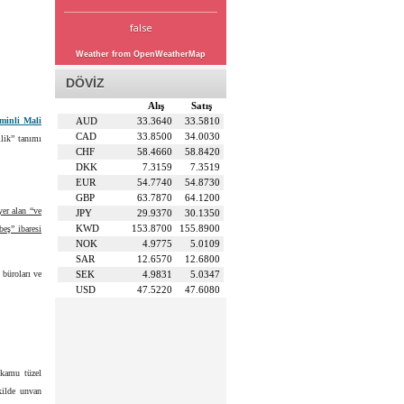
false
Weather from OpenWeatherMap
DÖVİZ
Alış
Satış
minli Mali
AUD
33.3640
33.5810
CAD
33.8500
34.0030
lik” tanımı
CHF
58.4660
58.8420
DKK
7.3159
7.3519
EUR
54.7740
54.8730
GBP
63.7870
64.1200
er alan “ve
JPY
29.9370
30.1350
KWD
153.8700
155.8900
beş” ibaresi
NOK
4.9775
5.0109
SAR
12.6570
12.6800
 büroları ve
SEK
4.9831
5.0347
USD
47.5220
47.6080
 kamu tüzel
ekilde unvan