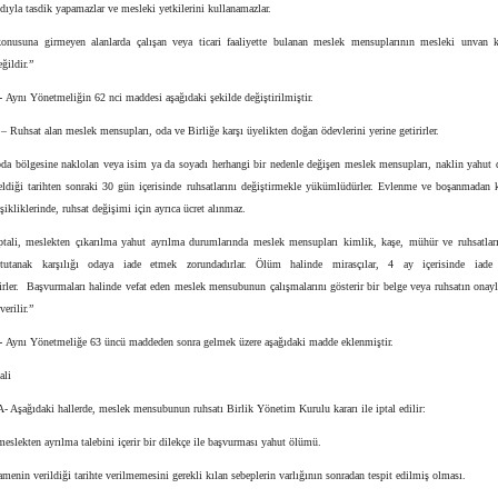
ıyla tasdik yapamazlar ve mesleki yetkilerini kullanamazlar.
onusuna girmeyen alanlarda çalışan veya ticari faaliyette bulanan meslek mensuplarının mesleki unvan k
ildir.”
-
Aynı Yönetmeliğin 62 nci maddesi aşağıdaki şekilde değiştirilmiştir.
 Ruhsat alan meslek mensupları, oda ve Birliğe karşı üyelikten doğan ödevlerini yerine getirirler.
oda bölgesine naklolan veya isim ya da soyadı herhangi bir nedenle değişen meslek mensupları, naklin yahut d
ldiği tarihten sonraki 30 gün içerisinde ruhsatlarını değiştirmekle yükümlüdürler. Evlenme ve boşanmadan 
şikliklerinde, ruhsat değişimi için ayrıca ücret alınmaz.
ptali, meslekten çıkarılma yahut ayrılma durumlarında meslek mensupları kimlik, kaşe, mühür ve ruhsatlar
 tutanak karşılığı odaya iade etmek zorundadırlar. Ölüm halinde mirasçılar, 4 ay içerisinde iade 
rirler. Başvurmaları halinde vefat eden meslek mensubunun çalışmalarını gösterir bir belge veya ruhsatın onayl
verilir.”
-
Aynı Yönetmeliğe 63 üncü maddeden sonra gelmek üzere aşağıdaki madde eklenmiştir.
ali
 Aşağıdaki hallerde, meslek mensubunun ruhsatı Birlik Yönetim Kurulu kararı ile iptal edilir:
meslekten ayrılma talebini içerir bir dilekçe ile başvurması yahut ölümü.
menin verildiği tarihte verilmemesini gerekli kılan sebeplerin varlığının sonradan tespit edilmiş olması.