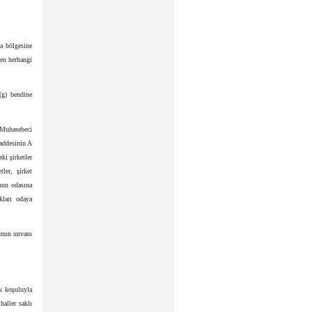
da bölgesine
ten herhangi
(g) bendine
 Muhasebeci
maddesinin A
ki şirketler
ler, şirket
nun odasına
ukları odaya
bunun unvanı
k koşuluyla
haller saklı