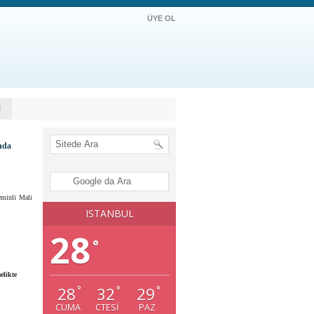
ÜYE OL
M
nda
eminli Mali
ISTANBUL
28
°
elikte
28
32
29
°
°
°
CUMA
CTESI
PAZ