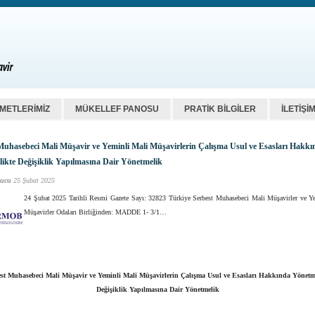
ZMETLERİMİZ
MÜKELLEF PANOSU
PRATİK BİLGİLER
İLETİŞİ
Muhasebeci Mali Müşavir ve Yeminli Mali Müşavirlerin Çalışma Usul ve Esasları Hakkı
ikte Değişiklik Yapılmasına Dair Yönetmelik
ucu
25 Şubat 2025
24 Şubat 2025 Tarihli Resmi Gazete Sayı: 32823 Türkiye Serbest Muhasebeci Mali Müşavirler ve Y
Müşavirler Odaları Birliğinden: MADDE 1- 3/1…
st Muhasebeci Mali Müşavir ve Yeminli Mali Müşavirlerin Çalışma Usul ve Esasları Hakkında Yönetm
Değişiklik Yapılmasına Dair Yönetmelik