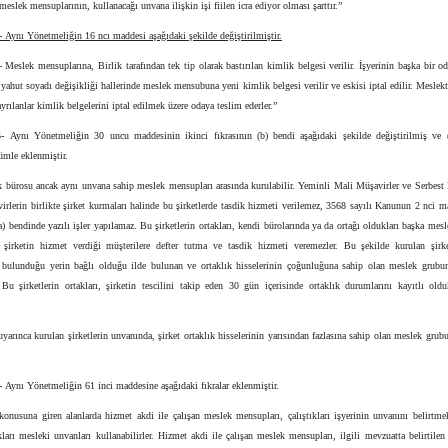
meslek mensuplarının, kullanacağı unvana ilişkin işi fiilen icra ediyor olması şarttır.”
-
Aynı Yönetmeliğin 16 ncı maddesi aşağıdaki şekilde değiştirilmiştir.
Meslek mensuplarına, Birlik tarafından tek tip olarak bastırılan kimlik belgesi verilir. İşyerinin başka bir o
 yahut soyadı değişikliği hallerinde meslek mensubuna yeni kimlik belgesi verilir ve eskisi iptal edilir. Meslek
 ayrılanlar kimlik belgelerini iptal edilmek üzere odaya teslim ederler.”
-
Aynı Yönetmeliğin 30 uncu maddesinin ikinci fıkrasının (b) bendi aşağıdaki şekilde değiştirilmiş ve 
ümle eklenmiştir.
ık bürosu ancak aynı unvana sahip meslek mensupları arasında kurulabilir. Yeminli Mali Müşavirler ve Serbest
rlerin birlikte şirket kurmaları halinde bu şirketlerde tasdik hizmeti verilemez, 3568 sayılı Kanunun 2 nci 
(a) bendinde yazılı işler yapılamaz. Bu şirketlerin ortakları, kendi bürolarında ya da ortağı oldukları başka mesle
la şirketin hizmet verdiği müşterilere defter tutma ve tasdik hizmeti veremezler. Bu şekilde kurulan şirket
 bulunduğu yerin bağlı olduğu ilde bulunan ve ortaklık hisselerinin çoğunluğuna sahip olan meslek grubu
 Bu şirketlerin ortakları, şirketin tescilini takip eden 30 gün içerisinde ortaklık durumlarını kayıtlı old
uyarınca kurulan şirketlerin unvanında, şirket ortaklık hisselerinin yarısından fazlasına sahip olan meslek gru
-
Aynı Yönetmeliğin 61 inci maddesine aşağıdaki fıkralar eklenmiştir.
konusuna giren alanlarda hizmet akdi ile çalışan meslek mensupları, çalıştıkları işyerinin unvanını belirtme
ları mesleki unvanları kullanabilirler. Hizmet akdi ile çalışan meslek mensupları, ilgili mevzuatta belirtilen 