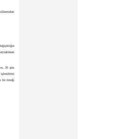
ullanmaları
eğişikliğin
kaynaklanan
ını, 30 gün
işlemlerini
ı bir örneği