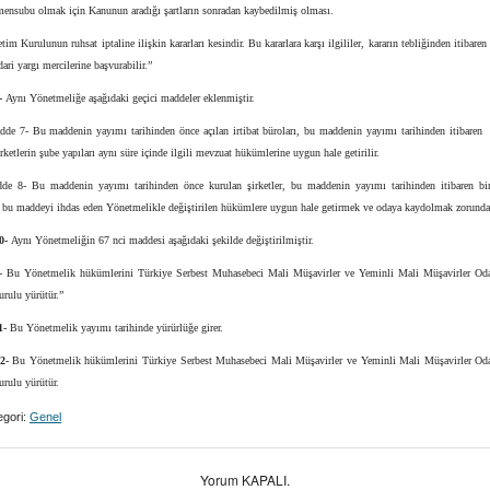
mensubu olmak için Kanunun aradığı şartların sonradan kaybedilmiş olması.
tim Kurulunun ruhsat iptaline ilişkin kararları kesindir. Bu kararlara karşı ilgililer, kararın tebliğinden itibaren 
dari yargı mercilerine başvurabilir.”
-
Aynı Yönetmeliğe aşağıdaki geçici maddeler eklenmiştir.
dde 7- Bu maddenin yayımı tarihinden önce açılan irtibat büroları, bu maddenin yayımı tarihinden itibaren 
şirketlerin şube yapıları aynı süre içinde ilgili mevzuat hükümlerine uygun hale getirilir.
de 8- Bu maddenin yayımı tarihinden önce kurulan şirketler, bu maddenin yayımı tarihinden itibaren bir
ı bu maddeyi ihdas eden Yönetmelikle değiştirilen hükümlere uygun hale getirmek ve odaya kaydolmak zorunda
0-
Aynı Yönetmeliğin 67 nci maddesi aşağıdaki şekilde değiştirilmiştir.
 Bu Yönetmelik hükümlerini Türkiye Serbest Muhasebeci Mali Müşavirler ve Yeminli Mali Müşavirler Odal
rulu yürütür.”
1-
Bu Yönetmelik yayımı tarihinde yürürlüğe girer.
2-
Bu Yönetmelik hükümlerini Türkiye Serbest Muhasebeci Mali Müşavirler ve Yeminli Mali Müşavirler Odal
rulu yürütür.
gori:
Genel
Yorum KAPALI.