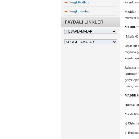
Vergi Kodları
kalmak kayd
Vergi Takvimi
Mesleğin k
mümkün değ
FAYDALI LİNKLER
MADDE 7
“Madde 62 –
Başka bir 
meydana ge
soyadı deği
Ruhsatın i
içerisinde
gerçekleşti
mirasçılara 
MADDE 8
“Ruhsat ipt
Madde 63/A-
a) Kişinin 
b) Ruhsatna