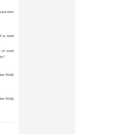
yasal süresi
6 ay içinde
 yıl içinde
dır.”
arı Birliği
arı Birliği