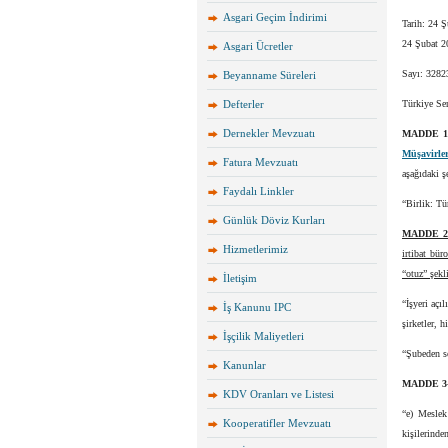
Asgari Geçim İndirimi
Tarih: 24 
24 Şubat 2
Asgari Ücretler
Sayı: 3282
Beyanname Süreleri
Defterler
Türkiye Se
Dernekler Mevzuatı
MADDE 
Müşavirle
Fatura Mevzuatı
aşağıdaki şe
Faydalı Linkler
“Birlik: T
Günlük Döviz Kurları
MADDE 2
Hizmetlerimiz
irtibat bür
“otuz” şekli
İletişim
“İşyeri açı
İş Kanunu IPC
şirketler, h
İşçilik Maliyetleri
“Şubeden s
Kanunlar
MADDE 3
KDV Oranları ve Listesi
“e) Meslek
Kooperatifler Mevzuatı
kişilerinde