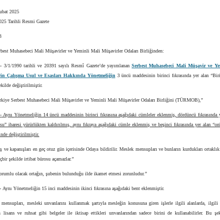
Şubat 2025
025 Tarihli Resmi Gazete
3
rbest Muhasebeci Mali Müşavirler ve Yeminli Mali Müşavirler Odaları Birliğinden:
1-
3/1/1990 tarihli ve 20391 sayılı Resmî Gazete’de yayımlanan
Serbest Muhasebeci Mali Müşavir ve Ye
rin Çalışma Usul ve Esasları Hakkında Yönetmeliğin
3 üncü maddesinin birinci fıkrasında yer alan “Biri
kilde değiştirilmiştir.
ürkiye Serbest Muhasebeci Mali Müşavirler ve Yeminli Mali Müşavirler Odaları Birliğini (TÜRMOB),”
-
Aynı Yönetmeliğin 14 üncü maddesinin birinci fıkrasına aşağıdaki cümleler eklenmiş, dördüncü fıkrasında y
osu” ibaresi yürürlükten kaldırılmış, aynı fıkraya aşağıdaki cümle eklenmiş ve beşinci fıkrasında yer alan “on
nde değiştirilmiştir.
lış ve kapanışları en geç otuz gün içerisinde Odaya bildirilir. Meslek mensupları ve bunların kurdukları ortaklık
içbir şekilde irtibat bürosu açamazlar.”
orumlu olacak ortağın, şubenin bulunduğu ilde ikamet etmesi zorunludur.”
-
Aynı Yönetmeliğin 15 inci maddesinin ikinci fıkrasına aşağıdaki bent eklenmiştir.
 mensupları, mesleki unvanlarını kullanmak şartıyla mesleğin konusuna giren işlerle ilgili alanlarda, ilgili
n lisans ve ruhsat gibi belgeler ile iktisap ettikleri unvanlarından sadece birini de kullanabilirler. Bu ş