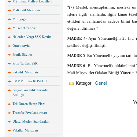
M2 İnşaat Maliyet Bedelleri
“(7) Meslek mensuplarının, mesleki unv
Mali Tatil Mevzuatı
işlerle ilgili alanlarda, ilgili kamu tüz
Mortgage
ettikleri unvanlarından sadece birini ba
Mükellef Panosu
değerlendirilmez.”
Nelerden Vergi SSK Kesilir
MADDE 4-
Aynı Yönetmeliğin 25 inci ma
şeklinde değiştirilmiştir.
Örnek sayfa
Pratik Bilgiler
MADDE 5-
Bu Yönetmelik yayımı tarihind
Prim Tarifesi SSK
MADDE 6-
Bu Yönetmelik hükümlerini T
Sakatlık Mevzuatı
Mali Müşavirler Odaları Birliği Yönetim 
SMMM Ertan KOŞUCU
Kategori:
Genel
Sosyal Güvenlik Terimleri
Sözlüğü
Y
Tek Düzen Hesap Planı
Transfer Fiyatlandırması
Ulusal Meslek Standartları
Vakıflar Mevzuatı