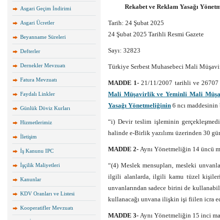
Rekabet ve Reklam Yasağı Yönetme
Asgari Geçim İndirimi
Tarih: 24 Şubat 2025
Asgari Ücretler
24 Şubat 2025 Tarihli Resmi Gazete
Beyanname Süreleri
Sayı: 32823
Defterler
Dernekler Mevzuatı
Türkiye Serbest Muhasebeci Mali Müşavirl
Fatura Mevzuatı
MADDE 1-
21/11/2007 tarihli ve 26707
Mali Müşavirlik ve Yeminli Mali Müşav
Faydalı Linkler
Yasağı Yönetmeliğinin
6 ncı maddesinin b
Günlük Döviz Kurları
“i) Devir teslim işleminin gerçekleşmed
Hizmetlerimiz
halinde e-Birlik yazılımı üzerinden 30 gü
İletişim
MADDE 2-
Aynı Yönetmeliğin 14 üncü mad
İş Kanunu IPC
“(4) Meslek mensupları, mesleki unvanlar
İşçilik Maliyetleri
ilgili alanlarda, ilgili kamu tüzel kişile
Kanunlar
unvanlarından sadece birini de kullanabi
KDV Oranları ve Listesi
kullanacağı unvana ilişkin işi fiilen icra e
Kooperatifler Mevzuatı
MADDE 3-
Aynı Yönetmeliğin 15 inci mad