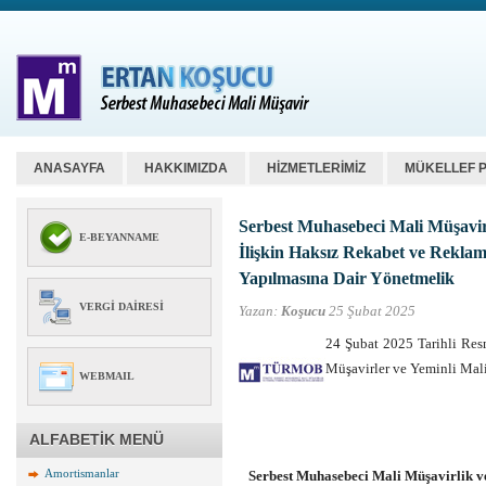
ANASAYFA
HAKKIMIZDA
HİZMETLERİMİZ
MÜKELLEF 
Serbest Muhasebeci Mali Müşavirl
E-BEYANNAME
İlişkin Haksız Rekabet ve Reklam
Yapılmasına Dair Yönetmelik
VERGI DAIRESI
Yazan:
Koşucu
25 Şubat 2025
24 Şubat 2025 Tarihli Res
Müşavirler ve Yeminli Mal
WEBMAIL
ALFABETİK MENÜ
Amortismanlar
Serbest Muhasebeci Mali Müşavirlik ve