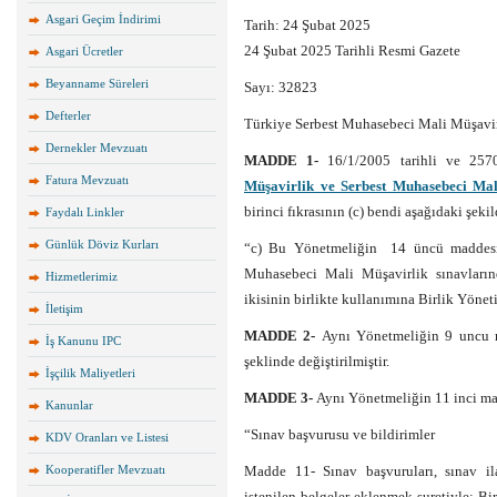
Asgari Geçim İndirimi
Tarih: 24 Şubat 2025
24 Şubat 2025 Tarihli Resmi Gazete
Asgari Ücretler
Beyanname Süreleri
Sayı: 32823
Defterler
Türkiye Serbest Muhasebeci Mali Müşavirl
Dernekler Mevzuatı
MADDE 1-
16/1/2005 tarihli ve 25
Fatura Mevzuatı
Müşavirlik ve Serbest Muhasebeci Mal
birinci fıkrasının (c) bendi aşağıdaki şekild
Faydalı Linkler
Günlük Döviz Kurları
“c) Bu Yönetmeliğin 14 üncü maddesi uy
Muhasebeci Mali Müşavirlik sınavlarınd
Hizmetlerimiz
ikisinin birlikte kullanımına Birlik Yönet
İletişim
MADDE 2-
Aynı Yönetmeliğin 9 uncu m
İş Kanunu IPC
şeklinde değiştirilmiştir.
İşçilik Maliyetleri
MADDE 3-
Aynı Yönetmeliğin 11 inci madd
Kanunlar
“Sınav başvurusu ve bildirimler
KDV Oranları ve Listesi
Kooperatifler Mevzuatı
Madde 11- Sınav başvuruları, sınav ila
istenilen belgeler eklenmek suretiyle; Bi