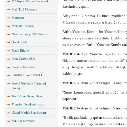
M2 İnşaat Maliyet Bedelleri
üzerinden yapılır.
Mali Tatil Mevzuatı
Adayların ilk sınava 14 üncü maddede b
Mortgage
Müteakip sınavlara adaylar istediği konula
Mükellef Panosu
Birlik Yönetim Kurulu, bu Yönetmelikte y
Nelerden Vergi SSK Kesilir
almaya ve yapmaya yetkilidir. Elektronik
Örnek sayfa
usul ve esasları Birlik Yönetim Kurulu tara
Pratik Bilgiler
MADDE 4-
Aynı Yönetmeliğin 12 nci madd
Prim Tarifesi SSK
Odaların internet sitelerinde ilan edilir”
giriş belgesi verilir” şeklinde değiş
Sakatlık Mevzuatı
kaldırılmıştır.
SMMM Ertan KOŞUCU
MADDE 5-
Aynı Yönetmeliğin 13 üncü ma
Sosyal Güvenlik Terimleri
Sözlüğü
“Sınav komisyonu, gerekli gördüğü haller
Tek Düzen Hesap Planı
yapabilir.”
Transfer Fiyatlandırması
MADDE 6-
Aynı Yönetmeliğin 15 inci mad
Ulusal Meslek Standartları
“Birlik tarafından yapılan sınavlarda; s
Vakıflar Mevzuatı
Merkezi Başkanlığı ya da sınav merkezi o