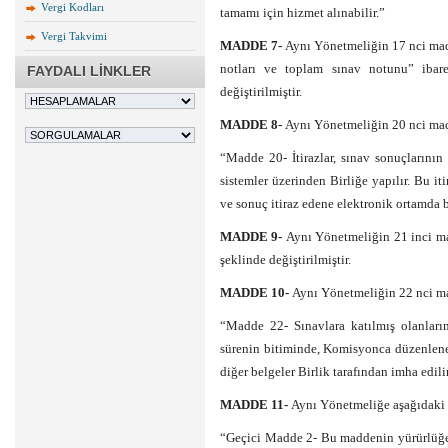
Vergi Kodları
tamamı için hizmet alınabilir.”
Vergi Takvimi
MADDE 7-
Aynı Yönetmeliğin 17 nci madd
notları ve toplam sınav notunu” ibare
FAYDALI LİNKLER
değiştirilmiştir.
MADDE 8-
Aynı Yönetmeliğin 20 nci madd
“Madde 20- İtirazlar, sınav sonuçlarının 
sistemler üzerinden Birliğe yapılır. Bu it
ve sonuç itiraz edene elektronik ortamda bi
MADDE 9-
Aynı Yönetmeliğin 21 inci mad
şeklinde değiştirilmiştir.
MADDE 10-
Aynı Yönetmeliğin 22 nci mad
“Madde 22- Sınavlara katılmış olanların 
sürenin bitiminde, Komisyonca düzenlenen
diğer belgeler Birlik tarafından imha edilir
MADDE 11-
Aynı Yönetmeliğe aşağıdaki 
“Geçici Madde 2- Bu maddenin yürürlüğe g