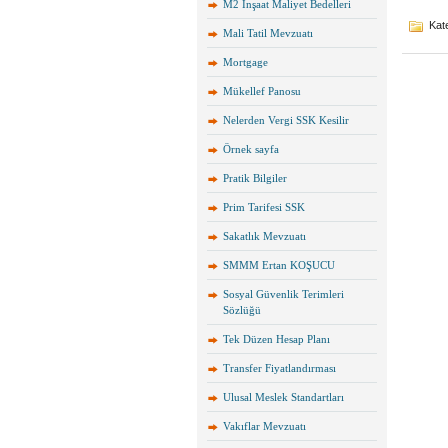
M2 İnşaat Maliyet Bedelleri
Kate
Mali Tatil Mevzuatı
Mortgage
Mükellef Panosu
Nelerden Vergi SSK Kesilir
Örnek sayfa
Pratik Bilgiler
Prim Tarifesi SSK
Sakatlık Mevzuatı
SMMM Ertan KOŞUCU
Sosyal Güvenlik Terimleri
Sözlüğü
Tek Düzen Hesap Planı
Transfer Fiyatlandırması
Ulusal Meslek Standartları
Vakıflar Mevzuatı