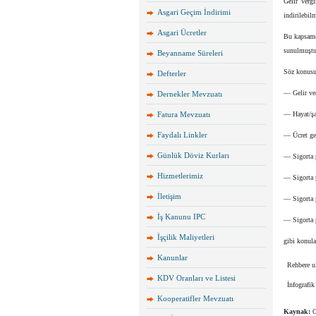
Gelir Vergi
Asgari Geçim İndirimi
indirilebi
Asgari Ücretler
Bu kapsamd
sunulmuştu
Beyanname Süreleri
Söz konusu
Defterler
— Gelir ver
Dernekler Mevzuatı
Fatura Mevzuatı
— Hayat/şah
Faydalı Linkler
— Ücret gel
Günlük Döviz Kurları
— Sigorta 
Hizmetlerimiz
— Sigorta 
İletişim
— Sigorta p
İş Kanunu IPC
— Sigorta 
İşçilik Maliyetleri
gibi konular
Kanunlar
Rehbere u
KDV Oranları ve Listesi
İnfografik
Kooperatifler Mevzuatı
Kaynak:
G