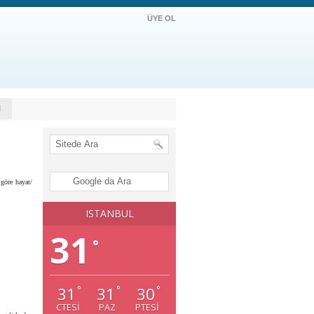
ÜYE OL
M
göre hayat/
ISTANBUL
31
°
31
31
30
°
°
°
CTESI
PAZ
PTESI