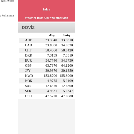
 gelirlerden
false
k kullanıma
Weather from OpenWeatherMap
DÖVİZ
Alış
Satış
AUD
33.3640
33.5810
CAD
33.8500
34.0030
CHF
58.4660
58.8420
DKK
7.3159
7.3519
EUR
54.7740
54.8730
GBP
63.7870
64.1200
JPY
29.9370
30.1350
KWD
153.8700
155.8900
NOK
4.9775
5.0109
SAR
12.6570
12.6800
SEK
4.9831
5.0347
USD
47.5220
47.6080