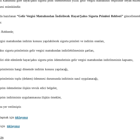
si Kanununa göre hayat/şahıs sigorta prim ödemelerinin yıllık gelir vergisi matrahının tespitinde beyan edilen
lmesi mümkündür.
a hazırlanan
“
Gelir Vergisi Matrahından İndirilecek Hayat/Şahıs Sigorta Primleri Rehberi”
güncellenere
r.
 Rehberde;
gisi matrahından indirim konusu yapılabilecek sigorta primleri ve indirim oranları,
ıs sigorta primlerinin gelir vergisi matrahından indirilebilmesinin şartları,
iri elde edenlerde hayat/şahıs sigorta prim ödemelerinin gelir vergisi matrahından indirilmesinin kapsamı,
primlerinin hangi dönemde indirim konusu yapılacağı,
primlerinin toplu (defaten) ödenmesi durumunda indirimin nasıl uygulanacağı,
rim ödemelerine ilişkin tevsik edici belgeler,
prim indiriminin uygulanmasına ilişkin örnekler,
a yer verilmiştir.
laşmak için
tıklayınız
 için
tıklayınız
İB