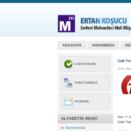
ANASAYFA
HAKKIMIZDA
Hİ
Gelir Ve
E-BEYANNAME
Yazan:
Koş
VERGI DAIRESI
WEBMAIL
Tarih: 27 
ALFABETİK MENÜ
Gelir Ver
Amortismanlar