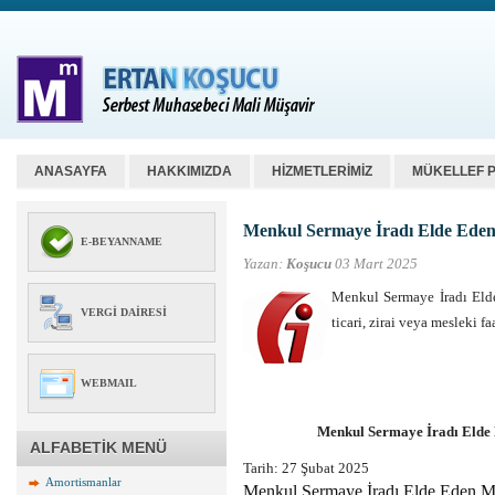
ANASAYFA
HAKKIMIZDA
HİZMETLERİMİZ
MÜKELLEF 
Menkul Sermaye İradı Elde Eden 
E-BEYANNAME
Yazan:
Koşucu
03 Mart 2025
Menkul Sermaye İradı Elde
VERGI DAIRESI
ticari, zirai veya mesleki f
WEBMAIL
Menkul Sermaye İradı Elde 
ALFABETİK MENÜ
Tarih: 27 Şubat 2025
Amortismanlar
Menkul Sermaye İradı Elde Eden Mük