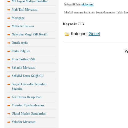
M2 İnşaat Maliyet Bedelleri
İnfografik için
tıklayınız
Mali Tatil Mevzuatı
Menkul sermaye iratlarının beyan durumuna ilişkin öze
Mortgage
Kaynak:
GİB
Mükellef Panosu
Kategori:
Genel
Nelerden Vergi SSK Kesilir
Örnek sayfa
Y
Pratik Bilgiler
Prim Tarifesi SSK
Sakatlık Mevzuatı
SMMM Ertan KOŞUCU
Sosyal Güvenlik Terimleri
Sözlüğü
Tek Düzen Hesap Planı
Transfer Fiyatlandırması
Ulusal Meslek Standartları
Vakıflar Mevzuatı