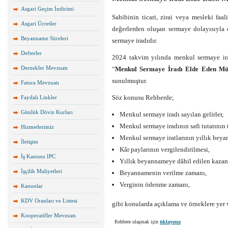
Asgari Geçim İndirimi
Sahibinin ticari, zirai veya mesleki faa
Asgari Ücretler
değerlerden oluşan sermaye dolayısıyla e
Beyanname Süreleri
sermaye iradıdır.
Defterler
2024 takvim yılında menkul sermaye ira
Dernekler Mevzuatı
“
Menkul Sermaye İradı Elde Eden Mük
sunulmuştur.
Fatura Mevzuatı
Söz konusu Rehberde;
Faydalı Linkler
Günlük Döviz Kurları
Menkul sermaye iradı sayılan gelirler,
Menkul sermaye iradının safi tutarının t
Hizmetlerimiz
Menkul sermaye iratlarının yıllık beya
İletişim
Kâr paylarının vergilendirilmesi,
İş Kanunu IPC
Yıllık beyannameye dâhil edilen kazanç
İşçilik Maliyetleri
Beyannamenin verilme zamanı,
Verginin ödenme zamanı,
Kanunlar
KDV Oranları ve Listesi
gibi konularda açıklama ve örneklere yer v
Kooperatifler Mevzuatı
Rehbere ulaşmak için
tıklayınız