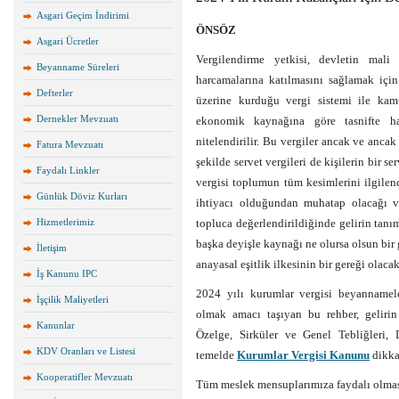
Asgari Geçim İndirimi
ÖNSÖZ
Asgari Ücretler
Vergilendirme yetkisi, devletin mali
Beyanname Süreleri
harcamalarına katılmasını sağlamak için k
Defterler
üzerine kurduğu vergi sistemi ile kamu
Dernekler Mevzuatı
ekonomik kaynağına göre tasnifte har
nitelendirilir. Bu vergiler ancak ve anca
Fatura Mevzuatı
şekilde servet vergileri de kişilerin bir s
Faydalı Linkler
vergisi toplumun tüm kesimlerini ilgilen
Günlük Döviz Kurları
ihtiyacı olduğundan muhatap olacağı ve
Hizmetlerimiz
topluca değerlendirildiğinde gelirin tanım
başka deyişle kaynağı ne olursa olsun bir
İletişim
anayasal eşitlik ilkesinin bir gereği olacakt
İş Kanunu IPC
2024 yılı kurumlar vergisi beyannamele
İşçilik Maliyetleri
olmak amacı taşıyan bu rehber, gelirin
Kanunlar
Özelge, Sirküler ve Genel Tebliğleri,
KDV Oranları ve Listesi
temelde
Kurumlar Vergisi Kanunu
dikkat
Kooperatifler Mevzuatı
Tüm meslek mensuplarımıza faydalı olma