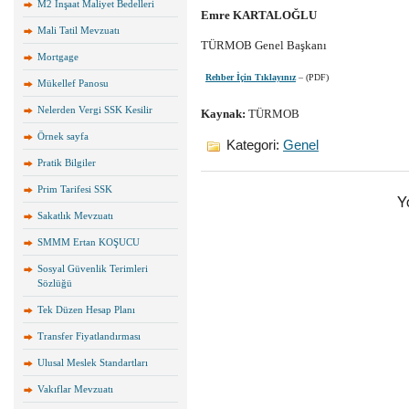
M2 İnşaat Maliyet Bedelleri
Emre KARTALOĞLU
Mali Tatil Mevzuatı
TÜRMOB Genel Başkanı
Mortgage
Rehber İçin Tıklayınız
– (PDF)
Mükellef Panosu
Nelerden Vergi SSK Kesilir
Kaynak:
TÜRMOB
Örnek sayfa
Kategori:
Genel
Pratik Bilgiler
Prim Tarifesi SSK
Y
Sakatlık Mevzuatı
SMMM Ertan KOŞUCU
Sosyal Güvenlik Terimleri
Sözlüğü
Tek Düzen Hesap Planı
Transfer Fiyatlandırması
Ulusal Meslek Standartları
Vakıflar Mevzuatı