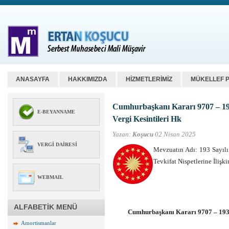
ANASAYFA
HAKKIMIZDA
HİZMETLERİMİZ
MÜKELLEF 
Cumhurbaşkanı Kararı 9707 – 193 
E-BEYANNAME
Vergi Kesintileri Hk
Yazan:
Koşucu
02 Nisan 2025
VERGI DAIRESI
Mevzuatın Adı: 193 Sayıl
Tevkifat Nispetlerine İliş
WEBMAIL
ALFABETİK MENÜ
Cumhurbaşkanı Kararı 9707 – 193 v
Amortismanlar