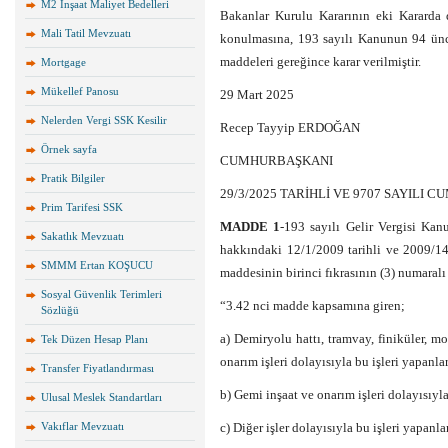
M2 İnşaat Maliyet Bedelleri
Bakanlar Kurulu Kararının eki Kararda 
Mali Tatil Mevzuatı
konulmasına, 193 sayılı Kanunun 94 ünc
maddeleri gereğince karar verilmiştir.
Mortgage
Mükellef Panosu
29 Mart 2025
Nelerden Vergi SSK Kesilir
Recep Tayyip ERDOĞAN
Örnek sayfa
CUMHURBAŞKANI
Pratik Bilgiler
29/3/2025 TARİHLİ VE 9707 SAYILI
Prim Tarifesi SSK
MADDE 1
-193 sayılı Gelir Vergisi Kan
Sakatlık Mevzuatı
hakkındaki 12/1/2009 tarihli ve 2009/14
SMMM Ertan KOŞUCU
maddesinin birinci fıkrasının (3) numaralı 
Sosyal Güvenlik Terimleri
“3.42 nci madde kapsamına giren;
Sözlüğü
a) Demiryolu hattı, tramvay, finiküler, mo
Tek Düzen Hesap Planı
onarım işleri dolayısıyla bu işleri yapanl
Transfer Fiyatlandırması
b) Gemi inşaat ve onarım işleri dolayısıyl
Ulusal Meslek Standartları
Vakıflar Mevzuatı
c) Diğer işler dolayısıyla bu işleri yapan