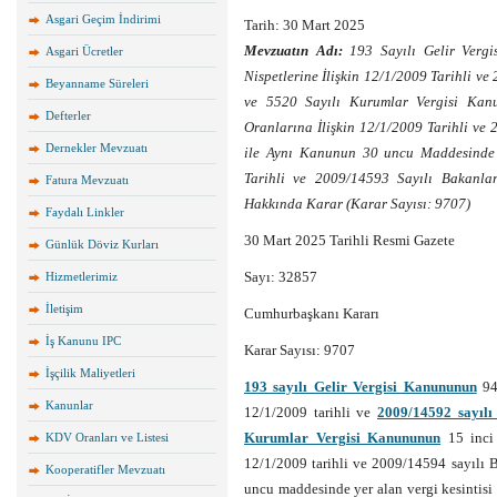
Asgari Geçim İndirimi
Tarih: 30 Mart 2025
Mevzuatın Adı:
193 Sayılı Gelir Verg
Asgari Ücretler
Nispetlerine İlişkin 12/1/2009 Tarihli v
Beyanname Süreleri
ve 5520 Sayılı Kurumlar Vergisi Kan
Defterler
Oranlarına İlişkin 12/1/2009 Tarihli ve
Dernekler Mevzuatı
ile Aynı Kanunun 30 uncu Maddesinde Y
Tarihli ve 2009/14593 Sayılı Bakanla
Fatura Mevzuatı
Hakkında Karar (Karar Sayısı: 9707)
Faydalı Linkler
30 Mart 2025 Tarihli Resmi Gazete
Günlük Döviz Kurları
Sayı: 32857
Hizmetlerimiz
İletişim
Cumhurbaşkanı Kararı
İş Kanunu IPC
Karar Sayısı: 9707
İşçilik Maliyetleri
193 sayılı Gelir Vergisi Kanununun
94 
Kanunlar
12/1/2009 tarihli ve
2009/14592 sayıl
Kurumlar Vergisi Kanununun
15 inci 
KDV Oranları ve Listesi
12/1/2009 tarihli ve 2009/14594 sayılı 
Kooperatifler Mevzuatı
uncu maddesinde yer alan vergi kesintisi 