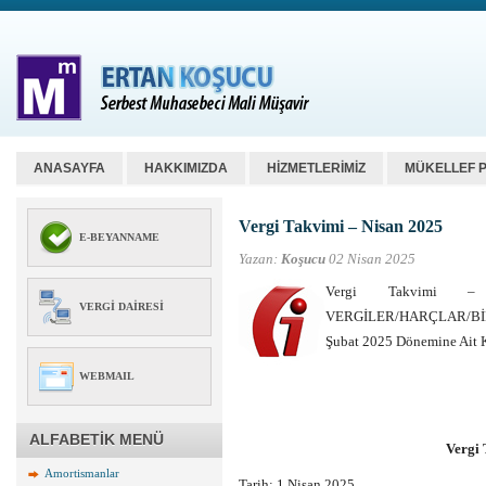
ANASAYFA
HAKKIMIZDA
HİZMETLERİMİZ
MÜKELLEF 
Vergi Takvimi – Nisan 2025
E-BEYANNAME
Yazan:
Koşucu
02 Nisan 2025
Vergi Takvimi 
VERGI DAIRESI
VERGİLER/HARÇLAR/BİL
Şubat 2025 Dönemine Ait
WEBMAIL
ALFABETİK MENÜ
Vergi 
Amortismanlar
Tarih: 1 Nisan 2025