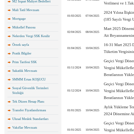
M2 İnşaat Maliyet Bedelleri
Verilmesi ve 1.Tak
Mali Tatil Mevzuatı
2024 Yılına İlişki
01/03/2025
07/04/2025
Mortgage
(185 Sayılı Vergi 
Mükellef Panosu
Mart 2025 Dönemin
02/04/2025
08/04/2025
Ait Beyannamenin
Nelerden Vergi SSK Kesilir
16-31 Mart 2025 D
Örnek sayfa
01/04/2025
10/04/2025
Tüketim Vergisini
Pratik Bilgiler
Geçici Vergi Döne
Prim Tarifesi SSK
Vergisi Mükellefl
01/11/2024
10/04/2025
Sakatlık Mevzuatı
Beratlarının Yükl
SMMM Ertan KOŞUCU
Geçici Vergi Döne
Sosyal Güvenlik Terimleri
Vergisi Mükellefl
01/12/2024
10/04/2025
Sözlüğü
Beratlarının Yükl
Tek Düzen Hesap Planı
Aylık Yükleme Ter
Transfer Fiyatlandırması
01/01/2025
10/04/2025
2024 Dönemine Ait
Ulusal Meslek Standartları
Geçici Vergi Döne
Vakıflar Mevzuatı
Vergisi Mükellefle
01/01/2025
10/04/2025