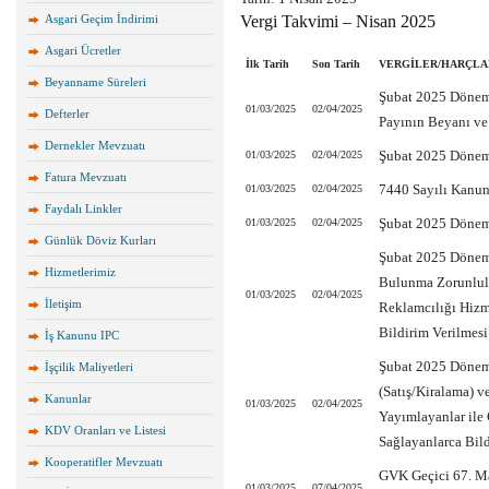
Asgari Geçim İndirimi
Vergi Takvimi – Nisan 2025
Asgari Ücretler
İlk Tarih
Son Tarih
VERGİLER/HARÇLAR
Beyanname Süreleri
Şubat 2025 Dönemi
01/03/2025
02/04/2025
Defterler
Payının Beyanı v
Dernekler Mevzuatı
Şubat 2025 Dönemi
01/03/2025
02/04/2025
Fatura Mevzuatı
7440 Sayılı Kanun
01/03/2025
02/04/2025
Faydalı Linkler
Şubat 2025 Dönemi
01/03/2025
02/04/2025
Günlük Döviz Kurları
Şubat 2025 Dönem
Hizmetlerimiz
Bulunma Zorunluluğ
01/03/2025
02/04/2025
İletişim
Reklamcılığı Hizme
Bildirim Verilmesi
İş Kanunu IPC
Şubat 2025 Dönem
İşçilik Maliyetleri
(Satış/Kiralama) ve
Kanunlar
01/03/2025
02/04/2025
Yayımlayanlar ile 
KDV Oranları ve Listesi
Sağlayanlarca Bild
Kooperatifler Mevzuatı
GVK Geçici 67. Ma
01/03/2025
07/04/2025