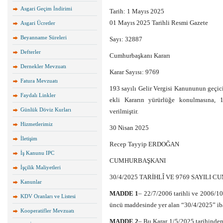
Asgari Geçim İndirimi
Tarih: 1 Mayıs 2025
01 Mayıs 2025 Tarihli Resmi Gazete
Asgari Ücretler
Beyanname Süreleri
Sayı: 32887
Defterler
Cumhurbaşkanı Kararı
Dernekler Mevzuatı
Karar Sayısı: 9769
Fatura Mevzuatı
193 sayılı Gelir Vergisi Kanununun geçic
Faydalı Linkler
ekli Kararın yürürlüğe konulmasına,
Günlük Döviz Kurları
verilmiştir.
Hizmetlerimiz
30 Nisan 2025
İletişim
Recep Tayyip ERDOĞAN
İş Kanunu IPC
CUMHURBAŞKANI
İşçilik Maliyetleri
30/4/2025 TARİHLÎ VE 9769 SAYILI
Kanunlar
MADDE 1
– 22/7/2006 tarihli ve 2006/10
KDV Oranları ve Listesi
üncü maddesinde yer alan “30/4/2025” ibar
Kooperatifler Mevzuatı
MADDE 2
– Bu Karar 1/5/2025 tarihinden 