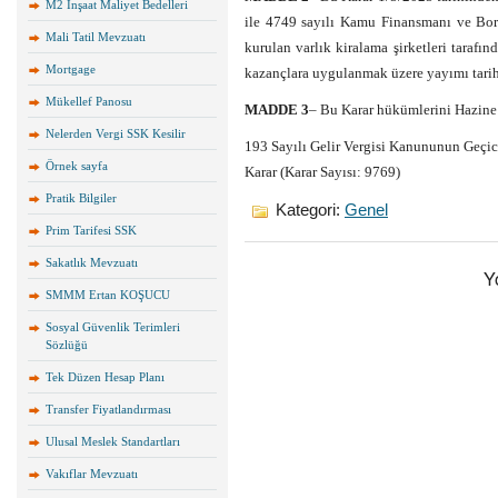
M2 İnşaat Maliyet Bedelleri
ile 4749 sayılı Kamu Finansmanı ve Bo
Mali Tatil Mevzuatı
kurulan varlık kiralama şirketleri tarafınd
Mortgage
kazançlara uygulanmak üzere yayımı tarih
Mükellef Panosu
MADDE 3
– Bu Karar hükümlerini Hazine
Nelerden Vergi SSK Kesilir
193 Sayılı Gelir Vergisi Kanununun Geçic
Örnek sayfa
Karar (Karar Sayısı: 9769)
Pratik Bilgiler
Kategori:
Genel
Prim Tarifesi SSK
Sakatlık Mevzuatı
Y
SMMM Ertan KOŞUCU
Sosyal Güvenlik Terimleri
Sözlüğü
Tek Düzen Hesap Planı
Transfer Fiyatlandırması
Ulusal Meslek Standartları
Vakıflar Mevzuatı