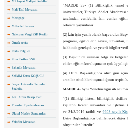
M2 İnşaat Maliyet Bedelleri
“MADDE 33- (1) Bilirkişilik temel eğ
Mali Tatil Mevzuatı
üniversiteler, Türkiye Adalet Akademisi
Mortgage
tarafından verilebilir. İzin verilen eği
ortamda yayımlanır.
Mükellef Panosu
(2) İzin için yazılı olarak başvurulur. Baş
Nelerden Vergi SSK Kesilir
programı, eğiticilerin sayısı, ünvanları, 
Örnek sayfa
hakkında gerekçeli ve yeterli bilgiler veril
Pratik Bilgiler
(3) Başvuruda sunulan bilgi ve belgeleri
Prim Tarifesi SSK
edilen eğitim kuruluşuna en çok üç yıl için
Sakatlık Mevzuatı
(4) Daire Başkanlığınca otuz gün içi
SMMM Ertan KOŞUCU
aranılan nitelikleri taşımadığının tespiti ha
Sosyal Güvenlik Terimleri
Sözlüğü
MADDE 4-
Aynı Yönetmeliğin 46 ncı madde
Tek Düzen Hesap Planı
“(1) Bilirkişi listesi, bilirkişilik sicil
kişilerin ticaret ünvanları ve işletme 
Transfer Fiyatlandırması
ve 24/3/2016 tarihli ve
6698 sayılı Kiş
Ulusal Meslek Standartları
Daire Başkanlığınca belirlenecek diğer h
Vakıflar Mevzuatı
oluşturulan listedir.”