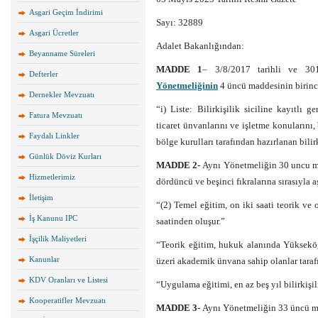
Asgari Geçim İndirimi
Sayı: 32889
Asgari Ücretler
Adalet Bakanlığından:
Beyanname Süreleri
MADDE 1
– 3/8/2017 tarihli ve 30
Defterler
Yönetmeliğinin
4 üncü maddesinin birinci 
Dernekler Mevzuatı
“i) Liste: Bilirkişilik siciline kayıtlı g
Fatura Mevzuatı
ticaret ünvanlarını ve işletme konularını, 
Faydalı Linkler
bölge kurulları tarafından hazırlanan bilirk
Günlük Döviz Kurları
MADDE 2-
Aynı Yönetmeliğin 30 uncu mad
Hizmetlerimiz
dördüncü ve beşinci fıkralarına sırasıyla 
İletişim
“(2) Temel eğitim, on iki saati teorik ve
İş Kanunu IPC
saatinden oluşur.”
İşçilik Maliyetleri
“Teorik eğitim, hukuk alanında Yükseköğ
Kanunlar
üzeri akademik ünvana sahip olanlar tarafı
KDV Oranları ve Listesi
“Uygulama eğitimi, en az beş yıl bilirkişil
Kooperatifler Mevzuatı
MADDE 3-
Aynı Yönetmeliğin 33 üncü ma