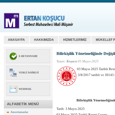
ANASAYFA
HAKKIMIZDA
HİZMETLERİMİZ
MÜKELLEF 
Bilirkişilik Yönetmeliğinde Değiş
E-BEYANNAME
Yazan:
Koşucu
05 Mayıs 2025
03 Mayıs 2025 Tarihli Re
VERGI DAIRESI
3/8/2017 tarihli ve 30143
WEBMAIL
Bilirkişilik Yönetmeliğin
ALFABETİK MENÜ
Tarih: 3 Mayıs 2025
Amortismanlar
03 Mayıs 2025 Tarihli Resmi Gazete