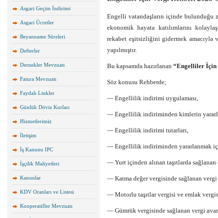
Asgari Geçim İndirimi
Engelli vatandaşların içinde bulunduğu z
Asgari Ücretler
ekonomik hayata katılımlarını kolaylaş
Beyanname Süreleri
rekabet eşitsizliğini gidermek amacıyla 
yapılmıştır.
Defterler
Dernekler Mevzuatı
Bu kapsamda hazırlanan
“Engelliler İçi
Fatura Mevzuatı
Söz konusu Rehberde;
Faydalı Linkler
— Engellilik indirimi uygulaması,
Günlük Döviz Kurları
— Engellilik indiriminden kimlerin yararl
Hizmetlerimiz
— Engellilik indirimi tutarları,
İletişim
— Engellilik indiriminden yararlanmak iç
İş Kanunu IPC
— Yurt içinden alınan taşıtlarda sağlanan 
İşçilik Maliyetleri
Kanunlar
— Katma değer vergisinde sağlanan vergi 
KDV Oranları ve Listesi
— Motorlu taşıtlar vergisi ve emlak vergis
Kooperatifler Mevzuatı
— Gümrük vergisinde sağlanan vergi avant