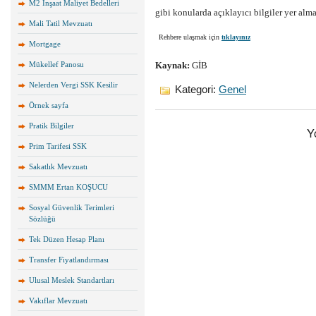
M2 İnşaat Maliyet Bedelleri
gibi konularda açıklayıcı bilgiler yer alma
Mali Tatil Mevzuatı
Rehbere ulaşmak için
tıklayınız
Mortgage
Mükellef Panosu
Kaynak:
GİB
Nelerden Vergi SSK Kesilir
Kategori:
Genel
Örnek sayfa
Pratik Bilgiler
Y
Prim Tarifesi SSK
Sakatlık Mevzuatı
SMMM Ertan KOŞUCU
Sosyal Güvenlik Terimleri
Sözlüğü
Tek Düzen Hesap Planı
Transfer Fiyatlandırması
Ulusal Meslek Standartları
Vakıflar Mevzuatı