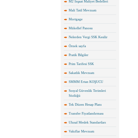
M2 İnşaat Maliyet Bedelleri
Mali Tatil Mevzuatı
Mortgage
Mükellef Panosu
Nelerden Vergi SSK Kesilir
Örnek sayfa
Pratik Bilgiler
Prim Tarifesi SSK
Sakatlık Mevzuatı
SMMM Ertan KOŞUCU
Sosyal Güvenlik Terimleri
Sözlüğü
Tek Düzen Hesap Planı
Transfer Fiyatlandırması
Ulusal Meslek Standartları
Vakıflar Mevzuatı