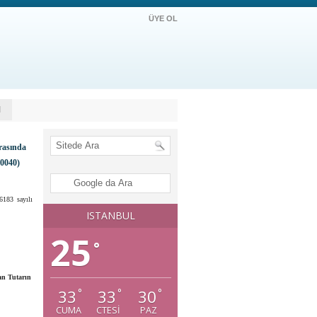
ÜYE OL
M
rasında
10040)
183 sayılı
ISTANBUL
25
°
an Tutarın
33
33
30
°
°
°
CUMA
CTESI
PAZ