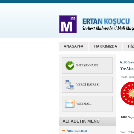
ANASAYFA
HAKKIMIZDA
Hİ
6183 Say
E-BEYANNAME
Yer Alan
Yazan:
Koş
VERGI DAIRESI
WEBMAIL
6183 Sayı
ALFABETİK MENÜ
Amortismanlar
Tarih: 9 T