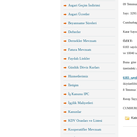
09 Temmuz 
Asgari Geçim İndirimi
Sayı: 3295
Asgari Ücretler
Cumhurbaşk
Beyanname Süreleri
Defterler
Karar Sayı
Dernekler Mevzuatı
ÖZET:
6183 sayıl
Fatura Mevzuatı
ve 10040 s
Faydalı Linkler
Buna göre 
Günlük Döviz Kurları
üzerindeki 
Hizmetlerimiz
6183 say
ikiyüzellib
İletişim
8 Temmuz 
İş Kanunu IPC
Recep Ta
İşçilik Maliyetleri
CUMHUR
Kanunlar
Kate
KDV Oranları ve Listesi
Kooperatifler Mevzuatı