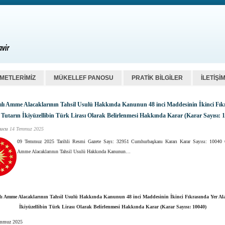
ZMETLERİMİZ
MÜKELLEF PANOSU
PRATİK BİLGİLER
İLETİŞİ
ılı Amme Alacaklarının Tahsil Usulü Hakkında Kanunun 48 inci Maddesinin İkinci Fık
 Tutarın İkiyüzellibin Türk Lirası Olarak Belirlenmesi Hakkında Karar (Karar Sayısı: 
ucu
14 Temmuz 2025
09 Temmuz 2025 Tarihli Resmi Gazete Sayı: 32951 Cumhurbaşkanı Kararı Karar Sayısı: 10040 6
Amme Alacaklarının Tahsil Usulü Hakkında Kanunun…
lı Amme Alacaklarının Tahsil Usulü Hakkında Kanunun 48 inci Maddesinin İkinci Fıkrasında Yer Al
İkiyüzellibin Türk Lirası Olarak Belirlenmesi Hakkında Karar (Karar Sayısı: 10040)
emmuz 2025