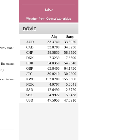
false
Weather from OpenWeatherMap
DÖVİZ
Alış
Satış
AUD
33.3740
33.5920
CAD
33.8700
34.0230
025 tarihli
CHF
58.5830
58.9590
DKK
7.3239
7.3599
EUR
54.8350
54.9340
 Bu tutarın
GBP
63.8400
64.1730
OB)
JPY
30.0210
30.2200
KWD
153.8200
155.8300
lan tutarın
NOK
4.9707
5.0041
SAR
12.6490
12.6720
SEK
4.9922
5.0438
USD
47.5050
47.5910