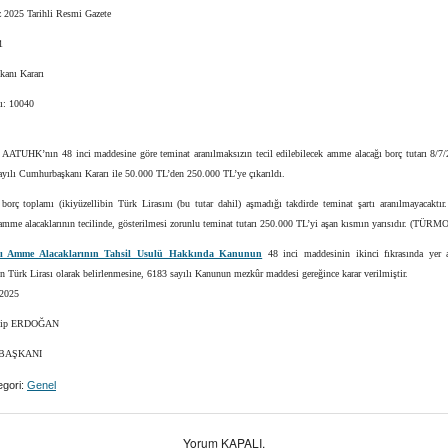
2025 Tarihli Resmi Gazete
1
anı Kararı
sı: 10040
ı AATUHK’nın 48 inci maddesine göre teminat aranılmaksızın tecil edilebilecek amme alacağı borç tutarı 8/7/2
ayılı Cumhurbaşkanı Kararı ile 50.000 TL’den 250.000 TL’ye çıkarıldı.
borç toplamı (ikiyüzellibin Türk Lirasını (bu tutar dahil) aşmadığı takdirde teminat şartı aranılmayacaktır.
amme alacaklarının tecilinde, gösterilmesi zorunlu teminat tutarı 250.000 TL’yi aşan kısmın yarısıdır. (TÜRM
ılı Amme Alacaklarının Tahsil Usulü Hakkında Kanunun
48 inci maddesinin ikinci fıkrasında yer a
in Türk Lirası olarak belirlenmesine, 6183 sayılı Kanunun mezkûr maddesi gereğince karar verilmiştir.
2025
yyip ERDOĞAN
BAŞKANI
gori:
Genel
Yorum KAPALI.