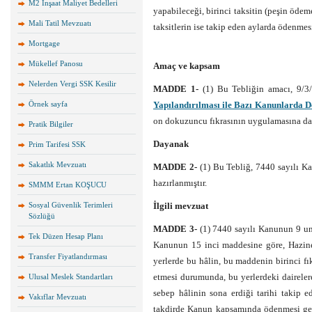
M2 İnşaat Maliyet Bedelleri
yapabileceği, birinci taksitin (peşin ödeme
Mali Tatil Mevzuatı
taksitlerin ise takip eden aylarda ödenmes
Mortgage
Mükellef Panosu
Amaç ve kapsam
Nelerden Vergi SSK Kesilir
MADDE 1-
(1) Bu Tebliğin amacı, 9/3
Örnek sayfa
Yapılandırılması ile Bazı Kanunlarda 
on dokuzuncu fıkrasının uygulamasına dair
Pratik Bilgiler
Dayanak
Prim Tarifesi SSK
Sakatlık Mevzuatı
MADDE 2-
(1) Bu Tebliğ, 7440 sayılı K
hazırlanmıştır.
SMMM Ertan KOŞUCU
Sosyal Güvenlik Terimleri
İlgili mevzuat
Sözlüğü
MADDE 3-
(1) 7440 sayılı Kanunun 9 u
Tek Düzen Hesap Planı
Kanunun 15 inci maddesine göre, Hazine
Transfer Fiyatlandırması
yerlerde bu hâlin, bu maddenin birinci f
etmesi durumunda, bu yerlerdeki daireler
Ulusal Meslek Standartları
sebep hâlinin sona erdiği tarihi takip 
Vakıflar Mevzuatı
takdirde Kanun kapsamında ödenmesi gerek