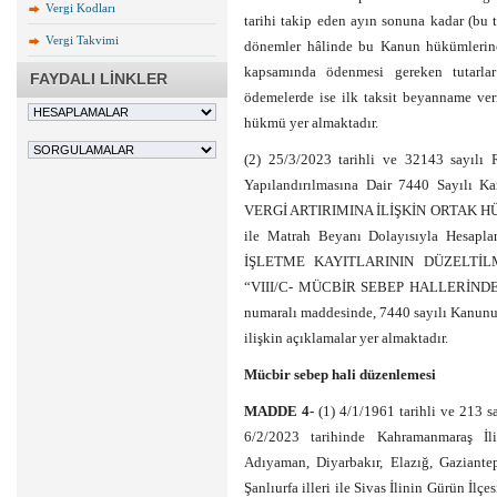
Vergi Kodları
tarihi takip eden ayın sonuna kadar (bu ta
Vergi Takvimi
dönemler hâlinde bu Kanun hükümlerine
kapsamında ödenmesi gereken tutarlar
FAYDALI LİNKLER
ödemelerde ise ilk taksit beyanname verm
hükmü yer almaktadır.
(2) 25/3/2023 tarihli ve 32143 sayılı
Yapılandırılmasına Dair 7440 Sayılı 
VERGİ ARTIRIMINA İLİŞKİN ORTAK HÜKÜM
ile Matrah Beyanı Dolayısıyla Hesapla
İŞLETME KAYITLARININ DÜZELTİLME
“VIII/C- MÜCBİR SEBEP HALLERİNDE
numaralı maddesinde, 7440 sayılı Kanun
ilişkin açıklamalar yer almaktadır.
Mücbir sebep hali düzenlemesi
MADDE 4-
(1) 4/1/1961 tarihli ve 213 
6/2/2023 tarihinde Kahramanmaraş İl
Adıyaman, Diyarbakır, Elazığ, Gaziante
Şanlıurfa illeri ile Sivas İlinin Gürün İlç