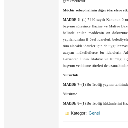
gerekmektedir.
Mücbir sebep halinin diğer idarelere etk
MADDE 6-
(1) 7440 sayılı Kanunun 9 un
başvuru süresince Hazine ve Maliye Baka
halinde anılan maddenin on dokuzunc
yapılandırılan il özel idareleri, belediy
tüm alacaklı idareler için de uygulanmas
uzayan mükelleflerce bu idarelerin A
Gaziantep İlinin İslahiye ve Nurdağı i
başvuru ve ödeme süreleri de uzamaktadır
Yürürlük
MADDE 7-
(1) Bu Tebliğ yayımı tarihinde
Yürütme
MADDE 8-
(1) Bu Tebliğ hükümlerini Ha
Kategori:
Genel