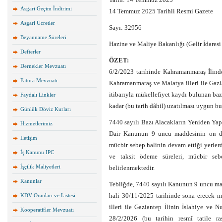
Asgari Geçim İndirimi
14 Temmuz 2025 Tarihli Resmi Gazete
Asgari Ücretler
Sayı: 32956
Beyanname Süreleri
Hazine ve Maliye Bakanlığı (Gelir İdaresi
Defterler
ÖZET:
Dernekler Mevzuatı
6/2/2023 tarihinde Kahramanmaraş İlind
Fatura Mevzuatı
Kahramanmaraş ve Malatya illeri ile Gazia
itibarıyla mükellefiyet kaydı bulunan ba
Faydalı Linkler
kadar (bu tarih dâhil) uzatılması uygun b
Günlük Döviz Kurları
7440 sayılı Bazı Alacakların Yeniden Yap
Hizmetlerimiz
Dair Kanunun 9 uncu maddesinin on dok
İletişim
mücbir sebep halinin devam ettiği yerler
İş Kanunu IPC
ve taksit ödeme süreleri, mücbir seb
İşçilik Maliyetleri
belirlenmektedir.
Kanunlar
Tebliğde, 7440 sayılı Kanunun 9 uncu ma
hali 30/11/2025 tarihinde sona erecek 
KDV Oranları ve Listesi
illeri ile Gaziantep İlinin İslahiye ve 
Kooperatifler Mevzuatı
28/2/2026 (bu tarihin resmî tatile ra