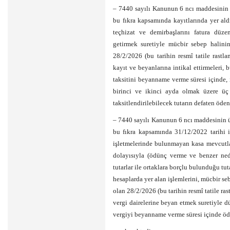
– 7440 sayılı Kanunun 6 ncı maddesinin 
bu fıkra kapsamında kayıtlarında yer al
teçhizat ve demirbaşlarını fatura düze
getirmek suretiyle mücbir sebep halini
28/2/2026 (bu tarihin resmî tatile rastl
kayıt ve beyanlarına intikal ettirmeleri
taksitini beyanname verme süresi içinde,
birinci ve ikinci ayda olmak üzere üç 
taksitlendirilebilecek tutarın defaten öd
– 7440 sayılı Kanunun 6 ncı maddesinin 
bu fıkra kapsamında 31/12/2022 tarihi i
işletmelerinde bulunmayan kasa mevcutlar
dolayısıyla (ödünç verme ve benzer ned
tutarlar ile ortaklara borçlu bulunduğu tuta
hesaplarda yer alan işlemlerini, mücbir se
olan 28/2/2026 (bu tarihin resmî tatile ras
vergi dairelerine beyan etmek suretiyle d
vergiyi beyanname verme süresi içinde öd