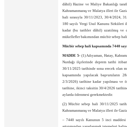
dâhil) Hazine ve Maliye Bakanlığı taraf
Kahramanmaraş ve Malatya illeri ile Gazia
hali sırasıyla 30/11/2023, 30/4/2024, 31
180 sayılı Vergi Usul Kanunu Sirküleri i
kadar (bu tarihler dâhil) uzatılmış ve d
mükellefler bakımından mücbir sebep hali 3
Mücbir sebep hali kapsamında 7440 sayı
MADDE 5-
(1) Adıyaman, Hatay, Kahrama
Nurdağı ilçelerinde deprem tarihi itib
30/11/2025 tarihinde sona erecek olan mü
kapsamında yapılacak başvuruların 28/
2/3/2026) tarihine kadar yapılması ve ö
tarihine, ikinci taksitin 30/4/2026 tarihin
aylarda ödenmesi gerekmektedir.
(2) Mücbir sebep hali 30/11/2025 tarih
Kahramanmaraş ve Malatya illeri ile Gazian
– 7440 sayılı Kanunun 5 inci maddesi 
artırımından yararlanmak istemeleri halin