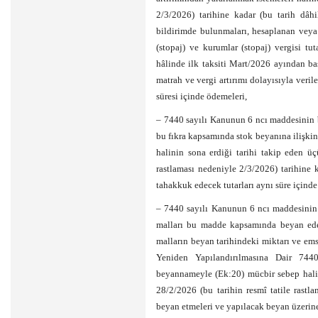
2/3/2026) tarihine kadar (bu tarih dâh
bildirimde bulunmaları, hesaplanan veya a
(stopaj) ve kurumlar (stopaj) vergisi t
hâlinde ilk taksiti Mart/2026 ayından ba
matrah ve vergi artırımı dolayısıyla veri
süresi içinde ödemeleri,
– 7440 sayılı Kanunun 6 ncı maddesinin b
bu fıkra kapsamında stok beyanına ilişki
halinin sona erdiği tarihi takip eden ü
rastlaması nedeniyle 2/3/2026) tarihine 
tahakkuk edecek tutarları aynı süre içinde
– 7440 sayılı Kanunun 6 ncı maddesinin 
malları bu madde kapsamında beyan eden
malların beyan tarihindeki miktarı ve em
Yeniden Yapılandırılmasına Dair 744
beyannameyle (Ek:20) mücbir sebep halin
28/2/2026 (bu tarihin resmî tatile rastl
beyan etmeleri ve yapılacak beyan üzerine