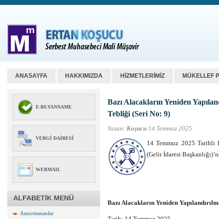
ANASAYFA
HAKKIMIZDA
HİZMETLERİMİZ
MÜKELLEF 
Bazı Alacakların Yeniden Yapılan
E-BEYANNAME
Tebliği (Seri No: 9)
Yazan:
Koşucu
14 Temmuz 2025
VERGI DAIRESI
14 Temmuz 2025 Tarihli 
(Gelir İdaresi Başkanlığı
WEBMAIL
ALFABETİK MENÜ
Bazı Alacakların Yeniden Yapılandırılma
Amortismanlar
Tarih: 14 Temmuz 2025