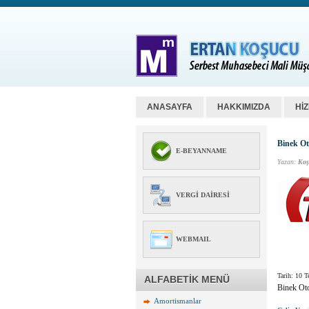
ANASAYFA
HAKKIMIZDA
Hİ
Binek Ot
E-BEYANNAME
Yazan:
Koş
VERGI DAIRESI
WEBMAIL
Tarih: 10 
ALFABETİK MENÜ
Binek Oto
Amortismanlar