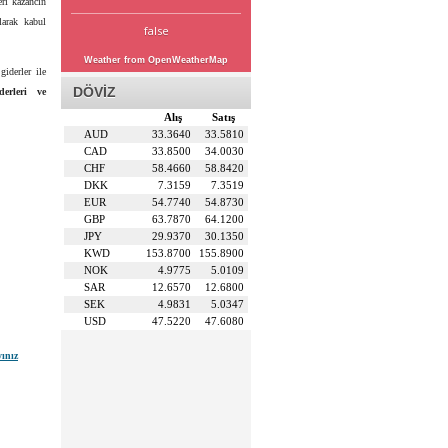
eri kazancın
larak kabul
false
Weather from OpenWeatherMap
giderler ile
DÖVİZ
erleri ve
Alış
Satış
AUD
33.3640
33.5810
CAD
33.8500
34.0030
CHF
58.4660
58.8420
DKK
7.3159
7.3519
EUR
54.7740
54.8730
GBP
63.7870
64.1200
JPY
29.9370
30.1350
KWD
153.8700
155.8900
NOK
4.9775
5.0109
SAR
12.6570
12.6800
SEK
4.9831
5.0347
USD
47.5220
47.6080
yınız