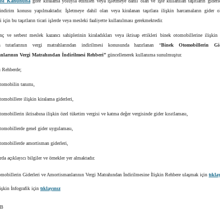
gisi Kanununa
göre kiralama yoluyla edinilen veya işletmeye dahil olan ve işte kullanılan taşıtların giderl
 indirim konusu yapılmaktadır. İşletmeye dahil olan veya kiralanan taşıtlara ilişkin harcamaların gider o
i için bu taşıtların ticari işlerde veya mesleki faaliyette kullanılması gerekmektedir.
nç ve serbest meslek kazancı sahiplerinin kiraladıkları veya iktisap ettikleri binek otomobillerine ilişkin 
n tutarlarının vergi matrahlarından indirilmesi konusunda hazırlanan “
Binek Otomobillerin Gid
nlarının Vergi Matrahından İndirilmesi Rehberi”
güncellenerek kullanıma sunulmuştur.
 Rehberde;
omobilin tanımı,
mobillere ilişkin kiralama giderleri,
mobillerin iktisabına ilişkin özel tüketim vergisi ve katma değer vergisinde gider kısıtlaması,
omobillerde genel gider uygulaması,
omobillerde amortisman giderleri,
rda açıklayıcı bilgiler ve örnekler yer almaktadır.
mobillerin Giderleri ve Amortismanlarının Vergi Matrahından İndirilmesine İlişkin Rehbere ulaşmak için
tıkla
şkin İnfografik için
tıklayınız
İB