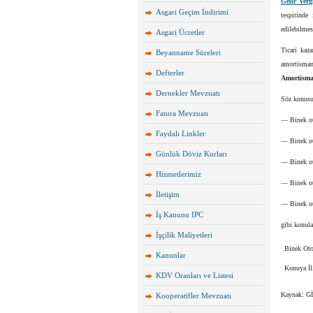
Gelir Ver
Asgari Geçim İndirimi
tespitinde
edilebilmes
Asgari Ücretler
Ticari kaza
Beyanname Süreleri
amortisma
Defterler
Amortisma
Dernekler Mevzuatı
Söz konusu
Fatura Mevzuatı
— Binek ot
Faydalı Linkler
— Binek oto
Günlük Döviz Kurları
— Binek oto
Hizmetlerimiz
— Binek ot
İletişim
— Binek ot
İş Kanunu IPC
gibi konula
İşçilik Maliyetleri
Binek Oto
Kanunlar
Konuya İli
KDV Oranları ve Listesi
Kaynak: G
Kooperatifler Mevzuatı