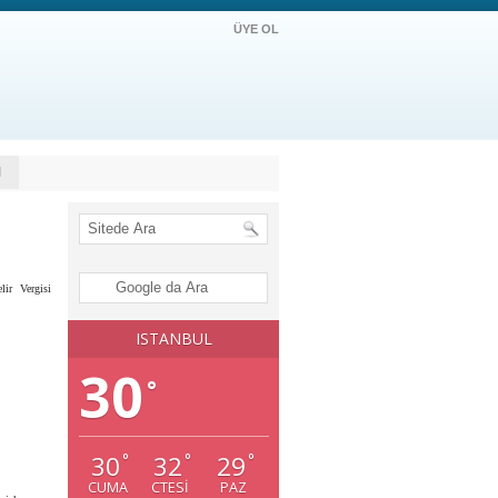
ÜYE OL
M
lir Vergisi
ISTANBUL
30
°
30
32
29
°
°
°
CUMA
CTESI
PAZ