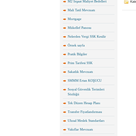
M2 İnşaat Maliyet Bedelleri
Kate
Mali Tatil Mevzuatı
Mortgage
Mükellef Panosu
Nelerden Vergi SSK Kesilir
Örnek sayfa
Pratik Bilgiler
Prim Tarifesi SSK
Sakatlık Mevzuatı
SMMM Ertan KOŞUCU
Sosyal Güvenlik Terimleri
Sözlüğü
Tek Düzen Hesap Planı
Transfer Fiyatlandırması
Ulusal Meslek Standartları
Vakıflar Mevzuatı