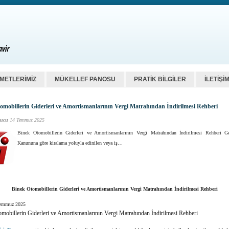
ZMETLERİMİZ
MÜKELLEF PANOSU
PRATİK BİLGİLER
İLETİŞİ
omobillerin Giderleri ve Amortismanlarının Vergi Matrahından İndirilmesi Rehberi
ucu
14 Temmuz 2025
Binek Otomobillerin Giderleri ve Amortismanlarının Vergi Matrahından İndirilmesi Rehberi Ge
Kanununa göre kiralama yoluyla edinilen veya iş…
Binek Otomobillerin Giderleri ve Amortismanlarının Vergi Matrahından İndirilmesi Rehberi
Temmuz 2025
mobillerin Giderleri ve Amortismanlarının Vergi Matrahından İndirilmesi Rehberi