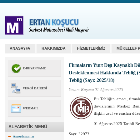
ANASAYFA
HAKKIMIZDA
HİZMETLERİMİZ
MÜKELLEF 
Firmaların Yurt Dışı Kaynaklı D
E-BEYANNAME
Desteklenmesi Hakkında Tebliğ (S
Tebliğ (Sayı: 2025/18)
VERGI DAIRESI
Yazan:
Koşucu
01 Ağustos 2025
Bu Tebliğin amacı, firmal
dövizlerinin Merkez Bank
WEBMAIL
ilişkin usul ve esasları düz
01 Ağustos 2025 Tarihli R
ALFABETİK MENÜ
Sayı: 32973
Amortismanlar