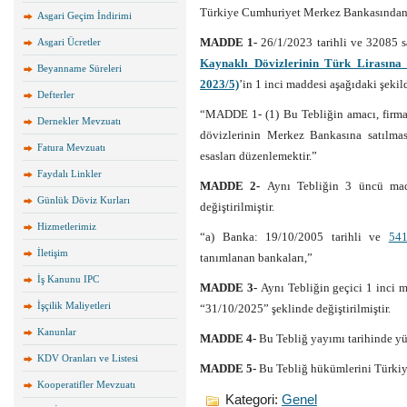
Türkiye Cumhuriyet Merkez Bankasından
Asgari Geçim İndirimi
MADDE 1-
26/1/2023 tarihli ve 32085 
Asgari Ücretler
Kaynaklı Dövizlerinin Türk Lirasına
Beyanname Süreleri
2023/5)
’in 1 inci maddesi aşağıdaki şekild
Defterler
“MADDE 1- (1) Bu Tebliğin amacı, firmal
Dernekler Mevzuatı
dövizlerinin Merkez Bankasına satılmas
Fatura Mevzuatı
esasları düzenlemektir.”
Faydalı Linkler
MADDE 2-
Aynı Tebliğin 3 üncü madd
Günlük Döviz Kurları
değiştirilmiştir.
Hizmetlerimiz
“a) Banka: 19/10/2005 tarihli ve
541
İletişim
tanımlanan bankaları,”
İş Kanunu IPC
MADDE 3-
Aynı Tebliğin geçici 1 inci m
İşçilik Maliyetleri
“31/10/2025” şeklinde değiştirilmiştir.
Kanunlar
MADDE 4-
Bu Tebliğ yayımı tarihinde yür
KDV Oranları ve Listesi
MADDE 5-
Bu Tebliğ hükümlerini Türkiy
Kooperatifler Mevzuatı
Kategori:
Genel