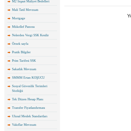
M2 İnşaat Maliyet Bedelleri
Mali Tatil Mevzuatı
Y
Mortgage
Mükellef Panosu
Nelerden Vergi SSK Kesilir
Örnek sayfa
Pratik Bilgiler
Prim Tarifesi SSK
Sakatlık Mevzuatı
SMMM Ertan KOŞUCU
Sosyal Güvenlik Terimleri
Sözlüğü
Tek Düzen Hesap Planı
Transfer Fiyatlandırması
Ulusal Meslek Standartları
Vakıflar Mevzuatı