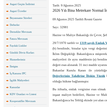
Asgari Geçim İndirimi
Tarih: 9 Ağustos 2025
2026 Yılı Bina Metrekare Normal İn
Asgari Ücretler
Beyanname Süreleri
09 Ağustos 2025 Tarihli Resmi Gazete
Defterler
Sayı: 32981
Dernekler Mevzuatı
Hazine ve Maliye Bakanlığı ile Çevre, Şeh
Fatura Mevzuatı
29/7/1970 tarihli ve
1319 sayılı Emlak 
Faydalı Linkler
(b) bendinde, binalar için vergi değerin
Günlük Döviz Kurları
İklim Değişikliği Bakanlığınca müşterek
maliyetleri ile aynı maddenin (a) bendin
Hizmetlerimiz
değeri esas alınarak 31 inci madde uyarın
İletişim
Bakanlar Kurulu Kararı ile yürürlü
İş Kanunu IPC
Değerlerinin Takdirine İlişkin Tüzük
h
İşçilik Maliyetleri
olduğu hükme bağlanmıştır.
Kanunlar
Bu itibarla, emlak vergisine esas olma
KDV Oranları ve Listesi
inşaat maliyet bedelleri, Hazine ve Mali
Bakanlığınca bu Tebliğ ekinde yer alan cetv
Kooperatifler Mevzuatı