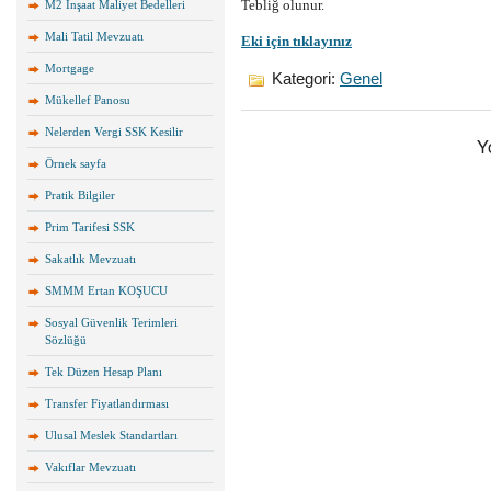
Tebliğ olunur.
M2 İnşaat Maliyet Bedelleri
Mali Tatil Mevzuatı
Eki için tıklayınız
Mortgage
Kategori:
Genel
Mükellef Panosu
Nelerden Vergi SSK Kesilir
Y
Örnek sayfa
Pratik Bilgiler
Prim Tarifesi SSK
Sakatlık Mevzuatı
SMMM Ertan KOŞUCU
Sosyal Güvenlik Terimleri
Sözlüğü
Tek Düzen Hesap Planı
Transfer Fiyatlandırması
Ulusal Meslek Standartları
Vakıflar Mevzuatı