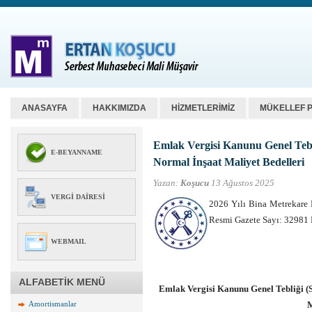
ANASAYFA
HAKKIMIZDA
HİZMETLERİMİZ
MÜKELLEF 
Emlak Vergisi Kanunu Genel Tebli
E-BEYANNAME
Normal İnşaat Maliyet Bedelleri
Yazan:
Koşucu
13 Ağustos 2025
VERGI DAIRESI
2026 Yılı Bina Metrekare 
Resmi Gazete Sayı: 32981 
WEBMAIL
ALFABETİK MENÜ
Emlak Vergisi Kanunu Genel Tebliği (S
Amortismanlar
M