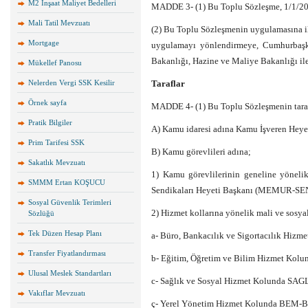
M2 İnşaat Maliyet Bedelleri
MADDE 3- (1) Bu Toplu Sözleşme, 1/1/2026
Mali Tatil Mevzuatı
(2) Bu Toplu Sözleşmenin uygulamasına il
Mortgage
uygulamayı yönlendirmeye, Cumhurbaşka
Bakanlığı, Hazine ve Maliye Bakanlığı ile 
Mükellef Panosu
Nelerden Vergi SSK Kesilir
Taraflar
Örnek sayfa
MADDE 4- (1) Bu Toplu Sözleşmenin taraf
Pratik Bilgiler
A) Kamu idaresi adına Kamu İşveren Heye
Prim Tarifesi SSK
B) Kamu görevlileri adına;
Sakatlık Mevzuatı
1) Kamu görevlilerinin geneline yönelik
SMMM Ertan KOŞUCU
Sendikaları Heyeti Başkanı (MEMUR-SEN
Sosyal Güvenlik Terimleri
2) Hizmet kollarına yönelik mali ve sosyal 
Sözlüğü
Tek Düzen Hesap Planı
a- Büro, Bankacılık ve Sigortacılık Hi
Transfer Fiyatlandırması
b- Eğitim, Öğretim ve Bilim Hizmet Kolu
Ulusal Meslek Standartları
c- Sağlık ve Sosyal Hizmet Kolunda SAGL
Vakıflar Mevzuatı
ç- Yerel Yönetim Hizmet Kolunda BEM-Bİ