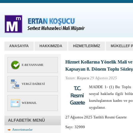
ANASAYFA
HAKKIMIZDA
HİZMETLERİMİZ
MÜKELLEF 
Hizmet Kollarına Yönelik Mali ve 
E-BEYANNAME
Kapsayan 8. Dönem Toplu Sözle
Yazan:
Koşucu
29 Ağustos 2025
VERGI DAIRESI
MADDE 1- (1) Bu Toplu Sö
sosyal haklarla ilgili bö
kuruluşlarının kadro ve po
WEBMAIL
uygulanır.
27 Ağustos 2025 Tarihli Resmi Gazete
ALFABETİK MENÜ
Sayı: 32999
Amortismanlar