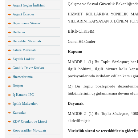
Çalışma ve Sosyal Güvenlik Bakanlığınd
Asgari Geçim İndirimi
HİZMET KOLLARINA YÖNELİK MAL
Asgari Ücretler
YILLARINI KAPSAYAN 8. DÖNEM TO
Beyanname Süreleri
BİRİNCİ KISIM
Defterler
Dernekler Mevzuatı
Genel Hükümler
Fatura Mevzuatı
Kapsam
Faydalı Linkler
MADDE 1- (1) Bu Toplu Sözleşme; her bi
Günlük Döviz Kurları
ilgili bölümü, ilgili hizmet kolu ka
pozisyonlarında istihdam edilen kamu gör
Hizmetlerimiz
İletişim
(2) Bu Toplu Sözleşmede düzenlenmey
hükümlerinin uygulanmasına devam olunu
İş Kanunu IPC
Dayanak
İşçilik Maliyetleri
Kanunlar
MADDE 2- (1) Bu Toplu Sözleşme, 4688 
akdedilmiştir.
KDV Oranları ve Listesi
Kooperatifler Mevzuatı
Yürürlük süresi ve tereddütlerin gideril