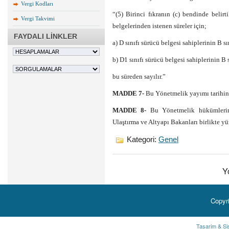
Vergi Kodları
“(5) Birinci fıkranın (c) bendinde belirt
Vergi Takvimi
belgelerinden istenen süreler için;
FAYDALI LİNKLER
a) D sınıfı sürücü belgesi sahiplerinin B sı
b) D1 sınıfı sürücü belgesi sahiplerinin B s
bu süreden sayılır.”
MADDE 7-
Bu Yönetmelik yayımı tarihind
MADDE 8-
Bu Yönetmelik hükümlerini 
Ulaştırma ve Altyapı Bakanları birlikte yü
Kategori:
Genel
Y
Copyr
Tasarim & Si