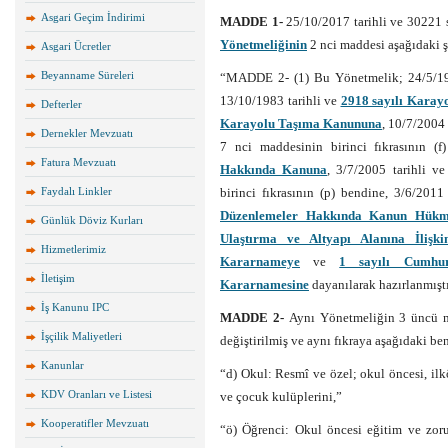
Asgari Geçim İndirimi
MADDE 1-
25/10/2017 tarihli ve 30221 
Yönetmeliğinin
2 nci maddesi aşağıdaki şe
Asgari Ücretler
Beyanname Süreleri
“MADDE 2- (1) Bu Yönetmelik; 24/5/19
13/10/1983 tarihli ve
2918 sayılı Karay
Defterler
Karayolu Taşıma Kanununa
, 10/7/2004 
Dernekler Mevzuatı
7 nci maddesinin birinci fıkrasının (
Fatura Mevzuatı
Hakkında Kanuna
, 3/7/2005 tarihli v
Faydalı Linkler
birinci fıkrasının (p) bendine, 3/6/2011
Düzenlemeler Hakkında Kanun Hük
Günlük Döviz Kurları
Ulaştırma ve Altyapı Alanına İli
Hizmetlerimiz
Kararnameye
ve
1 sayılı Cumhur
İletişim
Kararnamesine
dayanılarak hazırlanmıştı
İş Kanunu IPC
MADDE 2-
Aynı Yönetmeliğin 3 üncü mad
İşçilik Maliyetleri
değiştirilmiş ve aynı fıkraya aşağıdaki ben
Kanunlar
“d) Okul: Resmî ve özel; okul öncesi, il
KDV Oranları ve Listesi
ve çocuk kulüplerini,”
Kooperatifler Mevzuatı
“ö) Öğrenci: Okul öncesi eğitim ve zor