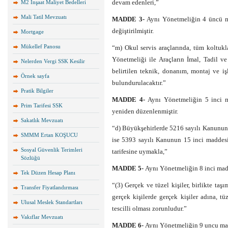
devam edenleri,”
M2 İnşaat Maliyet Bedelleri
Mali Tatil Mevzuatı
MADDE 3-
Aynı Yönetmeliğin 4 üncü mad
değiştirilmiştir.
Mortgage
Mükellef Panosu
“m) Okul servis araçlarında, tüm koltukl
Yönetmeliği ile Araçların İmal, Tadil 
Nelerden Vergi SSK Kesilir
belirtilen teknik, donanım, montaj ve iş
Örnek sayfa
bulundurulacaktır.”
Pratik Bilgiler
MADDE 4-
Aynı Yönetmeliğin 5 inci ma
Prim Tarifesi SSK
yeniden düzenlenmiştir.
Sakatlık Mevzuatı
“d) Büyükşehirlerde 5216 sayılı Kanunun 7 
SMMM Ertan KOŞUCU
ise 5393 sayılı Kanunun 15 inci maddesin
Sosyal Güvenlik Terimleri
tarifesine uymakla,”
Sözlüğü
MADDE 5-
Aynı Yönetmeliğin 8 inci madde
Tek Düzen Hesap Planı
“(3) Gerçek ve tüzel kişiler, birlikte taşı
Transfer Fiyatlandırması
gerçek kişilerde gerçek kişiler adına, tüz
Ulusal Meslek Standartları
tescilli olması zorunludur.”
Vakıflar Mevzuatı
MADDE 6-
Aynı Yönetmeliğin 9 uncu madd