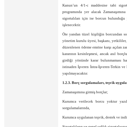
Kanun’un 4/1-c maddesine tabi sigorta
programında yer alacak Zamanaşımına G
sigortalıları için ise borcun bulunduğ
işlenecektir.
Öte yandan tüzel kişiliğin borcundan so
yönetim kurulu üyesi, başkanı, yetkililer, 
düzenlenen ödeme emrine karşı açılan z
kararının kesinleşmesi, ancak asıl borç
girdiği yönünde karar bulunmaması hal
istinaden İşveren İntra-İşveren-Terkin v
yapılmayacaktır.
1.2.3. Borç sorgulamaları, teşvik uygula
Zamanaşımına girmiş borçlar;
Kurumca verilecek borcu yoktur yazı
sorgulamalarında,
Kurumca uygulanan teşvik, destek ve indi
Sigortalıların ve genel sağlık sigortalısı