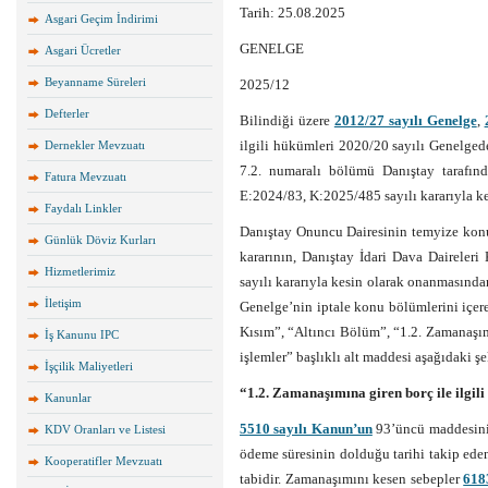
Tarih: 25.08.2025
Asgari Geçim İndirimi
GENELGE
Asgari Ücretler
Beyanname Süreleri
2025/12
Defterler
Bilindiği üzere
2012/27 sayılı Genelge
,
ilgili hükümleri 2020/20 sayılı Genelged
Dernekler Mevzuatı
7.2. numaralı bölümü Danıştay tarafınd
Fatura Mevzuatı
E:2024/83, K:2025/485 sayılı kararıyla ke
Faydalı Linkler
Danıştay Onuncu Dairesinin temyize kon
Günlük Döviz Kurları
kararının, Danıştay İdari Dava Daireler
Hizmetlerimiz
sayılı kararıyla kesin olarak onanmasınd
İletişim
Genelge’nin iptale konu bölümlerini içere
Kısım”, “Altıncı Bölüm”, “1.2. Zamanaşımı
İş Kanunu IPC
işlemler” başlıklı alt maddesi aşağıdaki ş
İşçilik Maliyetleri
“1.2. Zamanaşımına giren borç ile ilgili
Kanunlar
5510 sayılı Kanun’un
93’üncü maddesinin
KDV Oranları ve Listesi
ödeme süresinin dolduğu tarihi takip ede
Kooperatifler Mevzuatı
tabidir. Zamanaşımını kesen sebepler
618