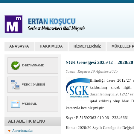
ANASAYFA
HAKKIMIZDA
HİZMETLERİMİZ
MÜKELLEF 
SGK Genelgesi 2025/12 – 2020/20 
E-BEYANNAME
Yazan:
Koşucu
29 Ağustos 2025
Bilindiği üzere 2012/27 s
VERGI DAIRESI
kaldırılmış ancak ilgil
düzenlenmiştir. 2012/27 sa
iptal edilmiş olup İdari 
WEBMAIL
kararıyla kesinleşmiştir.
Sayı : E-51592363-010.06-123346661
ALFABETİK MENÜ
Konu : 2020/20 Sayılı Genelge’de Değişi
Amortismanlar