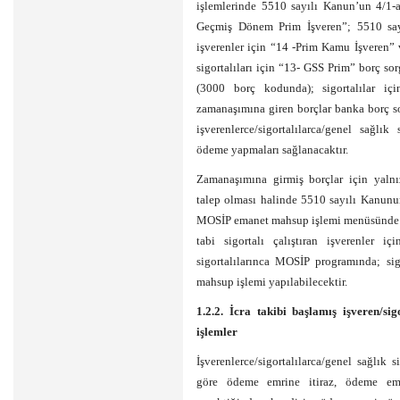
işlemlerinde 5510 sayılı Kanun’un 4/1-a 
Geçmiş Dönem Prim İşveren”; 5510 sayıl
işverenler için “14 -Prim Kamu İşveren” 
sigortalıları için “13- GSS Prim” borç s
(3000 borç kodunda); sigortalılar iç
zamanaşımına giren borçlar banka borç so
işverenlerce/sigortalılarca/genel sağlı
ödeme yapmaları sağlanacaktır.
Zamanaşımına girmiş borçlar için yalnızc
talep olması halinde 5510 sayılı Kanunun 
MOSİP emanet mahsup işlemi menüsünde (0
tabi sigortalı çalıştıran işverenler 
sigortalılarınca MOSİP programında; si
mahsup işlemi yapılabilecektir.
1.2.2. İcra takibi başlamış işveren/sig
işlemler
İşverenlerce/sigortalılarca/genel sağlık
göre ödeme emrine itiraz, ödeme emr