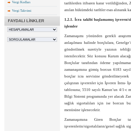
Vergi Kodları
tarihlerden itibaren karar verildiğinden
anılan hükümdeki tarihler esas alınarak kar
Vergi Takvimi
1.2.1. İcra takibi başlamamış işveren/si
FAYDALI LİNKLER
işlemler
Zamanaşımı yönünden gerekli araştırm
anlaşılması halinde borçlulara, Genelg
gönderilmek suretiyle yazının tebli
istenilecektir. Söz konusu Kurum alacağı
Borçlular tarafından ödeme yapılmama
zamanaşımına girmiş borcun 6183 sayı
borçlar icra servisine gönderilmeyerek
çalıştıran işverenler için İşveren İntra-
tablosuna; 5510 sayılı Kanun’un 4/1-c ma
Bilgi Sistemi programında yer alacak Zam
sağlık sigortalıları için ise borcun 
menüsüne işlenecektir.
Zamanaşımına Giren Borçlar t
işverenlerin/sigortalıların/genel sağlık s