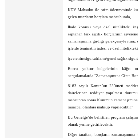
KDV Mahsubu ile prim ödenmesinde ku
gelen tutarların borçlara mahsubunda,
İhale konusu veya özel nitelikteki inş
saptanan fark işçilik borçlarının işveren
zamanaşımına girdiği gerekçesiyle itiraz
işlerde teminatın iadesi ve özel niteliktek
işverenin/sigortalıların/genel sağlık sigor
Borcu yoktur belgelerinin kâğıt or
sorgulamalarda “Zamanaşımına Giren Borçla
6183 sayılı Kanun’un 23’üncü maddes
dairelerince reddiyat yapılması durumu
mahsuptan sonra Kurumun zamanaşımına gi
muaccel olanlara mahsup yapılacaktır.”
Bu Genelge’de belirtilen program çalışma
olarak yerine getirilecektir.
Diğer taraftan, borçların zamanaşımına 