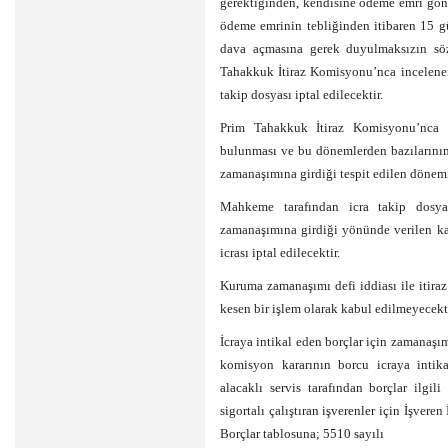
gerektiğinden, kendisine ödeme emri gö
ödeme emrinin tebliğinden itibaren 15 gün
dava açmasına gerek duyulmaksızın sö
Tahakkuk İtiraz Komisyonu’nca incelenere
takip dosyası iptal edilecektir.
Prim Tahakkuk İtiraz Komisyonu’nca 
bulunması ve bu dönemlerden bazılarının
zamanaşımına girdiği tespit edilen dönemin
Mahkeme tarafından icra takip dosy
zamanaşımına girdiği yönünde verilen ka
icrası iptal edilecektir.
Kuruma zamanaşımı defi iddiası ile itir
kesen bir işlem olarak kabul edilmeyecekti
İcraya intikal eden borçlar için zamanaş
komisyon kararının borcu icraya intika
alacaklı servis tarafından borçlar ilgi
sigortalı çalıştıran işverenler için İşver
Borçlar tablosuna; 5510 sayılı