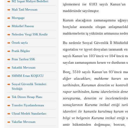
M2 İnşaat Maliyet Bedelleri
işlememesi ise 6183 sayılı Kanun’un
Mali Tatil Mevzuatı
maddesinde sayılmıştır.
Mortgage
Kurum alacağının zamanaşımına uğrayı
Mükellef Panosu
borçlular arasında oluşan anlaşmazlı
mahkemelerin iş yükünün artmasına neden
Nelerden Vergi SSK Kesilir
Bu nedenle Sosyal Güvenlik İl Müdürlükle
Örnek sayfa
sigortalısı ve işyeri dosyaları taranarak e
Pratik Bilgiler
sayılı Kanun’un 103’üncü ve 104’üncü m
Prim Tarifesi SSK
sayılan zamanaşımını kesen ve durduran seb
Sakatlık Mevzuatı
Borç, 5510 sayılı Kanun’un 93’üncü madd
SMMM Ertan KOŞUCU
diğer alacakları; mahkeme kararı s
Sosyal Güvenlik Terimleri
tarihinden, Kurumun denetim ve kontroll
Sözlüğü
rapor tarihinden, kamu idarelerinin den
Tek Düzen Hesap Planı
soruşturma, denetim ve incelemelerd
sonuçlarının Kuruma intikal ettiği tar
Transfer Fiyatlandırması
idareleri ile kanunla kurulmuş kurum v
Ulusal Meslek Standartları
bilgi ve belgenin Kuruma intikal ettiği 
Vakıflar Mevzuatı
amir hükmünden doğmuşsa; borcun, 