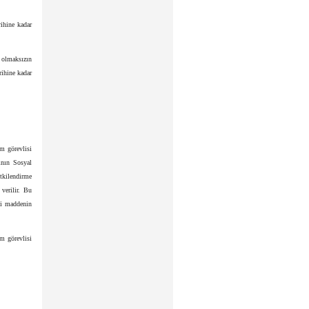
ihine kadar
 olmaksızın
rihine kadar
m görevlisi
rının Sosyal
etkilendirme
 verilir. Bu
ci maddenin
um görevlisi