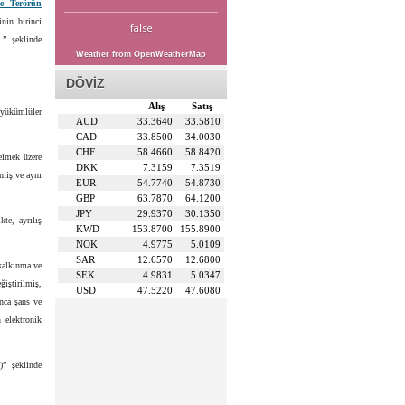
ve Terörün
nin birinci
false
.” şeklinde
Weather from OpenWeatherMap
DÖVİZ
Alış
Satış
ı yükümlüler
AUD
33.3640
33.5810
CAD
33.8500
34.0030
CHF
58.4660
58.8420
gelmek üzere
DKK
7.3159
7.3519
nmiş ve aynı
EUR
54.7740
54.8730
GBP
63.7870
64.1200
JPY
29.9370
30.1350
te, ayrılış
KWD
153.8700
155.8900
NOK
4.9775
5.0109
SAR
12.6570
12.6800
kalkınma ve
SEK
4.9831
5.0347
iştirilmiş,
USD
47.5220
47.6080
ınca şans ve
 elektronik
)” şeklinde