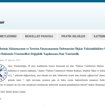
ZMETLERİMİZ
MÜKELLEF PANOSU
PRATİK BİLGİLER
İLETİŞİ
rlerinin Aklanmasının ve Terörün Finansmanının Önlenmesine İlişkin Yükümlülükler
 Hakkında Yönetmelikte Değişiklik Yapılmasına Dair Yönetmelik
ucu
29 Ağustos 2025
Aynı Yönetmeliğin 29 uncu maddesinin birinci fıkrasında yer alan “Türkiye Cumhuriyet Merkez 
kalkınma ve yatırım bankaları,” ibaresi “Türkiye Cumhuriyet Merkez Bankası, İstanbul Takas ve Sakl
A.Ş.,” şeklinde değiştirilmiş, aynı fıkrada yer alan “elektronik ticaret aracı hizmet sağlayıcılar” ibare
gelmek üzere “, ilgili mevzuatı uyarınca şans ve bahis oyunu faaliyetlerinin tamamını fiziki
ın ve müşteri ile yüz yüze olmaksızın münhasıran elektronik ortamda gerçekleştiren bayiler” ibaresi eklenmişti
 2025 Tarihli Resmi Gazete
4