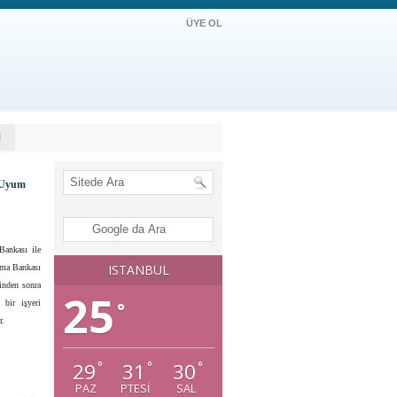
ÜYE OL
M
e Uyum
Bankası ile
ISTANBUL
ama Bankası
sinden sonra
25
 bir işyeri
°
r.
29
31
30
°
°
°
PAZ
PTESI
SAL