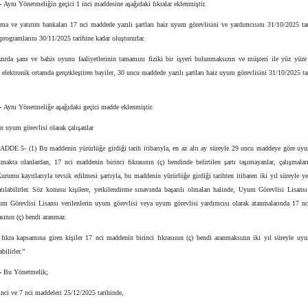
-
Aynı Yönetmeliğin geçici 1 inci maddesine aşağıdaki fıkralar eklenmiştir.
nma ve yatırım bankaları 17 nci maddede yazılı şartları haiz uyum görevlisini ve yardımcısını 31/10/2025 tar
programlarını 30/11/2025 tarihine kadar oluştururlar.
azırda şans ve bahis oyunu faaliyetlerinin tamamını fiziki bir işyeri bulunmaksızın ve müşteri ile yüz yüze
elektronik ortamda gerçekleştiren bayiler, 30 uncu maddede yazılı şartları haiz uyum görevlisini 31/10/2025 ta
-
Aynı Yönetmeliğe aşağıdaki geçici madde eklenmiştir.
 uyum görevlisi olarak çalışanlar
DE 5- (1) Bu maddenin yürürlüğe girdiği tarih itibarıyla, en az altı ay süreyle 29 uncu maddeye göre uyu
şmakta olanlardan, 17 nci maddenin birinci fıkrasının (ç) bendinde belirtilen şartı taşımayanlar, çalışmala
rumu kayıtlarıyla tevsik edilmesi şartıyla, bu maddenin yürürlüğe girdiği tarihten itibaren iki yıl süreyle y
tılabilirler. Söz konusu kişilere, yetkilendirme sınavında başarılı olmaları halinde, Uyum Görevlisi Lisansı
um Görevlisi Lisansı verilenlerin uyum görevlisi veya uyum görevlisi yardımcısı olarak atanmalarında 17 n
rasının (ç) bendi aranmaz.
 fıkra kapsamına giren kişiler 17 nci maddenin birinci fıkrasının (ç) bendi aranmaksızın iki yıl süreyle uy
abilirler.”
-
Bu Yönetmelik;
 inci ve 7 nci maddeleri 25/12/2025 tarihinde,