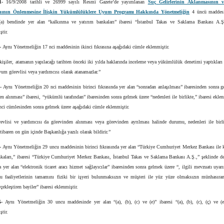
1-
16/9/2008 tarihli ve 26999 sayılı Resmî Gazete’de yayımlanan
Suç Gelirlerinin Aklanmasının 
ının Önlenmesine İlişkin Yükümlülüklere Uyum Programı Hakkında Yönetmeliğin
4 üncü maddesi
 (a) bendinde yer alan “kalkınma ve yatırım bankaları” ibaresi “İstanbul Takas ve Saklama Bankası A.Ş
ştir.
-
Aynı Yönetmeliğin 17 nci maddesinin ikinci fıkrasına aşağıdaki cümle eklenmiştir.
işiler, atamanın yapılacağı tarihten önceki iki yılda haklarında inceleme veya yükümlülük denetimi yaptıklar
um görevlisi veya yardımcısı olarak atanamazlar.”
-
Aynı Yönetmeliğin 20 nci maddesinin birinci fıkrasında yer alan “sonradan anlaşılması” ibaresinden sonra 
en alınması” ibaresi, “yükümlü tarafından” ibaresinden sonra gelmek üzere “nedenleri ile birlikte,” ibaresi ekle
inci cümlesinden sonra gelmek üzere aşağıdaki cümle eklenmiştir.
vlisi ve yardımcısı da görevinden alınması veya görevinden ayrılması halinde durumu, nedenleri ile birlik
itibaren on gün içinde Başkanlığa yazılı olarak bildirir.”
-
Aynı Yönetmeliğin 29 uncu maddesinin birinci fıkrasında yer alan “Türkiye Cumhuriyet Merkez Bankası ile 
nkaları,” ibaresi “Türkiye Cumhuriyet Merkez Bankası, İstanbul Takas ve Saklama Bankası A.Ş.,” şeklinde değ
a yer alan “elektronik ticaret aracı hizmet sağlayıcılar” ibaresinden sonra gelmek üzere “, ilgili mevzuatı uyar
u faaliyetlerinin tamamını fiziki bir işyeri bulunmaksızın ve müşteri ile yüz yüze olmaksızın münhasıran
çekleştiren bayiler” ibaresi eklenmiştir.
5-
Aynı Yönetmeliğin 30 uncu maddesinde yer alan “(a), (b), (c) ve (e)” ibaresi “(a), (b), (c), (ç) ve (e
ştir.