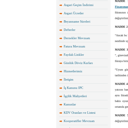
MADDE 
Asgari Geçim İndirimi
Finansman
fıkrasının
Asgari Ücretler
değiştirilmi
Beyanname Süreleri
MADDE 2
Defterler
“Ancak bu k
Dernekler Mevzuatı
nezdinde uy
Fatura Mevzuatı
MADDE 3
Faydalı Linkler
“, görevind
fıkraya bir
Günlük Döviz Kurları
“Uyum göre
Hizmetlerimiz
tarihinden 
İletişim
MADDE 4
İş Kanunu IPC
yatırım ba
aynı fıkrad
İşçilik Maliyetleri
bahis oyun
Kanunlar
ortamda ger
KDV Oranları ve Listesi
MADDE 
Kooperatifler Mevzuatı
değiştirilmi