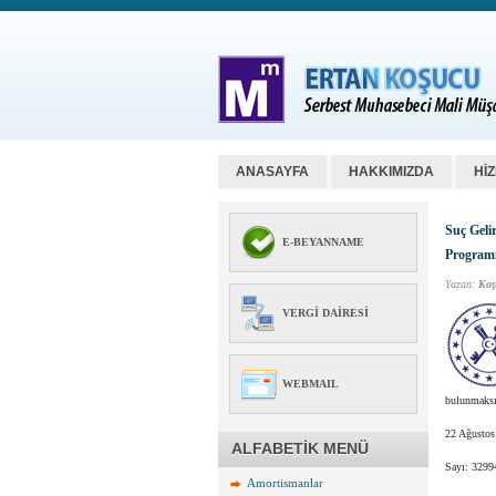
ANASAYFA
HAKKIMIZDA
Hİ
Suç Geli
E-BEYANNAME
Programı
Yazan:
Koş
VERGI DAIRESI
WEBMAIL
bulunmaksız
22 Ağustos
ALFABETİK MENÜ
Sayı: 3299
Amortismanlar