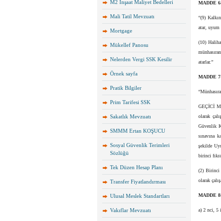
M2 İnşaat Maliyet Bedelleri
MADDE 6
Mali Tatil Mevzuatı
“(9) Kalkı
atar, uyum 
Mortgage
(10) Halih
Mükellef Panosu
münhasıran 
Nelerden Vergi SSK Kesilir
atarlar.”
Örnek sayfa
MADDE 7
Pratik Bilgiler
“Münhasıran
Prim Tarifesi SSK
GEÇİCİ MAD
Sakatlık Mevzuatı
olarak çalı
Güvenlik Ku
SMMM Ertan KOŞUCU
sınavına ka
Sosyal Güvenlik Terimleri
şekilde Uy
Sözlüğü
birinci fık
Tek Düzen Hesap Planı
(2) Birinci
olarak çalış
Transfer Fiyatlandırması
MADDE 8
Ulusal Meslek Standartları
Vakıflar Mevzuatı
a) 2 nci, 5