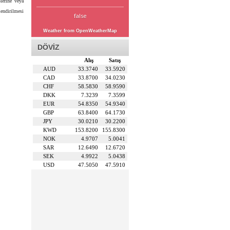
lerine veya
lendirilmesi
false
Weather from OpenWeatherMap
DÖVİZ
Alış
Satış
AUD
33.3740
33.5920
CAD
33.8700
34.0230
CHF
58.5830
58.9590
DKK
7.3239
7.3599
EUR
54.8350
54.9340
GBP
63.8400
64.1730
JPY
30.0210
30.2200
KWD
153.8200
155.8300
NOK
4.9707
5.0041
SAR
12.6490
12.6720
SEK
4.9922
5.0438
USD
47.5050
47.5910