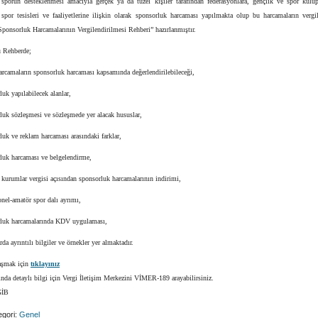
sporun desteklenmesi amacıyla gerçek ya da tüzel kişiler tarafından federasyonlara, gençlik ve spor kulüp
 spor tesisleri ve faaliyetlerine ilişkin olarak sponsorluk harcaması yapılmakta olup bu harcamaların vergi
ponsorluk Harcamalarının Vergilendirilmesi Rehberi” hazırlanmıştır.
 Rehberde;
rcamaların sponsorluk harcaması kapsamında değerlendirilebileceği,
k yapılabilecek alanlar,
uk sözleşmesi ve sözleşmede yer alacak hususlar,
k ve reklam harcaması arasındaki farklar,
uk harcaması ve belgelendirme,
kurumlar vergisi açısından sponsorluk harcamalarının indirimi,
nel-amatör spor dalı ayrımı,
uk harcamalarında KDV uygulaması,
rda ayrıntılı bilgiler ve örnekler yer almaktadır.
aşmak için
tıklayınız
da detaylı bilgi için Vergi İletişim Merkezini VİMER-189 arayabilirsiniz.
İB
gori:
Genel