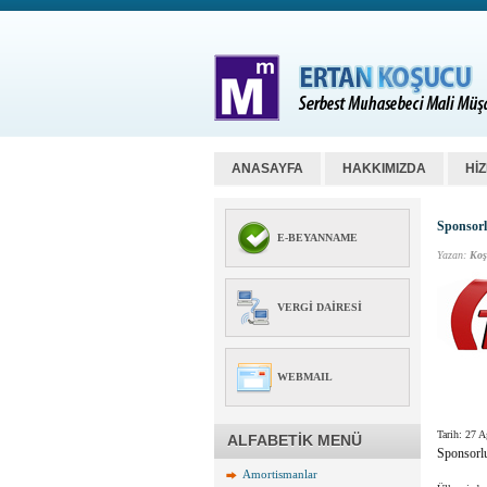
ANASAYFA
HAKKIMIZDA
Hİ
Sponsorl
E-BEYANNAME
Yazan:
Koş
VERGI DAIRESI
WEBMAIL
Tarih: 27 
ALFABETİK MENÜ
Sponsorlu
Amortismanlar