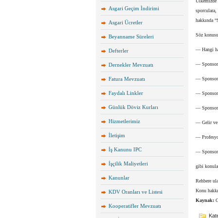
Ülkemizde 
Asgari Geçim İndirimi
sporculara,
hakkında “S
Asgari Ücretler
Söz konusu
Beyanname Süreleri
— Hangi ha
Defterler
— Sponsorlu
Dernekler Mevzuatı
Fatura Mevzuatı
— Sponsorl
Faydalı Linkler
— Sponsorlu
Günlük Döviz Kurları
— Sponsorl
Hizmetlerimiz
— Gelir ve 
İletişim
— Profesyo
İş Kanunu IPC
— Sponsorl
İşçilik Maliyetleri
gibi konula
Kanunlar
Rehbere ul
Konu hakkın
KDV Oranları ve Listesi
Kaynak:
G
Kooperatifler Mevzuatı
Kate