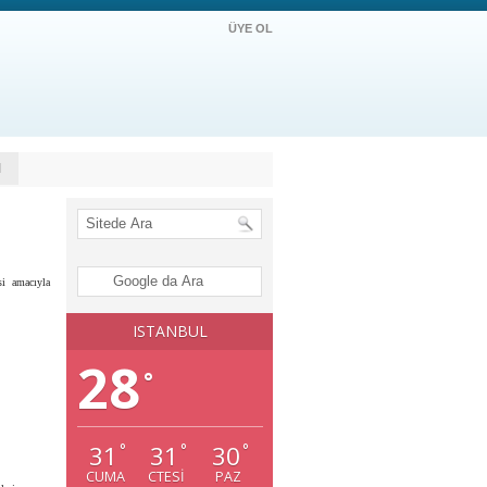
ÜYE OL
M
si amacıyla
ISTANBUL
28
°
31
31
30
°
°
°
CUMA
CTESI
PAZ