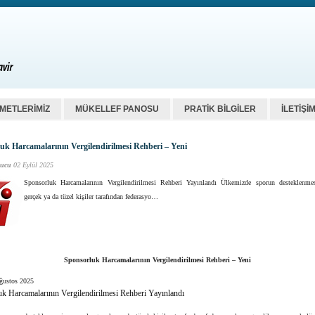
ZMETLERİMİZ
MÜKELLEF PANOSU
PRATİK BİLGİLER
İLETİŞİ
uk Harcamalarının Vergilendirilmesi Rehberi – Yeni
ucu
02 Eylül 2025
Sponsorluk Harcamalarının Vergilendirilmesi Rehberi Yayınlandı Ülkemizde sporun desteklenme
gerçek ya da tüzel kişiler tarafından federasyo…
Sponsorluk Harcamalarının Vergilendirilmesi Rehberi – Yeni
Ağustos 2025
k Harcamalarının Vergilendirilmesi Rehberi Yayınlandı