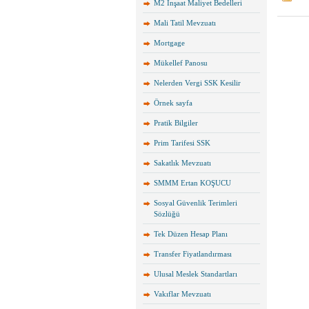
M2 İnşaat Maliyet Bedelleri
Mali Tatil Mevzuatı
Mortgage
Mükellef Panosu
Nelerden Vergi SSK Kesilir
Örnek sayfa
Pratik Bilgiler
Prim Tarifesi SSK
Sakatlık Mevzuatı
SMMM Ertan KOŞUCU
Sosyal Güvenlik Terimleri
Sözlüğü
Tek Düzen Hesap Planı
Transfer Fiyatlandırması
Ulusal Meslek Standartları
Vakıflar Mevzuatı